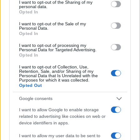
not limited to your visit or usage behaviour. You may click to
I want to opt-out of the Sharing of my
personal data.
Zadnje objavljeno
V živo
grant or deny consent to Google and its third-party tags to
Opted In
Lokalno
eno uro nazaj
use your data for below specified purposes in below Google
consent section.
I want to opt-out of the Sale of my
FOTO in VIDEO: Lendava v znamenju konj, jubilejni Pomurski galop
Personal Data.
privabil obiskovalce
Opted In
Kronika
3 ure nazaj
I want to opt-out of processing my
Personal Data for Targeted Advertising.
Opted In
Huda nesreča na Hrvaškem, trčila potniški in tovorni vlak
Prijavi se na cajtng
I want to opt-out of Collection, Use,
Scena
4 ure nazaj
Retention, Sale, and/or Sharing of my
Personal Data that Is Unrelated with the
Purposes for which it was collected.
Poseben obisk na Goričkem, v Platani gostili nogometne šampionke
Opted Out
Scena
5 ur nazaj
Google consents
Ste jih slišali kot otrok? 10 stavkov, ki lahko spodkopljejo samozavest
I want to allow Google to enable storage
related to advertising like cookies on web or
Globalno
5 ur nazaj
device identifiers in apps.
Rdeče opozorilo na Hrvaškem, prihaja več dni hude vročine
I want to allow my user data to be sent to