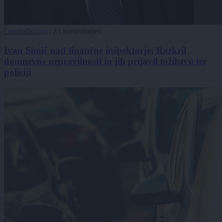
Gospodarstvo
|
23 komentarjev
Ivan Simič nad finančne inšpektorje: Razkril
domnevne nepravilnosti in jih prijavil tožilstvu ter
policiji