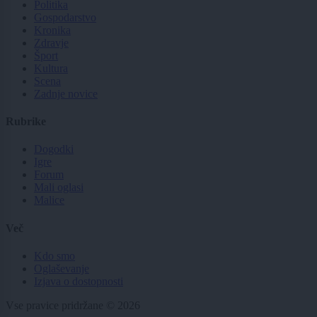
Politika
Gospodarstvo
Kronika
Zdravje
Šport
Kultura
Scena
Zadnje novice
Rubrike
Dogodki
Igre
Forum
Mali oglasi
Malice
Več
Kdo smo
Oglaševanje
Izjava o dostopnosti
Vse pravice pridržane © 2026