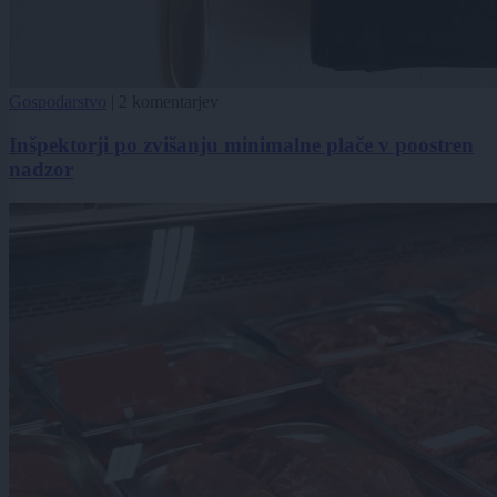
Gospodarstvo
|
2 komentarjev
Inšpektorji po zvišanju minimalne plače v poostren
nadzor