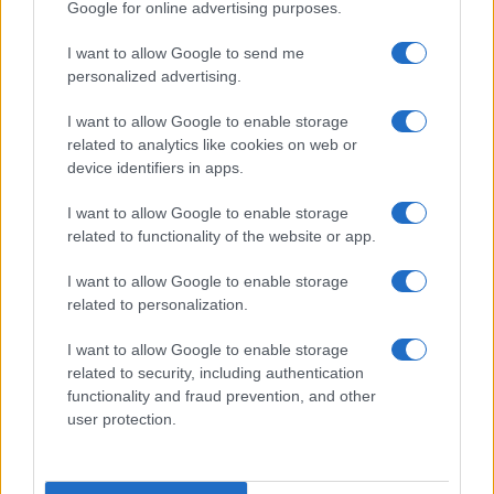
Slovenija
6 ur nazaj
Google for online advertising purposes.
Pred nami vroč konec tedna, danes možna tudi kakšna nevihta
I want to allow Google to send me
personalized advertising.
Scena
6 ur nazaj
I want to allow Google to enable storage
FOTO: Večer za ljubitelje slovenske glasbe, na Trgu kulture nastopil Omar
related to analytics like cookies on web or
Naber
device identifiers in apps.
Scena
7 ur nazaj
I want to allow Google to enable storage
related to functionality of the website or app.
FOTO in VIDEO: Prljavo kazalište razgrelo Veliko Polano in poskrbelo za
nepozaben festivalski večer
I want to allow Google to enable storage
Prikaži več
related to personalization.
Želiš biti vedno na tekočem? Prijavi se na novice in dvakrat
I want to allow Google to enable storage
tedensko v svoj email nabiralnik prejmi pregled svežih novic.
related to security, including authentication
E-naslov
functionality and fraud prevention, and other
user protection.
CAPTCHA
Nisem robot