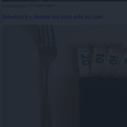
Gospodarstvo
|
9 komentarjev
Inšpektorji v skupen boj proti delu na črno