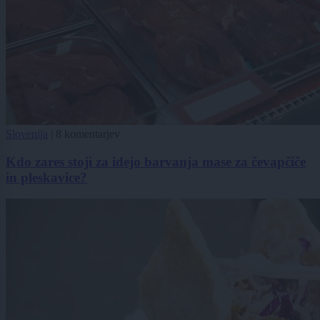
Slovenija
|
8 komentarjev
Kdo zares stoji za idejo barvanja mase za čevapčiče
in pleskavice?