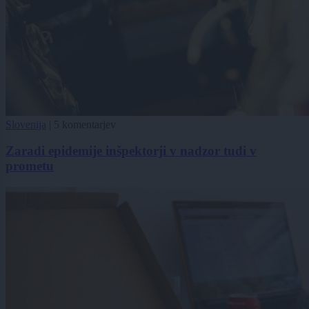
Slovenija
|
5 komentarjev
Zaradi epidemije inšpektorji v nadzor tudi v
prometu