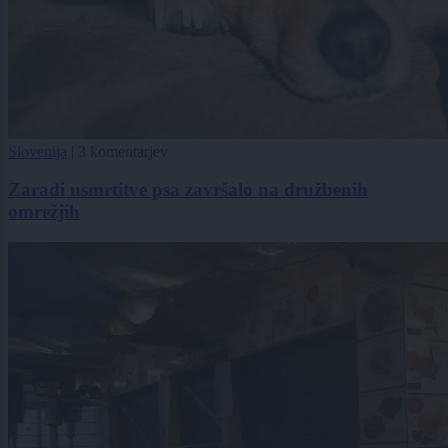
Slovenija
|
3 komentarjev
Zaradi usmrtitve psa završalo na družbenih
omrežjih