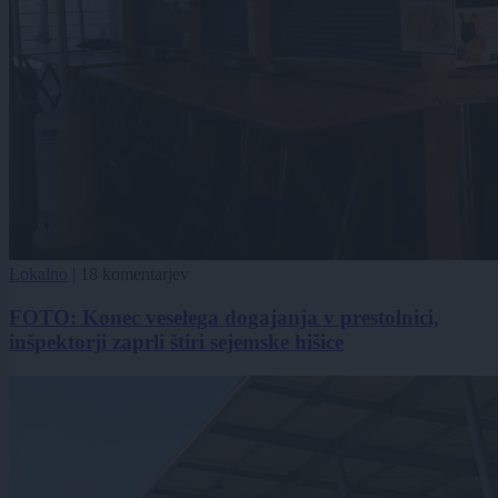
Lokalno
|
18 komentarjev
FOTO: Konec veselega dogajanja v prestolnici,
inšpektorji zaprli štiri sejemske hišice