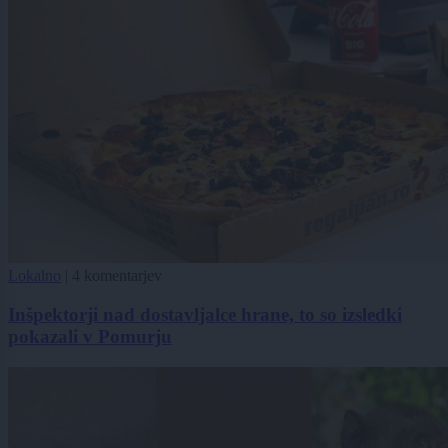
Lokalno
|
4 komentarjev
Inšpektorji nad dostavljalce hrane, to so izsledki
pokazali v Pomurju