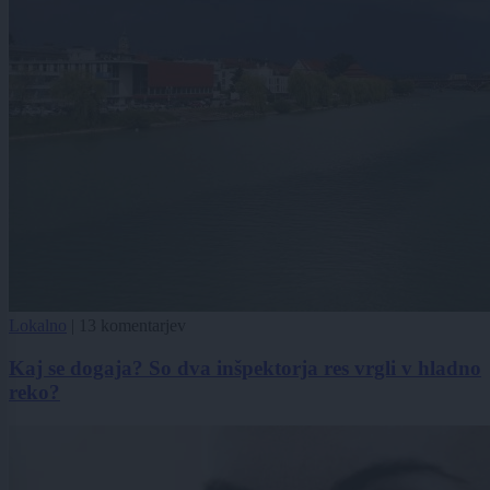
Lokalno
|
13 komentarjev
Kaj se dogaja? So dva inšpektorja res vrgli v hladno
reko?