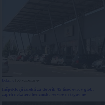
Lokalno
|
50 komentarjev
Inšpektorji izrekli za dobrih 45 tisoč evrov glob,
zaprli nekatere bencinske servise in trgovine