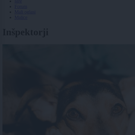
Igre
Forum
Mali oglasi
Malice
Inšpektorji