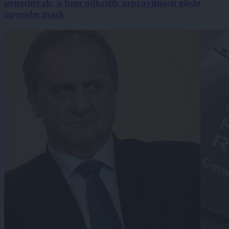
prireditvah, a brez odkritih nepravilnosti glede
uporabe mask