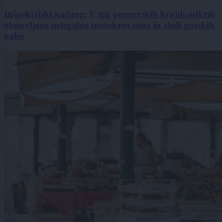
Inšpekcijski nadzor: V teh pomurskih krajih odkrili
obnovljene nelegalne motokros steze in sledi gorskih
koles