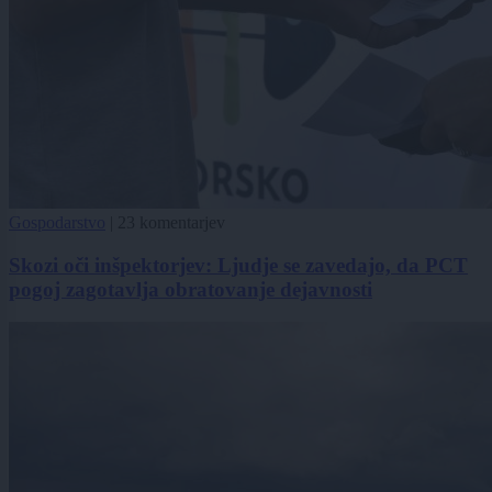
Gospodarstvo
|
23 komentarjev
Skozi oči inšpektorjev: Ljudje se zavedajo, da PCT
pogoj zagotavlja obratovanje dejavnosti