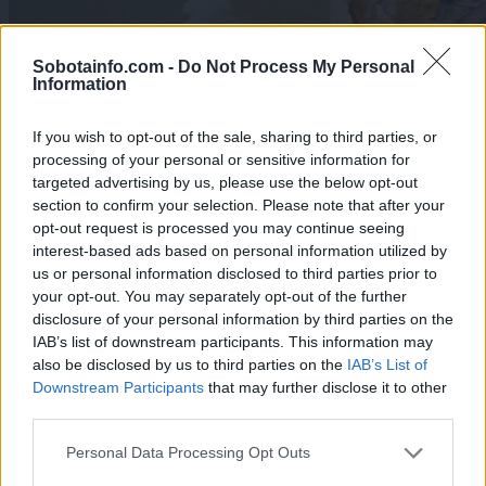
Sobotainfo.com -
Do Not Process My Personal
Information
If you wish to opt-out of the sale, sharing to third parties, or
processing of your personal or sensitive information for
targeted advertising by us, please use the below opt-out
section to confirm your selection. Please note that after your
opt-out request is processed you may continue seeing
interest-based ads based on personal information utilized by
us or personal information disclosed to third parties prior to
your opt-out. You may separately opt-out of the further
Lokalno
|
22 komentarjev
disclosure of your personal information by third parties on the
IAB’s list of downstream participants. This information may
Okuženo kebab meso tudi v Murski Soboti in
also be disclosed by us to third parties on the
IAB’s List of
Lendavi
Downstream Participants
that may further disclose it to other
third parties.
1
2
Please note that this website/app uses one or more Google
Personal Data Processing Opt Outs
services and may gather and store information including but