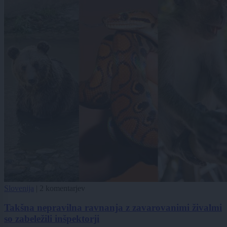
Slovenija
|
2 komentarjev
Takšna nepravilna ravnanja z zavarovanimi živalmi
so zabeležili inšpektorji