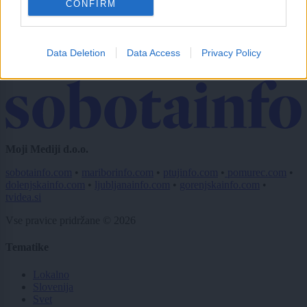
CONFIRM
Naročite se
Imaš novico, informacijo, fotografijo ali video, ki bi nas utegnila
zanimati? Najboljše nagradimo.
Data Deletion
Data Access
Privacy Policy
Pošlji
Moji Mediji d.o.o.
sobotainfo.com
•
mariborinfo.com
•
ptujinfo.com
•
pomurec.com
•
dolenjskainfo.com
•
ljubljanainfo.com
•
gorenjskainfo.com
•
tvidea.si
Vse pravice pridržane © 2026
Tematike
Lokalno
Slovenija
Svet