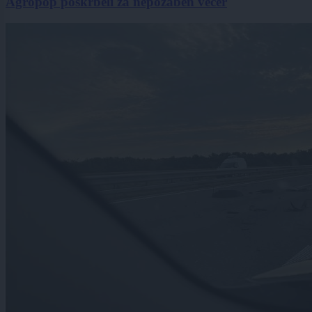
Agropop poskrbeli za nepozaben večer