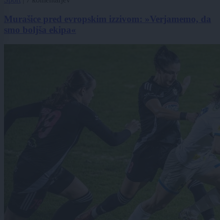
Murašice pred evropskim izzivom: »Verjamemo, da
smo boljša ekipa«