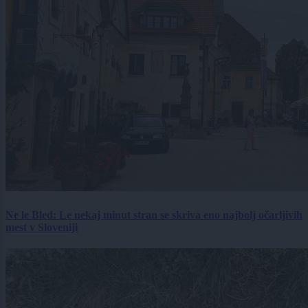
Ne le Bled: Le nekaj minut stran se skriva eno najbolj očarljivih
mest v Sloveniji