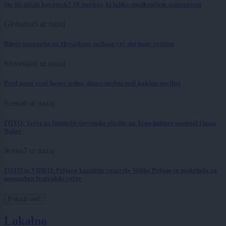
Ste jih slišali kot otrok? 10 stavkov, ki lahko spodkopljejo samozavest
Globalno
5 ur nazaj
Rdeče opozorilo na Hrvaškem, prihaja več dni hude vročine
Slovenija
6 ur nazaj
Pred nami vroč konec tedna, danes možna tudi kakšna nevihta
Scena
6 ur nazaj
FOTO: Večer za ljubitelje slovenske glasbe, na Trgu kulture nastopil Omar
Naber
Scena
7 ur nazaj
FOTO in VIDEO: Prljavo kazalište razgrelo Veliko Polano in poskrbelo za
nepozaben festivalski večer
Prikaži več
Lokalno