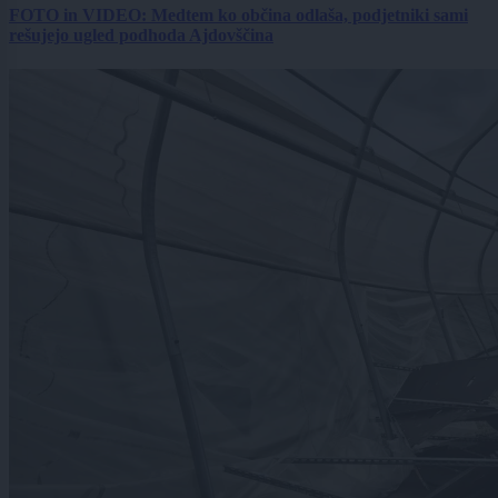
FOTO in VIDEO: Medtem ko občina odlaša, podjetniki sami
rešujejo ugled podhoda Ajdovščina