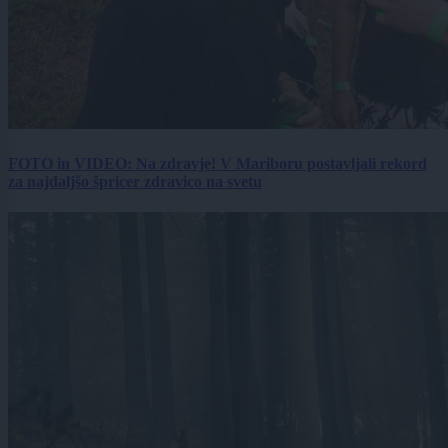
FOTO in VIDEO: Na zdravje! V Mariboru postavljali rekord
za najdaljšo špricer zdravico na svetu