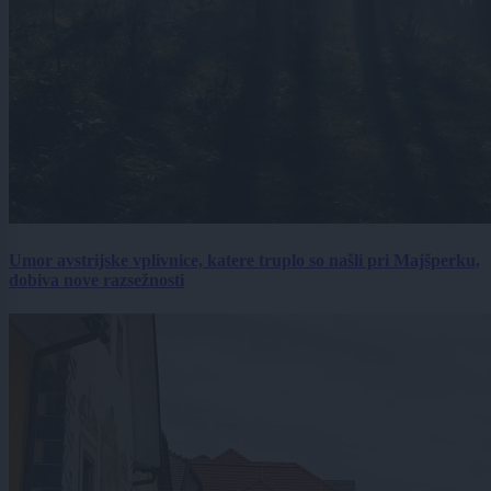
Umor avstrijske vplivnice, katere truplo so našli pri Majšperku,
dobiva nove razsežnosti