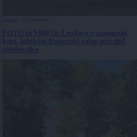
Lokalno
|
2 komentarjev
FOTO in VIDEO: Lendava v znamenju
konj, jubilejni Pomurski galop privabil
obiskovalce