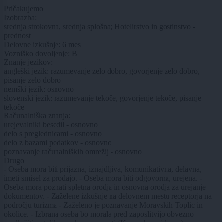
Pričakujemo
Izobrazba:
srednja strokovna, srednja splošna; Hotelirstvo in gostinstvo -
prednost
Delovne izkušnje: 6 mes
Vozniško dovoljenje: B
Znanje jezikov:
angleški jezik: razumevanje zelo dobro, govorjenje zelo dobro,
pisanje zelo dobro
nemški jezik: osnovno
slovenski jezik: razumevanje tekoče, govorjenje tekoče, pisanje
tekoče
Računalniška znanja:
urejevalniki besedil - osnovno
delo s preglednicami - osnovno
delo z bazami podatkov - osnovno
poznavanje računalniških omrežij - osnovno
Drugo
- Oseba mora biti prijazna, iznajdljiva, komunikativna, delavna,
imeti smisel za prodajo. - Oseba mora biti odgovorna, urejena. -
Oseba mora poznati spletna orodja in osnovna orodja za urejanje
dokumentov. - Zaželene izkušnje na delovnem mestu receptorja na
področju turizma - Zaželeno je poznavanje Moravskih Toplic in
okolice. - Izbrana oseba bo morala pred zaposlitvijo obvezno