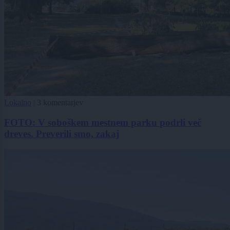
Lokalno
|
3 komentarjev
FOTO: V soboškem mestnem parku podrli več
dreves. Preverili smo, zakaj