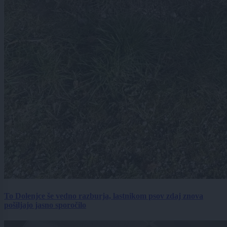
To Dolenjce še vedno razburja, lastnikom psov zdaj znova
pošiljajo jasno sporočilo