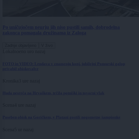
Po uničujočem neurju jih niso pustili samih, dobrodelna
zakonca pomagala družinama iz Zaloga
Zadnje objavljeno
V živo
Lokalno
eno uro nazaj
FOTO in VIDEO: Lendava v znamenju konj, jubilejni Pomurski galop
privabil obiskovalce
Kronika
3 ure nazaj
Huda nesreča na Hrvaškem, trčila potniški in tovorni vlak
Scena
4 ure nazaj
Poseben obisk na Goričkem, v Platani gostili nogometne šampionke
Scena
5 ur nazaj