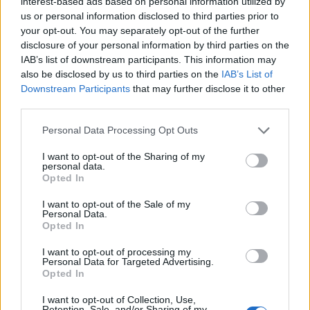
interest-based ads based on personal information utilized by
us or personal information disclosed to third parties prior to
your opt-out. You may separately opt-out of the further
disclosure of your personal information by third parties on the
IAB’s list of downstream participants. This information may
also be disclosed by us to third parties on the
IAB’s List of
Downstream Participants
that may further disclose it to other
third parties.
Please note that this website/app uses one or more Google
Personal Data Processing Opt Outs
services and may gather and store information including but
Kronika
Šport
|
9 komentarjev
not limited to your visit or usage behaviour. You may click to
I want to opt-out of the Sharing of my
personal data.
grant or deny consent to Google and its third-party tags to
Burno dogajanje po tekmi v Lendavi:
Opted In
use your data for below specified purposes in below Google
Pirotehnika, kamenje in napad na
consent section.
I want to opt-out of the Sale of my
Personal Data.
policista
Opted In
I want to opt-out of processing my
Personal Data for Targeted Advertising.
Opted In
Prijavi se na cajtng
I want to opt-out of Collection, Use,
Retention, Sale, and/or Sharing of my