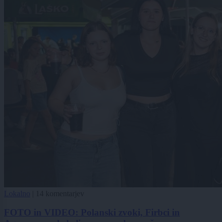
Lokalno
|
14 komentarjev
FOTO in VIDEO: Polanski zvoki, Firbci in