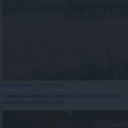
Lokalno
Kronika
|
7 komentarjev
Nenavadna zgodba s podeželja: Kmetu zbalirali in
ukradli dva hektarja otave