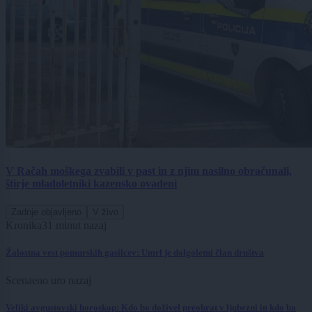
V Račah moškega zvabili v past in z njim nasilno obračunali,
štirje mladoletniki kazensko ovadeni
Zadnje objavljeno
V živo
Kronika
31 minut nazaj
Žalostna vest pomurskih gasilcev: Umrl je dolgoletni član društva
Scena
eno uro nazaj
Veliki avgustovski horoskop: Kdo bo doživel preobrat v ljubezni in kdo bo