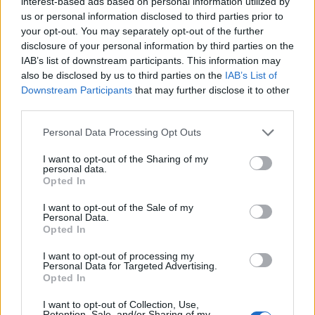
interest-based ads based on personal information utilized by
us or personal information disclosed to third parties prior to
your opt-out. You may separately opt-out of the further
disclosure of your personal information by third parties on the
IAB’s list of downstream participants. This information may
also be disclosed by us to third parties on the
IAB’s List of
Downstream Participants
that may further disclose it to other
third parties.
Please note that this website/app uses one or more Google
Personal Data Processing Opt Outs
services and may gather and store information including but
not limited to your visit or usage behaviour. You may click to
I want to opt-out of the Sharing of my
personal data.
grant or deny consent to Google and its third-party tags to
Opted In
use your data for below specified purposes in below Google
consent section.
I want to opt-out of the Sale of my
Personal Data.
Opted In
Lokalno
|
0 komentarjev
I want to opt-out of processing my
Personal Data for Targeted Advertising.
Opted In
FOTO in VIDEO: Sončev mrk bo viden tudi iz
Prijavi se na cajtng
Pomurja, Kajdič opozarja: Nikar ga ne opazujte
I want to opt-out of Collection, Use,
brez ustrezne zaščite
Retention, Sale, and/or Sharing of my