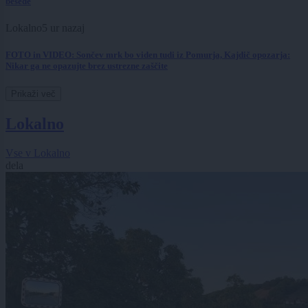
besede
Lokalno
5 ur nazaj
FOTO in VIDEO: Sončev mrk bo viden tudi iz Pomurja, Kajdič opozarja:
Nikar ga ne opazujte brez ustrezne zaščite
Prikaži več
Lokalno
Vse v Lokalno
dela