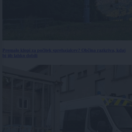
Premalo klopi za počitek sprehajalcev? Občina razkriva, kdaj
bi jih lahko dobili