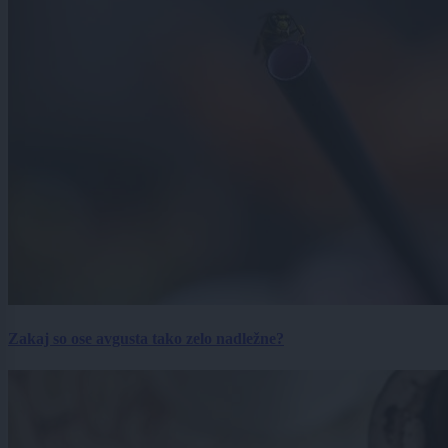
Zakaj so ose avgusta tako zelo nadležne?