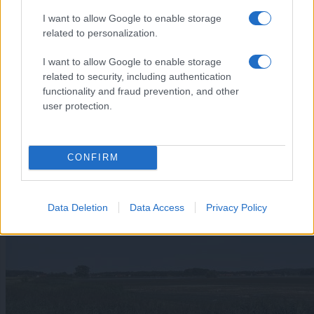
I want to allow Google to enable storage
Lokalno
|
3 komentarjev
related to personalization.
Domiselna poletna kreacija v Pomurju: »Še
I want to allow Google to enable storage
smeškotu je vroče«
related to security, including authentication
functionality and fraud prevention, and other
user protection.
CONFIRM
Data Deletion
Data Access
Privacy Policy