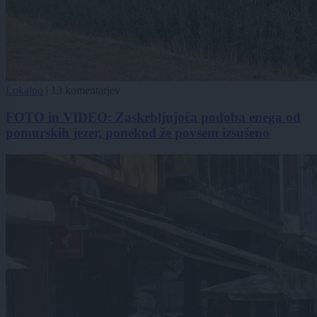
Lokalno
|
13 komentarjev
FOTO in VIDEO: Zaskrbljujoča podoba enega od
pomurskih jezer, ponekod že povsem izsušeno