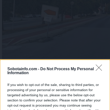
Lokalno
|
0 komentarjev
Sobotainfo.com -
Do Not Process My Personal
FOTO: Intenzivna dela v središču mesta
Information
so v polnem teku
If you wish to opt-out of the sale, sharing to third parties, or
processing of your personal or sensitive information for
targeted advertising by us, please use the below opt-out
section to confirm your selection. Please note that after your
opt-out request is processed you may continue seeing