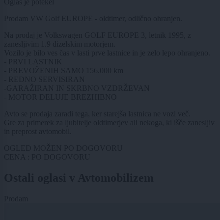
Oglas je potekel
Prodam VW Golf EUROPE - oldtimer, odlično ohranjen.
Na prodaj je Volkswagen GOLF EUROPE 3, letnik 1995, z
zanesljivim 1.9 dizelskim motorjem.
Vozilo je bilo ves čas v lasti prve lastnice in je zelo lepo ohranjeno.
- PRVI LASTNIK
- PREVOŽENIH SAMO 156.000 km
- REDNO SERVISIRAN
-GARAŽIRAN IN SKRBNO VZDRŽEVAN
- MOTOR DELUJE BREZHIBNO
Avto se prodaja zaradi tega, ker starejša lastnica ne vozi več.
Gre za primerek za ljubitelje oldtimerjev ali nekoga, ki išče zanesljiv
in preprost avtomobil.
OGLED MOŽEN PO DOGOVORU
CENA : PO DOGOVORU
Ostali oglasi v Avtomobilizem
Prodam