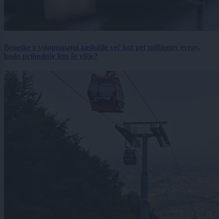
Benetke z vstopninami zaslužile več kot pet milijonov evrov,
bodo prihodnje leto še višje?