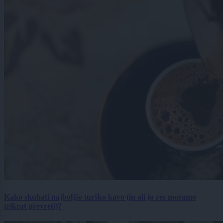
Kako skuhati najboljšo turško kavo (in ali jo res moramo
trikrat prevreti)?