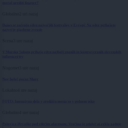
moral urediti finance?
Globalno
2 uri nazaj
Danes se začenja eden največjih festivalov v Evropi: Na oder prihajajo
največje glasbene zvezde
Scena
3 ure nazaj
V Mursko Soboto prihaja eden najbolj znanih in kontroverznih slovenskih
influencerjev
Nogomet
3 ure nazaj
Nov boleč poraz Mure
Lokalno
4 ure nazaj
FOTO: Intenzivna dela v središču mesta so v polnem teku
Globalno
4 ure nazaj
Polovica Hrvaške pod rdečim alarmom: Vročina še zdaleč ni rekla zadnje