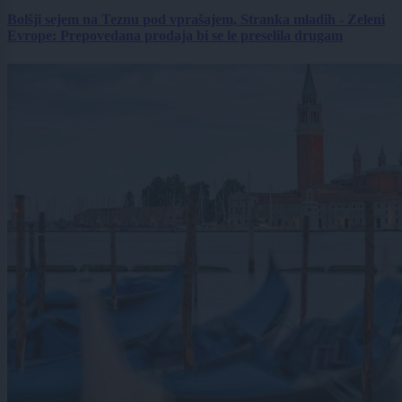
Bolšji sejem na Teznu pod vprašajem, Stranka mladih - Zeleni
Evrope: Prepovedana prodaja bi se le preselila drugam