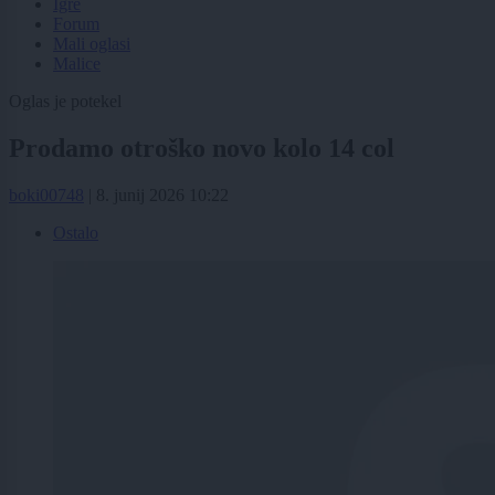
Igre
Forum
Mali oglasi
Malice
Oglas je potekel
Prodamo otroško novo kolo 14 col
boki00748
|
8. junij 2026 10:22
Ostalo