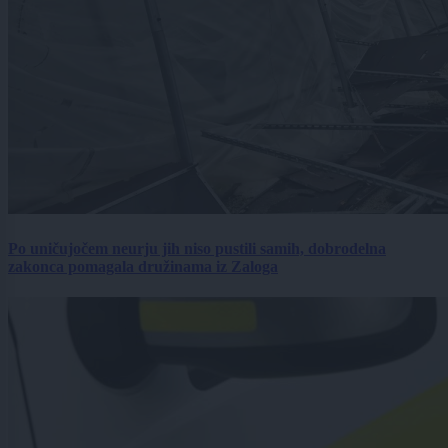
Po uničujočem neurju jih niso pustili samih, dobrodelna
zakonca pomagala družinama iz Zaloga