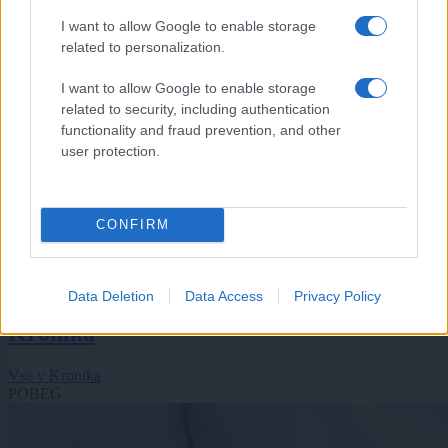
I want to allow Google to enable storage
related to personalization.
I want to allow Google to enable storage
related to security, including authentication
functionality and fraud prevention, and other
user protection.
CONFIRM
Šport
|
2 komentarjev
Rekordno število pilotov v Murski Soboti: Znani so
novi državni prvaki v jadralnem letenju
Data Deletion
Data Access
Privacy Policy
Kronika
Vse v Kronika
POBEG