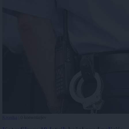
Kronika
|
0 komentarjev