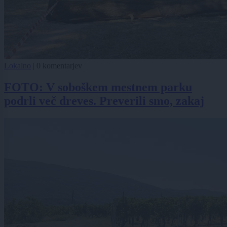
Lokalno
|
0 komentarjev
FOTO: V soboškem mestnem parku
podrli več dreves. Preverili smo, zakaj