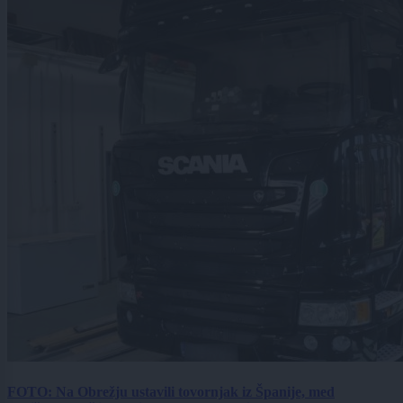
FOTO: Na Obrežju ustavili tovornjak iz Španije, med