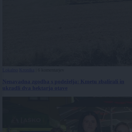
Lokalno
Kronika
|
6 komentarjev
Nenavadna zgodba s podeželja: Kmetu zbalirali in
ukradli dva hektarja otave