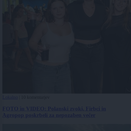
Lokalno
|
10 komentarjev
FOTO in VIDEO: Polanski zvoki, Firbci in
Agropop poskrbeli za nepozaben večer