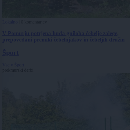
Lokalno
|
0 komentarjev
V Pomurju potrjena huda gniloba čebelje zalege,
prepovedani premiki čebelnjakov in čebeljih družin
Šport
Vse v Šport
prekmurski derbi