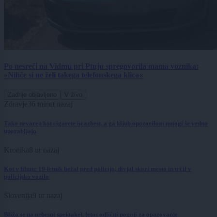
Po nesreči na Vidmu pri Ptuju spregovorila mama voznika:
»Nihče si ne želi takega telefonskega klica«
Zadnje objavljeno
V živo
Zdravje
36 minut nazaj
Tako nevaren kot cigarete in azbest, a ga kljub opozorilom mnogi še vedno
uporabljajo
Kronika
8 ur nazaj
Kot v filmu: 19-letnik bežal pred policijo, divjal skozi mesto in trčil v
policijsko vozilo
Slovenija
9 ur nazaj
Bliža se na nebesni spektakel, letos odlični pogoji za opazovanje