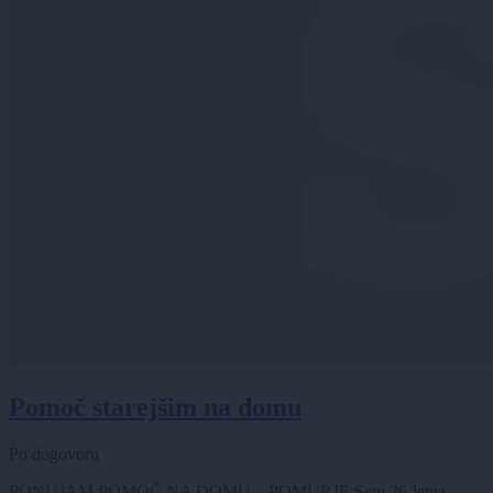
Pomoč starejšim na domu
Po dogovoru
PONUJAM POMOČ NA DOMU – POMURJE Sem 26-letna