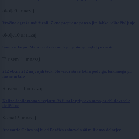
okolje
9 ur nazaj
Vročina ogroža tudi živali: Z eno preprosto potezo jim lahko rešite življenje
okolje
10 ur nazaj
Suša vse hujša: Mura med rekami, kjer je stanje najbolj izrazito
Turizem
11 ur nazaj
212 občin, 212 najvišjih točk: Slovenca sta se lotila podviga, kakršnega pri
nas še ni bilo
Slovenija
11 ur nazaj
Koline dobile mesto v registru: Več kot le priprava mesa, so del slovenske
dediščine
Scena
12 ur nazaj
Anamaria Goltes naj bi od Dončića zahtevala 40 milijonov dolarjev