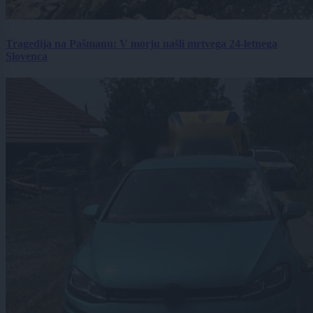
Tragedija na Pašmanu: V morju našli mrtvega 24-letnega
Slovenca