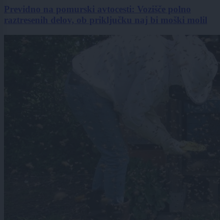
Previdno na pomurski avtocesti: Vozišče polno
raztresenih delov, ob priključku naj bi moški molil