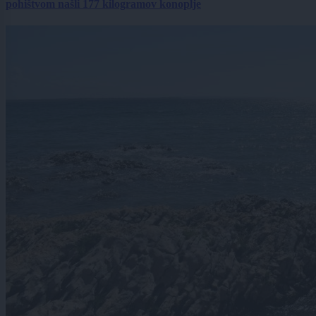
pohištvom našli 177 kilogramov konoplje