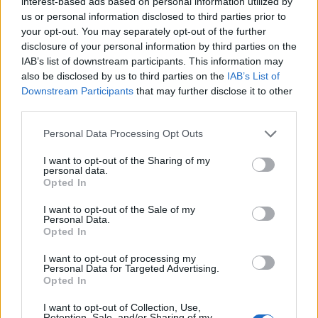
interest-based ads based on personal information utilized by
us or personal information disclosed to third parties prior to
Šport
|
7 komentarjev
your opt-out. You may separately opt-out of the further
disclosure of your personal information by third parties on the
Murašice pred evropskim izzivom: »Verjamemo, da
IAB’s list of downstream participants. This information may
smo boljša ekipa«
also be disclosed by us to third parties on the
IAB’s List of
Downstream Participants
that may further disclose it to other
third parties.
Please note that this website/app uses one or more Google
Personal Data Processing Opt Outs
services and may gather and store information including but
not limited to your visit or usage behaviour. You may click to
I want to opt-out of the Sharing of my
personal data.
grant or deny consent to Google and its third-party tags to
Opted In
use your data for below specified purposes in below Google
consent section.
I want to opt-out of the Sale of my
Personal Data.
Opted In
I want to opt-out of processing my
Personal Data for Targeted Advertising.
Opted In
Prijavi se na cajtng
I want to opt-out of Collection, Use,
Retention, Sale, and/or Sharing of my