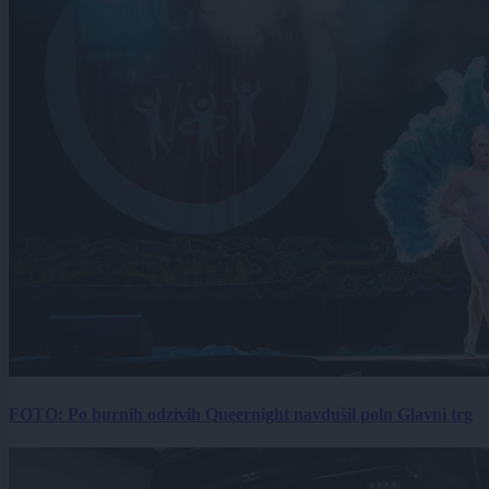
FOTO: Po burnih odzivih Queernight navdušil poln Glavni trg