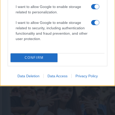
I want to allow Google to enable storage
related to personalization.
I want to allow Google to enable storage
related to security, including authentication
functionality and fraud prevention, and other
user protection.
Šport
|
2 komentarjev
Rekordno število pilotov v Murski Soboti: Znani so
novi državni prvaki v jadralnem letenju
CONFIRM
Data Deletion
Data Access
Privacy Policy