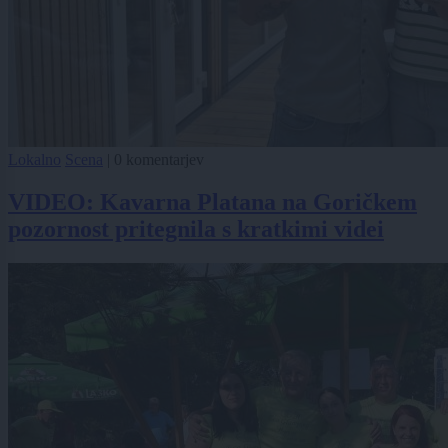
Lokalno
Scena
|
0 komentarjev
VIDEO: Kavarna Platana na Goričkem
pozornost pritegnila s kratkimi videi