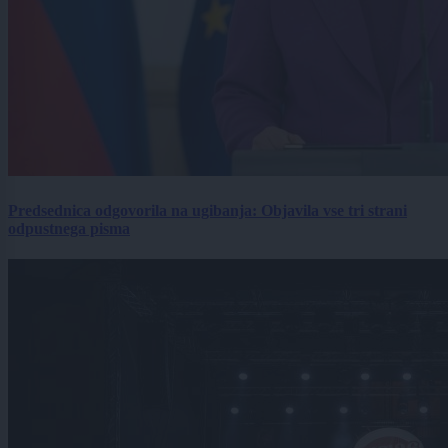
Predsednica odgovorila na ugibanja: Objavila vse tri strani
odpustnega pisma