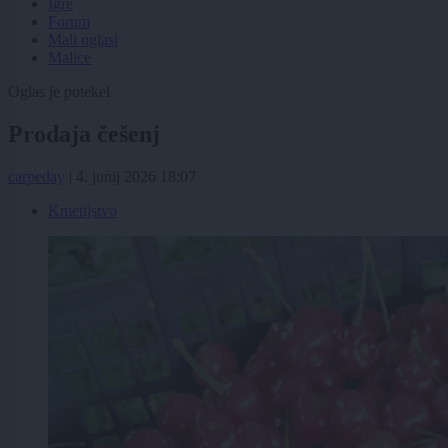
Igre
Forum
Mali oglasi
Malice
Oglas je potekel
Prodaja češenj
carpeday
|
4. junij 2026 18:07
Kmetijstvo