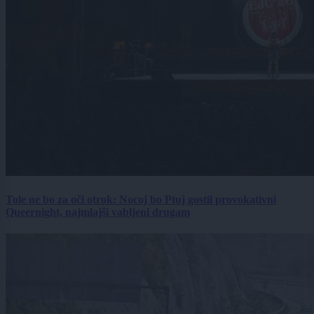
Tole ne bo za oči otrok: Nocoj bo Ptuj gostil provokativni
Queernight, najmlajši vabljeni drugam