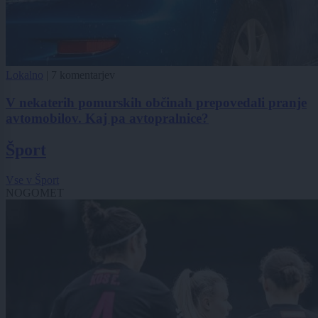
Lokalno
|
7 komentarjev
V nekaterih pomurskih občinah prepovedali pranje
avtomobilov. Kaj pa avtopralnice?
Šport
Vse v Šport
NOGOMET