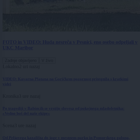
FOTO in VIDEO: Huda nesreča v Pesnici, eno osebo odpeljali v
UKC Maribor
Zadnje objavljeno
V živo
Lokalno
2 uri nazaj
VIDEO: Kavarna Platana na Goričkem pozornost pritegnila s kratkimi
videi
Kronika
3 ure nazaj
Po tragediji v Babincih se vrstijo slovesa od pokojnega mladoletnika:
»Vedno boš del naše ekipe«
Scena
3 ure nazaj
Od Prljavega kazališta do joge v mestnem parku in Pomurskega galopa,