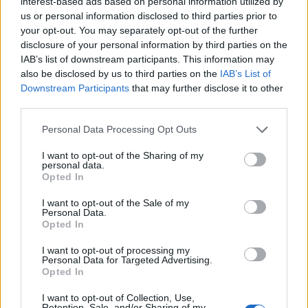
interest-based ads based on personal information utilized by
Murašice pred evropskim izzivom: »Verjamemo, da
us or personal information disclosed to third parties prior to
smo boljša ekipa«
your opt-out. You may separately opt-out of the further
disclosure of your personal information by third parties on the
IAB’s list of downstream participants. This information may
also be disclosed by us to third parties on the
IAB’s List of
Downstream Participants
that may further disclose it to other
third parties.
Please note that this website/app uses one or more Google
Personal Data Processing Opt Outs
services and may gather and store information including but
not limited to your visit or usage behaviour. You may click to
I want to opt-out of the Sharing of my
personal data.
grant or deny consent to Google and its third-party tags to
Opted In
use your data for below specified purposes in below Google
consent section.
I want to opt-out of the Sale of my
Personal Data.
Opted In
I want to opt-out of processing my
Personal Data for Targeted Advertising.
Opted In
Prijavi se na cajtng
I want to opt-out of Collection, Use,
Retention, Sale, and/or Sharing of my