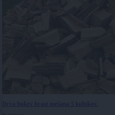
Drva bukev hrast mešana 5 kubikov.
Po dogovoru