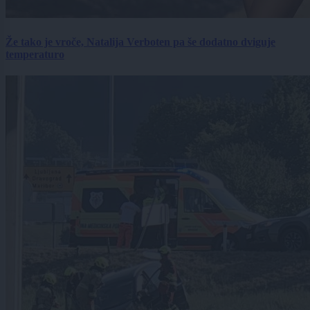
Že tako je vroče, Natalija Verboten pa še dodatno dviguje
temperaturo