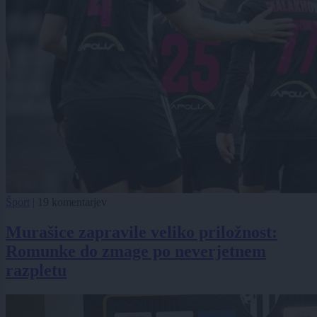
Šport
|
19 komentarjev
Murašice zapravile veliko priložnost:
Romunke do zmage po neverjetnem
razpletu