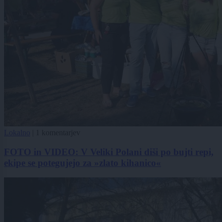
Lokalno
|
1 komentarjev
FOTO in VIDEO: V Veliki Polani diši po bujti repi,
ekipe se potegujejo za »zlato kihanico«