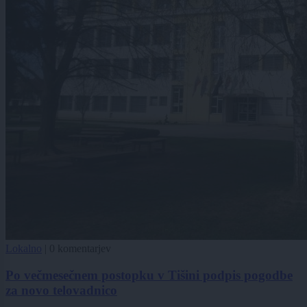
Lokalno
|
0 komentarjev
Po večmesečnem postopku v Tišini podpis pogodbe
za novo telovadnico