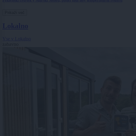
Peklenski četrtek v Murski Soboti, padel tudi nov temperaturni rekord
Prikaži več
Lokalno
Vse v Lokalno
zabavno