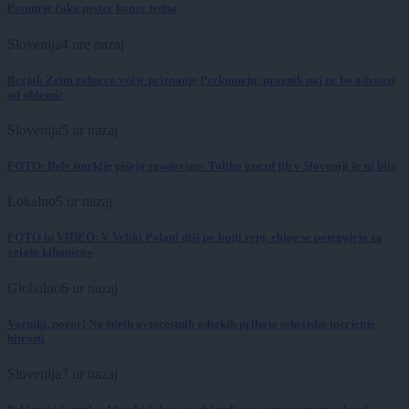
Pomurje čaka pester konec tedna
Slovenija
4 ure nazaj
Bezjak Zrim zahteva večje priznanje Prekmurju: praznik naj ne bo odvisen
od obletnic
Slovenija
5 ur nazaj
FOTO: Bele štorklje pišejo zgodovino: Toliko gnezd jih v Sloveniji še ni bilo
Lokalno
5 ur nazaj
FOTO in VIDEO: V Veliki Polani diši po bujti repi, ekipe se potegujejo za
»zlato kihanico«
Globalno
6 ur nazaj
Vozniki, pozor! Na štirih avtocestnih odsekih prihaja sekcijsko merjenje
hitrosti
Slovenija
7 ur nazaj