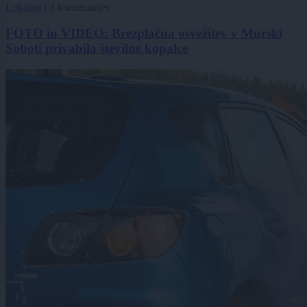
Lokalno
|
3 komentarjev
FOTO in VIDEO: Brezplačna osvežitev v Murski
Soboti privabila številne kopalce