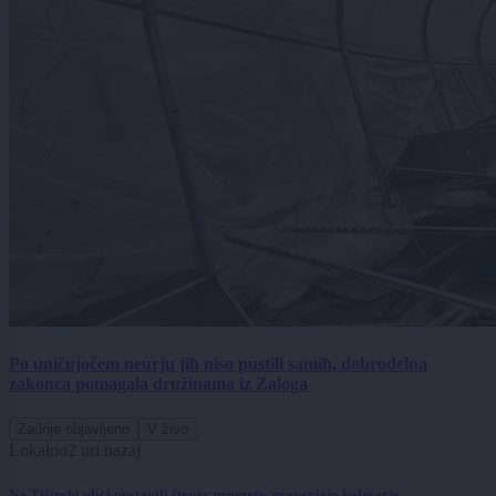
Po uničujočem neurju jih niso pustili samih, dobrodelna
zakonca pomagala družinama iz Zaloga
Zadnje objavljeno
V živo
Lokalno
2 uri nazaj
Na Tišinski ulici postavili števec prometa, preverjajo kolesarje