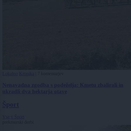
Lokalno
Kronika
|
7 komentarjev
Nenavadna zgodba s podeželja: Kmetu zbalirali in
ukradli dva hektarja otave
Šport
Vse v Šport
prekmurski derbi