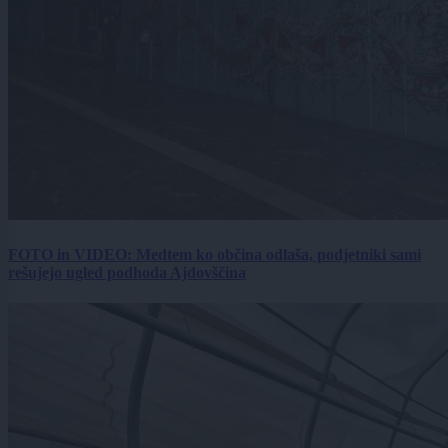
FOTO in VIDEO: Medtem ko občina odlaša, podjetniki sami
rešujejo ugled podhoda Ajdovščina