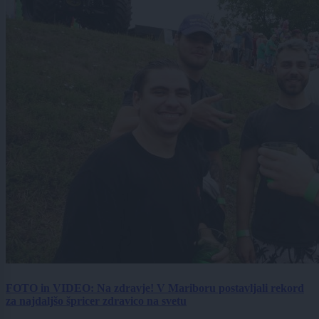
FOTO in VIDEO: Na zdravje! V Mariboru postavljali rekord
za najdaljšo špricer zdravico na svetu