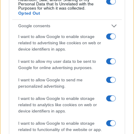
Personal Data that Is Unrelated with the
Purposes for which it was collected.
Opted Out
Google consents
Šport
|
20 komentarjev
I want to allow Google to enable storage
related to advertising like cookies on web or
Murašice zapravile veliko priložnost: Romunke do
device identifiers in apps.
zmage po neverjetnem razpletu
I want to allow my user data to be sent to
Google for online advertising purposes.
I want to allow Google to send me
personalized advertising.
I want to allow Google to enable storage
related to analytics like cookies on web or
device identifiers in apps.
I want to allow Google to enable storage
related to functionality of the website or app.