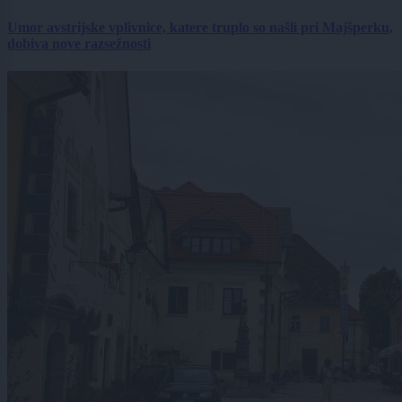
Umor avstrijske vplivnice, katere truplo so našli pri Majšperku,
dobiva nove razsežnosti