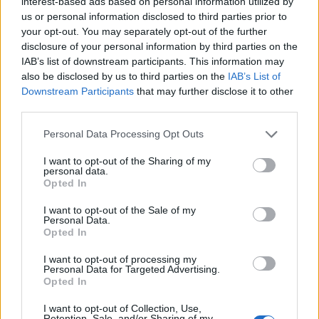
interest-based ads based on personal information utilized by
Burno dogajanje po tekmi v Lendavi:
us or personal information disclosed to third parties prior to
your opt-out. You may separately opt-out of the further
Pirotehnika, kamenje in napad na
disclosure of your personal information by third parties on the
policista
IAB’s list of downstream participants. This information may
also be disclosed by us to third parties on the
IAB’s List of
Downstream Participants
that may further disclose it to other
third parties.
Please note that this website/app uses one or more Google
Personal Data Processing Opt Outs
services and may gather and store information including but
not limited to your visit or usage behaviour. You may click to
I want to opt-out of the Sharing of my
personal data.
grant or deny consent to Google and its third-party tags to
Opted In
use your data for below specified purposes in below Google
consent section.
I want to opt-out of the Sale of my
Personal Data.
Opted In
I want to opt-out of processing my
Personal Data for Targeted Advertising.
Opted In
Prijavi se na cajtng
I want to opt-out of Collection, Use,
Retention, Sale, and/or Sharing of my