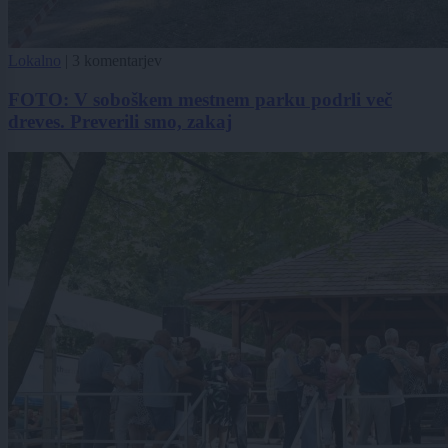
Lokalno
|
3 komentarjev
FOTO: V soboškem mestnem parku podrli več
dreves. Preverili smo, zakaj