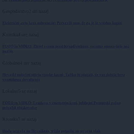
Gospodarstvo
2 uri nazaj
Električni avto brez subvencije: Preverili smo, če ga je še vredno kupiti
Kronika
4 ure nazaj
FOTO in VIDEO: Zletel s ceste pred Kruplivnikom, voznike opozarjajo naj
pazijo
Globalno
4 ure nazaj
Hrvaški policisti pišejo visoke kazni: Toliko bi plačali, če vas dobijo brez
vozniškega dovoljenja
Lokalno
5 ur nazaj
FOTO in VIDEO: Lendava v znamenju konj, jubilejni Pomurski galop
privabil obiskovalce
Kronika
7 ur nazaj
Huda nesreča na Hrvaškem, trčila potniški in tovorni vlak