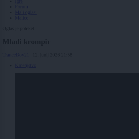
Igre
Forum
Mali oglasi
Malice
Oglas je potekel
Mladi krompir
TranceBoy21
|
12. junij 2026 21:58
Kmetijstvo