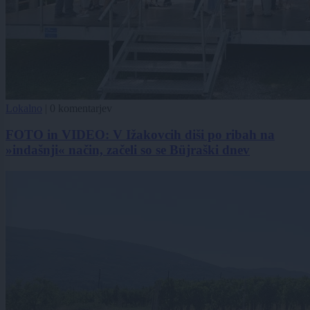
Lokalno
|
0 komentarjev
FOTO in VIDEO: V Ižakovcih diši po ribah na
»indašnji« način, začeli so se Büjraški dnev