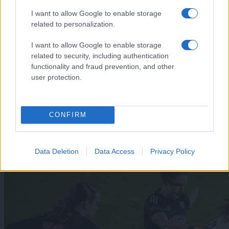
I want to allow Google to enable storage
related to personalization.
I want to allow Google to enable storage
related to security, including authentication
functionality and fraud prevention, and other
user protection.
Šport
|
7 komentarjev
CONFIRM
Murašice pred evropskim izzivom: »Verjamemo, da
smo boljša ekipa«
Data Deletion
Data Access
Privacy Policy