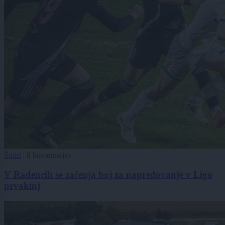
Šport
|
8 komentarjev
V Radencih se začenja boj za napredovanje v Ligo
prvakinj