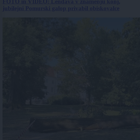
FOTO in VIDEO: Lendava v znamenju konj,
jubilejni Pomurski galop privabil obiskovalce