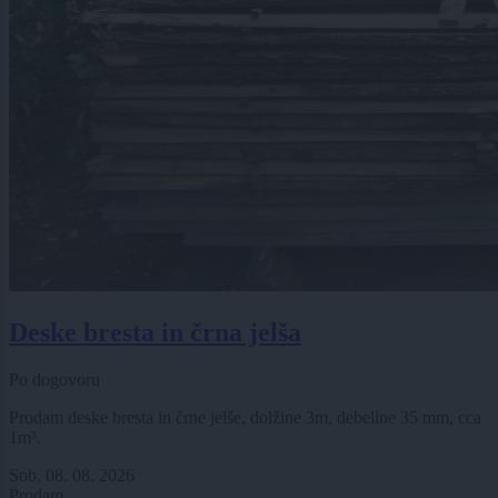
Deske bresta in črna jelša
Po dogovoru
Prodam deske bresta in črne jelše, dolžine 3m, debeline 35 mm, cca
1m³.
Sob, 08. 08. 2026
Prodam