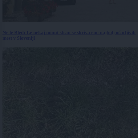
Ne le Bled: Le nekaj minut stran se skriva eno najbolj očarljivih
mest v Sloveniji