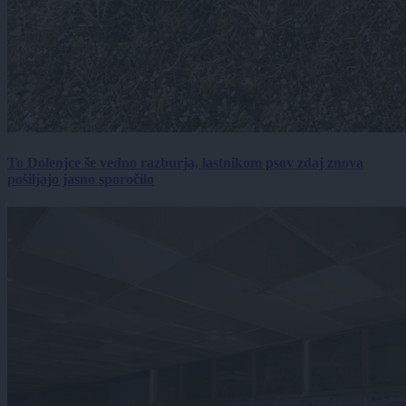
To Dolenjce še vedno razburja, lastnikom psov zdaj znova
pošiljajo jasno sporočilo