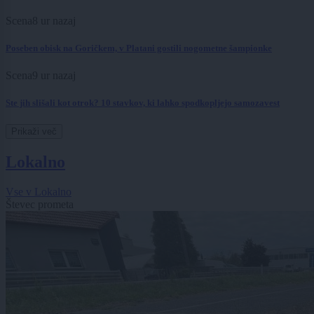
Scena
8 ur nazaj
Poseben obisk na Goričkem, v Platani gostili nogometne šampionke
Scena
9 ur nazaj
Ste jih slišali kot otrok? 10 stavkov, ki lahko spodkopljejo samozavest
Prikaži več
Lokalno
Vse v Lokalno
Števec prometa