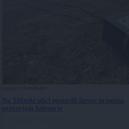
Lokalno
|
0 komentarjev
Na Tišinski ulici postavili števec prometa,
preverjajo kolesarje