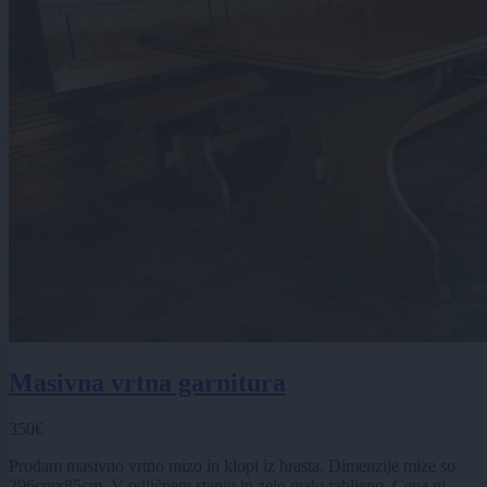
Masivna vrtna garnitura
350€
Prodam masivno vrtno mizo in klopi iz hrasta. Dimenzije mize so
296cmx85cm. V odličnem stanju in zelo malo rabljeno. Cena ni