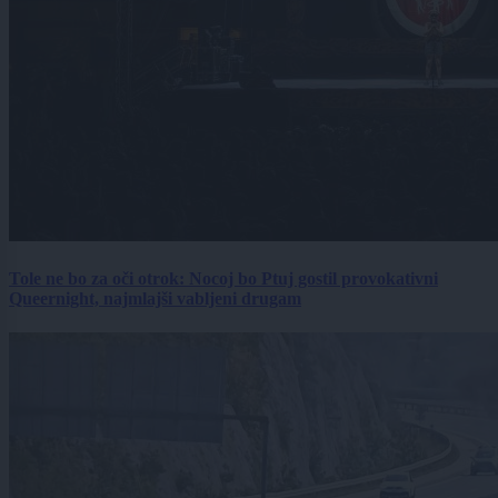
Tole ne bo za oči otrok: Nocoj bo Ptuj gostil provokativni
Queernight, najmlajši vabljeni drugam