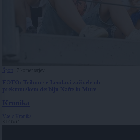
Šport
|
7 komentarjev
FOTO: Tribune v Lendavi zaživele ob
prekmurskem derbiju Nafte in Mure
Kronika
Vse v Kronika
SLOVO