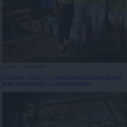
Lokalno
|
1 komentarjev
FOTO in VIDEO: V Veliki Polani diši po bujti repi,
ekipe se potegujejo za »zlato kihanico«