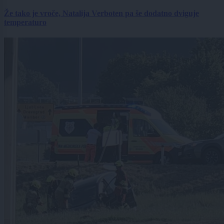
Že tako je vroče, Natalija Verboten pa še dodatno dviguje
temperaturo