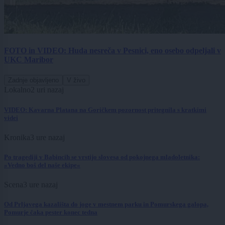
FOTO in VIDEO: Huda nesreča v Pesnici, eno osebo odpeljali v
UKC Maribor
Zadnje objavljeno
V živo
Lokalno
2 uri nazaj
VIDEO: Kavarna Platana na Goričkem pozornost pritegnila s kratkimi
videi
Kronika
3 ure nazaj
Po tragediji v Babincih se vrstijo slovesa od pokojnega mladoletnika:
»Vedno boš del naše ekipe«
Scena
3 ure nazaj
Od Prljavega kazališta do joge v mestnem parku in Pomurskega galopa,
Pomurje čaka pester konec tedna