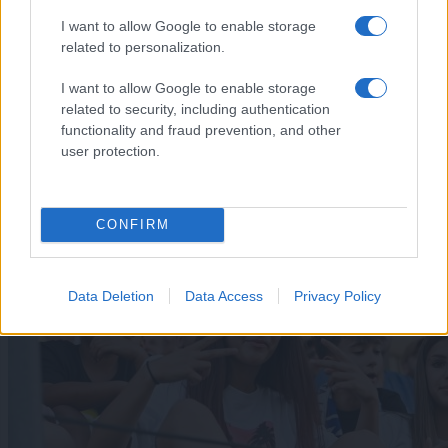
I want to allow Google to enable storage
related to personalization.
I want to allow Google to enable storage
related to security, including authentication
Šport
|
2 komentarjev
functionality and fraud prevention, and other
user protection.
Rekordno število pilotov v Murski Soboti: Znani so
novi državni prvaki v jadralnem letenju
CONFIRM
Data Deletion
Data Access
Privacy Policy