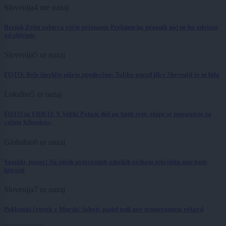
Slovenija
4 ure nazaj
Bezjak Zrim zahteva večje priznanje Prekmurju: praznik naj ne bo odvisen
od obletnic
Slovenija
5 ur nazaj
FOTO: Bele štorklje pišejo zgodovino: Toliko gnezd jih v Sloveniji še ni bilo
Lokalno
5 ur nazaj
FOTO in VIDEO: V Veliki Polani diši po bujti repi, ekipe se potegujejo za
»zlato kihanico«
Globalno
6 ur nazaj
Vozniki, pozor! Na štirih avtocestnih odsekih prihaja sekcijsko merjenje
hitrosti
Slovenija
7 ur nazaj
Peklenski četrtek v Murski Soboti, padel tudi nov temperaturni rekord