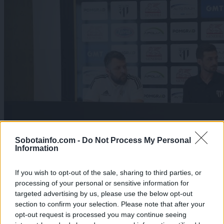
Sobotainfo.com -
Do Not Process My Personal
Information
If you wish to opt-out of the sale, sharing to third parties, or
processing of your personal or sensitive information for
Šport
|
7 komentarjev
targeted advertising by us, please use the below opt-out
section to confirm your selection. Please note that after your
Murašice pred evropskim izzivom: »Verjamemo, da
opt-out request is processed you may continue seeing
smo boljša ekipa«