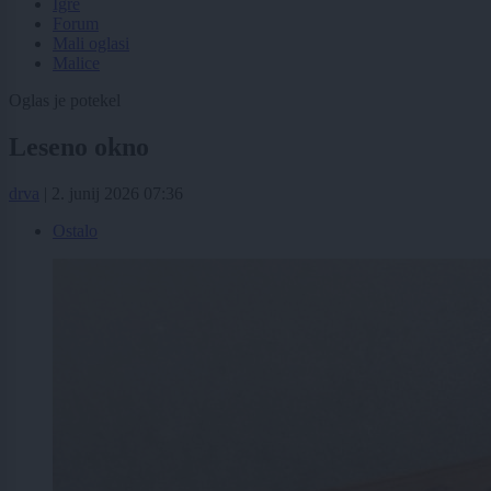
Igre
Forum
Mali oglasi
Malice
Oglas je potekel
Leseno okno
drva
|
2. junij 2026 07:36
Ostalo