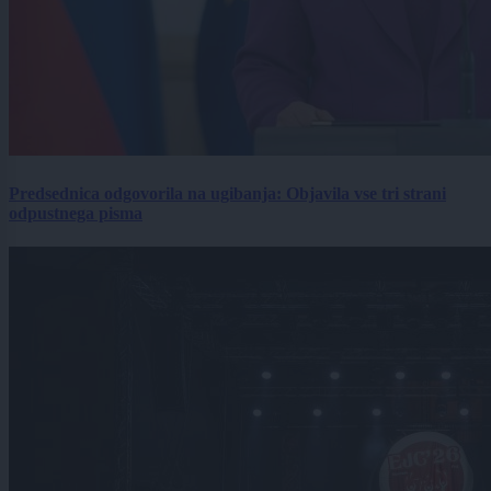
Predsednica odgovorila na ugibanja: Objavila vse tri strani
odpustnega pisma