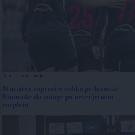
Šport
|
19 komentarjev
Murašice zapravile veliko priložnost:
Romunke do zmage po neverjetnem
razpletu