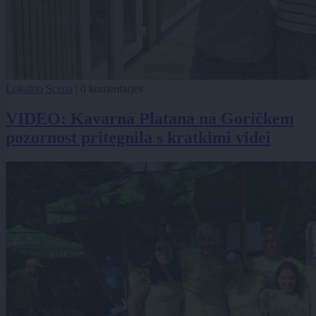
Lokalno
Scena
|
0 komentarjev
VIDEO: Kavarna Platana na Goričkem
pozornost pritegnila s kratkimi videi