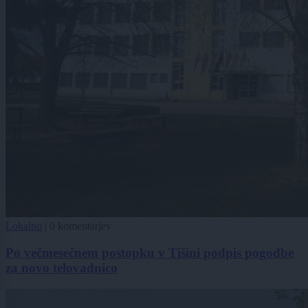
Lokalno
|
0 komentarjev
Po večmesečnem postopku v Tišini podpis pogodbe
za novo telovadnico