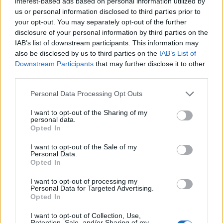
interest-based ads based on personal information utilized by
us or personal information disclosed to third parties prior to
your opt-out. You may separately opt-out of the further
disclosure of your personal information by third parties on the
IAB’s list of downstream participants. This information may
also be disclosed by us to third parties on the
IAB’s List of
Downstream Participants
that may further disclose it to other
third parties.
Please note that this website/app uses one or more Google
Personal Data Processing Opt Outs
services and may gather and store information including but
not limited to your visit or usage behaviour. You may click to
I want to opt-out of the Sharing of my
personal data.
grant or deny consent to Google and its third-party tags to
Opted In
use your data for below specified purposes in below Google
consent section.
I want to opt-out of the Sale of my
Personal Data.
Opted In
I want to opt-out of processing my
Personal Data for Targeted Advertising.
Opted In
Prijavi se na cajtng
I want to opt-out of Collection, Use,
Retention, Sale, and/or Sharing of my