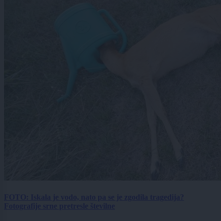
FOTO: Iskala je vodo, nato pa se je zgodila tragedija?
Fotografije srne pretresle številne