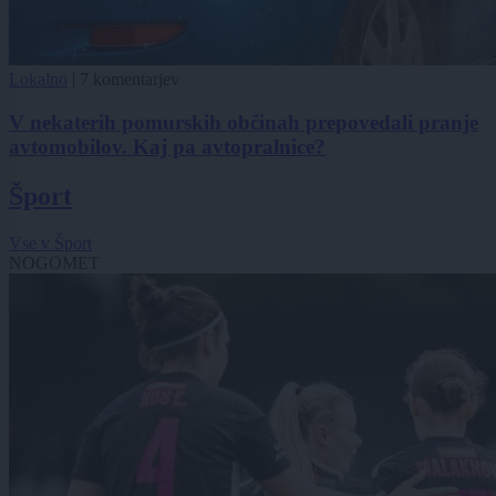
Lokalno
|
7 komentarjev
V nekaterih pomurskih občinah prepovedali pranje
avtomobilov. Kaj pa avtopralnice?
Šport
Vse v Šport
NOGOMET