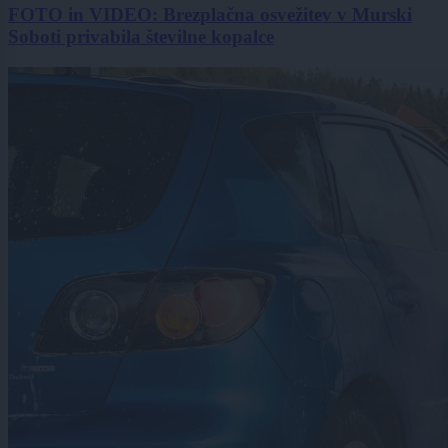
FOTO in VIDEO: Brezplačna osvežitev v Murski
Soboti privabila številne kopalce