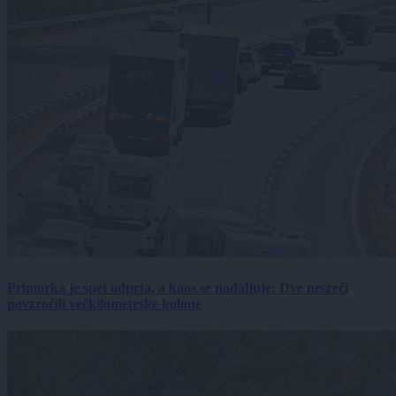
Primorka je spet odprta, a kaos se nadaljuje: Dve nesreči
povzročili večkilometrske kolone