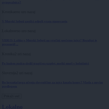
avtopralnice?
Kronika
eno uro nazaj
V Murski Soboti gasilci odprli vrata stanovanja
Lokalno
eno uro nazaj
VIDEO: Lahko v Murski Soboti na vročini spečemo jajce? Rezultat je
presenetil ...
Kronika
2 uri nazaj
Po hudem padcu sledil tragičen razplet, moški umrl v bolnišnici
Slovenija
2 uri nazaj
Bo brezplačnega učenja slovenščine za tujce kmalu konec? Vlada z novim
predlogom
Prikaži več
Lokalno