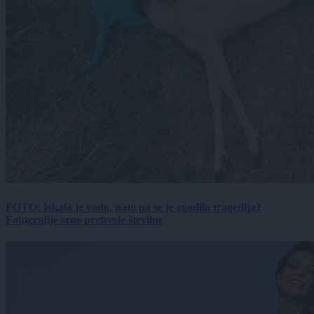
FOTO: Iskala je vodo, nato pa se je zgodila tragedija?
Fotografije srne pretresle številne