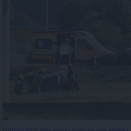
FOTO in VIDEO: Huda nesreča v Pesnici, eno osebo odpeljali v