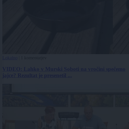
Lokalno
|
1 komentarjev
VIDEO: Lahko v Murski Soboti na vročini spečemo
jajce? Rezultat je presenetil ...