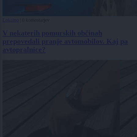
Lokalno
|
0 komentarjev
V nekaterih pomurskih občinah
prepovedali pranje avtomobilov. Kaj pa
avtopralnice?