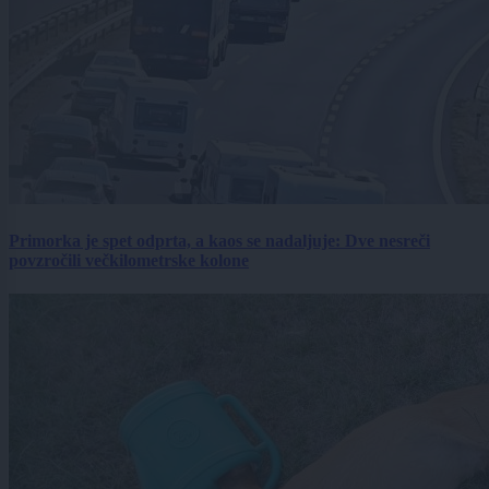
Primorka je spet odprta, a kaos se nadaljuje: Dve nesreči
povzročili večkilometrske kolone