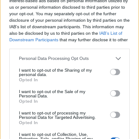
interest-based ads based on personal information utilized by
us or personal information disclosed to third parties prior to
your opt-out. You may separately opt-out of the further
Šport
|
8 komentarjev
disclosure of your personal information by third parties on the
V Radencih se začenja boj za napredovanje v Ligo
IAB’s list of downstream participants. This information may
prvakinj
also be disclosed by us to third parties on the
IAB’s List of
Downstream Participants
that may further disclose it to other
third parties.
Please note that this website/app uses one or more Google
Personal Data Processing Opt Outs
services and may gather and store information including but
not limited to your visit or usage behaviour. You may click to
I want to opt-out of the Sharing of my
personal data.
grant or deny consent to Google and its third-party tags to
Opted In
use your data for below specified purposes in below Google
consent section.
I want to opt-out of the Sale of my
Personal Data.
Opted In
I want to opt-out of processing my
Personal Data for Targeted Advertising.
Opted In
Prijavi se na cajtng
I want to opt-out of Collection, Use,
Retention, Sale, and/or Sharing of my