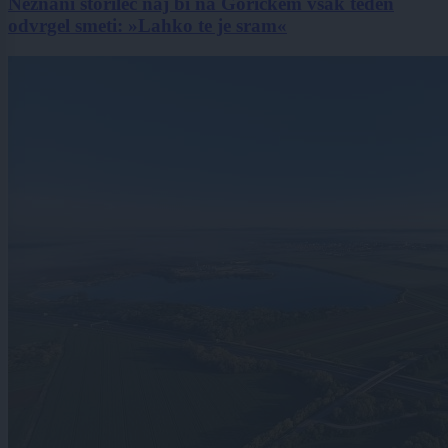
Neznani storilec naj bi na Goričkem vsak teden
odvrgel smeti: »Lahko te je sram«