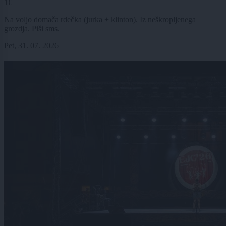
1€
Na voljo domača rdečka (jurka + klinton). Iz neškropljenega
grozdja. Piši sms.
Pet, 31. 07. 2026