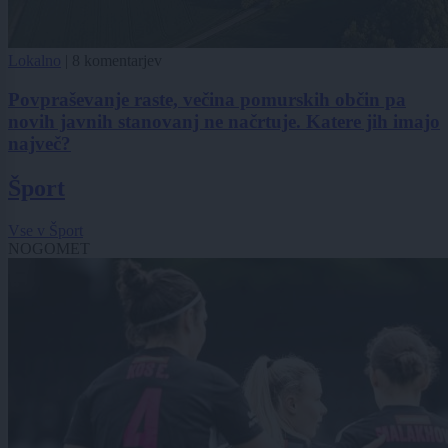
Lokalno
|
8 komentarjev
Povpraševanje raste, večina pomurskih občin pa
novih javnih stanovanj ne načrtuje. Katere jih imajo
največ?
Šport
Vse v Šport
NOGOMET