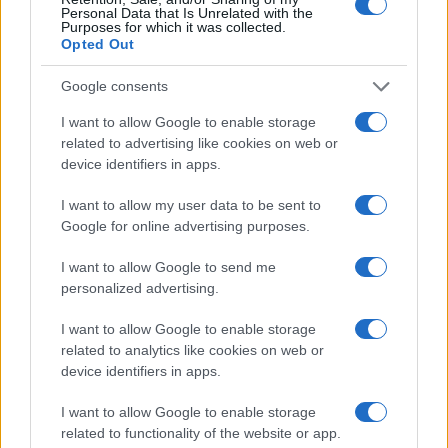
Personal Data that Is Unrelated with the
Purposes for which it was collected.
Opted Out
Google consents
I want to allow Google to enable storage
Šport
|
2 komentarjev
related to advertising like cookies on web or
device identifiers in apps.
Rekordno število pilotov v Murski Soboti: Znani so
novi državni prvaki v jadralnem letenju
I want to allow my user data to be sent to
Google for online advertising purposes.
I want to allow Google to send me
personalized advertising.
I want to allow Google to enable storage
related to analytics like cookies on web or
device identifiers in apps.
I want to allow Google to enable storage
related to functionality of the website or app.