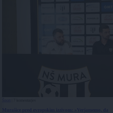
Šport
|
7 komentarjev
Murašice pred evropskim izzivom: »Verjamemo, da