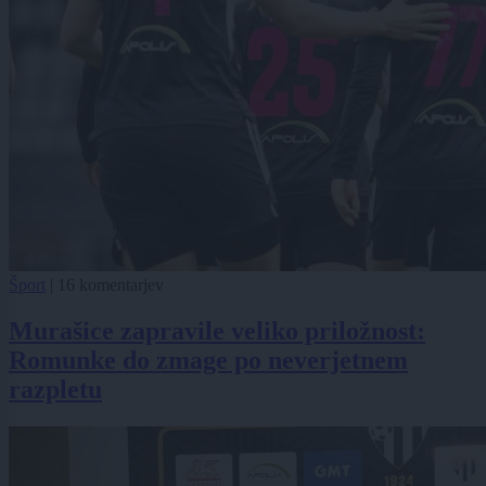
Šport
|
16 komentarjev
Murašice zapravile veliko priložnost:
Romunke do zmage po neverjetnem
razpletu