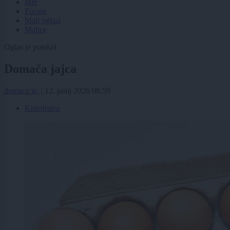
Igre
Forum
Mali oglasi
Malice
Oglas je potekel
Domača jajca
domace.je.
|
12. junij 2026 08:59
Kmetijstvo