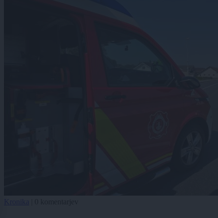
Kronika
|
0 komentarjev