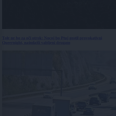
Tole ne bo za oči otrok: Nocoj bo Ptuj gostil provokativni
Queernight, najmlajši vabljeni drugam