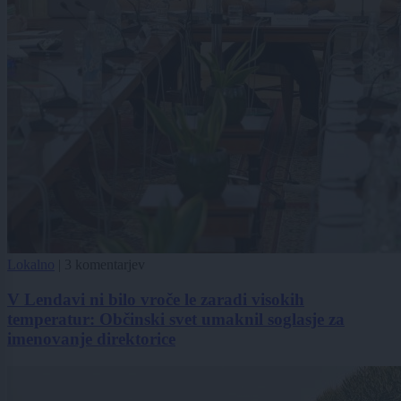
Lokalno
|
3 komentarjev
V Lendavi ni bilo vroče le zaradi visokih
temperatur: Občinski svet umaknil soglasje za
imenovanje direktorice