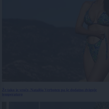
Že tako je vroče, Natalija Verboten pa še dodatno dviguje
temperaturo