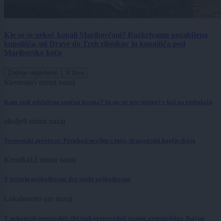
Kje so se nekoč kopali Mariborčani? Razkrivamo pozabljena
kopališča, od Drave do Treh ribnikov in kopališča pod
Mariborsko kočo
Zadnje objavljeno
V živo
Slovenija
5 minut nazaj
Kam sodi odslužena sončna krema? In ne, ne gre (nujno) v koš za embalažo
okolje
9 minut nazaj
Vremenski preobrat: Ponekod nevihte s točo, drugod niti kaplje dežja
Kronika
12 minut nazaj
V trčenju poškodovani dve osebi poškodovani
Lokalno
eno uro nazaj
V nekaterih pomurskih občinah prepovedali pranje avtomobilov. Kaj pa