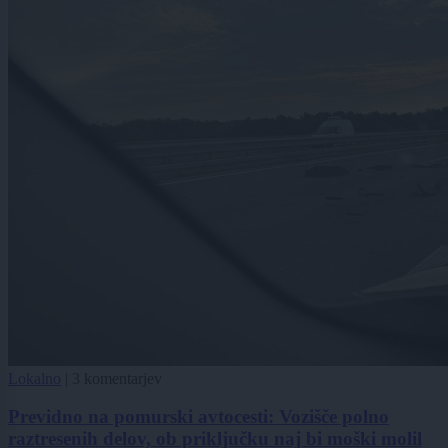
Lokalno
|
3 komentarjev
Previdno na pomurski avtocesti: Vozišče polno
raztresenih delov, ob priključku naj bi moški molil