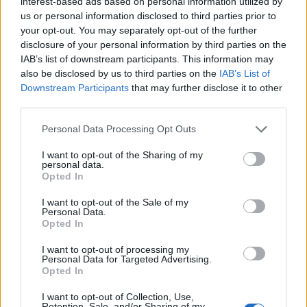
interest-based ads based on personal information utilized by
us or personal information disclosed to third parties prior to
Murašice pred evropskim izzivom: »Verjamemo, da
your opt-out. You may separately opt-out of the further
smo boljša ekipa«
disclosure of your personal information by third parties on the
IAB’s list of downstream participants. This information may
also be disclosed by us to third parties on the
IAB’s List of
Downstream Participants
that may further disclose it to other
third parties.
Please note that this website/app uses one or more Google
Personal Data Processing Opt Outs
services and may gather and store information including but
not limited to your visit or usage behaviour. You may click to
I want to opt-out of the Sharing of my
personal data.
grant or deny consent to Google and its third-party tags to
Opted In
use your data for below specified purposes in below Google
consent section.
I want to opt-out of the Sale of my
Personal Data.
Opted In
I want to opt-out of processing my
Personal Data for Targeted Advertising.
Opted In
Prijavi se na cajtng
I want to opt-out of Collection, Use,
Retention, Sale, and/or Sharing of my