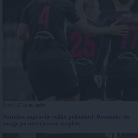
Šport
|
20 komentarjev
Murašice zapravile veliko priložnost: Romunke do
zmage po neverjetnem razpletu