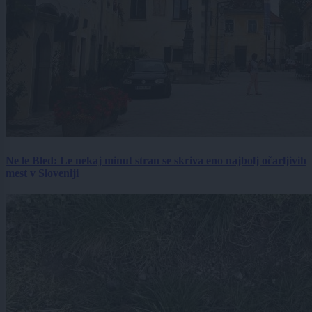
Ne le Bled: Le nekaj minut stran se skriva eno najbolj očarljivih
mest v Sloveniji