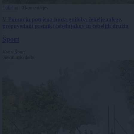
Lokalno
|
0 komentarjev
V Pomurju potrjena huda gniloba čebelje zalege,
prepovedani premiki čebelnjakov in čebeljih družin
Šport
Vse v Šport
prekmurski derbi