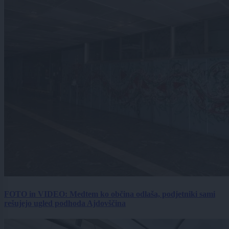
FOTO in VIDEO: Medtem ko občina odlaša, podjetniki sami
rešujejo ugled podhoda Ajdovščina