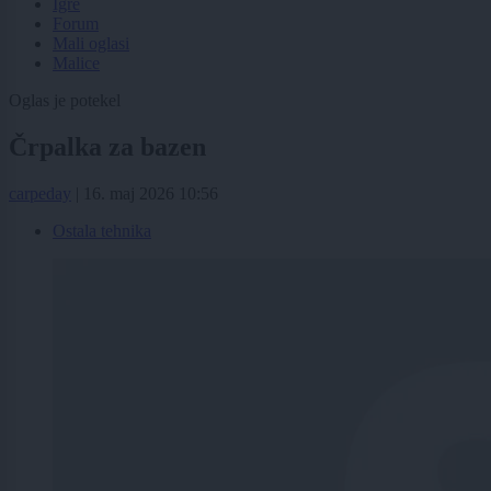
Igre
Forum
Mali oglasi
Malice
Oglas je potekel
Črpalka za bazen
carpeday
|
16. maj 2026 10:56
Ostala tehnika