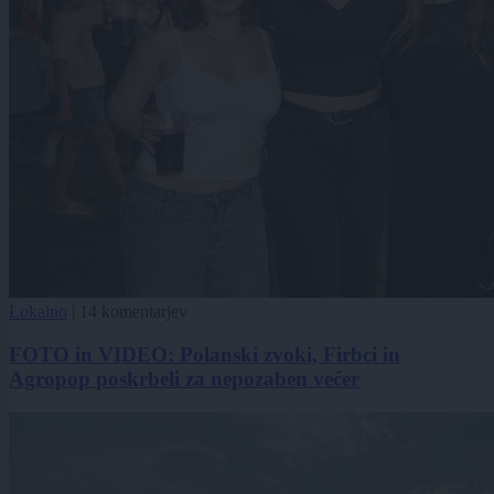
Lokalno
|
14 komentarjev
FOTO in VIDEO: Polanski zvoki, Firbci in
Agropop poskrbeli za nepozaben večer