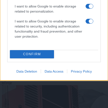
I want to allow Google to enable storage
related to personalization.
I want to allow Google to enable storage
related to security, including authentication
functionality and fraud prevention, and other
user protection.
Šport
|
2 komentarjev
Rekordno število pilotov v Murski Soboti: Znani so
CONFIRM
novi državni prvaki v jadralnem letenju
Kronika
Data Deletion
Data Access
Privacy Policy
Vse v Kronika
trčenje