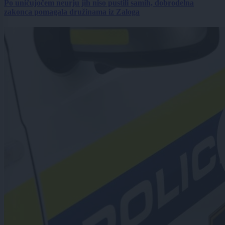
Po uničujočem neurju jih niso pustili samih, dobrodelna
zakonca pomagala družinama iz Zaloga