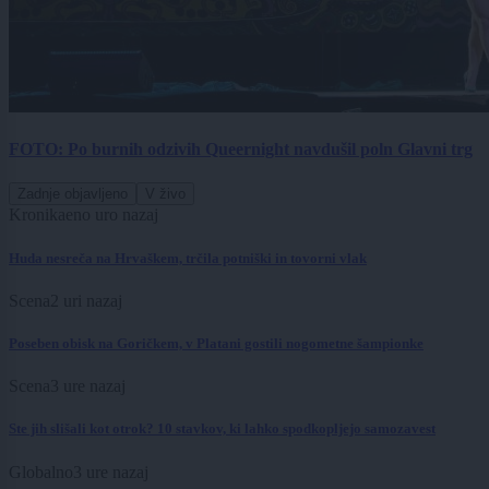
FOTO: Po burnih odzivih Queernight navdušil poln Glavni trg
Zadnje objavljeno
V živo
Kronika
eno uro nazaj
Huda nesreča na Hrvaškem, trčila potniški in tovorni vlak
Scena
2 uri nazaj
Poseben obisk na Goričkem, v Platani gostili nogometne šampionke
Scena
3 ure nazaj
Ste jih slišali kot otrok? 10 stavkov, ki lahko spodkopljejo samozavest
Globalno
3 ure nazaj