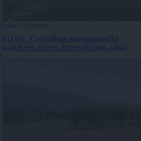
Lokalno
|
2 komentarjev
FOTO: V soboškem mestnem parku
podrli več dreves. Preverili smo, zakaj