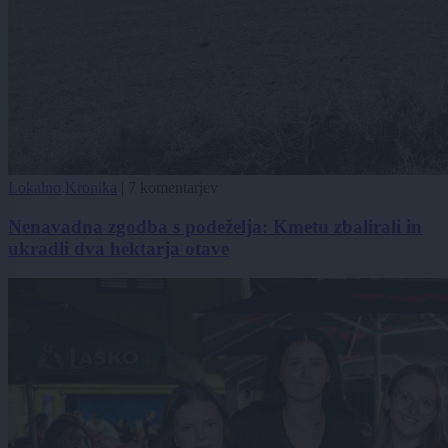
Lokalno
Kronika
|
7 komentarjev
Nenavadna zgodba s podeželja: Kmetu zbalirali in
ukradli dva hektarja otave