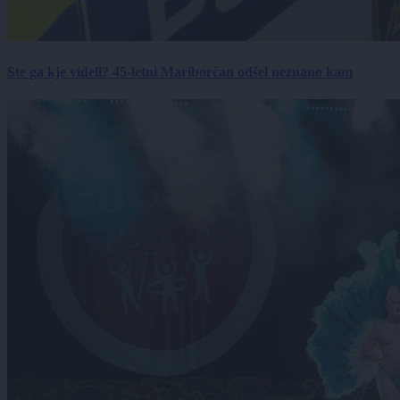
Ste ga kje videli? 45-letni Mariborčan odšel neznano kam