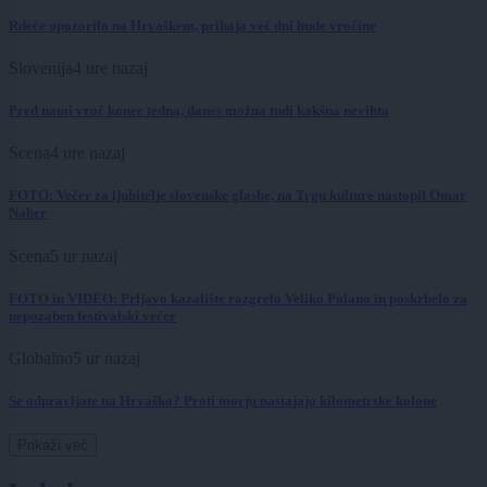
Rdeče opozorilo na Hrvaškem, prihaja več dni hude vročine
Slovenija
4 ure nazaj
Pred nami vroč konec tedna, danes možna tudi kakšna nevihta
Scena
4 ure nazaj
FOTO: Večer za ljubitelje slovenske glasbe, na Trgu kulture nastopil Omar
Naber
Scena
5 ur nazaj
FOTO in VIDEO: Prljavo kazalište razgrelo Veliko Polano in poskrbelo za
nepozaben festivalski večer
Globalno
5 ur nazaj
Se odpravljate na Hrvaško? Proti morju nastajajo kilometrske kolone
Prikaži več