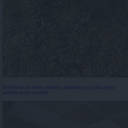
To Dolenjce še vedno razburja, lastnikom psov zdaj znova
pošiljajo jasno sporočilo