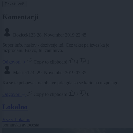
Prikaži več
Komentarji
Bozicek123
28. November 2019 22:45
Super info, naslov - dozivetje itd. Cez tekst pa izves ka je
razprodani. Bravo, ful zanimivo.
Odgovori
Copy to clipboard
4
1
Majster123!
29. November 2019 07:35
Ka se te prispevek ne objave prle gda so se karte na razpolago.
Odgovori
Copy to clipboard
7
0
Lokalno
Vse v Lokalno
pomurska avtocesta