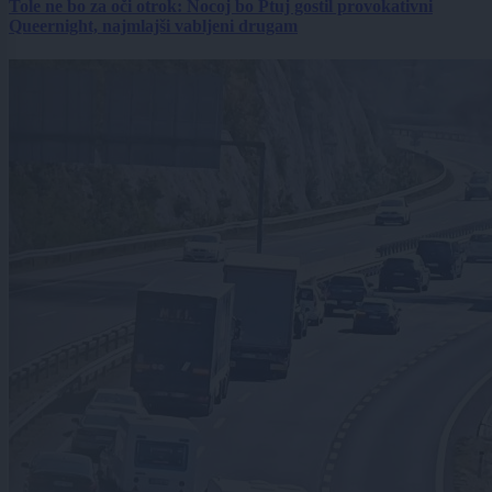
Tole ne bo za oči otrok: Nocoj bo Ptuj gostil provokativni
Queernight, najmlajši vabljeni drugam