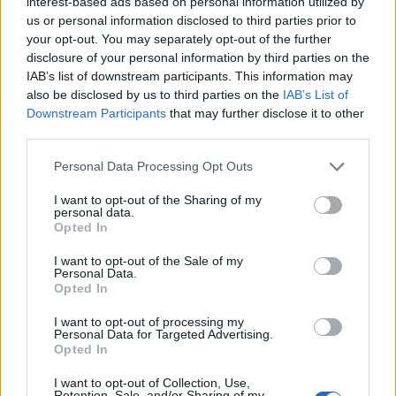
interest-based ads based on personal information utilized by
us or personal information disclosed to third parties prior to
your opt-out. You may separately opt-out of the further
disclosure of your personal information by third parties on the
IAB’s list of downstream participants. This information may
also be disclosed by us to third parties on the
IAB’s List of
Lokalno
|
0 komentarjev
Downstream Participants
that may further disclose it to other
third parties.
V Pomurju potrjena huda gniloba čebelje zalege,
prepovedani premiki čebelnjakov in čebeljih družin
Please note that this website/app uses one or more Google
Personal Data Processing Opt Outs
services and may gather and store information including but
not limited to your visit or usage behaviour. You may click to
I want to opt-out of the Sharing of my
personal data.
grant or deny consent to Google and its third-party tags to
Opted In
use your data for below specified purposes in below Google
consent section.
I want to opt-out of the Sale of my
Personal Data.
Opted In
I want to opt-out of processing my
Personal Data for Targeted Advertising.
Opted In
Prijavi se na cajtng
I want to opt-out of Collection, Use,
Retention, Sale, and/or Sharing of my