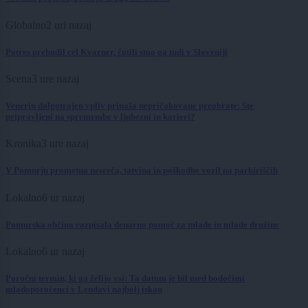
Globalno
2 uri nazaj
Potres prebudil cel Kvarner, čutili smo ga tudi v Sloveniji
Scena
3 ure nazaj
Venerin dolgotrajen vpliv prinaša nepričakovane preobrate: Ste
pripravljeni na spremembe v ljubezni in karieri?
Kronika
3 ure nazaj
V Pomurju prometna nesreča, tatvina in poškodbe vozil na parkiriščih
Lokalno
6 ur nazaj
Pomurska občina razpisala denarno pomoč za mlade in mlade družine
Lokalno
6 ur nazaj
Poročni termin, ki ga želijo vsi: Ta datum je bil med bodočimi
mladoporočenci v Lendavi najbolj iskan