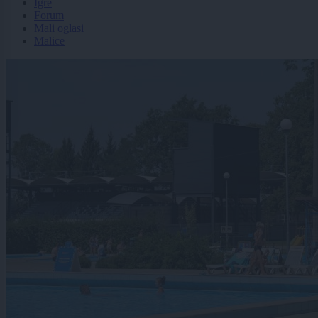
Igre
Forum
Mali oglasi
Malice