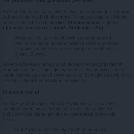
Božični vlak bo vozil po različnih relacijah po Sloveniji, v Pomurju
ga bomo lahko videli
18. decembra
. Vstopna postaja bo v Murski
Soboti, vlak pa bo vozil na relaciji
Murska Sobota - Lipovci -
Ljutomer - Ivanjkovci - Ormož - Moškanjci - Ptuj
.
Prostora na vlaku je za 240 oseb, za otroke stare od
dveh do šest let bo potrebno odšteti 8 evrov za povratno
vstopnico, za odrasle in otroke starejše od šestih let pa
je cena 15 evrov.
Slovenske železnice ponujajo tudi možnost vnaprej prijavljenim
skupinam, za kar se šteje najmanj 5 otrok in ena odrasla oseb, da
kupijo vstopnico po ceni 8 evrov na osebo. Za mlajše od dveh let pa
je vožnja z Božičkovim vlakom brezplačna.
Prostora več ni
Kot kaže je zanimanja za Božičkov vlak veliko, saj so v tem
trenutku razprodane vse vožnje in do konca napolnjeni vsi
Božičkovi vlaki, kar je razvidno na spletni strani Slovenskih
železnic.
Tudi Božičkov vlak številka 16009, ki bo vozil na