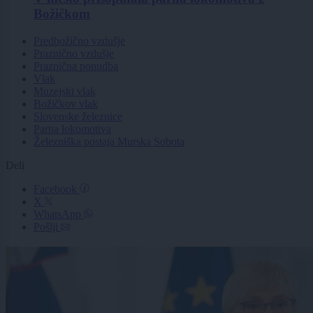
Božičkom
Predbožično vzdušje
Praznično vzdušje
Praznična ponudba
Vlak
Muzejski vlak
Božičkov vlak
Slovenske železnice
Parna lokomotiva
Železniška postaja Murska Sobota
Deli
Facebook
X
WhatsApp
Pošlji