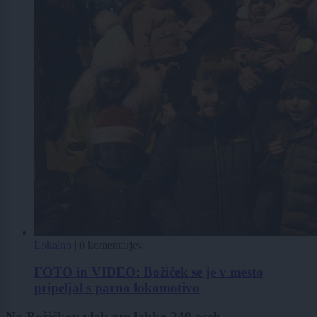
Lokalno
|
0 komentarjev
FOTO in VIDEO: Božiček se je v mesto
pripeljal s parno lokomotivo
Na Božičkov vlak gre lahko 240 oseb