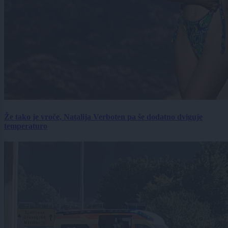
Že tako je vroče, Natalija Verboten pa še dodatno dviguje
temperaturo