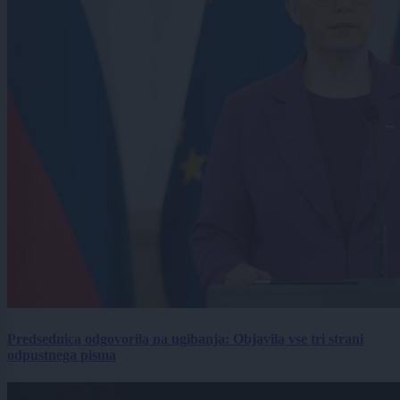
Predsednica odgovorila na ugibanja: Objavila vse tri strani
odpustnega pisma