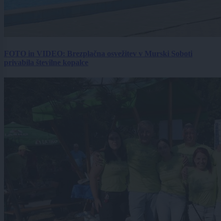
FOTO in VIDEO: Brezplačna osvežitev v Murski Soboti
privabila številne kopalce