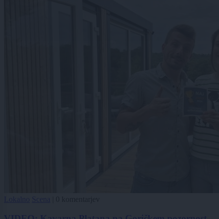
Lokalno
Scena
|
0 komentarjev
VIDEO: Kavarna Platana na Goričkem pozornost