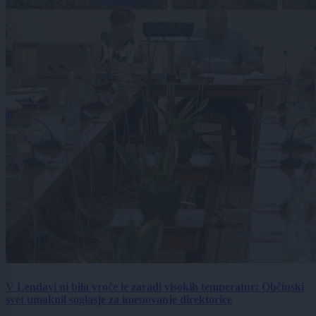
V Lendavi ni bilo vroče le zaradi visokih temperatur: Občinski
svet umaknil soglasje za imenovanje direktorice