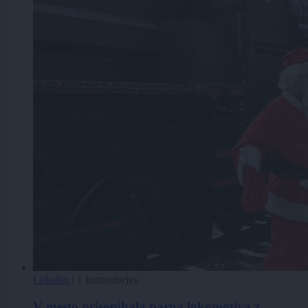
Lokalno
|
1 komentarjev
V mesto prisopihala parna lokomotiva z