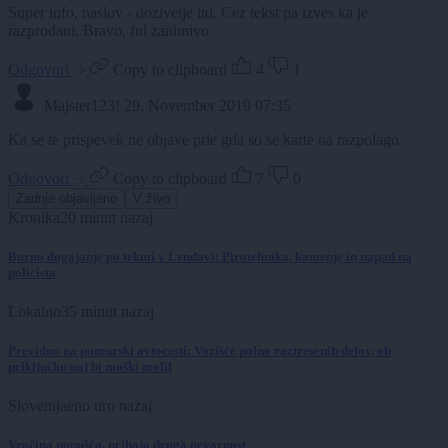
Super info, naslov - dozivetje itd. Cez tekst pa izves ka je
razprodani. Bravo, ful zanimivo.
Odgovori
Copy to clipboard
4
1
Majster123!
29. November 2019 07:35
Ka se te prispevek ne objave prle gda so se karte na razpolago.
Odgovori
Copy to clipboard
7
0
Zadnje objavljeno
V živo
Kronika
20 minut nazaj
Burno dogajanje po tekmi v Lendavi: Pirotehnika, kamenje in napad na
policista
Lokalno
35 minut nazaj
Previdno na pomurski avtocesti: Vozišče polno raztresenih delov, ob
priključku naj bi moški molil
Slovenija
eno uro nazaj
Vročina popušča, prihaja druga nevarnost