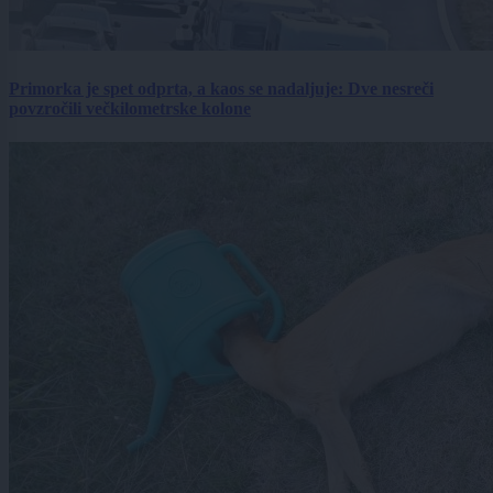
Primorka je spet odprta, a kaos se nadaljuje: Dve nesreči
povzročili večkilometrske kolone