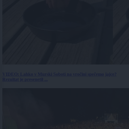
VIDEO: Lahko v Murski Soboti na vročini spečemo jajce?
Rezultat je presenetil ...