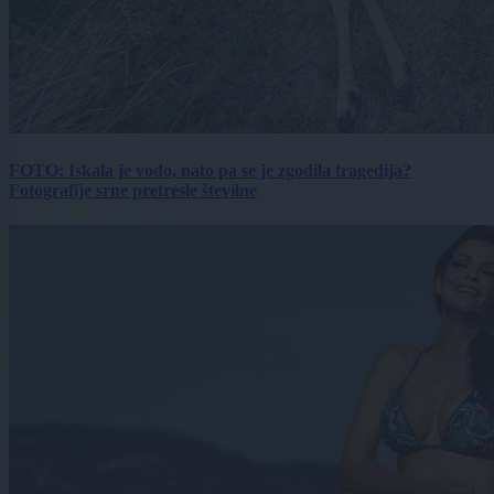
FOTO: Iskala je vodo, nato pa se je zgodila tragedija?
Fotografije srne pretresle številne