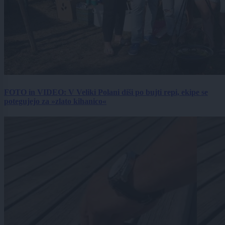
FOTO in VIDEO: V Veliki Polani diši po bujti repi, ekipe se
potegujejo za »zlato kihanico«