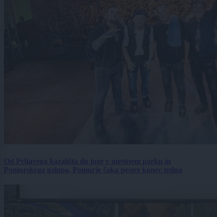
Od Prljavega kazališta do joge v mestnem parku in
Pomurskega galopa, Pomurje čaka pester konec tedna