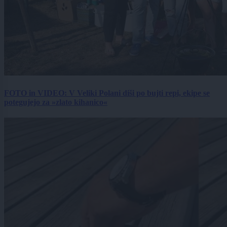
FOTO in VIDEO: V Veliki Polani diši po bujti repi, ekipe se
potegujejo za »zlato kihanico«