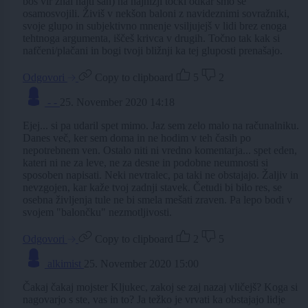
boš vir znal najti san) na najnižji točki odkar smo se
osamosvojili. Živiš v nekšon baloni z navideznimi sovražniki,
svoje glupo in subjektivno mnenje vsiljujejš v lidi brez enoga
tehtnoga argumenta, iščeš krivca v drugih. Točno tak kak si
nafčeni/plačani in bogi tvoji bližnji ka tej gluposti prenašajo.
Odgovori
Copy to clipboard
5
2
- -
25. November 2020 14:18
Ejej... si pa udaril spet mimo. Jaz sem zelo malo na računalniku.
Danes več, ker sem doma in ne hodim v teh časih po
nepotrebnem ven. Ostalo niti ni vredno komentarja... spet eden,
kateri ni ne za leve, ne za desne in podobne neumnosti si
sposoben napisati. Neki nevtralec, pa taki ne obstajajo. Žaljiv in
nevzgojen, kar kaže tvoj zadnji stavek. Četudi bi bilo res, se
osebna življenja tule ne bi smela mešati zraven. Pa lepo bodi v
svojem "balončku" nezmotljivosti.
Odgovori
Copy to clipboard
2
5
alkimist
25. November 2020 15:00
Čakaj čakaj mojster Kljukec, zakoj se zaj nazaj vličejš? Koga si
nagovarjo s ste, vas in to? Ja težko je vrvati ka obstajajo lidje