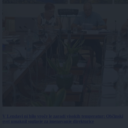
V Lendavi ni bilo vroče le zaradi visokih temperatur: Občinski
svet umaknil soglasje za imenovanje direktorice