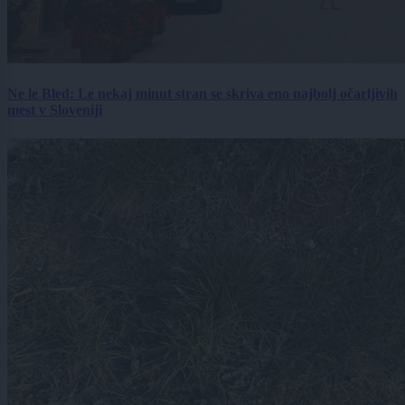
Ne le Bled: Le nekaj minut stran se skriva eno najbolj očarljivih
mest v Sloveniji