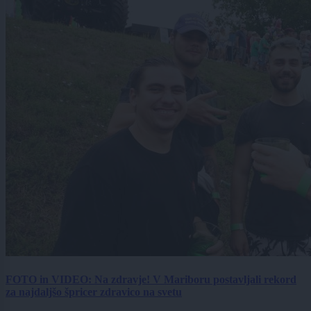
FOTO in VIDEO: Na zdravje! V Mariboru postavljali rekord
za najdaljšo špricer zdravico na svetu