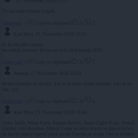
.
25. November 2020 10:13
Te nas nede trebalo fcejpiti.
Odgovori
Copy to clipboard
11
2
Karl Marx
25. November 2020 10:31
če bo šlo tako naprej
bo zadnji slovenac šel na oni svet 28 jebruarja 2025
Odgovori
Copy to clipboard
11
5
Aaaaqq
25. November 2020 10:34
Redno hasnejo tej ukrepi.. Do se še neka mogle zmislite, leko te bo
kaj. ;))))
Odgovori
Copy to clipboard
10
6
Karl Marx
25. November 2020 10:44
Janez Janša, Milan Krek, Bojana Beović, Janez Cigler Kralj, Tomaž
Gantar, Aleš Rozman, Mateja Logar in Jelko Kacin so glavni krivci
za tou ka mamo največ smrti zaradi Covida na svejti. Oni so defakto