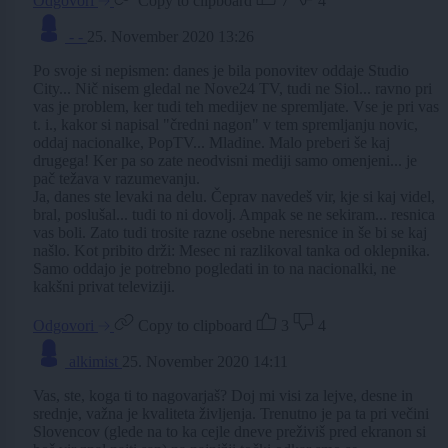
Odgovori
Copy to clipboard
7
4
- -
25. November 2020 13:26
Po svoje si nepismen: danes je bila ponovitev oddaje Studio
City... Nič nisem gledal ne Nove24 TV, tudi ne Siol... ravno pri
vas je problem, ker tudi teh medijev ne spremljate. Vse je pri vas
t. i., kakor si napisal "čredni nagon" v tem spremljanju novic,
oddaj nacionalke, PopTV... Mladine. Malo preberi še kaj
drugega! Ker pa so zate neodvisni mediji samo omenjeni... je
pač težava v razumevanju.
Ja, danes ste levaki na delu. Čeprav navedeš vir, kje si kaj videl,
bral, poslušal... tudi to ni dovolj. Ampak se ne sekiram... resnica
vas boli. Zato tudi trosite razne osebne neresnice in še bi se kaj
našlo. Kot pribito drži: Mesec ni razlikoval tanka od oklepnika.
Samo oddajo je potrebno pogledati in to na nacionalki, ne
kakšni privat televiziji.
Odgovori
Copy to clipboard
3
4
alkimist
25. November 2020 14:11
Vas, ste, koga ti to nagovarjaš? Doj mi visi za lejve, desne in
srednje, važna je kvaliteta življenja. Trenutno je pa ta pri večini
Slovencov (glede na to ka cejle dneve preživiš pred ekranon si