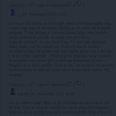
Odgovori
Copy to clipboard
4
1
- -
25. November 2020 13:53
Levica in SD hočeta na vse kriplje imeti referendum glede tega.
Ustava baje tega ne dovoljuje. Močno pa dvomim, da bi dobili
podporo. Tvoje pisanje je spet eno izmed žaljiv, brez vsebine,
nekih konkretnih navedb. Iz njega veje sovraštvo...
Kako ne razumeš, da smo člani Nata. Če smo tam, moramo
nekaj imeti, z nečim sodelovati. Doživeli smo že kritike v
poveljstvu Nata, da imamo radi lepe službe glede tega v Bruslju,
a da bi vojsko opremili...? Enkrat je bil objavljen nekje podatek,
da porabimo tam preko 80% vojaškega proračuna za plače...
Mogoče se to lahko poišče. Če je to res... se moramo res spraviti
na referendum in odločiti: bomo ali ne bomo imeli vojsko. Nič
drugega!
Odgovori
Copy to clipboard
2
5
Lucifer
25. November 2020 10:50
Ges pa mislen drage Marx ka de Slovenija nucala dvakrat več
lejt kak 35 pa se mogoče kakšno na žalost novo državljansko
vojno ka do se tej lidgej pa stare zamere polegle. Prlej edino, če