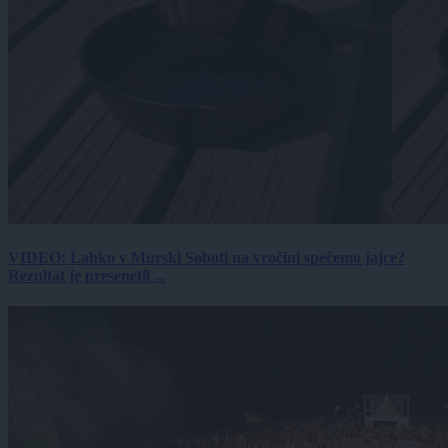
VIDEO: Lahko v Murski Soboti na vročini spečemo jajce?
Rezultat je presenetil ...