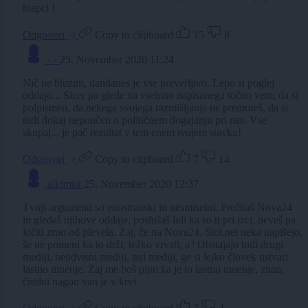
hlapci !
Odgovori
Copy to clipboard
15
8
- -
25. November 2020 11:24
Nič ne bluzim, dandanes je vse preverljivo. Lepo si poglej
oddajo... Sicer pa glede na vsebino napisanega točno vem, da si
polpismen, da nekega svojega razmišljanja ne premoreš, da si
tudi dokaj nepoučen o političnem dogajanju pri nas. Vse
skupaj... je pač rezultat v tem enem tvojem stavku!
Odgovori
Copy to clipboard
7
14
alkimist
25. November 2020 12:37
Tvoji argumenti so enostranski in nesmiselni. Prečitaš Nova24
in gledaš njihove oddaje, poslušaš lidi ka so ti pri srci, neveš pa
ločiti zrno od plevela. Zaj, če na Nova24, Siol.net neka napišejo,
še ne pomeni ka to drži, težko vrvati, a? Obstajajo tudi drugi
mediji, neodvisni mediji, tuji mediji, ge si lejko človek ustvari
lastno mnenje. Zaj me boš pijto ka je to lastno mnenje, znan,
čredni nagon van je v krvi.