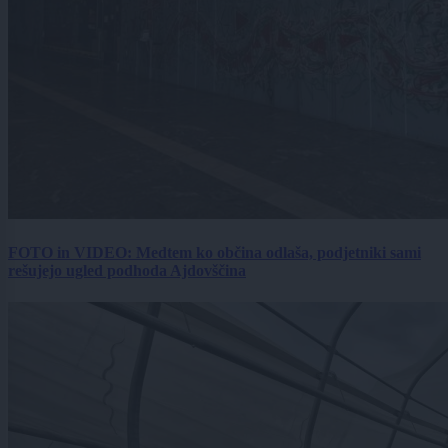
FOTO in VIDEO: Medtem ko občina odlaša, podjetniki sami
rešujejo ugled podhoda Ajdovščina