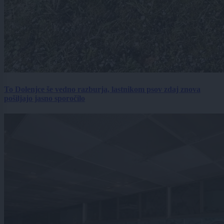
To Dolenjce še vedno razburja, lastnikom psov zdaj znova
pošiljajo jasno sporočilo