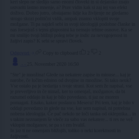
keri slepo ne sledijo samo enomi človeki in si dejansko znajo
ustvariti lastno mnenje, a? Prav vidin kak si zaj tej vao efekt
doživo. Dobro jutro, obstajamo lidje ka življenje ne gledamo
strogo skozi politični vidik, ampak znamo vklopiti svoje
možgane. Ti pa najdeš sebi in svoji ideologiji podobne članke in
nas forsejraš s tejmi glupostmi ka nemajo tehtne osnove. Ka se
mi smilijo tvoji bližnji poleg tebe je indic za nevzgojenost in
žaljivi zapis? K sebi se spravi človek.
Odgovori
Copy to clipboard
2
2
- -
25. November 2020 16:50
"Ste" je množina! Glede na nekatere zapise in minuse... kaj je
narobe, če ločim ednino od dvojine in množine. Si tako neuk?
Vse ostalo pa je bedarija s tvoje strani. Kot sem že napisal, vse
je preverljivo in če nimaš, ker to omenjaš, možganov, da bi
razumel oddajo in kaj je bilo povedano, ti jaz ne morem
pomagati. Enako, kakor poslancu Mesecu! Pri tem, kaj je bilo v
oddaji povedano in glede na vse, kar sem napisal, ni potrebna
nobena ideologija. Če pač nekdo ne loči tanka od oklepnika... in
s takim neznanjem še vleče za sabo vas nekatere... ti res ne veš
vklopiti možganov, se pa s t em hvališ.
In jaz ti ne omenjam bližnjih, toliko o neki korektnosti in
žaljivosti.