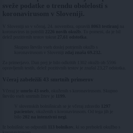
sveže podatke o trendu obolelosti s
koronavirusom v Sloveniji.
V Sloveniji so v včeraj, 24. novembra, opravili
8063 testiranj
na
koronavirus in potrdili
2226 novih okužb
.
To pomeni, da je bil
delež pozitivnih testov tokrat
27,61 odstotka
.
Skupno število vseh doslej potrjenih okužb s
koronavirusom v Sloveniji
zdaj znaša
69.232.
Za primerjavo. Dan prej je bilo odkritih 1302 okužb ob 5596
opravljenih testih, delež pozitivnih testov je znašal 23,27 odstotka.
Včeraj zabeležili 43 smrtnih primerov
Včeraj je
umrlo 43 oseb
, okuženih s koronavirusom. Skupno
število vseh smrtnih žrtev je
1199.
V slovenskih bolnišnicah se je včeraj zdravilo
1297
pacientov
, okuženih s koronavirusom. Od tega jih je
bilo
202 na intenzivni negi
.
Iz bolnišnic so odpustili
113
bolnikov
, ki so preboleli okužbo s
koronavirusom.