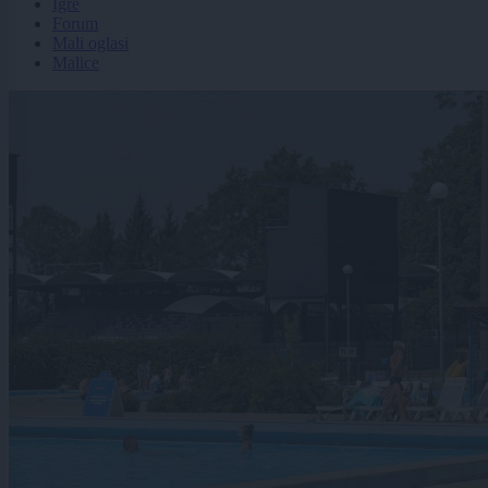
Igre
Forum
Mali oglasi
Malice