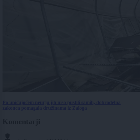
Po uničujočem neurju jih niso pustili samih, dobrodelna
zakonca pomagala družinama iz Zaloga
Komentarji