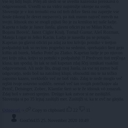
vse tej lidij bujli. Prlej ali sledi se se uvedla kazenska preiskava o
odgovornosti. Uvedli so na videz najstrožje ukrepe na svejti,
Slovenije je v ton trenutki ena od treh držav štera ma zaprejte vse
šoule (skoraj že devet mejsecov), pa itak mamo največ mrtvih na
svejti. Idnouk mo se mogli pijtati što je za krmilon tej naše ladje.
Kapeta n ladje je Janez Janša, glavni oficiri pa so Milan Krek,
Bojana Beović, Janez Cigler Kralj, Tomaž Gantar, Aleš Rozman,
Mateja Logar in Jelko Kacin. Ladja je nasedla pa se potapla.
Kapetan pa glavni oficiri pa zdaj za tou krivijo potnike v tretjon
podpalubji kak so recimo pogrebci na sedmini, sprehajalci šteri gejo
kiflin ali burek, Marko Potrč pa Zlatko. Kapetan ladje je po njuvon
nej krijv nika, krijvi so potniki v podpalubji ?! Predvsen tisti trejčoga
klasa, tan spodaj. In tak se naš kapetan zdaj ščej izmikati vsakšni
odgovornosti. Ali nede šlo, dragi moj Janša, za vse tej mrtve boš
odgovarjo, sedo boš na zatožnoj klupi, obsoudili mo te na težko
zaporno kazen, sveklošče več ne boš vido. Zdaj te nede moglo več
rejšiti tvoje ustavno sodišče, nemaš več tan svojih potrčkojov ala
Petrič, Deisinger, Zobec, Klamfar šteri so te že idnouk vö zmazali.
Zdaj boš v zatvori sprejno. Drüjgo kak zatvor si ne zaslüjžiš.
Slovenija si po 35 lejtaj zaslüjži mer. Zaslüjži si, ka te evč ne glejda.
Odgovori
Copy to clipboard
22
11
Gost56435
25. November 2020 10:49