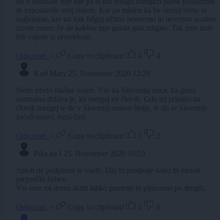
do v korakale tuje sile pa si tou bougo zemljico palek podjarmile
in vzpostavile svoj sistem. Kar pa mislen ka be skoraj bilou se
najboukse, ker mi kak lidgej očitno nemremo in nevejmo sozitno
zivete razen, če de kakšne tuje gazda glas zdigno. Tak smo tude
bili vajene iz pretekloste.
Odgovori
Copy to clipboard
4
4
Karl Marx
25. November 2020 12:29
Nede trbelo nikšne vojne. Vse ka Slovenija nüca, ka grata
normalna država je, ka mergej en človik. Gda tej primitiv4n
ćlovik mergej te de v Sloveniji nouvo štetje, te do se Sloveniji
zaćali nouvi, lepśi časi.
Odgovori
Copy to clipboard
3
2
Pika na I
25. November 2020 10:53
Sploh ne podpiram te vlade. Daj tri predloge kako bi morali
preprečiti širitev.
Vsi smo mi doma skriti lahko pametni in pljuvamo po drugih.
Odgovori
Copy to clipboard
2
6