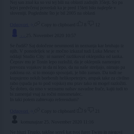
Nej san znal ka so vsi tej bili na oblasti zadnjih 35lejt. So pa
lejvi predvčeraj povedali ka je pred 15leti bilo najlepše v
sloveniji. Poglednite što je bil 2005 na oblasti
Odgovori
Copy to clipboard
8
12
- -
25. November 2020 10:57
Se čudiš? Saj določene neumnosti in neznanja kar bruhajo iz
njih. V ponedeljek se je močno izkazal tudi Luka Mesec v
oddaji Studio City: ni namreč razlikoval oklepnika od tanka.
Čeprav mu je Tonin lepo razložil, da je oklepnik namenjen
prevozu vojakov in da ni lepo, da na naše streljajo, nimajo pa
zaklona oz. si to morajo sposojati, je bilo zaman. Da tudi ne
kupujemo nekih borbenih helikopeterjev, ampak take za civilno
rabo (spada pa to pod vojsko) mu prav tako ni mogel razložiti.
Še dobro, da niso v seznamu nabav navadne frače, kajti tudi to
bi zamenjal vsaj za ročni minometalec.
In taki potem zahtevajo referendum?
Odgovori
Copy to clipboard
9
21
komunajzar
25. November 2020 11:16
Ne bluzi Truplo, takšne sereš kat tvoj furer Twito in njegovi