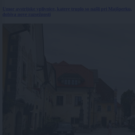
Umor avstrijske vplivnice, katere truplo so našli pri Majšperku,
dobiva nove razsežnosti