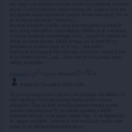
bili vojaki v kvalitetnih tovrtstnih vozilih in ne kakšnih navadnih
jeepih. Če bi bil takrat na misiji tvoj brat, sin, sosed in bi se mu
kaj zgodilo zaradi neprimerne opreme, bi tudi tako pisal? Ne, ne
bi, dokler pa nisi ravno "udeležen"...
In razne oklepnike (valuke, pa te nesrečne patrie) so imeli že
prej, nekaj rabiš tudi za usposabljanje. Mislim, da je v seznamu
še nakup manjšega transportnega letala... za prevoz vojakov na
misije, pa razne opreme. Daleč od tega, kar je hotel Mesec
povedati oz. je stalno lagal. In vi vse... verjamete?
Kaj vse se še kupuje je bilo prav tako povedano, vendar je bilo
to za Meseca preveč... pač... Brez veze je še kaj pisati, samo
oddajo si poglejte.
Odgovori
Copy to clipboard
2
4
Kurjač
25. November 2020 12:58
Tij pa tvoj maršal tviter z dneva v den pozabita zeti tablete.. če
smo mij druga Švica,nej problem kupiti orožje oziroma
oklepnike!! Zdaj do lidje zbirali,ka kupimo ednoga za tebe,
maršala tvitera,hojsa,pa še par njih,ka sprobate v nekšij
nemernih državah, če se kupuje dobra roba.. če do Madžarski,
do sigurno perfektni.. internet de tudi notri,ka de maršal malo
tvitno, če de slučajno komi trbelo na wc