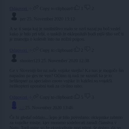
Odgovori
Copy to clipboard
1
2
per
25. November 2020 13:12
A se ti sanja kaj je nasilništvo malo se ozri nazaj pa boš vedel
kako je bilo pri tebi, o tankih in oklepnikih bodi rajši tiho več ti
je znanega o kolesih into na nožni pogon.
Odgovori
Copy to clipboard
2
2
shooter123
25. November 2020 12:38
Ge v Sloveniji što na naše vojake strejla? Ka nas je mogoče što
napadno pa ges ne ven? Očitno tij tudi ne razmiš ka je to
helikopter za specialno enoto vojske in kakšni so vojakši
helikopteri uporabni tudi za civilno rabo.
Odgovori
Copy to clipboard
5
3
- -
25. November 2020 13:46
Če bi gledal oddajo... lepo je bilo povedano: oklepnike rabimo
za vojaške misije, kjer moramo sodelovati zaradi članstva v
Natu. Tudi mine so že eksplodirale pod njimi, še dobro, da so