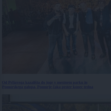
Od Prljavega kazališta do joge v mestnem parku in
Pomurskega galopa, Pomurje čaka pester konec tedna