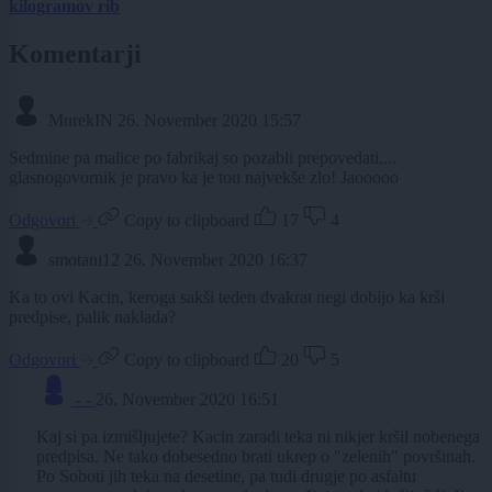
kilogramov rib
Komentarji
MurekIN
26. November 2020 15:57
Sedmine pa malice po fabrikaj so pozabli prepovedati,...
glasnogovornik je pravo ka je tou najvekše zlo! Jaooooo
Odgovori
Copy to clipboard
17
4
smotani12
26. November 2020 16:37
Ka to ovi Kacin, keroga sakši teden dvakrat negi dobijo ka krši
predpise, palik naklada?
Odgovori
Copy to clipboard
20
5
- -
26. November 2020 16:51
Kaj si pa izmišljujete? Kacin zaradi teka ni nikjer kršil nobenega
predpisa. Ne tako dobesedno brati ukrep o "zelenih" površinah.
Po Soboti jih teka na desetine, pa tudi drugje po asfaltu