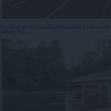
Vročina ne popušča: V središču Murske Sobote še vedno kar 30
stopinj Celzija