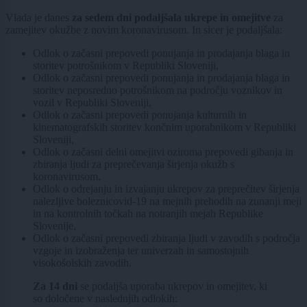
Vlada je danes
za sedem dni podaljšala ukrepe in omejitve
za
zamejitev okužbe z novim koronavirusom. In sicer je podaljšala:
Odlok o začasni prepovedi ponujanja in prodajanja blaga in
storitev potrošnikom v Republiki Sloveniji,
Odlok o začasni prepovedi ponujanja in prodajanja blaga in
storitev neposredno potrošnikom na področju voznikov in
vozil v Republiki Sloveniji,
Odlok o začasni prepovedi ponujanja kulturnih in
kinematografskih storitev končnim uporabnikom v Republiki
Sloveniji,
Odlok o začasni delni omejitvi oziroma prepovedi gibanja in
zbiranja ljudi za preprečevanja širjenja okužb s
koronavirusom,
Odlok o odrejanju in izvajanju ukrepov za preprečitev širjenja
nalezljive boleznicovid-19 na mejnih prehodih na zunanji meji
in na kontrolnih točkah na notranjih mejah Republike
Slovenije,
Odlok o začasni prepovedi zbiranja ljudi v zavodih s področja
vzgoje in izobraženja ter univerzah in samostojnih
visokošolskih zavodih.
Za 14 dni
se podaljša uporaba ukrepov in omejitev, ki
so določene v naslednjih odlokih: