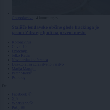
Gospodarstvo
|
4 komentarjev
Stališče lendavske občine glede frackinga je
jasno: Zdravje ljudi na prvem mestu
Koronavirus
Covid-19
Epidemija
Jelko Kacin
Novinarska konferenca
Direktorat za zdravstveno varstvo
Marija Magajne
Peter Markič
Psiholog
Deli
Facebook
X
WhatsApp
Pošlji