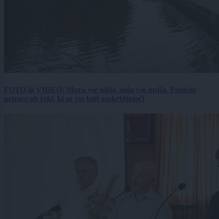
FOTO in VIDEO: Mura vse nižja, suša vse hujša. Poglejte
prizore ob reki, ki so vse bolj zaskrbljujoči