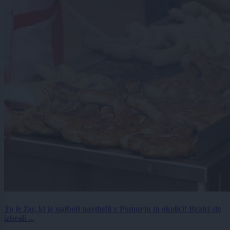
To je žar, ki je najbolj navdušil v Pomurju in okolici! Bralci ste
izbrali ...