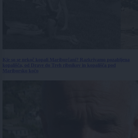
Kje so se nekoč kopali Mariborčani? Razkrivamo pozabljena
kopališča, od Drave do Treh ribnikov in kopališča pod
Mariborsko kočo