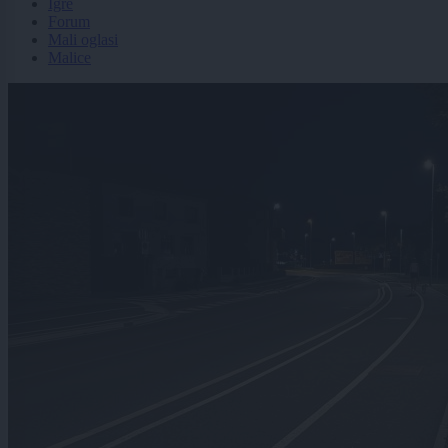
Igre
Forum
Mali oglasi
Malice