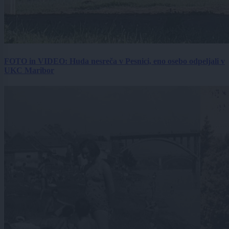
FOTO in VIDEO: Huda nesreča v Pesnici, eno osebo odpeljali v
UKC Maribor