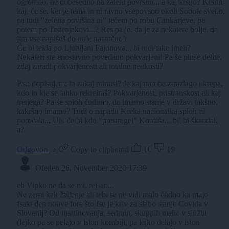
ogromno, ne dobesedno na zaleni površini... a kaj kršijo? Kršim
kaj, če se, ker je tema in ni ravno vsepovsod okoli Sobote svetlo,
pa tudi "zelena površina ni" tečem po robu Cankarjeve, pa
potem po Trstenjakovi...? Res pa je, da je za nekatere bolje, da
jim vse napišeš do nule natančno!
Če bi tekla po Ljubljani Fajonova... bi tudi take imeli?
Nekateri ste enostavno povedano pokvarjeni! Pa še pluse delite,
zdaj zaradi pokvarjenosti ali totalne neukosti?
P.s.: dopisujem: in zakaj minusi? Je kaj narobe z razlago ukrepa,
kdo in kje se lahko rekreiraš? Pokvarjenost, pristranskost ali kaj
tretjega? Pa se sploh čudimo, da imamo stanje v državi takšno,
kakršno imamo? Tudi o napadu Kreka nacionalka sploh ni
poročala... Uh. če bi kdo "prestregel" Kordiša... bil bi škandal,
a?
Odgovori
Copy to clipboard
10
19
Ofeden
26. November 2020 17:39
eh Vipko ne da se mi, rejsan...
Ne zemi kak žaljenje ali tebi se ne vidi malo čüdno ka majo
fsaki den nouve fore što fse je kriv za slabo stanje Covida v
Slovenij? Od martinovanja, sedmin, skupnih malic v slüžbi
(lejko pa se pelajo v iston kombiji, pa lejko delajo v iston