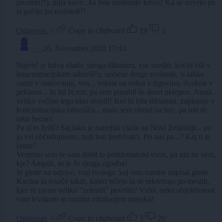
prostori?!), pitja kave...ka bou naslednje krivo? Ka se zovejo pa
si gučijo po mobiteli?!
Odgovori
Copy to clipboard
19
3
- -
26. November 2020 17:43
Največ je kriva vlada: stroga diktatura, vse urediti, kot bi bili v
koncentracijskem taborišču, nobene druge svobode, si lahko
samo v stanovanju, ven... enkrat na teden v trgovino, dvakrat v
pekarno... In bil bi mir, pa sem pozabil še deset ukrepov. Amak
veliko večino tega niso uvedli! Ker bi bila diktatura, zapiranje v
koncentracijska taborišča... malo sem obrnil na hec, pa niti ni
tako hecno!
Pa si to želiš? Saj tako je naredila vlada na Novi Zelandiji... pa
jo vsi občudujuemo, tudi tisti prebivalci. Pri nas pa...? Kaj ti ni
jasno?
Verjetno sem še sam dobil ta preklemanski virus, pa niti ne vem,
kje? Ampak, to je že druga zgodba!
In glede na odzive, vsaj tvojega: kaj sem narobe napisal glede
Kacina in tosoče takih, kateri tečejo in se rekreirajo po mestih,
kjer ni ravno veliko "zelenih" površin? Vidiš, neka objektivnost
vam levakom in raznim zdraharjem manjka!
Odgovori
Copy to clipboard
3
20