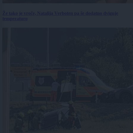
Že tako je vroče, Natalija Verboten pa še dodatno dviguje
temperaturo