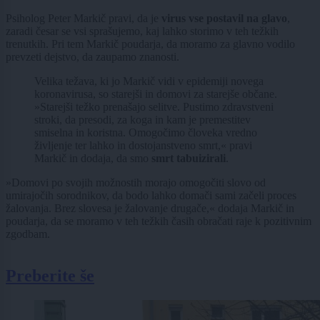
Psiholog Peter Markič pravi, da je
virus vse postavil na glavo
,
zaradi česar se vsi sprašujemo, kaj lahko storimo v teh težkih
trenutkih. Pri tem Markič poudarja, da moramo za glavno vodilo
prevzeti dejstvo, da zaupamo znanosti.
Velika težava, ki jo Markič vidi v epidemiji novega
koronavirusa, so starejši in domovi za starejše občane.
»Starejši težko prenašajo selitve. Pustimo zdravstveni
stroki, da presodi, za koga in kam je premestitev
smiselna in koristna. Omogočimo človeka vredno
življenje ter lahko in dostojanstveno smrt,« pravi
Markič in dodaja, da smo
smrt tabuizirali
.
»Domovi po svojih možnostih morajo omogočiti slovo od
umirajočih sorodnikov, da bodo lahko domači sami začeli proces
žalovanja. Brez slovesa je žalovanje drugače,« dodaja Markič in
poudarja, da se moramo v teh težkih časih obračati raje k pozitivnim
zgodbam.
Preberite še