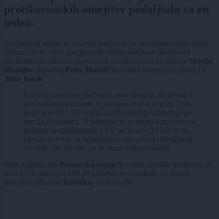
protikoronskih omejitev podaljšala za en
teden.
Na današnji vladni novinarski konferenci o aktualnem stanju glede
bolezni covid-19 so spregovorili vršilka dolžnosti direktorice
direktorata za zdravstveno varstvo na ministrstvu za zdravje
Marija
Magajne
, psiholog
Peter Markič
ter vladni govorec za covid-19
Jelko Kacin
.
Kacin je uvodoma predstavil nove podatke obolelosti z
novim koronavirusom. V zadnjem dnevu smo ob 7391
testih potrdili 1767 novih okužb, delež pozitivnih je pri
tem 23,9-odstoten. V bolnišnicah je zaradi koronavirusa
trenutno hospitaliziranih 1302 pacientov, 215 jih je na
intenzivni enoti. Iz bolnišnice je bilo včeraj odpuščenih
91 oseb, kar 46 oseb pa je zaradi bolezni umrlo.
Med regijami ima
Pomurska regija
še vedno najvišjo incidenco, in
sicer 1576 okužb na 100.00 prebivalcev v zadnjih 14-dnevih,
nekoliko nižjo ima
Koroška
,
1538 okužb.