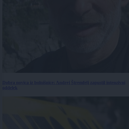
Dobra novica iz bolnišnice: Andrej Štremfelj zapustil intenzivni
oddelek