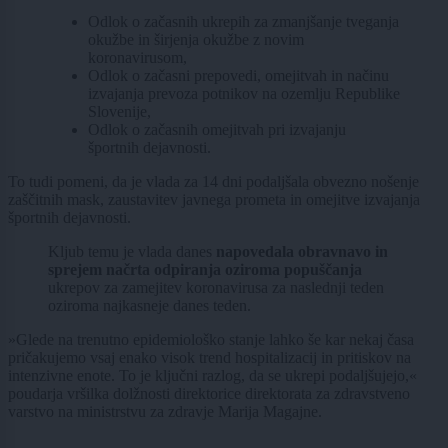
Odlok o začasnih ukrepih za zmanjšanje tveganja
okužbe in širjenja okužbe z novim
koronavirusom,
Odlok o začasni prepovedi, omejitvah in načinu
izvajanja prevoza potnikov na ozemlju Republike
Slovenije,
Odlok o začasnih omejitvah pri izvajanju
športnih dejavnosti.
To tudi pomeni, da je vlada za 14 dni podaljšala obvezno nošenje
zaščitnih mask, zaustavitev javnega prometa in omejitve izvajanja
športnih dejavnosti.
Kljub temu je vlada danes
napovedala obravnavo in
sprejem načrta odpiranja oziroma popuščanja
ukrepov za zamejitev koronavirusa za naslednji teden
oziroma najkasneje danes teden.
»Glede na trenutno epidemiološko stanje lahko še kar nekaj časa
pričakujemo vsaj enako visok trend hospitalizacij in pritiskov na
intenzivne enote. To je ključni razlog, da se ukrepi podaljšujejo,«
poudarja vršilka dolžnosti direktorice direktorata za zdravstveno
varstvo na ministrstvu za zdravje Marija Magajne.