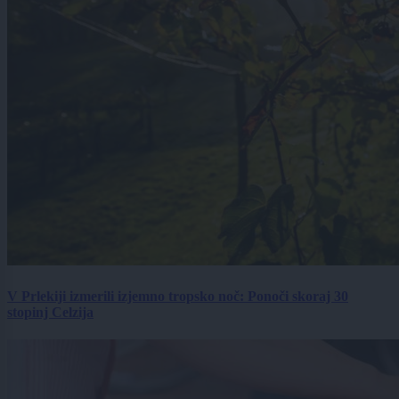
V Prlekiji izmerili izjemno tropsko noč: Ponoči skoraj 30
stopinj Celzija