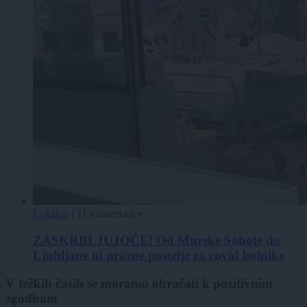
Lokalno
|
11 komentarjev
ZASKRBLJUJOČE! Od Murske Sobote do
Ljubljane ni prazne postelje za covid bolnike
V težkih časih se moramo obračati k pozitivnim
zgodbam