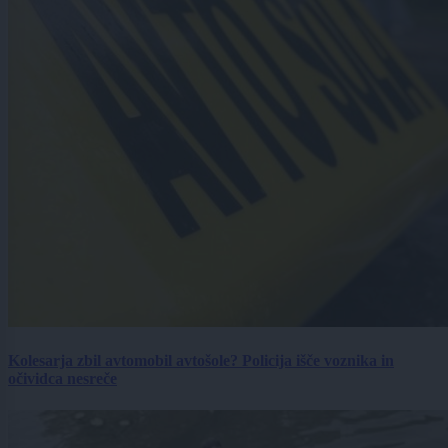
Kolesarja zbil avtomobil avtošole? Policija išče voznika in
očividca nesreče