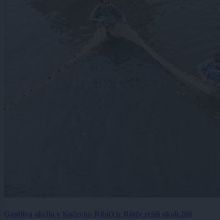
Ganljiva akcija v Kočevju: Ribiči iz Rinže rešili okoli 200