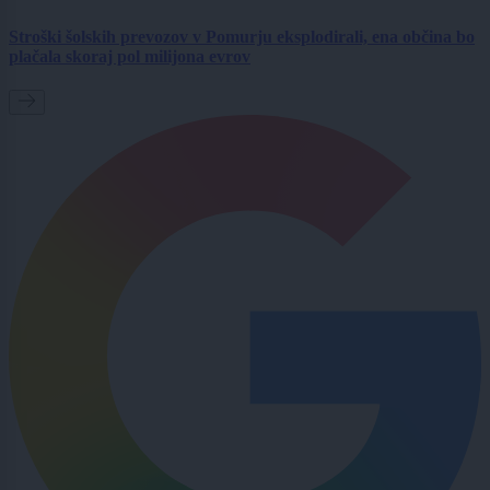
Stroški šolskih prevozov v Pomurju eksplodirali, ena občina bo
plačala skoraj pol milijona evrov