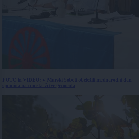
FOTO in VIDEO: V Murski Soboti obeležili mednarodni dan
spomina na romske žrtve genocida