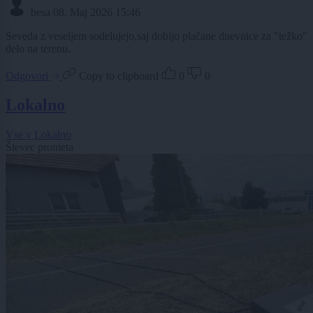
besa
08. Maj 2026 15:46
Seveda z veseljem sodelujejo,saj dobijo plačane dnevnice za "težko"
delo na terenu.
Odgovori
Copy to clipboard
0
0
Lokalno
Vse v Lokalno
Števec prometa