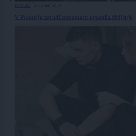
Kronika
|
0 komentarjev
V Pomurju zaradi samomora ugasnilo življenje