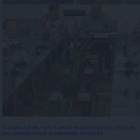
V Lendavi ni bilo vroče le zaradi visokih temperatur: Občinski
svet umaknil soglasje za imenovanje direktorice