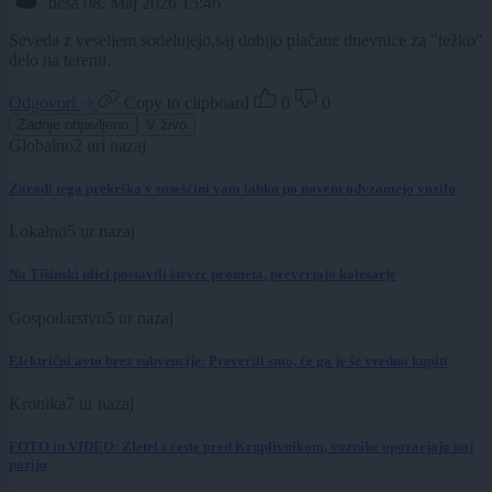
besa
08. Maj 2026 15:46
Seveda z veseljem sodelujejo,saj dobijo plačane dnevnice za "težko"
delo na terenu.
Odgovori
Copy to clipboard
0
0
Zadnje objavljeno
V živo
Globalno
2 uri nazaj
Zaradi tega prekrška v soseščini vam lahko po novem odvzamejo vozilo
Lokalno
5 ur nazaj
Na Tišinski ulici postavili števec prometa, preverjajo kolesarje
Gospodarstvo
5 ur nazaj
Električni avto brez subvencije: Preverili smo, če ga je še vredno kupiti
Kronika
7 ur nazaj
FOTO in VIDEO: Zletel s ceste pred Kruplivnikom, voznike opozarjajo naj
pazijo