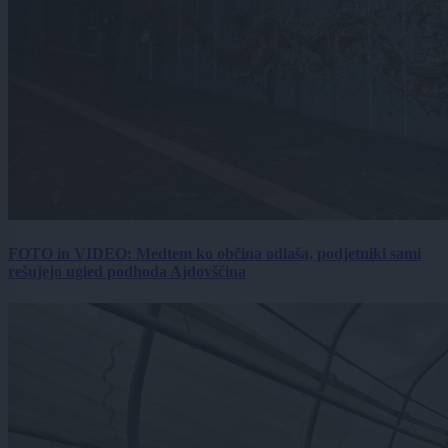
FOTO in VIDEO: Medtem ko občina odlaša, podjetniki sami
rešujejo ugled podhoda Ajdovščina