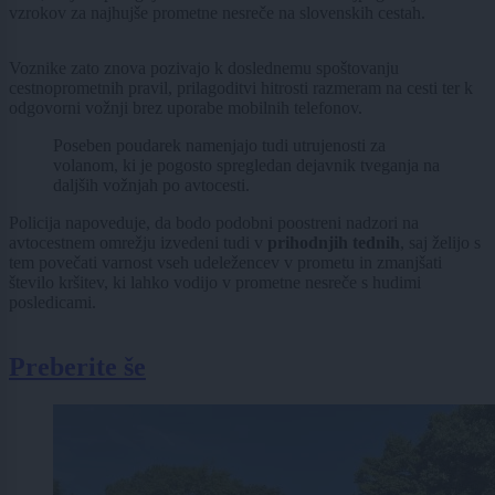
vzrokov za najhujše prometne nesreče na slovenskih cestah.
Voznike zato znova pozivajo k doslednemu spoštovanju
cestnoprometnih pravil, prilagoditvi hitrosti razmeram na cesti ter k
odgovorni vožnji brez uporabe mobilnih telefonov.
Poseben poudarek namenjajo tudi utrujenosti za
volanom, ki je pogosto spregledan dejavnik tveganja na
daljših vožnjah po avtocesti.
Policija napoveduje, da bodo podobni poostreni nadzori na
avtocestnem omrežju izvedeni tudi v
prihodnjih tednih
, saj želijo s
tem povečati varnost vseh udeležencev v prometu in zmanjšati
število kršitev, ki lahko vodijo v prometne nesreče s hudimi
posledicami.
Preberite še