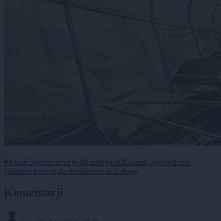
Po uničujočem neurju jih niso pustili samih, dobrodelna
zakonca pomagala družinama iz Zaloga
Komentarji