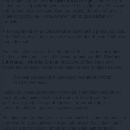
Kot so danes sporočili s
Policijske uprave Celje
, je bilo v okviru
nadzora posebej zaskrbljujoče, da so med ustavljenimi vozili zaznali
tudi primere, kjer so vozniki bistveno presegli dovoljeno hitrost, s
čimer so ogrožali ne le sebe, temveč tudi druge udeležence v
prometu.
V nekaj primerih so policisti zaradi suma tehničnih pomanjkljivosti,
ki bi lahko vplivale na varnost vožnje, odredili tudi izredne tehnične
preglede vozil.
Poostren nadzor so sicer izvedli policisti Postaje prometne policije
Celje v sodelovanju s kolegi iz postaj prometnih policij
Maribor
,
Ljubljana
in
Murska Sobota
, predstavniki Finančne uprave
Republike Slovenije, cestninskimi nadzorniki ter podjetjem Cestel.
Poseben poudarek je bil namenjen voznikom tovornih
vozil in avtobusov.
Nadzor so usmerili predvsem v preverjanje tehnične brezhibnosti
vozil, pravilne naloženosti in ustrezne pritrditve tovora ter v
spoštovanje predpisov s področja socialne zakonodaje, zlasti
obveznih počitkov in delovnega časa voznikov.
Policija ob tem poudarja, da so tovrstni nadzori usmerjeni predvsem
v preventivo in zmanjševanje prometnih nesreč. Statistika namreč
kaže, da je neprilagojena hitrost še vedno eden najpogostejših