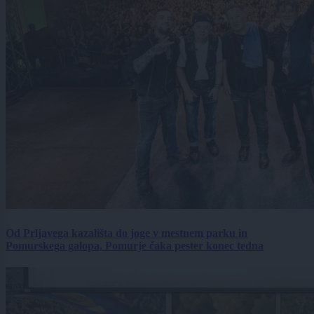
Od Prljavega kazališta do joge v mestnem parku in
Pomurskega galopa, Pomurje čaka pester konec tedna