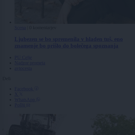
Scena
|
0 komentarjev
Ljubezen se bo spremenila v hladen tuš, eno
znamenje bo prišlo do bolečega spoznanja
PU Celje
Nadzor prometa
avtocesta
Deli
Facebook
X
WhatsApp
Pošlji