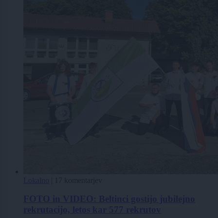
Lokalno
|
17 komentarjev
FOTO in VIDEO: Beltinci gostijo jubilejno
rekrutacijo, letos kar 577 rekrutov