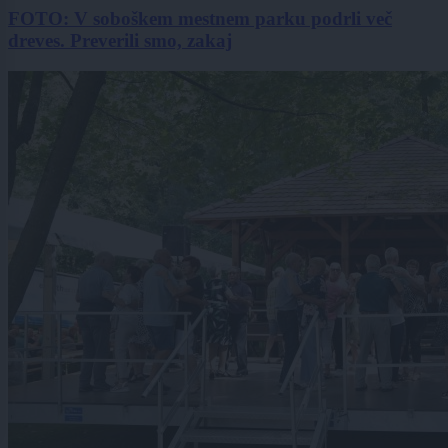
FOTO: V soboškem mestnem parku podrli več
dreves. Preverili smo, zakaj