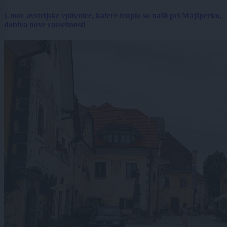
Umor avstrijske vplivnice, katere truplo so našli pri Majšperku,
dobiva nove razsežnosti