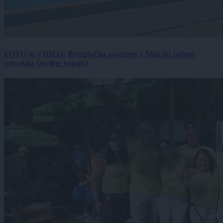
FOTO in VIDEO: Brezplačna osvežitev v Murski Soboti
privabila številne kopalce