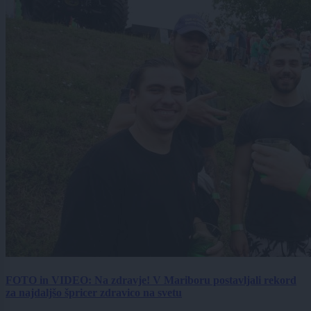
FOTO in VIDEO: Na zdravje! V Mariboru postavljali rekord
za najdaljšo špricer zdravico na svetu