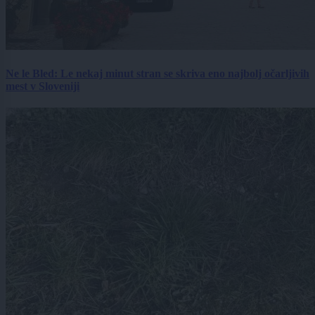
Ne le Bled: Le nekaj minut stran se skriva eno najbolj očarljivih
mest v Sloveniji