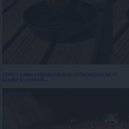
VIDEO: Lahko v Murski Soboti na vročini spečemo jajce?
Rezultat je presenetil ...