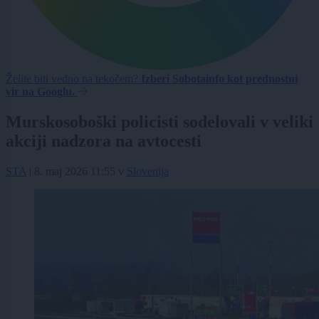
Želite biti vedno na tekočem?
Izberi Sobotainfo kot prednostni
vir na Googlu.
Murskosoboški policisti sodelovali v veliki
akciji nadzora na avtocesti
STA
|
8. maj 2026 11:55
v
Slovenija