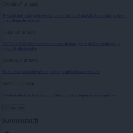
Globalno
7 ur nazaj
Hrvaški policisti pišejo visoke kazni: Toliko bi plačali, če vas dobijo brez
vozniškega dovoljenja
Lokalno
8 ur nazaj
FOTO in VIDEO: Lendava v znamenju konj, jubilejni Pomurski galop
privabil obiskovalce
Kronika
10 ur nazaj
Huda nesreča na Hrvaškem, trčila potniški in tovorni vlak
Scena
11 ur nazaj
Poseben obisk na Goričkem, v Platani gostili nogometne šampionke
Prikaži več
Komentarji