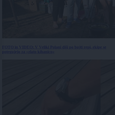
FOTO in VIDEO: V Veliki Polani diši po bujti repi, ekipe se
potegujejo za »zlato kihanico«