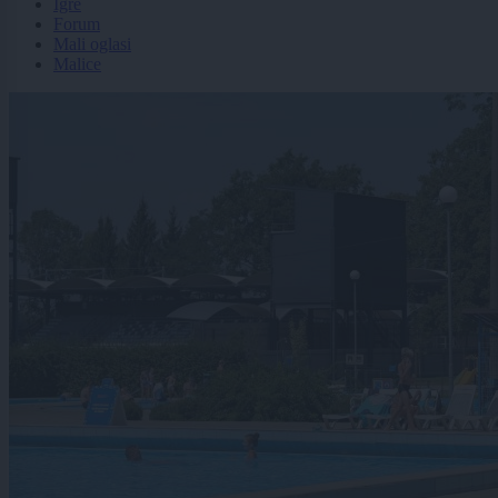
Igre
Forum
Mali oglasi
Malice