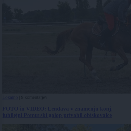
Lokalno
|
9 komentarjev
FOTO in VIDEO: Lendava v znamenju konj,
jubilejni Pomurski galop privabil obiskovalce