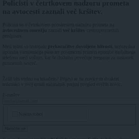
Policisti v četrtkovem nadzoru prometa
na avtocesti zaznali več kršitev.
Policisti so v četrtkovem poostrenem nadzoru prometa na
avtocestnem omrežju
zaznali
več kršitev
cestnoprometnih
predpisov.
Med njimi so izstopale
prekoračitve dovoljene hitrosti
, nepravilna
uporaba varnostnega pasu ter posamezni primeri uporabe mobilnega
telefona med vožnjo, kar še dodatno povečuje tveganje za nastanek
prometnih nesreč.
Želiš biti vedno na tekočem? Prijavi se na novice in dvakrat
tedensko v svoj email nabiralnik prejmi pregled svežih novic.
E-naslov
CAPTCHA
Nisem robot
Naročite se