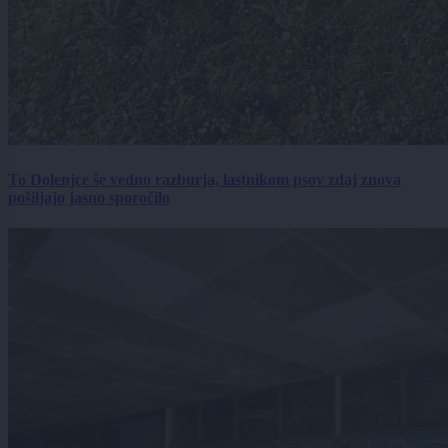
To Dolenjce še vedno razburja, lastnikom psov zdaj znova
pošiljajo jasno sporočilo