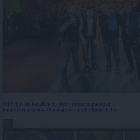
Od Prljavega kazališta do joge v mestnem parku in
Pomurskega galopa, Pomurje čaka pester konec tedna