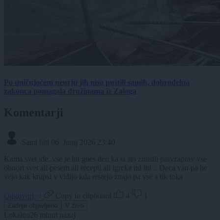
Po uničujočem neurju jih niso pustili samih, dobrodelna
zakonca pomagala družinama iz Zaloga
Komentarji
Sami hiti
06. Junij 2026 23:40
Kama svet ide..vse je hit gnes den ka si sto zmislii pravzaprav vse
obnori svet ali pesem ali recepti ali igrcka itd itd .. Deca van pa be
vejo kak krupsi v vidijo kda restejo znajo pa vse s tik toka
Odgovori
Copy to clipboard
4
1
Zadnje objavljeno
V živo
Lokalno
26 minut nazaj