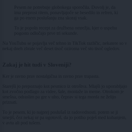
Pesem ne potrebuje globokega sporočila. Dovolj je, da
ima preprost ritem, ponavljajoče se besedilo in refren, ki
ga po enem poslušanju zna skoraj vsak.
To je popoln recept za družbena omrežja, kjer o uspehu
pogosto odločajo prve tri sekunde.
Na YouTubu se pojavlja več tehno in TikTok različic, nekatere so v
nekaj dneh zbrale več deset tisoč oziroma več sto tisoč ogledov.
Zakaj je hit tudi v Sloveniji?
Ker je ravno prav nostalgična in ravno prav trapasta.
Starejši jo prepoznajo kot pesmico iz otroštva. Mlajši jo uporabljajo
kot zvočno podlago za videe, šale, montaže in meme. Otrokom je
smešna, odraslim pa gre v uho, čeprav si tega morda ne želijo
priznati.
To je pesem, ki jo najprej poslušaš iz radovednosti, potem se ji
smejiš, čez nekaj ur pa ugotoviš, da jo potiho poješ med kuhanjem,
v avtu ali pod tušem.