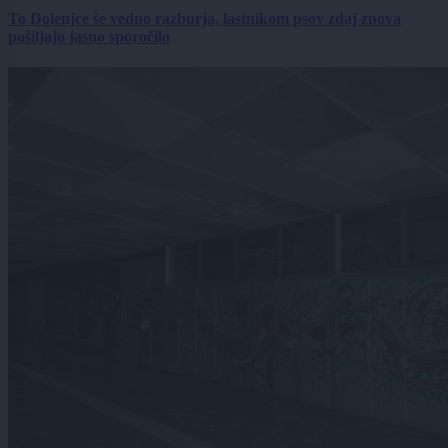
To Dolenjce še vedno razburja, lastnikom psov zdaj znova
pošiljajo jasno sporočilo