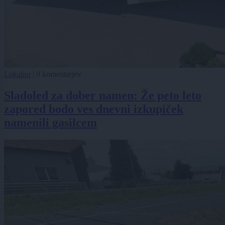
Lokalno
|
0 komentarjev
Sladoled za dober namen: Že peto leto
zapored bodo ves dnevni izkupiček
namenili gasilcem