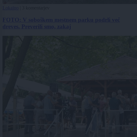
Lokalno
|
3 komentarjev
FOTO: V soboškem mestnem parku podrli več
dreves. Preverili smo, zakaj