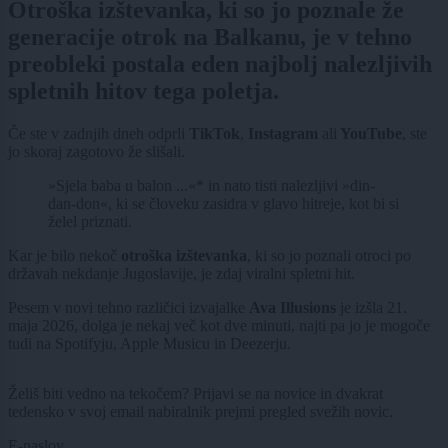
Otroška izštevanka, ki so jo poznale že
generacije otrok na Balkanu, je v tehno
preobleki postala eden najbolj nalezljivih
spletnih hitov tega poletja.
Če ste v zadnjih dneh odprli
TikTok
,
Instagram
ali
YouTube
, ste
jo skoraj zagotovo že slišali.
»Sjela baba u balon ...«* in nato tisti nalezljivi »din-
dan-don«, ki se človeku zasidra v glavo hitreje, kot bi si
želel priznati.
Kar je bilo nekoč
otroška izštevanka
, ki so jo poznali otroci po
državah nekdanje Jugoslavije, je zdaj viralni spletni hit.
Pesem v novi tehno različici izvajalke
Ava Illusions
je izšla 21.
maja 2026, dolga je nekaj več kot dve minuti, najti pa jo je mogoče
tudi na Spotifyju, Apple Musicu in Deezerju.
Želiš biti vedno na tekočem? Prijavi se na novice in dvakrat
tedensko v svoj email nabiralnik prejmi pregled svežih novic.
E-naslov