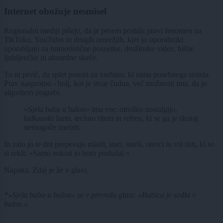
Internet obožuje nesmisel
Regionalni mediji pišejo, da je pesem postala pravi fenomen na
TikToku, YouTubu in drugih omrežjih, kjer jo uporabniki
uporabljajo za humoristične posnetke, družinske videe, hišne
ljubljenčke in absurdne skeče.
To ni prvič, da splet ponori za vsebino, ki nima posebnega smisla.
Prav nasprotno - bolj, kot je stvar čudna, več možnosti ima, da jo
algoritem pograbi.
»Sjela baba u balon« ima vse: otroško nostalgijo,
balkanski šarm, techno ritem in refren, ki se ga je skoraj
nemogoče znebiti.
In zato jo te dni prepevajo mladi, stari, starši, otroci in vsi tisti, ki so
si rekli: »Samo enkrat jo bom poslušal.«
Napaka. Zdaj je že v glavi.
*»Sjela baba u balon« se v prevodu glasi: »Babica je sedla v
balon.«