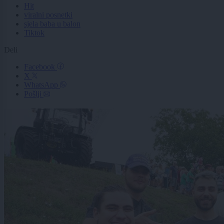
Hit
viralni posnetki
sjela baba u balon
Tiktok
Deli
Facebook
X
WhatsApp
Pošlji