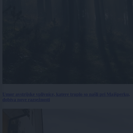
Umor avstrijske vplivnice, katere truplo so našli pri Majšperku,
dobiva nove razsežnosti