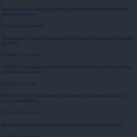
Sladoled za dober namen: Že peto leto zapored bodo ves dnevni izkupiček
namenili gasilcem
Scena
46 minut nazaj
Kokoši, smuči, srebrniki in celo krave: Kaj Slovenci letos množično kupujejo
na Bolhi?
Globalno
2 uri nazaj
VIDEO: Dvonadstropni avtobus obstal na rampi trajekta, potniki ga skušali
premakniti z zibanjem
Scena
3 ure nazaj
FOTO in VIDEO: Veliki finale v Veliki Polani, festival sklenili Flirrt in
D'Kwaschen Retashy
Slovenija
4 ure nazaj
Kratka osvežitev je mimo: Vročina se vrača, dežja še nekaj časa ne bo
Kronika
4 ure nazaj