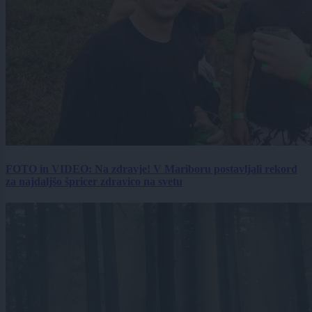
FOTO in VIDEO: Na zdravje! V Mariboru postavljali rekord
za najdaljšo špricer zdravico na svetu