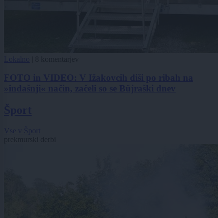
Lokalno
|
8 komentarjev
FOTO in VIDEO: V Ižakovcih diši po ribah na
»indašnji« način, začeli so se Büjraški dnev
Šport
Vse v Šport
prekmurski derbi