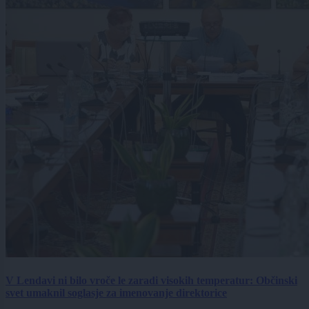
V Lendavi ni bilo vroče le zaradi visokih temperatur: Občinski
svet umaknil soglasje za imenovanje direktorice