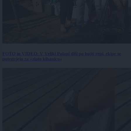
FOTO in VIDEO: V Veliki Polani diši po bujti repi, ekipe se
potegujejo za »zlato kihanico«