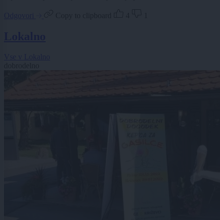
Odgovori
Copy to clipboard
4
1
Lokalno
Vse v Lokalno
dobrodelno