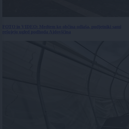
FOTO in VIDEO: Medtem ko občina odlaša, podjetniki sami
rešujejo ugled podhoda Ajdovščina