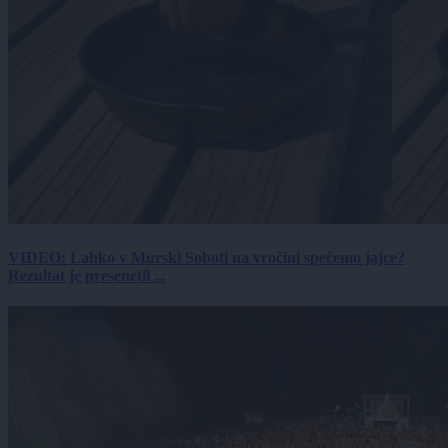
VIDEO: Lahko v Murski Soboti na vročini spečemo jajce?
Rezultat je presenetil ...