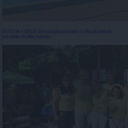
FOTO in VIDEO: Brezplačna osvežitev v Murski Soboti
privabila številne kopalce