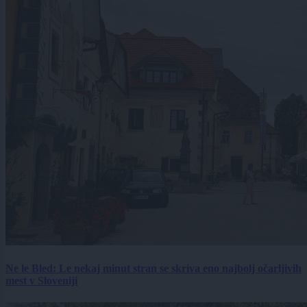
Ne le Bled: Le nekaj minut stran se skriva eno najbolj očarljivih
mest v Sloveniji