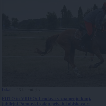
Lokalno
|
13 komentarjev
FOTO in VIDEO: Lendava v znamenju konj,
jubilejni Pomurski galop privabil obiskovalce