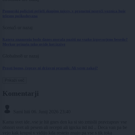
Pomurski policisti prijeli skupino tujcev, v prometni nesreči voznica huje
telesno poškodovana
Scena
5 ur nazaj
Katera znamenja bodo danes morala paziti na vsako izgovorjeno besedo?
Merkur prinaša tako uvide kot izzive
Globalno
8 ur nazaj
Prosti bomo, čeprav ni državni praznik: Ali veste zakaj?
Prikaži več
Komentarji
Sami hiti
06. Junij 2026 23:40
Kama svet ide..vse je hit gnes den ka si sto zmislii pravzaprav vse
obnori svet ali pesem ali recepti ali igrcka itd itd .. Deca van pa be
vejo kak krupsi v vidijo kda restejo znajo pa vse s tik toka