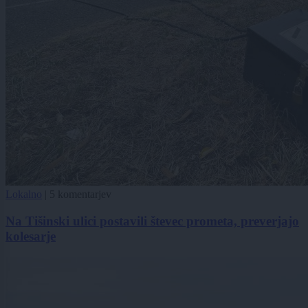
Lokalno
|
5 komentarjev
Na Tišinski ulici postavili števec prometa, preverjajo
kolesarje