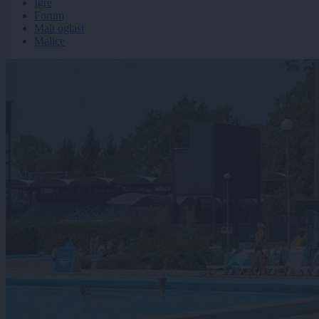
Igre
Forum
Mali oglasi
Malice