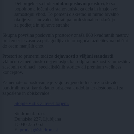
Del projekta so tudi
sodobni poslovni prostori
, ki so
popolnoma ločeni od stanovanjskega dela in imajo svoj
samostojni vhod. To pomeni diskretno in mirno bivalno
okolje za stanovalce, hkrati pa profesionalno izkušnjo
za podjetja in njihove stranke.
Skupna površina poslovnih prostorov znaša 860 kvadratnih metrov,
pri čemer je zasnova prilagodljiva in omogoča razdelitev na od štiri
do osem manjših enot.
Prostori so primerni tudi za
dejavnosti z višjimi standardi
,
vključno z medicinsko dejavnostjo, kar odpira možnost za umestitev
zasebnih ordinacij, specialističnih storitev ali premium wellness
konceptov.
Za nemoteno poslovanje je zagotovljeno tudi ustrezno število
parkirnih mest, kar dodatno prispeva k udobju ter dostopnosti za
zaposlene in obiskovalce.
Stopite v stik z investitorjem.
Sindrom d. o. o.
Dunajska 227, Ljubljana
T: 040 235 053
E:
prodaja@sindrom.si