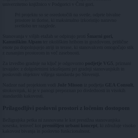
univerzitetno knjižnico v Podgorici v Črni gori.
Pri projektu so se osredotočili na svetle, odprte bivalne
prostore in tlorise, ki maksimalno izkoristijo naravno
svetlobo ter razglede.
Stanovanja v višjih etažah se odpirajo proti
Šmarni gori,
Kamniškim Alpam
ter okoliškim hribom in gozdovom, pritlične
enote pa dopolnjujejo atriji in terase, ki stanovalcem omogočajo stik
z zunanjim prostorom in več zasebnosti.
Za izvedbo gradnje na ključ je odgovorno
podjetje VG5
, priznani
izvajalec z dolgoletnimi izkušnjami pri gradnji stanovanjskih in
poslovnih objektov višjega standarda po Sloveniji.
Nadzor nad projektom vodi
Jože Misson
iz podjetja
GEA Consult
,
strokovnjak, ki je v panogi prepoznan po doslednosti in visokih
standardih kakovosti.
Prilagodljivi poslovni prostori z ločenim dostopom
Bežigrajska petka ni zasnovana le kot prestižna stanovanjska
soseska, temveč kot
premišljen urbani koncept
, ki združuje visoko
kakovost bivanja in poslovno funkcionalnost.