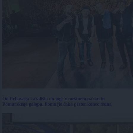
Od Prljavega kazališta do joge v mestnem parku in
Pomurskega galopa, Pomurje čaka pester konec tedna