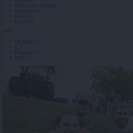
Stanovanja v Ljubljani
sindrom d.o.o.
Bežigrad
Investicija
Deli
Facebook
X
WhatsApp
Pošlji