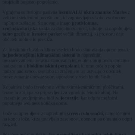
projektih pogosto pogrešamo.
Vgrajena so trislojna pasivna
lesena/ALU okna znamke Marles
z
velikimi steklenimi površinami, ki zagotavljajo visoko zvočno ter
toplotno izolacijo. Stanovanja imajo
protivlomna,
zvočnoizolacijska vrata
za dodatno varnost, udobje pa dopolnjujeta
talno gretje
in
hrastov parket
večjih dimenzij, ki prostoru daje
občutek topline in prestiža.
Za brezhibno bivalno klimo vse leto bodo stanovanja opremljena z
najsodobnejšimi klimatskimi sistemi
in naprednim
prezračevanjem. Terasna stanovanja ter enote z atriji bodo dodatno
nadgrajeni z
bioklimatskimi pergolami
, ki omogočajo popoln
nadzor nad senco, svetlobo in zračenjem ter ustvarjajo občutek
prave zunanje dnevne sobe, uporabne v vseh letnih časih.
Kopalnice bodo izvedene z vrhunskimi keramičnimi ploščicami,
terase in atriji pa so pripravljeni za vgradnjo letnih kuhinj. Na
terasah je predpriprava tudi za
jacuzzije
, kar odpira možnost
popolnega wellness kotička doma.
Lože so opremljene z naprednimi
screen rolo senčili
, nameščenimi
na koncu lože, ki zagotavljajo zasebnost, obenem pa ohranjajo odprt
razgled.
Poseben pečat projektu daje
premišljena krajinska arhitektura
.