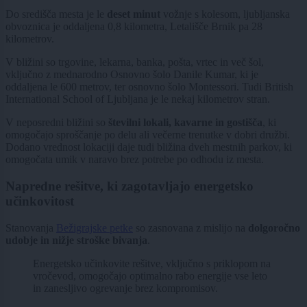
Do središča mesta je le
deset minut
vožnje s kolesom, ljubljanska
obvoznica je oddaljena 0,8 kilometra, Letališče Brnik pa 28
kilometrov.
V bližini so trgovine, lekarna, banka, pošta, vrtec in več šol,
vključno z mednarodno Osnovno šolo Danile Kumar, ki je
oddaljena le 600 metrov, ter osnovno šolo Montessori. Tudi British
International School of Ljubljana je le nekaj kilometrov stran.
V neposredni bližini so
številni lokali, kavarne in gostišča
, ki
omogočajo sproščanje po delu ali večerne trenutke v dobri družbi.
Dodano vrednost lokaciji daje tudi bližina dveh mestnih parkov, ki
omogočata umik v naravo brez potrebe po odhodu iz mesta.
Napredne rešitve, ki zagotavljajo energetsko
učinkovitost
Stanovanja
Bežigrajske petke
so zasnovana z mislijo na
dolgoročno
udobje in nižje stroške bivanja
.
Energetsko učinkovite rešitve, vključno s priklopom na
vročevod, omogočajo optimalno rabo energije vse leto
in zanesljivo ogrevanje brez kompromisov.