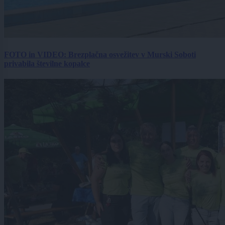
FOTO in VIDEO: Brezplačna osvežitev v Murski Soboti
privabila številne kopalce