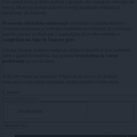
Ena izmed teras je delno pokrita s pergolo, kar omogoča uživanje na
soncu, hkrati pa ponuja prijetno zavetje in popoln ambient za
sproščanje ali druženje.
Prostorno štirisobno stanovanje
navdušuje z odprtim dnevno-
bivalnim prostorom in velikimi steklenimi površinami, ki ustvarjajo
popoln prostor za druženje z najdražjimi ali za tihe trenutke
z
razgledom na Alpe in Šmarno goro
.
Udobje bivanja dodatno nadgradi možnost lastništva treh parkirnih
mest v garaži kompleksa, kar pomeni
brezskrbno in varno
parkiranje
za vso družino.
Želiš biti vedno na tekočem? Prijavi se na novice in dvakrat
tedensko v svoj email nabiralnik prejmi pregled svežih novic.
E-naslov
CAPTCHA
Nisem robot
Naročite se