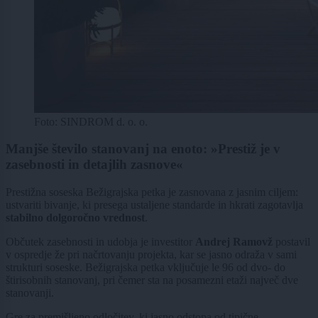
Foto: SINDROM d. o. o.
Manjše število stanovanj na enoto: »Prestiž je v
zasebnosti in detajlih zasnove«
Prestižna soseska Bežigrajska petka je zasnovana z jasnim ciljem:
ustvariti bivanje, ki presega ustaljene standarde in hkrati zagotavlja
stabilno dolgoročno vrednost
.
Občutek zasebnosti in udobja je investitor
Andrej Ramovž
postavil
v ospredje že pri načrtovanju projekta, kar se jasno odraža v sami
strukturi soseske. Bežigrajska petka vključuje le 96 od dvo- do
štirisobnih stanovanj, pri čemer sta na posamezni etaži največ dve
stanovanji.
Gre za premišljeno odločitev, ki jasno odstopa od tipične