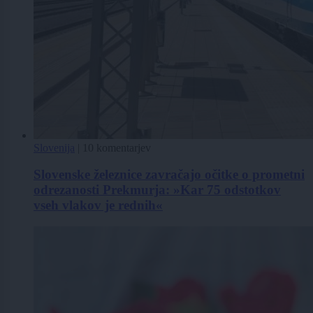
Slovenija
|
10 komentarjev
Slovenske železnice zavračajo očitke o prometni
odrezanosti Prekmurja: »Kar 75 odstotkov
vseh vlakov je rednih«