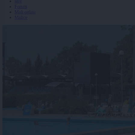
Igre
Forum
Mali oglasi
Malice