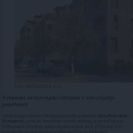
Foto: SINDROM d. o. o.
Vrhunski strokovnjaki združeni v ustvarjanju
popolnosti
Arhitekturno zasnovo Bežigrajske petke podpisuje
biro Počivašek–
Petranovič
, znan po dovršenih urbanih rešitvah in premišljenem
oblikovanju sodobnih stanovanjskih sosesk, ki je prejel tudi prvo
nagrado na javnem mednarodnem natečaju za Centralno