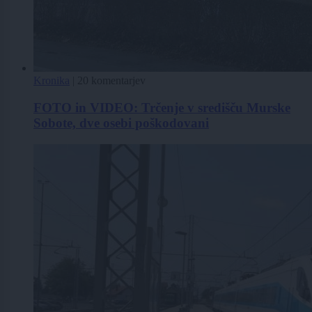
Kronika
|
20 komentarjev
FOTO in VIDEO: Trčenje v središču Murske
Sobote, dve osebi poškodovani