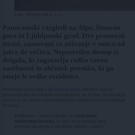
Foto: SINDROM d. o. o.
Panoramski razgledi na Alpe, Šmarno
goro in Ljubljanski grad. Dve prostorni
terasi, zasnovani za uživanje v soncu od
jutra do večera. Neposreden dostop iz
dvigala, ki zagotavlja redko raven
zasebnosti in občutek prestiža, ki ga
imajo le redke rezidence.
Penthouse stanovanja v
Bežigrajski petki
, prestižni soseski
zasebnega tipa na vrhunski mikrolokaciji, so za tiste, ki razumejo:
prostor je ena izmed najpomembnejših komponent kakovostnega
življenja.
Penthouse v vsakem detajlu lovi
popolnost
modernega bivanja
, ki stavi na ravnotežje med
mestnim bivanjem in hkratnim stikom z naravo.