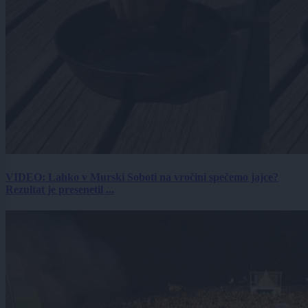
VIDEO: Lahko v Murski Soboti na vročini spečemo jajce?
Rezultat je presenetil ...