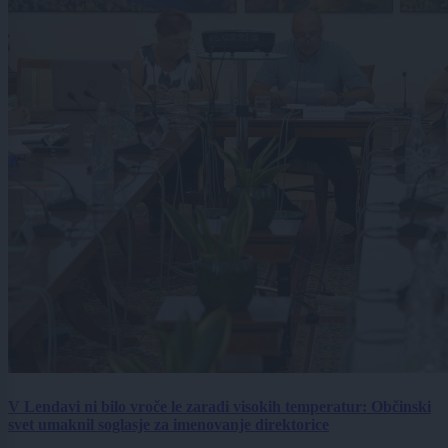
V Lendavi ni bilo vroče le zaradi visokih temperatur: Občinski
svet umaknil soglasje za imenovanje direktorice