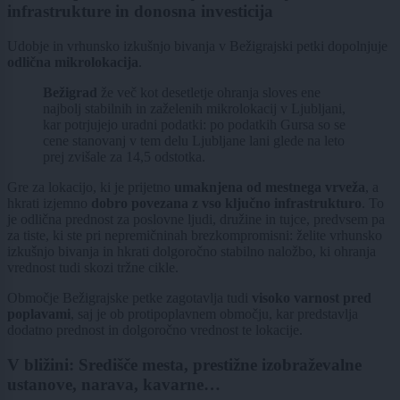
infrastrukture in donosna investicija
Udobje in vrhunsko izkušnjo bivanja v Bežigrajski petki dopolnjuje
odlična mikrolokacija
.
Bežigrad
že več kot desetletje ohranja sloves ene
najbolj stabilnih in zaželenih mikrolokacij v Ljubljani,
kar potrjujejo uradni podatki: po podatkih Gursa so se
cene stanovanj v tem delu Ljubljane lani glede na leto
prej zvišale za 14,5 odstotka.
Gre za lokacijo, ki je prijetno
umaknjena od mestnega vrveža
, a
hkrati izjemno
dobro povezana z vso ključno infrastrukturo
. To
je odlična prednost za poslovne ljudi, družine in tujce, predvsem pa
za tiste, ki ste pri nepremičninah brezkompromisni: želite vrhunsko
izkušnjo bivanja in hkrati dolgoročno stabilno naložbo, ki ohranja
vrednost tudi skozi tržne cikle.
Območje Bežigrajske petke zagotavlja tudi
visoko varnost pred
poplavami
, saj je ob protipoplavnem območju, kar predstavlja
dodatno prednost in dolgoročno vrednost te lokacije.
V bližini: Središče mesta, prestižne izobraževalne
ustanove, narava, kavarne…