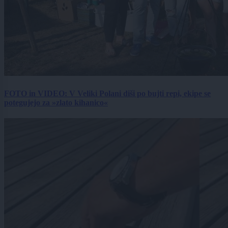
FOTO in VIDEO: V Veliki Polani diši po bujti repi, ekipe se
potegujejo za »zlato kihanico«