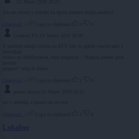
.
23. Marec 2026 20:25
Sđs ma server v ameriki ka.njemi partneri delajo analize?
Odgovori
Copy to clipboard
0
0
Lendvai XY
23. Marec 2026 20:38
V jutrišnji oddaji Globus na RTV Slo. si oglejte vmešavanje v
skorajšnje
volitve na Madžarskem. Stari pregovor - "Najprej pometi pred
lastnim
pragom" velja še danes.
Odgovori
Copy to clipboard
2
0
janosz jansza
24. Marec 2026 05:21
nej v ameriki, v izraeli ma servere
Odgovori
Copy to clipboard
1
0
Lokalno