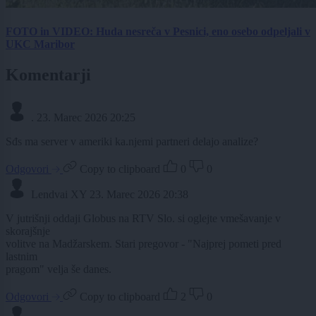
FOTO in VIDEO: Huda nesreča v Pesnici, eno osebo odpeljali v
UKC Maribor
Komentarji
.
23. Marec 2026 20:25
Sđs ma server v ameriki ka.njemi partneri delajo analize?
Odgovori
Copy to clipboard
0
0
Lendvai XY
23. Marec 2026 20:38
V jutrišnji oddaji Globus na RTV Slo. si oglejte vmešavanje v
skorajšnje
volitve na Madžarskem. Stari pregovor - "Najprej pometi pred
lastnim
pragom" velja še danes.
Odgovori
Copy to clipboard
2
0