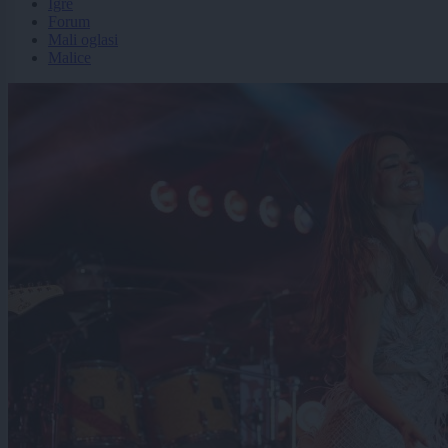
Igre
Forum
Mali oglasi
Malice