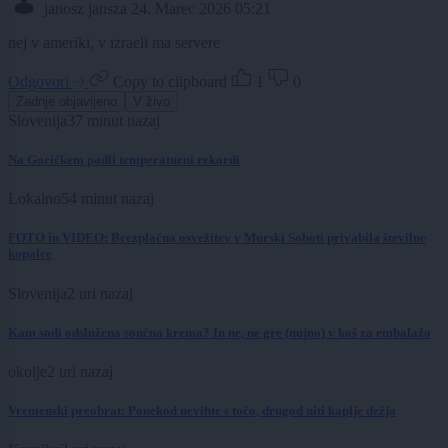
janosz jansza
24. Marec 2026 05:21
nej v ameriki, v izraeli ma servere
Odgovori
Copy to clipboard
1
0
Zadnje objavljeno
V živo
Slovenija
37 minut nazaj
Na Goričkem padli temperaturni rekordi
Lokalno
54 minut nazaj
FOTO in VIDEO: Brezplačna osvežitev v Murski Soboti privabila številne
kopalce
Slovenija
2 uri nazaj
Kam sodi odslužena sončna krema? In ne, ne gre (nujno) v koš za embalažo
okolje
2 uri nazaj
Vremenski preobrat: Ponekod nevihte s točo, drugod niti kaplje dežja