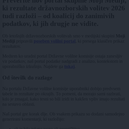
Preverite nov portal skupine Moji Mediji,
ki rezultate državnozborskih volitev 2026
tudi razloži – od koalicij do zanimivih
podatkov, ki jih drugje ne vidite.
Ob letošnjih državnozborskih volitvah smo v medijski skupini
Moji
Mediji
pripravili
poseben volilni portal
, ki presega klasičen prikaz
rezultatov.
Medtem ko uradni portal Državne volilne komisije ostaja zanesljiv
vir podatkov, naš portal podatke nadgradi z analizo, kontekstom in
uporabniško izkušnjo. Najdete ga
tukaj
.
Od številk do razlage
Na portalu Državne volilne komisije uporabniki dobijo predvsem
tabele in rezultate po okrajih. To pomeni, da morajo sami razbrati,
kdo je zmagal, kako tesni so bili izidi in kakšen vpliv imajo rezultati
na sestavo oblasti.
Naš portal gre korak dlje. Ob vsakem prikazu so dodani samodejno
generirani komentarji, ki razložijo:
ali je bila tekma tesna ali prepričljiva,