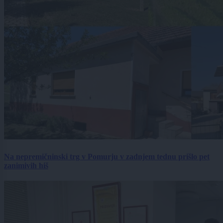
Na nepremičninski trg v Pomurju v zadnjem tednu prišlo pet
zanimivih hiš