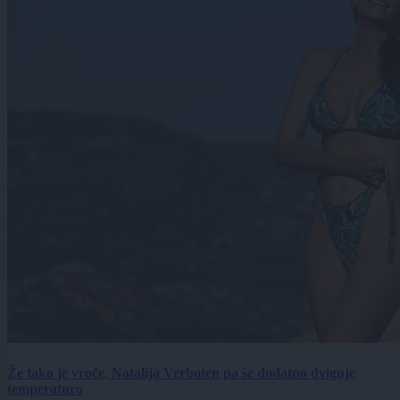
Že tako je vroče, Natalija Verboten pa še dodatno dviguje
temperaturo