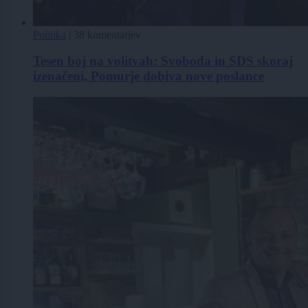
Politika
|
38 komentarjev
Tesen boj na volitvah: Svoboda in SDS skoraj
izenačeni, Pomurje dobiva nove poslance