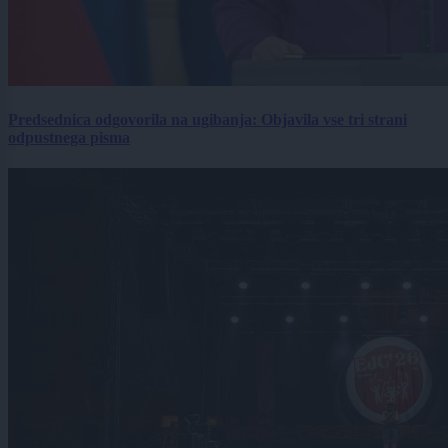
Predsednica odgovorila na ugibanja: Objavila vse tri strani
odpustnega pisma