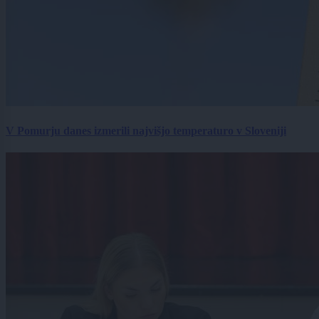
V Pomurju danes izmerili najvišjo temperaturo v Sloveniji