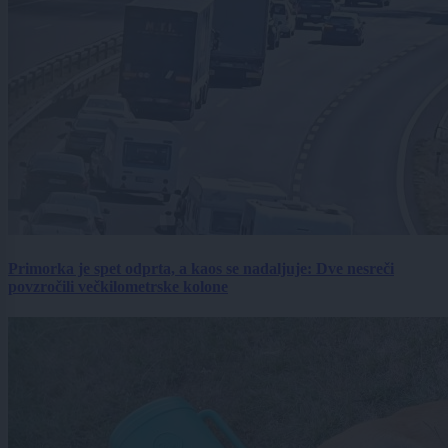
Primorka je spet odprta, a kaos se nadaljuje: Dve nesreči
povzročili večkilometrske kolone