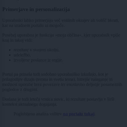
Primerjave in personalizacija
Uporabniki lahko primerjajo več volilnih okrajev ali volišč hkrati,
kar na uradnem portalu ni mogoče.
Posebej uporabna je funkcija »moja občina«, kjer uporabnik vpiše
kraj in takoj vidi:
rezultate v svojem okolju,
udeležbo,
izvoljene poslance iz regije.
Portal pa prinaša tudi sodobno uporabniško izkušnjo, kot je
prilagodljiv dizajn (temna in svetla tema), hitrejše nalaganje in
možnost uporabe brez povezave ter enostavno deljenje posameznih
pogledov z drugimi.
Dodana je tudi leteča vrstica novic, ki rezultate postavlja v širši
kontekst aktualnega dogajanja.
Poglobljena analiza volitev
na portalu
tukaj
.