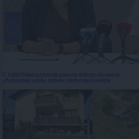
V Veliki Polani predstavili program državne slovesnosti,
»Prekmurski svétek« prinaša celodnevno dogajanje