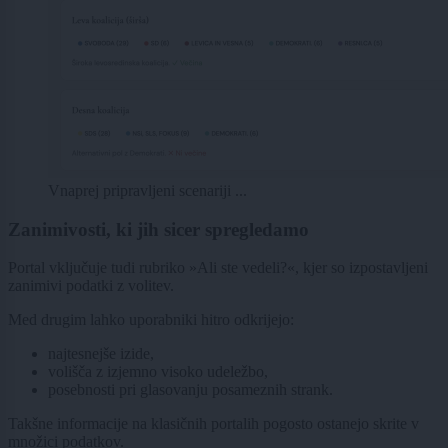
Vnaprej pripravljeni scenariji ...
Zanimivosti, ki jih sicer spregledamo
Portal vključuje tudi rubriko »Ali ste vedeli?«, kjer so izpostavljeni
zanimivi podatki z volitev.
Med drugim lahko uporabniki hitro odkrijejo:
najtesnejše izide,
volišča z izjemno visoko udeležbo,
posebnosti pri glasovanju posameznih strank.
Takšne informacije na klasičnih portalih pogosto ostanejo skrite v
množici podatkov.