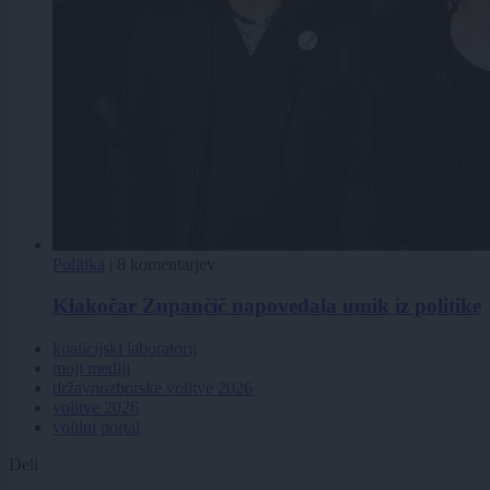
Politika
|
8 komentarjev
Klakočar Zupančič napovedala umik iz politike
koalicijski laboratorij
moji mediji
državnozborske volitve 2026
volitve 2026
volilni portal
Deli