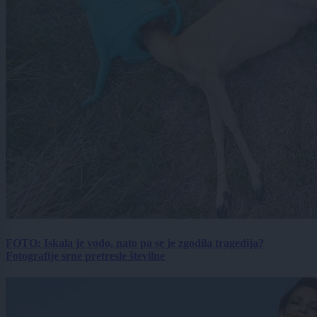
FOTO: Iskala je vodo, nato pa se je zgodila tragedija?
Fotografije srne pretresle številne