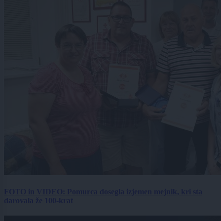
FOTO in VIDEO: Pomurca dosegla izjemen mejnik, kri sta
darovala že 100-krat