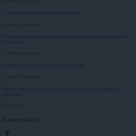
Kronika
2 uri nazaj
V trčenju poškodovani dve osebi poškodovani
Lokalno
3 ure nazaj
V nekaterih pomurskih občinah prepovedali pranje avtomobilov. Kaj pa
avtopralnice?
Kronika
3 ure nazaj
V Murski Soboti gasilci odprli vrata stanovanja
Lokalno
3 ure nazaj
VIDEO: Lahko v Murski Soboti na vročini spečemo jajce? Rezultat je
presenetil ...
Prikaži več
Komentarji