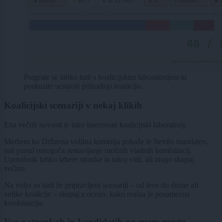
Poigrate se lahko tudi s koalicijskim laboratorijem in
poskusite sestaviti prihodnjo koalicijo.
Koalicijski scenariji v nekaj klikih
Ena večjih novosti je tako imenovan koalicijski laboratorij.
Medtem ko Državna volilna komisija pokaže le število mandatov,
naš portal omogoča sestavljanje možnih vladnih kombinacij.
Uporabnik lahko izbere stranke in takoj vidi, ali imajo skupaj
večino.
Na voljo so tudi že pripravljeni scenariji – od leve do desne ali
velike koalicije – skupaj z oceno, kako realna je posamezna
kombinacija.
Vse o strankah in kandidatih na enem mestu