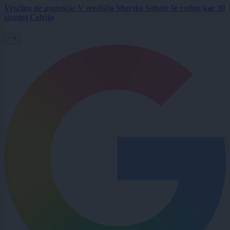
Vročina ne popušča: V središču Murske Sobote še vedno kar 30
stopinj Celzija