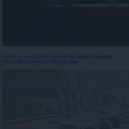
Tole ne bo za oči otrok: Nocoj bo Ptuj gostil provokativni
Queernight, najmlajši vabljeni drugam