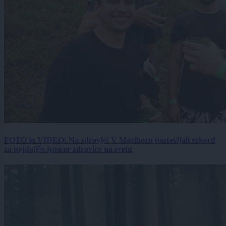
FOTO in VIDEO: Na zdravje! V Mariboru postavljali rekord
za najdaljšo špricer zdravico na svetu