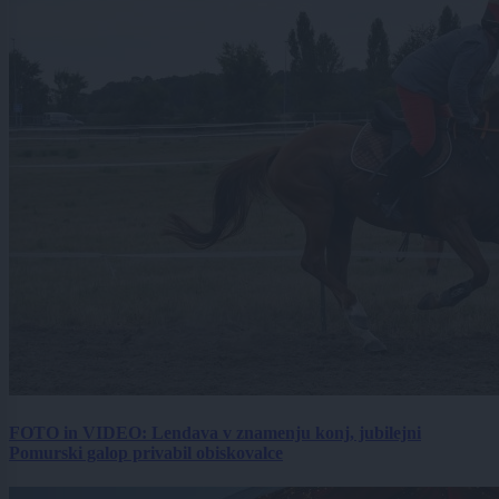
FOTO in VIDEO: Lendava v znamenju konj, jubilejni
Pomurski galop privabil obiskovalce