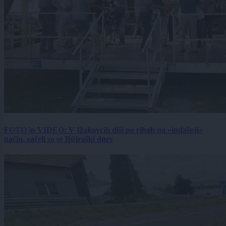
FOTO in VIDEO: V Ižakovcih diši po ribah na »indašnji«
način, začeli so se Büjraški dnev