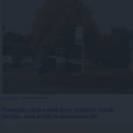
Lokalno
|
0 komentarjev
Pomurska občina pred novo ureditvijo javnih
površin, znan je rok za dokončanje del