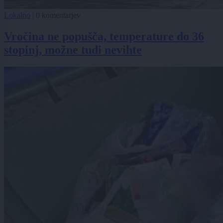
Lokalno
|
0 komentarjev
Vročina ne popušča, temperature do 36
stopinj, možne tudi nevihte