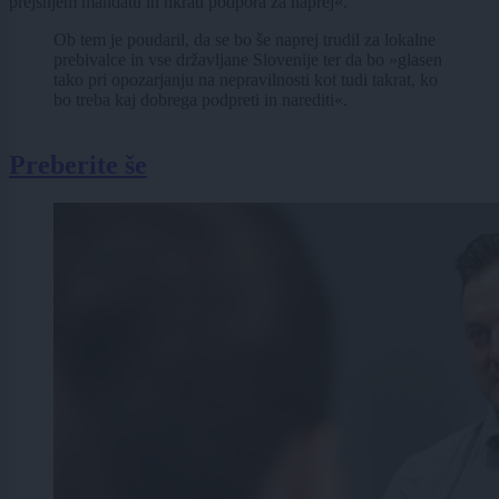
prejšnjem mandatu in hkrati podpora za naprej«.
Ob tem je poudaril, da se bo še naprej trudil za lokalne
prebivalce in vse državljane Slovenije ter da bo »glasen
tako pri opozarjanju na nepravilnosti kot tudi takrat, ko
bo treba kaj dobrega podpreti in narediti«.
Preberite še