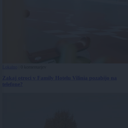
Lokalno
|
0 komentarjev
Zakaj otroci v Family Hotelu Vilinia pozabijo na
telefone?