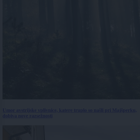
Umor avstrijske vplivnice, katere truplo so našli pri Majšperku,
dobiva nove razsežnosti