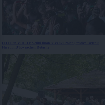
FOTO in VIDEO: Veliki finale v Veliki Polani, festival sklenili
Flirrt in D'Kwaschen Retashy