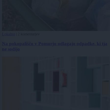
Lokalno
|
2 komentarjev
Na pokopališču v Pomurju odlagajo odpadke, ki tja
ne sodijo