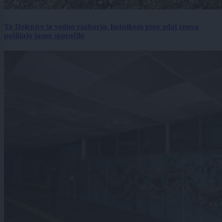
To Dolenjce še vedno razburja, lastnikom psov zdaj znova
pošiljajo jasno sporočilo