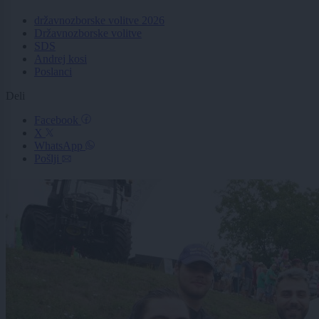
državnozborske volitve 2026
Državnozborske volitve
SDS
Andrej kosi
Poslanci
Deli
Facebook
X
WhatsApp
Pošlji