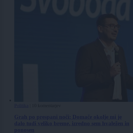
Politika
|
10 komentarjev
Grah po prespani noči: Domače okolje mi je
dalo tudi veliko breme, izredno sem hvaležen in
ponosen