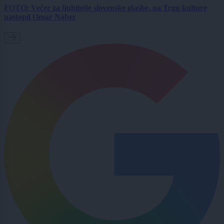
FOTO: Večer za ljubitelje slovenske glasbe, na Trgu kulture
nastopil Omar Naber