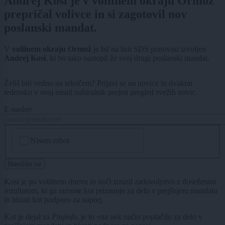
Andrej Kosi je v volilnem okraju Ormož
prepričal volivce in si zagotovil nov
poslanski mandat.
V
volilnem okraju Ormož
je bil na listi SDS ponovno izvoljen
Andrej Kosi
, ki bo tako nastopil že svoj drugi poslanski mandat.
Želiš biti vedno na tekočem? Prijavi se na novice in dvakrat
tedensko v svoj email nabiralnik prejmi pregled svežih novic.
E-naslov
CAPTCHA
Nisem robot
Naročite se
Kosi je po volilnem dnevu in noči izrazil zadovoljstvo z doseženim
rezultatom, ki ga razume kot priznanje za delo v prejšnjem mandatu
in hkrati kot podporo za naprej.
Kot je dejal za
Ptujinfo
, je to »na nek način poplačilo za delo v