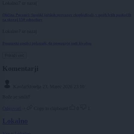
Lokalno
7 ur nazaj
Občina Puconci: Stroški šolskih prevozov eksplodirali, v petih letih poskočili
za skoraj 150 odstotkov
Lokalno
7 ur nazaj
Pomurski gasilci pokazali, da pomagajo tudi živalim
Prikaži več
Komentarji
KavčarSfotelja
23. Marec 2026 23:10
Bože se smili‼️
Odgovori
Copy to clipboard
0
1
Lokalno
Vse v Lokalno