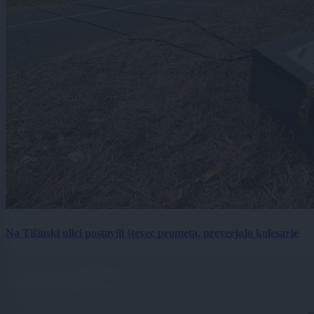
Na Tišinski ulici postavili števec prometa, preverjajo kolesarje