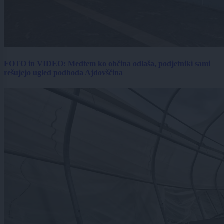
FOTO in VIDEO: Medtem ko občina odlaša, podjetniki sami
rešujejo ugled podhoda Ajdovščina