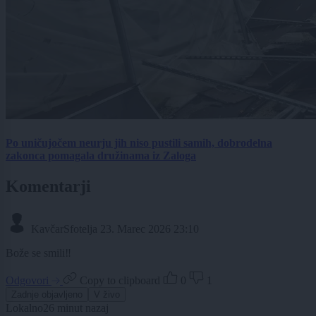
Po uničujočem neurju jih niso pustili samih, dobrodelna
zakonca pomagala družinama iz Zaloga
Komentarji
KavčarSfotelja
23. Marec 2026 23:10
Bože se smili‼️
Odgovori
Copy to clipboard
0
1
Zadnje objavljeno
V živo
Lokalno
26 minut nazaj