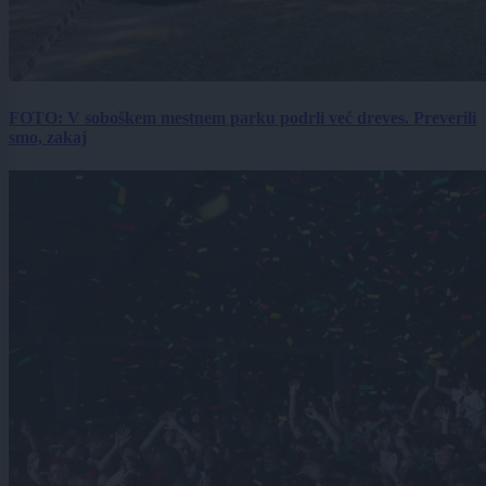
FOTO: V soboškem mestnem parku podrli več dreves. Preverili
smo, zakaj