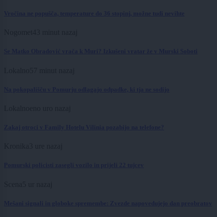
Vročina ne popušča, temperature do 36 stopinj, možne tudi nevihte
Nogomet
43 minut nazaj
Se Matko Obradović vrača k Muri? Izkušeni vratar že v Murski Soboti
Lokalno
57 minut nazaj
Na pokopališču v Pomurju odlagajo odpadke, ki tja ne sodijo
Lokalno
eno uro nazaj
Zakaj otroci v Family Hotelu Vilinia pozabijo na telefone?
Kronika
3 ure nazaj
Pomurski policisti zasegli vozilo in prijeli 22 tujcev
Scena
5 ur nazaj
Mešani signali in globoke spremembe: Zvezde napovedujejo dan preobratov