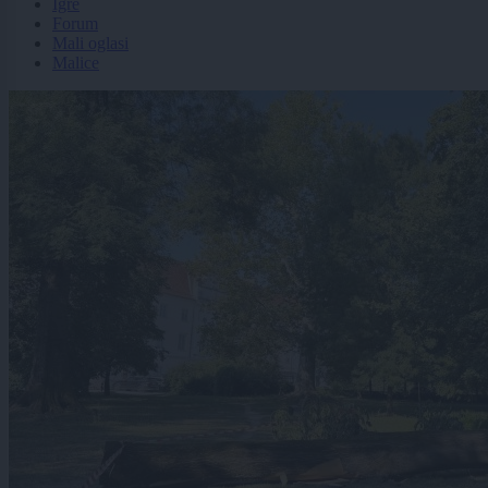
Igre
Forum
Mali oglasi
Malice