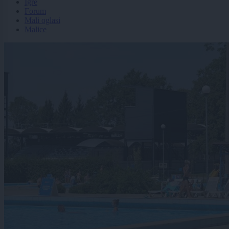
Igre
Forum
Mali oglasi
Malice