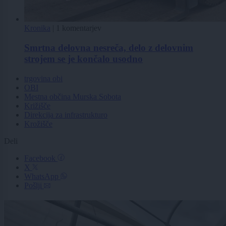
Kronika
|
1 komentarjev
Smrtna delovna nesreča, delo z delovnim
strojem se je končalo usodno
trgovina obi
OBI
Mestna občina Murska Sobota
Križišče
Direkcija za infrastrukturo
Krožišče
Deli
Facebook
X
WhatsApp
Pošlji