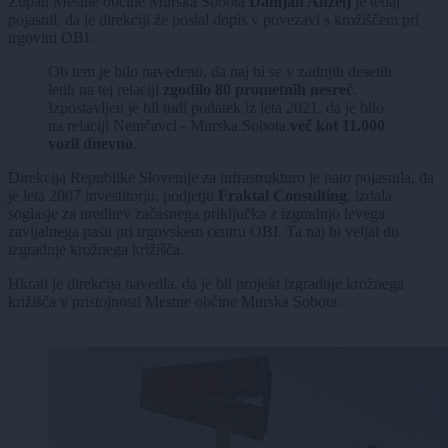
Župan Mestne občine Murska Sobota
Damjan Anželj
je tedaj
pojasnil, da je direkciji že poslal dopis v povezavi s krožiščem pri
trgovini OBI.
Ob tem je bilo navedeno, da naj bi se v zadnjih desetih
letih na tej relaciji
zgodilo 80 prometnih nesreč
.
Izpostavljen je bil tudi podatek iz leta 2021, da je bilo
na relaciji Nemčavci - Murska Sobota
več kot 11.000
vozil dnevno
.
Direkcija Republike Slovenije za infrastrukturo je nato pojasnila, da
je leta 2007 investitorju, podjetju
Fraktal Consulting
, izdala
soglasje za ureditev začasnega priključka z izgradnjo levega
zavijalnega pasu pri trgovskem centru OBI. Ta naj bi veljal do
izgradnje krožnega križišča.
Hkrati je direkcija navedla, da je bil projekt izgradnje krožnega
križišča v pristojnosti Mestne občine Murska Sobota.