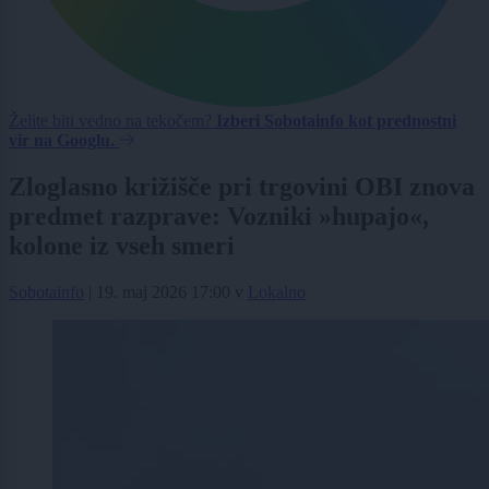
Želite biti vedno na tekočem?
Izberi Sobotainfo kot prednostni
vir na Googlu.
Zloglasno križišče pri trgovini OBI znova
predmet razprave: Vozniki »hupajo«,
kolone iz vseh smeri
Sobotainfo
|
19. maj 2026 17:00
v
Lokalno