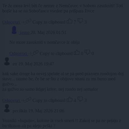
Te že mora levi biti če nemre z Nemčavec v Soboto zasukniti! Toti
bojše ka se na Sobočanca vsedne pa prišpara živce
Odgovori
Copy to clipboard
7
3
jasno
20. Maj 2026 01:51
Ne more zasukniti v nemčavce iz obija
Odgovori
Copy to clipboard
0
0
en
19. Maj 2026 19:47
kak sake druge ka nevej spelate al se pa pred praznen rondojon doj
stave... razmo be, če be se što z obijove strani za ms buno med
gužvo...
za gužvo so samo lidgej krive, nej rondo nej semafor
Odgovori
Copy to clipboard
4
3
pecilkin
19. Maj 2026 21:06
Vozniki »hupajo«, kolone iz vseh smeri !! Zakoj se pa ne pejajo z
bicilkinon ali pa idejo peški ?