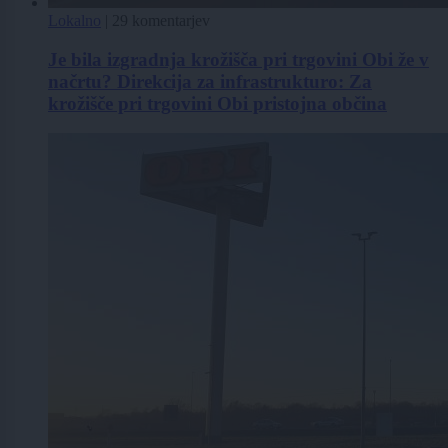
Lokalno
|
29 komentarjev
Je bila izgradnja krožišča pri trgovini Obi že v
načrtu? Direkcija za infrastrukturo: Za
krožišče pri trgovini Obi pristojna občina