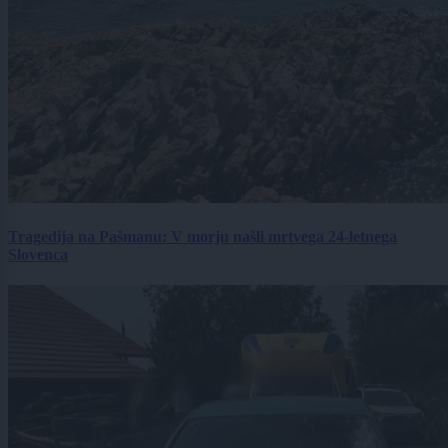
Tragedija na Pašmanu: V morju našli mrtvega 24-letnega
Slovenca