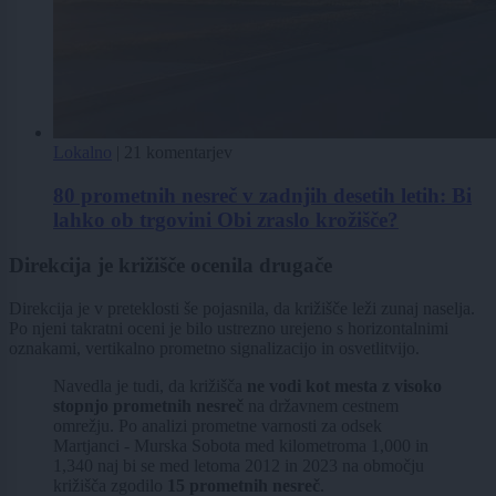
Lokalno
|
21 komentarjev
80 prometnih nesreč v zadnjih desetih letih: Bi
lahko ob trgovini Obi zraslo krožišče?
Direkcija je križišče ocenila drugače
Direkcija je v preteklosti še pojasnila, da križišče leži zunaj naselja.
Po njeni takratni oceni je bilo ustrezno urejeno s horizontalnimi
oznakami, vertikalno prometno signalizacijo in osvetlitvijo.
Navedla je tudi, da križišča
ne vodi kot mesta z visoko
stopnjo prometnih nesreč
na državnem cestnem
omrežju. Po analizi prometne varnosti za odsek
Martjanci - Murska Sobota med kilometroma 1,000 in
1,340 naj bi se med letoma 2012 in 2023 na območju
križišča zgodilo
15 prometnih nesreč
.