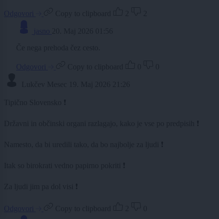
Odgovori
Copy to clipboard
2
2
jasno
20. Maj 2026 01:56
Če nega prehoda čez cesto.
Odgovori
Copy to clipboard
0
0
Lukčev Mesec
19. Maj 2026 21:26
Tipično Slovensko ❗
Državni in občinski organi razlagajo, kako je vse po predpisih ❗
Namesto, da bi uredili tako, da bo najbolje za ljudi ❗
Itak so birokrati vedno papirno pokriti ❗
Za ljudi jim pa dol visi ❗
Odgovori
Copy to clipboard
2
0