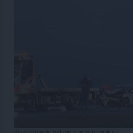
Križišče pri trgovini OBI velja ze eno bolj nevarnih v