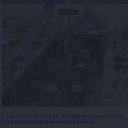
V Lendavi ni bilo vroče le zaradi visokih temperatur: Občinski
svet umaknil soglasje za imenovanje direktorice