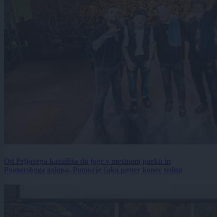
Od Prljavega kazališta do joge v mestnem parku in
Pomurskega galopa, Pomurje čaka pester konec tedna