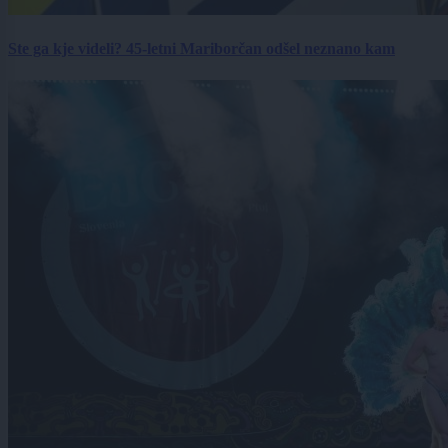
Ste ga kje videli? 45-letni Mariborčan odšel neznano kam