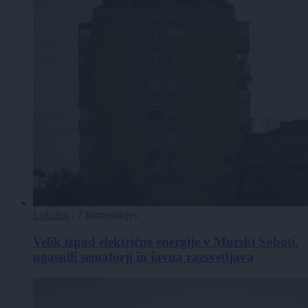
Lokalno
|
7 komentarjev
Velik izpad električne energije v Murski Soboti,
ugasnili semaforji in javna razsvetljava