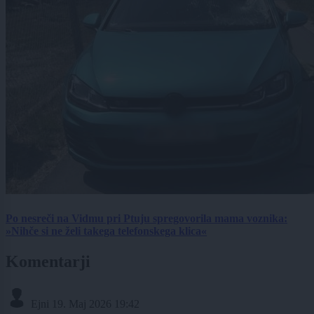
Po nesreči na Vidmu pri Ptuju spregovorila mama voznika:
»Nihče si ne želi takega telefonskega klica«
Komentarji
Ejni
19. Maj 2026 19:42