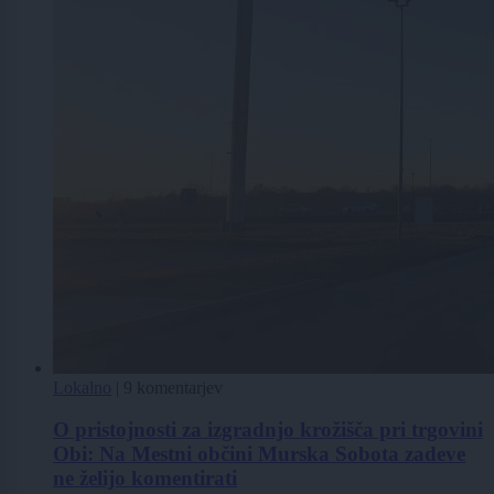
Lokalno
|
9 komentarjev
O pristojnosti za izgradnjo krožišča pri trgovini
Obi: Na Mestni občini Murska Sobota zadeve
ne želijo komentirati