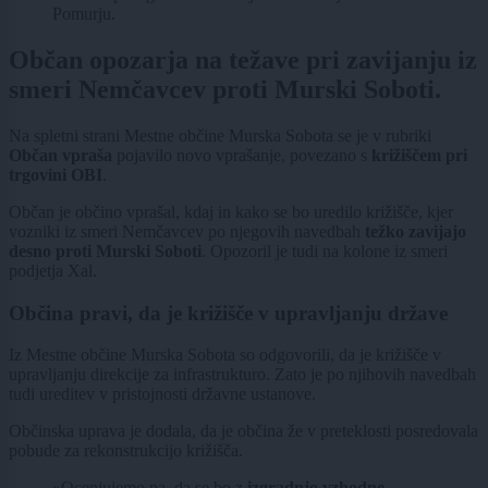
Pomurju.
Občan opozarja na težave pri zavijanju iz
smeri Nemčavcev proti Murski Soboti.
Na spletni strani Mestne občine Murska Sobota se je v rubriki
Občan vpraša
pojavilo novo vprašanje, povezano s
križiščem pri
trgovini OBI
.
Občan je občino vprašal, kdaj in kako se bo uredilo križišče, kjer
vozniki iz smeri Nemčavcev po njegovih navedbah
težko zavijajo
desno proti Murski Soboti
. Opozoril je tudi na kolone iz smeri
podjetja Xal.
Občina pravi, da je križišče v upravljanju države
Iz Mestne občine Murska Sobota so odgovorili, da je križišče v
upravljanju direkcije za infrastrukturo. Zato je po njihovih navedbah
tudi ureditev v pristojnosti državne ustanove.
Občinska uprava je dodala, da je občina že v preteklosti posredovala
pobude za rekonstrukcijo križišča.
»Ocenjujemo pa, da se bo z
izgradnjo vzhodne