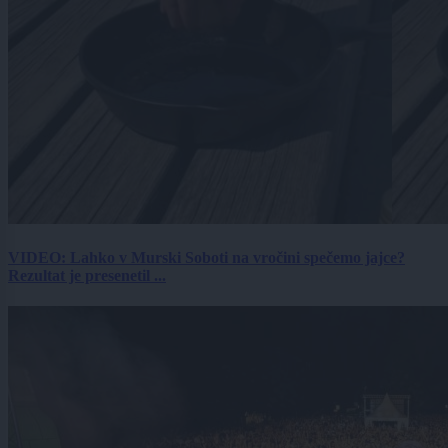
VIDEO: Lahko v Murski Soboti na vročini spečemo jajce?
Rezultat je presenetil ...