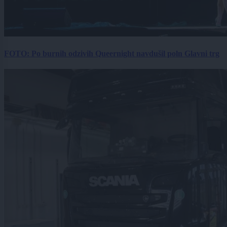
FOTO: Po burnih odzivih Queernight navdušil poln Glavni trg