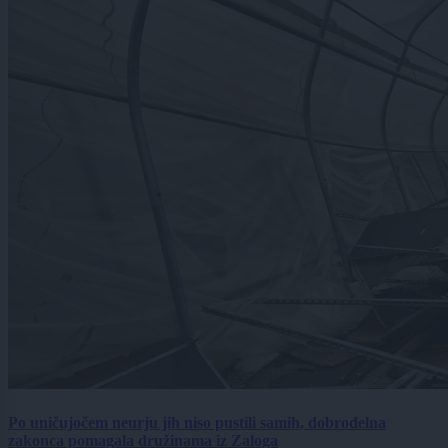
Po uničujočem neurju jih niso pustili samih, dobrodelna
zakonca pomagala družinama iz Zaloga