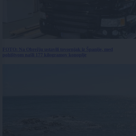
FOTO: Na Obrežju ustavili tovornjak iz Španije, med
pohištvom našli 177 kilogramov konoplje