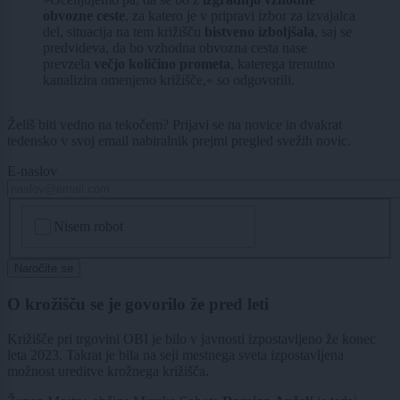
obvozne ceste
, za katero je v pripravi izbor za izvajalca
del, situacija na tem križišču
bistveno izboljšala
, saj se
predvideva, da bo vzhodna obvozna cesta nase
prevzela
večjo količino prometa
, katerega trenutno
kanalizira omenjeno križišče,« so odgovorili.
Želiš biti vedno na tekočem? Prijavi se na novice in dvakrat
tedensko v svoj email nabiralnik prejmi pregled svežih novic.
E-naslov
CAPTCHA
Nisem robot
Naročite se
O krožišču se je govorilo že pred leti
Križišče pri trgovini OBI je bilo v javnosti izpostavljeno že konec
leta 2023. Takrat je bila na seji mestnega sveta izpostavljena
možnost ureditve krožnega križišča.