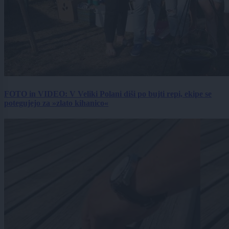
FOTO in VIDEO: V Veliki Polani diši po bujti repi, ekipe se
potegujejo za »zlato kihanico«