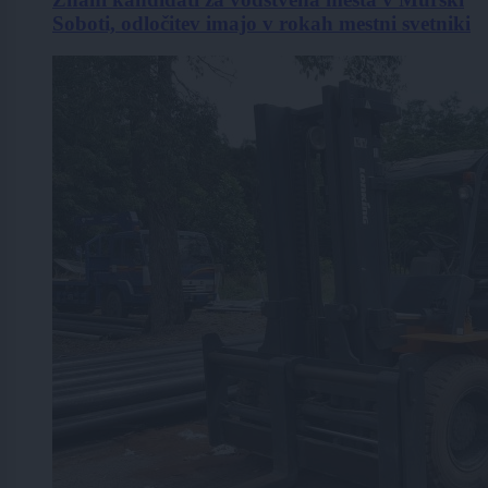
Soboti, odločitev imajo v rokah mestni svetniki