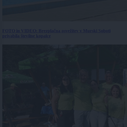
FOTO in VIDEO: Brezplačna osvežitev v Murski Soboti
privabila številne kopalce