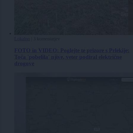
Lokalno
|
3 komentarjev
FOTO in VIDEO: Poglejte te prizore s Prlekije:
Toča 'pobelila' njive, veter podiral električne
drogove