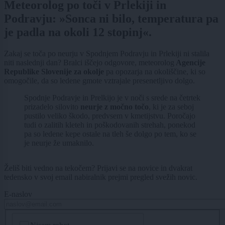
Meteorolog po toči v Prlekiji in
Podravju: »Sonca ni bilo, temperatura pa
je padla na okoli 12 stopinj«.
Zakaj se toča po neurju v Spodnjem Podravju in Prlekiji ni stalila
niti naslednji dan? Bralci iščejo odgovore, meteorolog
Agencije
Republike Slovenije za okolje
pa opozarja na okoliščine, ki so
omogočile, da so ledene gmote vztrajale presenetljivo dolgo.
Spodnje Podravje in Prelkijo je v noči s srede na četrtek
prizadelo silovito
neurje z močno točo
, ki je za seboj
pustilo veliko škodo, predvsem v kmetijstvu. Poročajo
tudi o zalitih kleteh in poškodovanih strehah, ponekod
pa so ledene kepe ostale na tleh še dolgo po tem, ko se
je neurje že umaknilo.
Želiš biti vedno na tekočem? Prijavi se na novice in dvakrat
tedensko v svoj email nabiralnik prejmi pregled svežih novic.
E-naslov
CAPTCHA