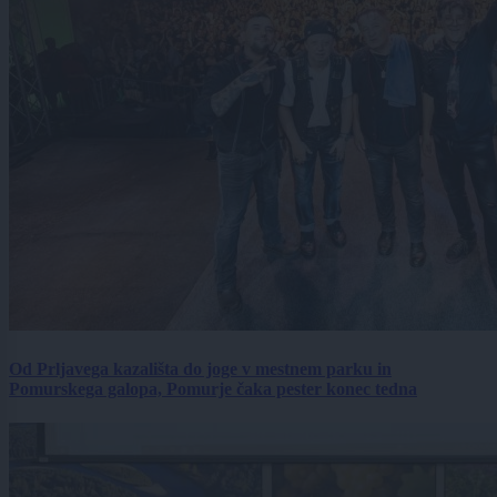
Od Prljavega kazališta do joge v mestnem parku in
Pomurskega galopa, Pomurje čaka pester konec tedna