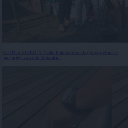
FOTO in VIDEO: V Veliki Polani diši po bujti repi, ekipe se
potegujejo za »zlato kihanico«