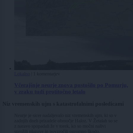
Lokalno
|
1 komentarjev
Včerajšnje neurje znova pustošilo po Pomurju,
v zraku tudi protitočno letalo
Niz vremenskih ujm s katastrofalnimi posledicami
Neurje je sicer nadaljevalo niz vremenskih ujm, ki so v
zadnjih dneh prizadele območje Haloz. V Žetalah so se
z naravo spopadali že v torek, ko so močni nalivi
sprožili plazove in povzročili ogromno škodo.