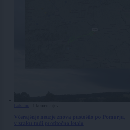
Lokalno
|
1 komentarjev
Včerajšnje neurje znova pustošilo po Pomurju,
v zraku tudi protitočno letalo