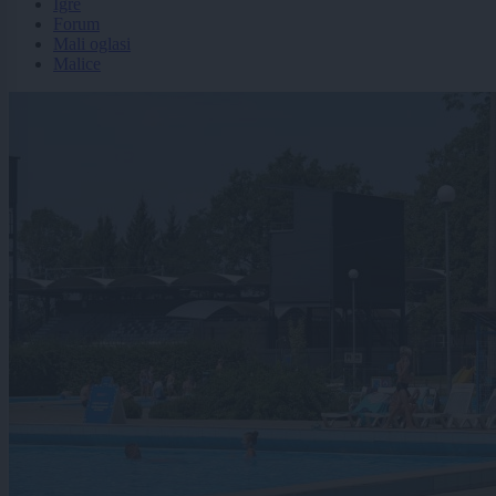
Igre
Forum
Mali oglasi
Malice