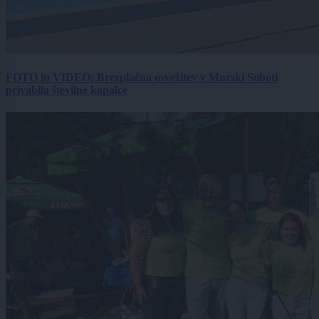
FOTO in VIDEO: Brezplačna osvežitev v Murski Soboti
privabila številne kopalce