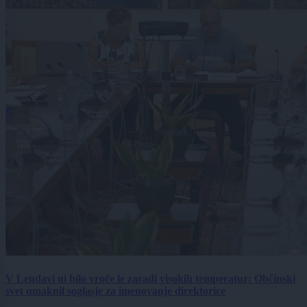
V Lendavi ni bilo vroče le zaradi visokih temperatur: Občinski
svet umaknil soglasje za imenovanje direktorice