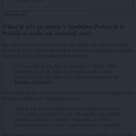
Nisem robot
Naročite se
Zakaj se toča po neurju v Spodnjem Podravju in
Prlekiji ni stalila niti naslednji dan?
Številni bralci
Sobotainfo
so se ob tem spraševali, kako je mogoče,
da se toča kljub razmeroma visokim poletnim temperaturam ni stalila
hitreje. Na vprašanje je odgovoril meteorolog.
»Toča se hitreje tali, če je temperatura v okolici višja,
počasneje pa, če je nižja. Svoje lahko prispeva tudi
sončno sevanje, ki segreva tla,« pojasnjuje meteorolog
Branko Gregorčič
.
Kot dodaja, so bile razmere ob sredinem neurju precej drugačne, kot
bi morda pričakovali v junijskem večeru.
»Ker je bila v sredo nevihta s točo na Ptujskem zvečer,
vpliva sonca na taljenje ni bilo. Ob nevihti se je ozračje
ohladilo na okoli 12 stopinj Celzija, tako da je bila
temperatura zraka vso noč razmeroma nizka,« poudarja.
Prav odsotnost sončnega segrevanja in občutna ohladitev ozračja sta