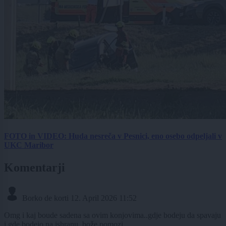
FOTO in VIDEO: Huda nesreča v Pesnici, eno osebo odpeljali v
UKC Maribor
Komentarji
Borko de korti
12. April 2026 11:52
Omg i kaj boude sadena sa ovim konjovima..gdje bodeju da spavaju
i gde bodejo na ishranu..bože pomozi..