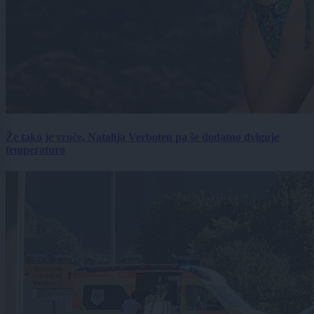
Že tako je vroče, Natalija Verboten pa še dodatno dviguje
temperaturo