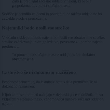
Zato je predlagal začasno oddajo v najem, ki bi bila
gospodarna, in v korist stečajne mase.
Sodišče je pritrdilo tej oceni in poudarilo, da takšna oddaja ne bo
zavlekla prodaje premoženja.
Najemniki bodo nosili vse stroške
V skladu s sklepom bodo najemniki nosili vse obratovalne stroške,
stroške vzdrževanja in druge izdatke, povezane z uporabo najetih
predmetov.
To pomeni, da stečajna masa z oddajo
ne bo dodatno
obremenjena
.
Lastništvo še ni dokončno razčiščeno
Posebnost primera je, da lastninski status dela premičnin še ni
dokončno razjasnjen.
Kljub temu se predmeti nahajajo v dejanski posesti dolžnika in so
vključeni v stečajno maso, kar omogoča njihovo začasno oddajo v
najem.