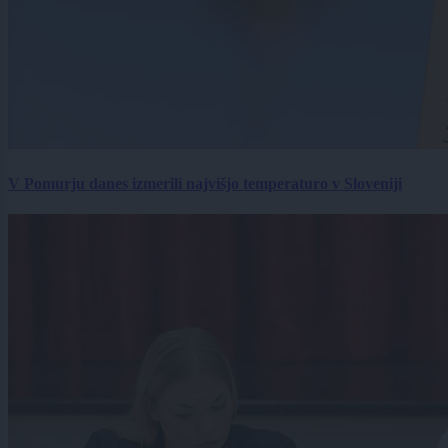
V Pomurju danes izmerili najvišjo temperaturo v Sloveniji