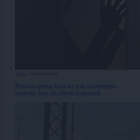
Scena
|
0 komentarjev
Rožnata polna luna bo tem znamenjem
razkrila, kdo jih nikoli ni pozabil