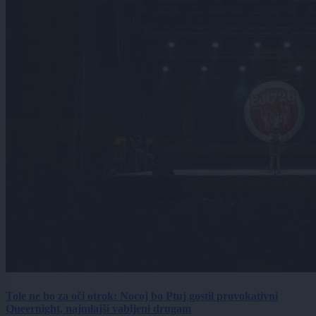
Tole ne bo za oči otrok: Nocoj bo Ptuj gostil provokativni
Queernight, najmlajši vabljeni drugam