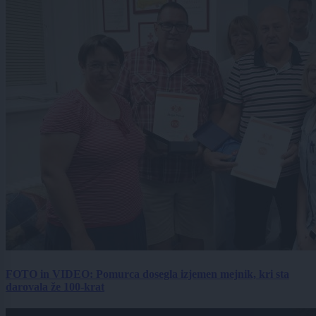
FOTO in VIDEO: Pomurca dosegla izjemen mejnik, kri sta
darovala že 100-krat