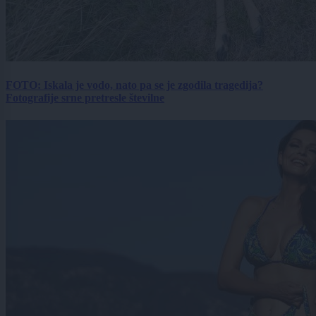
FOTO: Iskala je vodo, nato pa se je zgodila tragedija?
Fotografije srne pretresle številne