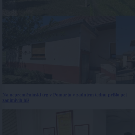
Na nepremičninski trg v Pomurju v zadnjem tednu prišlo pet
zanimivih hiš