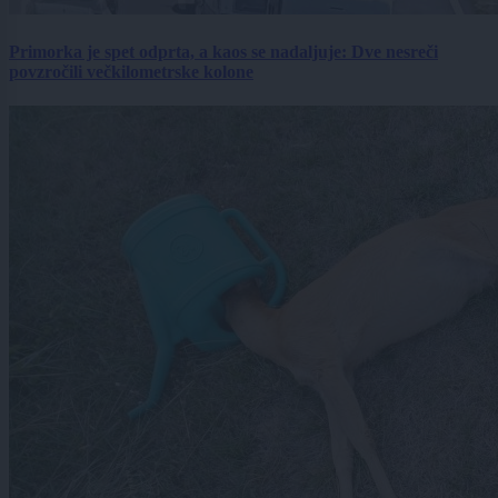
Primorka je spet odprta, a kaos se nadaljuje: Dve nesreči
povzročili večkilometrske kolone