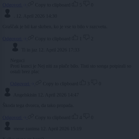
Odgovori
Copy to clipboard
5
0
.
12. April 2026 14:30
Graščak je bil kar skrben, ko je vse to bilo v razcvetu.
Odgovori
Copy to clipboard
1
2
Ti in jaz
12. April 2026 17:33
Neguci
Proti kunci je Nej niti za plače bilo. Tisti sto songa potpirali so
ostali brez plac
Odgovori
Copy to clipboard
3
0
Angelskisin
12. April 2026 14:47
Škoda tega dvorca, da tako propada.
Odgovori
Copy to clipboard
4
0
mene zanima
12. April 2026 15:19