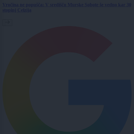
Vročina ne popušča: V središču Murske Sobote še vedno kar 30
stopinj Celzija