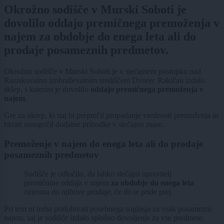
Okrožno sodišče v Murski Soboti je
dovolilo oddajo premičnega premoženja v
najem za obdobje do enega leta ali do
prodaje posameznih predmetov.
Okrožno sodišče v Murski Soboti je v stečajnem postopku nad
Raziskovalno izobraževalnim središčem Dvorec Rakičan izdalo
sklep, s katerim je dovolilo
oddajo premičnega premoženja v
najem
.
Gre za ukrep, ki naj bi preprečil propadanje vrednosti premoženja in
hkrati omogočil dodatne prihodke v stečajno maso.
Premoženje v najem do enega leta ali do prodaje
posameznih predmetov
Sodišče je odločilo, da lahko stečajni upravitelj
premičnine oddaja v najem
za obdobje do enega leta
oziroma do njihove prodaje, če do te pride prej.
Pri tem ni treba pridobivati posebnega soglasja za vsak posamezni
najem, saj je sodišče izdalo splošno dovoljenje za vse predmete,