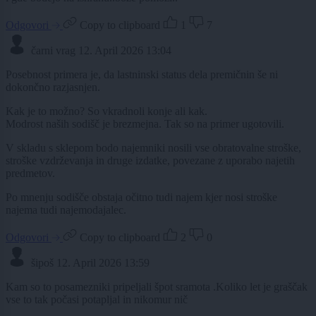
Odgovori
Copy to clipboard
1
7
čarni vrag
12. April 2026 13:04
Posebnost primera je, da lastninski status dela premičnin še ni
dokončno razjasnjen.
Kak je to možno? So vkradnoli konje ali kak.
Modrost naših sodišč je brezmejna. Tak so na primer ugotovili.
V skladu s sklepom bodo najemniki nosili vse obratovalne stroške,
stroške vzdrževanja in druge izdatke, povezane z uporabo najetih
predmetov.
Po mnenju sodišče obstaja očitno tudi najem kjer nosi stroške
najema tudi najemodajalec.
Odgovori
Copy to clipboard
2
0
šipoš
12. April 2026 13:59
Kam so to posamezniki pripeljali špot sramota .Koliko let je graščak
vse to tak počasi potapljal in nikomur nič