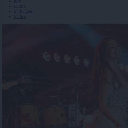
Igre
Forum
Mali oglasi
Malice