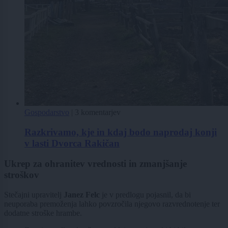
Gospodarstvo
|
3 komentarjev
Razkrivamo, kje in kdaj bodo naprodaj konji
v lasti Dvorca Rakičan
Ukrep za ohranitev vrednosti in zmanjšanje
stroškov
Stečajni upravitelj
Janez Felc
je v predlogu pojasnil, da bi
neuporaba premoženja lahko povzročila njegovo razvrednotenje ter
dodatne stroške hrambe.