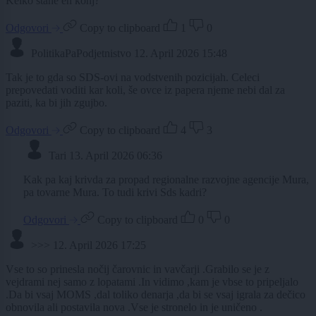
Kelko stane en konj?
Odgovori
Copy to clipboard
1
0
PolitikaPaPodjetnistvo
12. April 2026 15:48
Tak je to gda so SDS-ovi na vodstvenih pozicijah. Celeci
prepovedati voditi kar koli, še ovce iz papera njeme nebi dal za
paziti, ka bi jih zgujbo.
Odgovori
Copy to clipboard
4
3
Tari
13. April 2026 06:36
Kak pa kaj krivda za propad regionalne razvojne agencije Mura,
pa tovarne Mura. To tudi krivi Sds kadri?
Odgovori
Copy to clipboard
0
0
>>>
12. April 2026 17:25
Vse to so prinesla nočij čarovnic in vavčarji .Grabilo se je z
vejdrami nej samo z lopatami .In vidimo ,kam je vbse to pripeljalo
.Da bi vsaj MOMS ,dal toliko denarja ,da bi se vsaj igrala za dečico
obnovila ali postavila nova .Vse je stronelo in je uničeno .