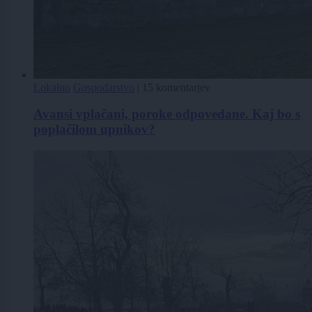
Lokalno
Gospodarstvo
|
15 komentarjev
Avansi vplačani, poroke odpovedane. Kaj bo s
poplačilom upnikov?