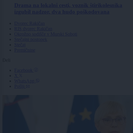
Drama na lokalni cesti, voznik štirikolesnika
izgubil nadzor, dva hudo poškodovana
Dvorec Rakičan
RIS dvorec Rakičan
Okrožno sodišče v Murski Soboti
Stečajni postopek
Stečaj
Premičnine
Deli
Facebook
X
WhatsApp
Pošlji