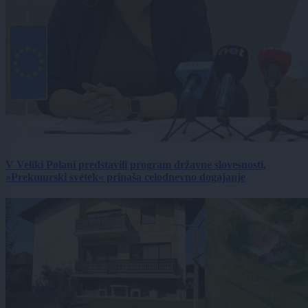
V Veliki Polani predstavili program državne slovesnosti,
»Prekmurski svétek« prinaša celodnevno dogajanje