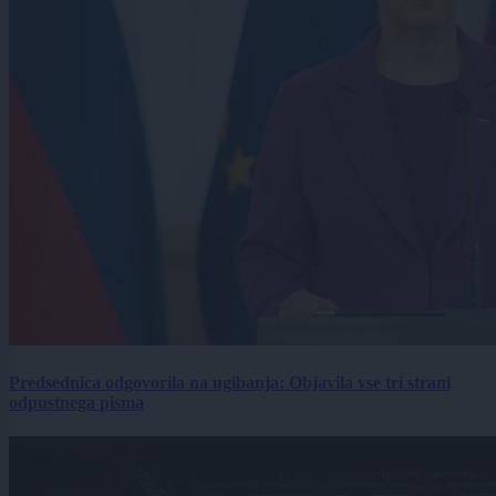
Predsednica odgovorila na ugibanja: Objavila vse tri strani
odpustnega pisma