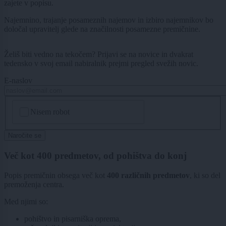
zajete v popisu.
Najemnino, trajanje posameznih najemov in izbiro najemnikov bo
določal upravitelj glede na značilnosti posamezne premičnine.
Želiš biti vedno na tekočem? Prijavi se na novice in dvakrat
tedensko v svoj email nabiralnik prejmi pregled svežih novic.
E-naslov
CAPTCHA
Nisem robot
Naročite se
Več kot 400 predmetov, od pohištva do konj
Popis premičnin obsega več kot
400 različnih predmetov
, ki so del
premoženja centra.
Med njimi so:
pohištvo in pisarniška oprema,