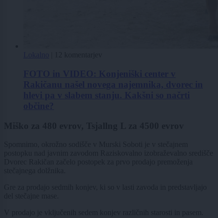
Lokalno
|
12 komentarjev
FOTO in VIDEO: Konjeniški center v
Rakičanu našel novega najemnika, dvorec in
hlevi pa v slabem stanju. Kakšni so načrti
občine?
Miško za 480 evrov, Tsjallng L za 4500 evrov
Spomnimo, okrožno sodišče v Murski Soboti je v stečajnem
postopku nad javnim zavodom Raziskovalno izobraževalno središče
Dvorec Rakičan začelo postopek za prvo prodajo premoženja
stečajnega dolžnika.
Gre za prodajo sedmih konjev, ki so v lasti zavoda in predstavljajo
del stečajne mase.
V prodajo je vključenih sedem konjev različnih starosti in pasem.