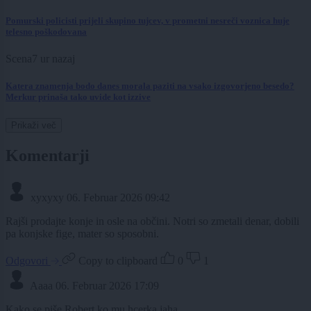
Pomurski policisti prijeli skupino tujcev, v prometni nesreči voznica huje
telesno poškodovana
Scena
7 ur nazaj
Katera znamenja bodo danes morala paziti na vsako izgovorjeno besedo?
Merkur prinaša tako uvide kot izzive
Prikaži več
Komentarji
xyxyxy
06. Februar 2026 09:42
Rajši prodajte konje in osle na občini. Notri so zmetali denar, dobili
pa konjske fige, mater so sposobni.
Odgovori
Copy to clipboard
0
1
Aaaa
06. Februar 2026 17:09
Kako se piše Robert ko mu hcerka jaha