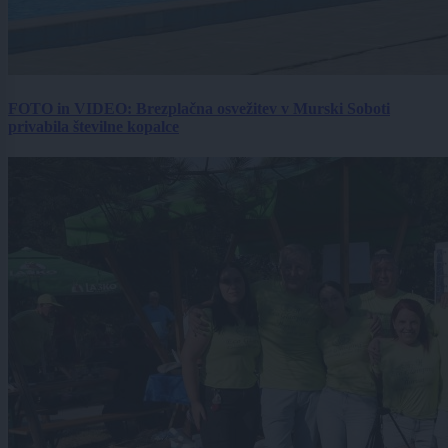
FOTO in VIDEO: Brezplačna osvežitev v Murski Soboti
privabila številne kopalce