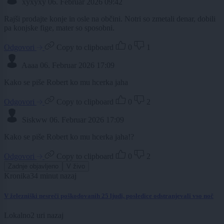
xyxyxy
06. Februar 2026 09:42
Rajši prodajte konje in osle na občini. Notri so zmetali denar, dobili
pa konjske fige, mater so sposobni.
Odgovori
Copy to clipboard
0
1
Aaaa
06. Februar 2026 17:09
Kako se piše Robert ko mu hcerka jaha
Odgovori
Copy to clipboard
0
2
Siskww
06. Februar 2026 17:09
Kako se piše Robert ko mu hcerka jaha!?
Odgovori
Copy to clipboard
0
2
Zadnje objavljeno
V živo
Kronika
34 minut nazaj
V železniški nesreči poškodovanih 25 ljudi, posledice odstranjevali vso noč
Lokalno
2 uri nazaj