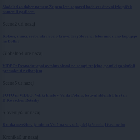
Sladoled za dober namen: Že peto leto zapored bodo ves dnevni izkupiček
namenili gasilcem
Scena
2 uri nazaj
Kokoši, smuči, srebrniki in celo krave: Kaj Slovenci letos množično kupujejo
na Bolhi?
Globalno
4 ure nazaj
VIDEO: Dvonadstropni avtobus obstal na rampi trajekta, potniki ga skušali
premakniti z zibanjem
Scena
5 ur nazaj
FOTO in VIDEO: Veliki finale v Veliki Polani, festival sklenili Flirrt in
D'Kwaschen Retashy
Slovenija
5 ur nazaj
Kratka osvežitev je mimo: Vročina se vrača, dežja še nekaj časa ne bo
Kronika
6 ur nazaj