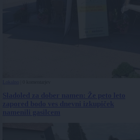
Lokalno
|
0 komentarjev
Sladoled za dober namen: Že peto leto
zapored bodo ves dnevni izkupiček
namenili gasilcem