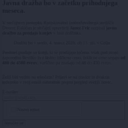
Javna dražba bo v začetku prihodnjega
meseca.
V stečajnem postopku Raziskovalno izobraževalnega središča
Dvorec Rakičan je stečajni upravitelj
Janez Felc
razpisal
javno
dražbo za prodajo konjev
v lasti dolžnika.
Dražba bo v sredo, 4. marca 2026, ob 13. uri, v Celju.
Predmet prodaje so konji, ki se prodajajo ločeno, vsak pod svojo
zaporedno številko in z lastno izklicno ceno. Izklicne cene segajo
od
480 do 4500 evrov
, varščine pa znašajo od 48 do 450 evrov.
Želiš biti vedno na tekočem? Prijavi se na novice in dvakrat
tedensko v svoj email nabiralnik prejmi pregled svežih novic.
E-naslov
CAPTCHA
Nisem robot
Naročite se