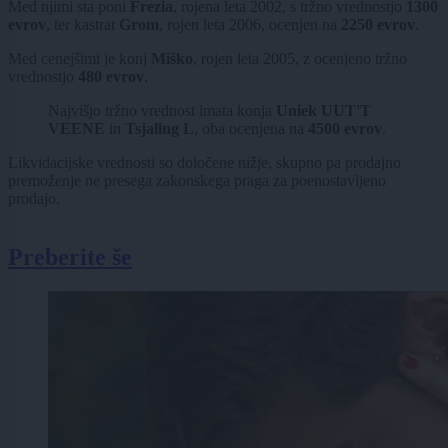
Med njimi sta poni
Frezia
, rojena leta 2002, s tržno vrednostjo
1300
evrov
, ter kastrat
Grom
, rojen leta 2006, ocenjen na
2250 evrov
.
Med cenejšimi je konj
Miško
, rojen leta 2005, z ocenjeno tržno
vrednostjo
480 evrov
.
Najvišjo tržno vrednost imata konja
Uniek UUT'T
VEENE
in
Tsjallng L
, oba ocenjena na
4500 evrov
.
Likvidacijske vrednosti so določene nižje, skupno pa prodajno
premoženje ne presega zakonskega praga za poenostavljeno
prodajo.
Preberite še