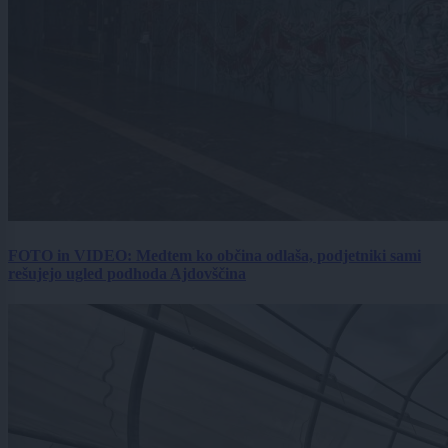
FOTO in VIDEO: Medtem ko občina odlaša, podjetniki sami
rešujejo ugled podhoda Ajdovščina