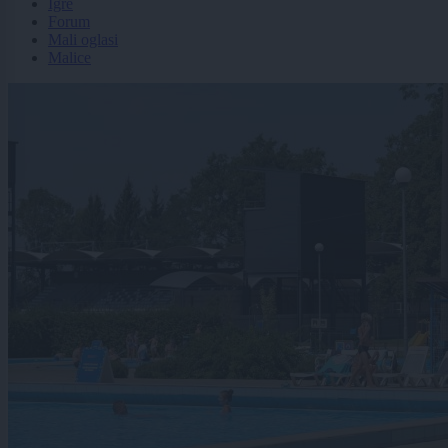
Igre
Forum
Mali oglasi
Malice