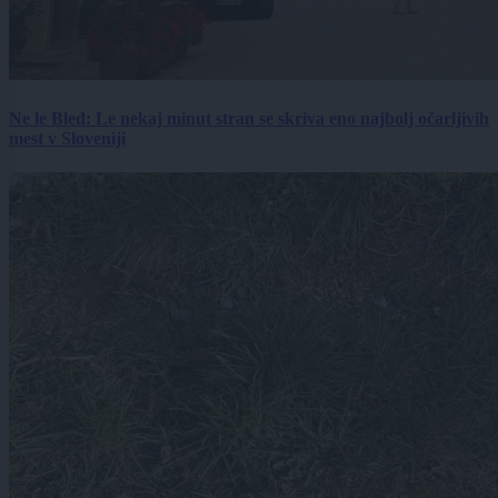
Ne le Bled: Le nekaj minut stran se skriva eno najbolj očarljivih
mest v Sloveniji