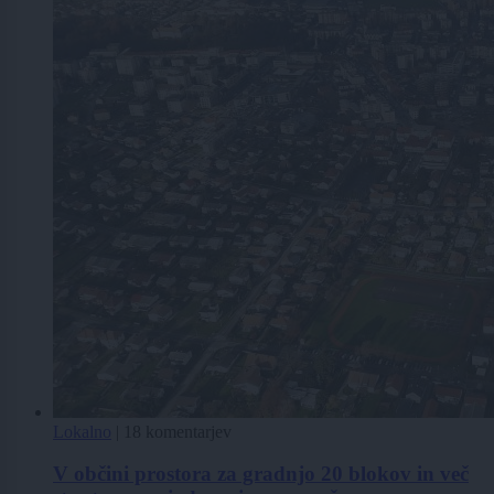
Lokalno
|
18 komentarjev
V občini prostora za gradnjo 20 blokov in več