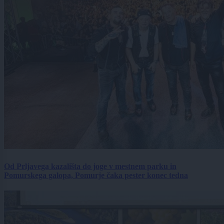
Od Prljavega kazališta do joge v mestnem parku in
Pomurskega galopa, Pomurje čaka pester konec tedna