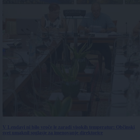
V Lendavi ni bilo vroče le zaradi visokih temperatur: Občinski
svet umaknil soglasje za imenovanje direktorice