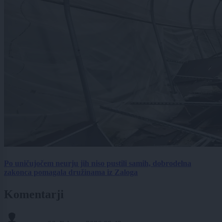
Po uničujočem neurju jih niso pustili samih, dobrodelna
zakonca pomagala družinama iz Zaloga
Komentarji