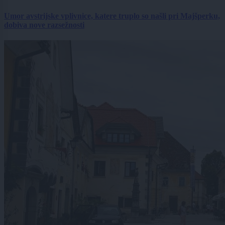
Umor avstrijske vplivnice, katere truplo so našli pri Majšperku,
dobiva nove razsežnosti