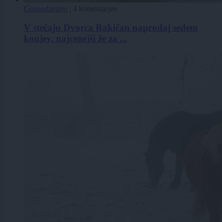
Gospodarstvo
|
4 komentarjev
V stečaju Dvorca Rakičan naprodaj sedem
konjev, najcenejši že za ...