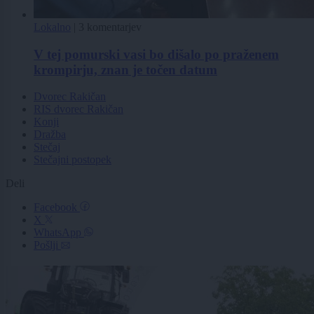
Lokalno
|
3 komentarjev
V tej pomurski vasi bo dišalo po praženem
krompirju, znan je točen datum
Dvorec Rakičan
RIS dvorec Rakičan
Konji
Dražba
Stečaj
Stečajni postopek
Deli
Facebook
X
WhatsApp
Pošlji