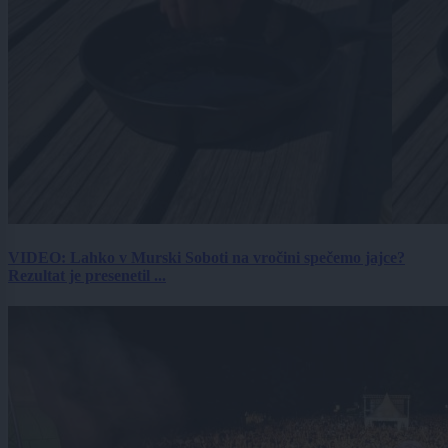
VIDEO: Lahko v Murski Soboti na vročini spečemo jajce?
Rezultat je presenetil ...