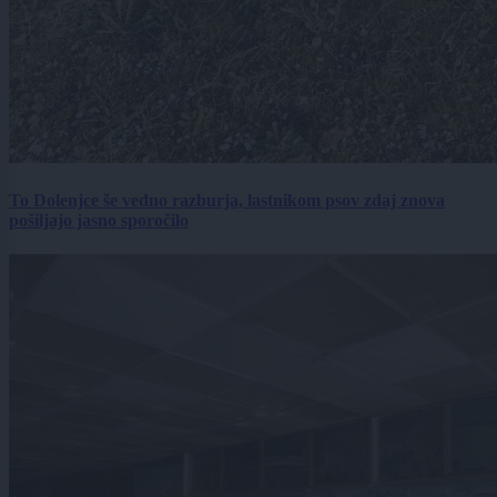
To Dolenjce še vedno razburja, lastnikom psov zdaj znova
pošiljajo jasno sporočilo