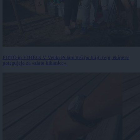
FOTO in VIDEO: V Veliki Polani diši po bujti repi, ekipe se
potegujejo za »zlato kihanico«