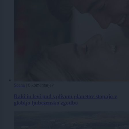
Scena
|
0 komentarjev
Raki in levi pod vplivom planetov stopajo v
globljo ljubezensko zgodbo