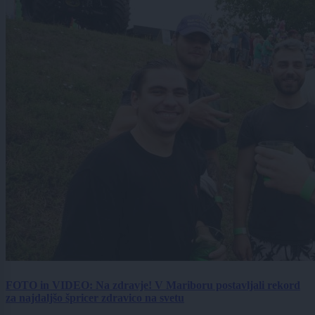
FOTO in VIDEO: Na zdravje! V Mariboru postavljali rekord
za najdaljšo špricer zdravico na svetu