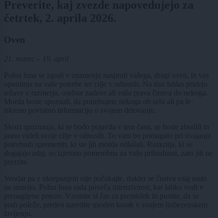
Preverite, kaj zvezde napovedujejo za
četrtek, 2. aprila 2026.
Oven
21. marec – 19. april
Polna luna se zgodi v znamenju nasproti vašega, dragi oven, in vas
opominja na vaše potrebe ter cilje v odnosih. Na dan lahko pridejo
težave v razmerju, osebne zadeve ali vaša prava čustva do nekoga.
Morda boste spoznali, da potrebujete nekoga ob sebi ali pa le
iskreno povratno informacijo o svojem delovanju.
Skozi spoznanja, ki se bodo pojavila v tem času, se boste zbudili in
jasno videli svoje cilje v odnosih. To vam bo pomagalo pri uvajanju
potrebnih sprememb, ki ste jih morda odlašali. Razkritja, ki se
dogajajo zdaj, so izjemno pomembna za vašo prihodnost, zato jih ne
prezrite.
Vendar pa z ukrepanjem raje počakajte, dokler se čustva vsaj malo
ne umirijo. Polna luna rada poveča intenzivnost, kar lahko vodi v
prenagljene poteze. Vzemite si čas za premislek in pustite, da se
prah poleže, preden naredite usoden korak v svojem ljubezenskem
življenju.