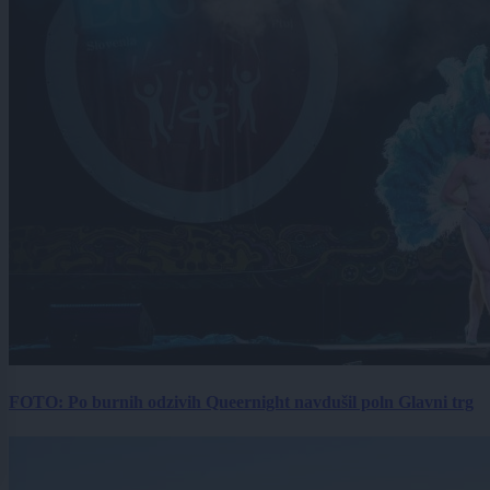
FOTO: Po burnih odzivih Queernight navdušil poln Glavni trg