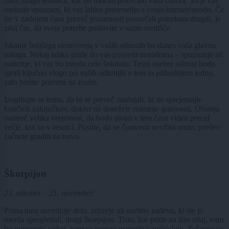
fazo, draga tehtnica, kar bo močno povečalo vaša čustva. To je čas
osebnih spoznanj, ki vas lahko presenetijo s svojo intenzivnostjo. Če
ste v zadnjem času preveč pozornosti posvečali potrebam drugih, je
zdaj čas, da svoje potrebe postavite v samo središče.
Iskanje boljšega ravnovesja v vaših odnosih bo danes vaša glavna
naloga. Nekaj lahko pride do vas povsem nenadoma – spoznanje ali
razkritje, ki vas bo morda celo šokiralo. Tesni osebni odnosi bodo
igrali ključno vlogo pri vaših odkritjih v tem in prihodnjem tednu,
zato bodite pozorni na znake.
Izogibajte se temu, da bi se preveč razdajali, in ne sprejemajte
končnih zaključkov, dokler ne dosežete notranje gotovosti. Obstaja
namreč velika verjetnost, da bodo stvari v tem času videti precej
večje, kot so v resnici. Pustite, da se čustvena nevihta umiri, preden
začnete graditi na novo.
Škorpijon
23. oktober – 21. november
Polna luna osvetljuje delo, zdravje ali osebno zadevo, ki ste jo
morda spregledali, dragi škorpijon. Tisto, kar pride na dan zdaj, vam
bo pomagalo videti, kam se morate usmeriti v prihodnje. Začasno se