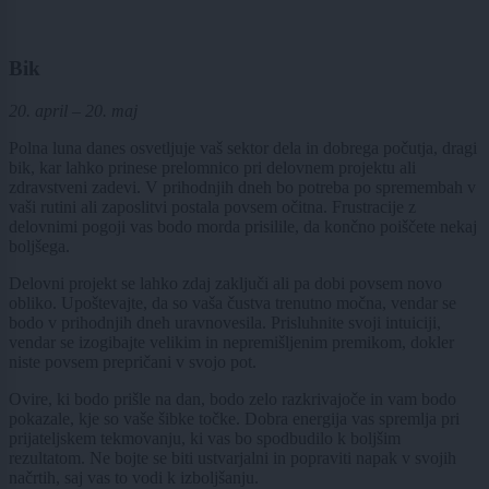
Bik
20. april – 20. maj
Polna luna danes osvetljuje vaš sektor dela in dobrega počutja, dragi
bik, kar lahko prinese prelomnico pri delovnem projektu ali
zdravstveni zadevi. V prihodnjih dneh bo potreba po spremembah v
vaši rutini ali zaposlitvi postala povsem očitna. Frustracije z
delovnimi pogoji vas bodo morda prisilile, da končno poiščete nekaj
boljšega.
Delovni projekt se lahko zdaj zaključi ali pa dobi povsem novo
obliko. Upoštevajte, da so vaša čustva trenutno močna, vendar se
bodo v prihodnjih dneh uravnovesila. Prisluhnite svoji intuiciji,
vendar se izogibajte velikim in nepremišljenim premikom, dokler
niste povsem prepričani v svojo pot.
Ovire, ki bodo prišle na dan, bodo zelo razkrivajoče in vam bodo
pokazale, kje so vaše šibke točke. Dobra energija vas spremlja pri
prijateljskem tekmovanju, ki vas bo spodbudilo k boljšim
rezultatom. Ne bojte se biti ustvarjalni in popraviti napak v svojih
načrtih, saj vas to vodi k izboljšanju.