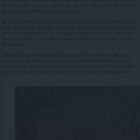
lahko počutite nekoliko izgubljene, saj bodo meje med vašimi čustvi
in zunanjim svetom precej zamegljene.
Iz teh izkušenj pa se bo rodil nov uvid, ki vas bo opolnomočil. Polna
luna lahko sproži nenadno spoznanje, da nujno potrebujete čas zase,
počitek in regeneracijo. To bo postalo najpomembnejše, čeprav se
bo morda zdelo v nasprotju z vašimi prizadevanji na področju dela
ali zdravja.
Okoliščine vas bodo prisilile, da najdete zdravo ravnovesje med
časom zase in svojimi opravki. Ne ignorirajte utrujenosti, saj vam
telo sporoča, da potrebuje premor. Ko si boste povrnili moči, boste
na svoje težave gledali s povsem nove in bolj jasne perspektive.