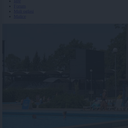
Igre
Forum
Mali oglasi
Malice