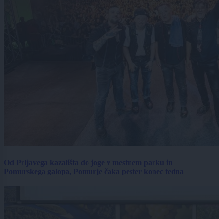
Od Prljavega kazališta do joge v mestnem parku in
Pomurskega galopa, Pomurje čaka pester konec tedna