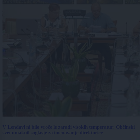
V Lendavi ni bilo vroče le zaradi visokih temperatur: Občinski
svet umaknil soglasje za imenovanje direktorice