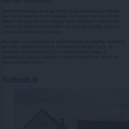
bodo zdaj v ostrem fokusu.
Sprostitev bremena, ki ste ga nosili, bo glavna tema tega obdobja,
kar vam bo prineslo veliko olajšanje. S to polno luno so čustveni
odmevi izjemno močni in težko jih boste preslišali. Lahko se vam
odprejo oči glede finančne zadeve, ki ste jo spregledali, ali pa se
razvijejo nova čustva v ljubezni.
Razkritja v tem času delujejo kot katalizatorji za uvajanje sprememb
pri vaših sistemih podpore in odvisnosti od drugih. Čas je, da
postanete bolj samostojni ali pa si izborite boljše pogoje v
partnerskem odnosu. Zaupajte svojemu šestemu čutu, saj vas bo
danes vodil do resnice.
Preberite še