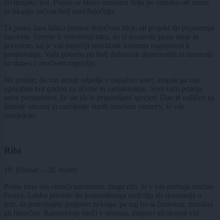
življenjsko pot. Pojavi se lahko nenadna želja po odmiku od rutine
in iskanju nečesa bolj osvežujočega.
Ta polna luna lahko prinese določeno idejo ali projekt do popolnega
razcveta. Strmite k zmernosti tako, da si postavite jasne meje in
prioritete, saj je vaš največji sovražnik trenutno nagnjenost k
pretiravanju. Vaša potreba po bolj duhovnih dejavnostih in interesih
bo danes v močnem ospredju.
Ne pustite, da vas nemir odpelje v napačno smer, ampak ga raje
uporabite kot gorivo za učenje in raziskovanje. Svet vam ponuja
nove perspektive, če ste jih le pripravljeni sprejeti. Dan je odličen za
širjenje obzorij in razbijanje starih miselnih vzorcev, ki vas
omejujejo.
Ribi
19. februar – 20. marec
Polna luna vas obrača navznoter, drage ribi, in v vas prebuja močna
čustva. Lahko privede do pomembnega razkritja ali spoznanja o
tem, da potrebujete podporo nekoga, pa naj bo ta čustvena, moralna
ali finančna. Ravnovesje moči v odnosu, dolgovi ali skupni viri