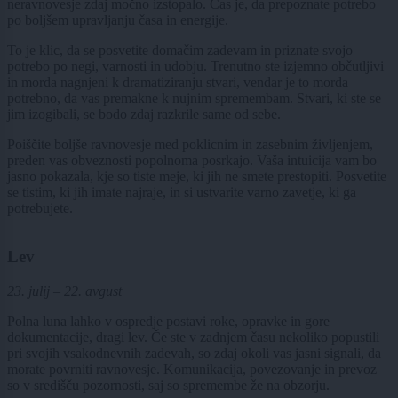
neravnovesje zdaj močno izstopalo. Čas je, da prepoznate potrebo
po boljšem upravljanju časa in energije.
To je klic, da se posvetite domačim zadevam in priznate svojo
potrebo po negi, varnosti in udobju. Trenutno ste izjemno občutljivi
in morda nagnjeni k dramatiziranju stvari, vendar je to morda
potrebno, da vas premakne k nujnim spremembam. Stvari, ki ste se
jim izogibali, se bodo zdaj razkrile same od sebe.
Poiščite boljše ravnovesje med poklicnim in zasebnim življenjem,
preden vas obveznosti popolnoma posrkajo. Vaša intuicija vam bo
jasno pokazala, kje so tiste meje, ki jih ne smete prestopiti. Posvetite
se tistim, ki jih imate najraje, in si ustvarite varno zavetje, ki ga
potrebujete.
Lev
23. julij – 22. avgust
Polna luna lahko v ospredje postavi roke, opravke in gore
dokumentacije, dragi lev. Če ste v zadnjem času nekoliko popustili
pri svojih vsakodnevnih zadevah, so zdaj okoli vas jasni signali, da
morate povrniti ravnovesje. Komunikacija, povezovanje in prevoz
so v središču pozornosti, saj so spremembe že na obzorju.