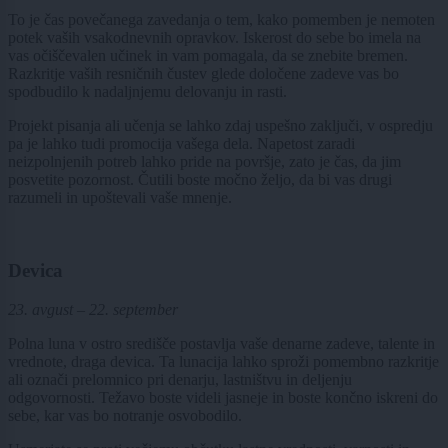
To je čas povečanega zavedanja o tem, kako pomemben je nemoten
potek vaših vsakodnevnih opravkov. Iskerost do sebe bo imela na
vas očiščevalen učinek in vam pomagala, da se znebite bremen.
Razkritje vaših resničnih čustev glede določene zadeve vas bo
spodbudilo k nadaljnjemu delovanju in rasti.
Projekt pisanja ali učenja se lahko zdaj uspešno zaključi, v ospredju
pa je lahko tudi promocija vašega dela. Napetost zaradi
neizpolnjenih potreb lahko pride na površje, zato je čas, da jim
posvetite pozornost. Čutili boste močno željo, da bi vas drugi
razumeli in upoštevali vaše mnenje.
Devica
23. avgust – 22. september
Polna luna v ostro središče postavlja vaše denarne zadeve, talente in
vrednote, draga devica. Ta lunacija lahko sproži pomembno razkritje
ali označi prelomnico pri denarju, lastništvu in deljenju
odgovornosti. Težavo boste videli jasneje in boste končno iskreni do
sebe, kar vas bo notranje osvobodilo.