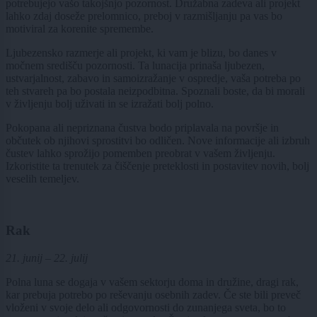
potrebujejo vašo takojšnjo pozornost. Družabna zadeva ali projekt
lahko zdaj doseže prelomnico, preboj v razmišljanju pa vas bo
motiviral za korenite spremembe.
Ljubezensko razmerje ali projekt, ki vam je blizu, bo danes v
močnem središču pozornosti. Ta lunacija prinaša ljubezen,
ustvarjalnost, zabavo in samoizražanje v ospredje, vaša potreba po
teh stvareh pa bo postala neizpodbitna. Spoznali boste, da bi morali
v življenju bolj uživati in se izražati bolj polno.
Pokopana ali nepriznana čustva bodo priplavala na površje in
občutek ob njihovi sprostitvi bo odličen. Nove informacije ali izbruh
čustev lahko sprožijo pomemben preobrat v vašem življenju.
Izkoristite ta trenutek za čiščenje preteklosti in postavitev novih, bolj
veselih temeljev.
Rak
21. junij – 22. julij
Polna luna se dogaja v vašem sektorju doma in družine, dragi rak,
kar prebuja potrebo po reševanju osebnih zadev. Če ste bili preveč
vloženi v svoje delo ali odgovornosti do zunanjega sveta, bo to