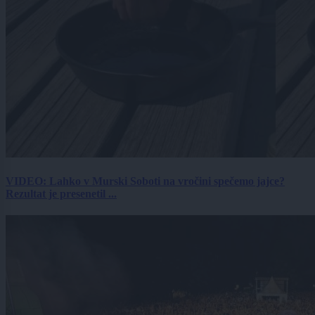
VIDEO: Lahko v Murski Soboti na vročini spečemo jajce?
Rezultat je presenetil ...