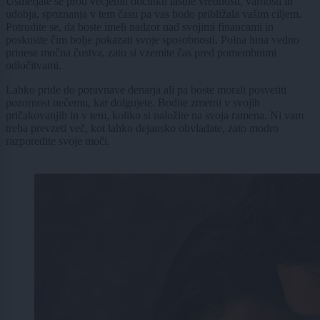
Usmerjate se proti večjemu občutku lastne vrednosti, varnosti in
udobja, spoznanja v tem času pa vas bodo približala vašim ciljem.
Potrudite se, da boste imeli nadzor nad svojimi financami in
poskusite čim bolje pokazati svoje sposobnosti. Polna luna vedno
prinese močna čustva, zato si vzemite čas pred pomembnimi
odločitvami.
Lahko pride do poravnave denarja ali pa boste morali posvetiti
pozornost nečemu, kar dolgujete. Bodite zmerni v svojih
pričakovanjih in v tem, koliko si naložite na svoja ramena. Ni vam
treba prevzeti več, kot lahko dejansko obvladate, zato modro
razporedite svoje moči.