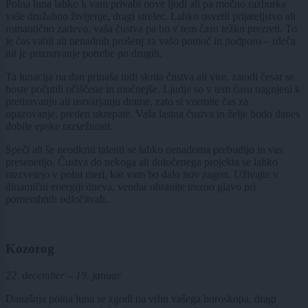
Polna luna lahko k vam privabi nove ljudi ali pa močno razburka
vaše družabno življenje, dragi strelec. Lahko osvetli prijateljstvo ali
romantično zadevo, vaša čustva pa bo v tem času težko prezreti. To
je čas vabil ali nenadnih prošenj za vašo pomoč in podporo – rdeča
nit je priznavanje potrebe po drugih.
Ta lunacija na dan prinaša tudi skrita čustva ali vire, zaradi česar se
boste počutili očiščene in močnejše. Ljudje so v tem času nagnjeni k
pretiravanju ali ustvarjanju drame, zato si vzemite čas za
opazovanje, preden ukrepate. Vaša lastna čustva in želje bodo danes
dobile epske razsežnosti.
Speči ali še neodkriti talenti se lahko nenadoma prebudijo in vas
presenetijo. Čustva do nekoga ali določenega projekta se lahko
razcvetejo v polni meri, kar vam bo dalo nov zagon. Uživajte v
dinamični energiji dneva, vendar ohranite trezno glavo pri
pomembnih odločitvah.
Kozorog
22. december – 19. januar
Današnja polna luna se zgodi na vrhu vašega horoskopa, dragi