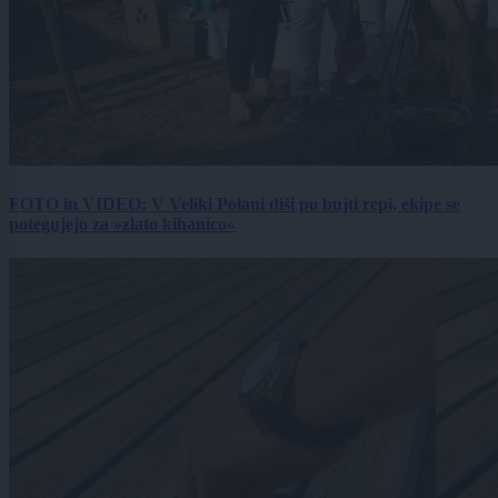
FOTO in VIDEO: V Veliki Polani diši po bujti repi, ekipe se
potegujejo za »zlato kihanico«