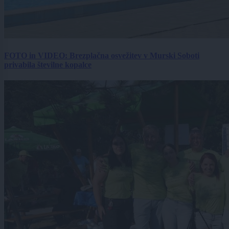
FOTO in VIDEO: Brezplačna osvežitev v Murski Soboti
privabila številne kopalce