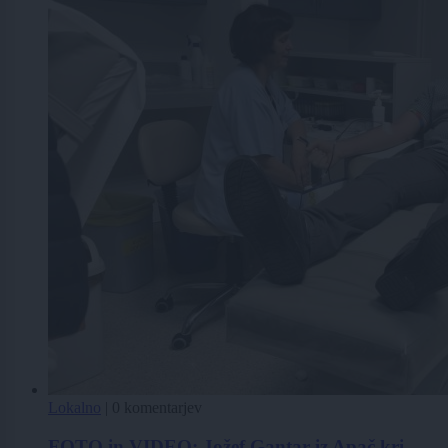
Lokalno
|
0 komentarjev
FOTO in VIDEO: Jožef Gantar iz Apač kri