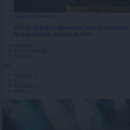
Lokalno
|
0 komentarjev
FOTO: Orjaško velikonočno jajce na Goričkem
že stoji, poglejte, kakšno bo letos
Horoskop
Dnevni horoskop
Astrologija
Deli
Facebook
X
WhatsApp
Pošlji