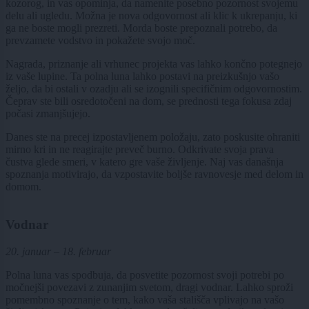
kozorog, in vas opominja, da namenite posebno pozornost svojemu
delu ali ugledu. Možna je nova odgovornost ali klic k ukrepanju, ki
ga ne boste mogli prezreti. Morda boste prepoznali potrebo, da
prevzamete vodstvo in pokažete svojo moč.
Nagrada, priznanje ali vrhunec projekta vas lahko končno potegnejo
iz vaše lupine. Ta polna luna lahko postavi na preizkušnjo vašo
željo, da bi ostali v ozadju ali se izognili specifičnim odgovornostim.
Čeprav ste bili osredotočeni na dom, se prednosti tega fokusa zdaj
počasi zmanjšujejo.
Danes ste na precej izpostavljenem položaju, zato poskusite ohraniti
mirno kri in ne reagirajte preveč burno. Odkrivate svoja prava
čustva glede smeri, v katero gre vaše življenje. Naj vas današnja
spoznanja motivirajo, da vzpostavite boljše ravnovesje med delom in
domom.
Vodnar
20. januar – 18. februar
Polna luna vas spodbuja, da posvetite pozornost svoji potrebi po
močnejši povezavi z zunanjim svetom, dragi vodnar. Lahko sproži
pomembno spoznanje o tem, kako vaša stališča vplivajo na vašo