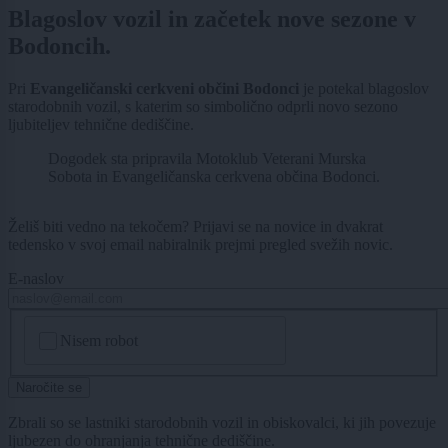
Blagoslov vozil in začetek nove sezone v
Bodoncih.
Pri
Evangeličanski cerkveni občini Bodonci
je potekal blagoslov
starodobnih vozil, s katerim so simbolično odprli novo sezono
ljubiteljev tehnične dediščine.
Dogodek sta pripravila Motoklub Veterani Murska
Sobota in Evangeličanska cerkvena občina Bodonci.
Želiš biti vedno na tekočem? Prijavi se na novice in dvakrat
tedensko v svoj email nabiralnik prejmi pregled svežih novic.
E-naslov
CAPTCHA
Nisem robot
Naročite se
Zbrali so se lastniki starodobnih vozil in obiskovalci, ki jih povezuje
ljubezen do ohranjanja tehnične dediščine.