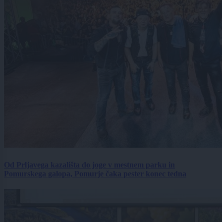
Od Prljavega kazališta do joge v mestnem parku in
Pomurskega galopa, Pomurje čaka pester konec tedna