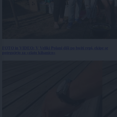
FOTO in VIDEO: V Veliki Polani diši po bujti repi, ekipe se
potegujejo za »zlato kihanico«