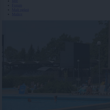
Igre
Forum
Mali oglasi
Malice