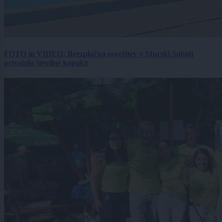
FOTO in VIDEO: Brezplačna osvežitev v Murski Soboti
privabila številne kopalce