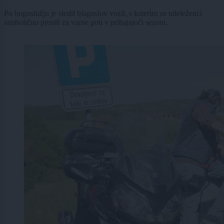
Po bogoslužju je sledil blagoslov vozil, s katerim so udeleženci
simbolično prosili za varne poti v prihajajoči sezoni.