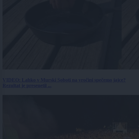
VIDEO: Lahko v Murski Soboti na vročini spečemo jajce?
Rezultat je presenetil ...