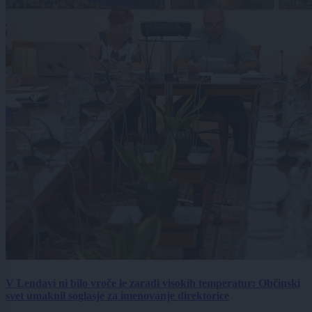
V Lendavi ni bilo vroče le zaradi visokih temperatur: Občinski
svet umaknil soglasje za imenovanje direktorice