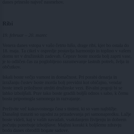
danes prineslo največ nasmehov.
Ribi
19. februar – 20. marec
Venera danes vstopa v vašo četrto hišo, drage ribi, kjer bo ostala do
18. maja. Ta cikel v ospredje postavlja harmonijo in toplino v vašem
domu ter v družinskih zadevah. Čeprav boste morda bolj zaprti vase,
je to odličen čas za poglobljeno razumevanje lastnih potreb, želja in
občutkov.
Iskali boste večjo varnost in domačnost. Pri porabi denarja in
izražanju čustev boste morda bolj previdni kot običajno, vendar
boste imeli priložnost utrditi družinske vezi. Bivalni pogoji bi se
lahko izboljšali. Prav tako boste gradili boljši odnos s sabo, k čemu
bosta pripomogla samonega in razvajanje.
Preživite več kakovostnega časa s tistimi, ki so vam najbližje.
Današnji tranziti so ugodni za prizadevanja pri samonapredku. Lažje
boste videli, kaj v vaših navadah, vsakdanjem življenju in dobrem
počutju potrebuje izboljšave. Majhni koraki k boljšemu zdravju
bodo danes obrodili bogate sadove.