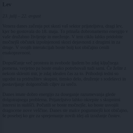
Lev
23. julij – 22. avgust
Venera danes začenja pot skozi vaš sektor prijateljstva, dragi lev,
kjer bo gostovala do 18. maja. To prinaša dobronamerno energijo v
vaše družabno življenje in mreženje. V tem ciklu lahko pridobite
močnejši občutek izpolnjenosti skozi dejavnosti z drugimi in za
druge. V svojih interakcijah boste bolj kot običajno cenili
enakopravnost.
Dopuščanje več prostora in svobode ljudem bo zdaj ključnega
pomena, verjetno pa boste enako potrebovali tudi sami. Če želite z
nekom skleniti mir, je zdaj idealen čas za to. Prihodnji tedni so
ugodni za pridružitev skupini, timsko delo, druženje s sodelavci in
postavljanje dolgoročnih ciljev za srečo.
Danes imate dobro energijo za doseganje razumevanja glede
dolgotrajnega problema. Prijateljstvo lahko okrepite s skupnimi
interesi in stališči. Počutili se boste močnejše, ko boste usvojili
dragocene nove veščine. Danes ste malce pogumnejši kot običajno,
še posebej ko gre za sprejemanje novih idej ali izražanje čustev.