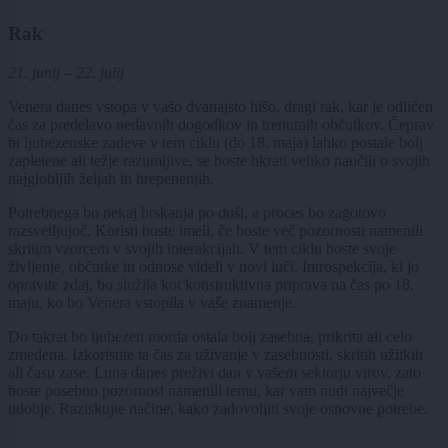
Rak
21. junij – 22. julij
Venera danes vstopa v vašo dvanajsto hišo, dragi rak, kar je odličen
čas za predelavo nedavnih dogodkov in trenutnih občutkov. Čeprav
bi ljubezenske zadeve v tem ciklu (do 18. maja) lahko postale bolj
zapletene ali težje razumljive, se boste hkrati veliko naučili o svojih
najglobljih željah in hrepenenjih.
Potrebnega bo nekaj brskanja po duši, a proces bo zagotovo
razsvetljujoč. Koristi boste imeli, če boste več pozornosti namenili
skritim vzorcem v svojih interakcijah. V tem ciklu boste svoje
življenje, občutke in odnose videli v novi luči. Introspekcija, ki jo
opravite zdaj, bo služila kot konstruktivna priprava na čas po 18.
maju, ko bo Venera vstopila v vaše znamenje.
Do takrat bo ljubezen morda ostala bolj zasebna, prikrita ali celo
zmedena. Izkoristite ta čas za uživanje v zasebnosti, skritih užitkih
ali času zase. Luna danes preživi dan v vašem sektorju virov, zato
boste posebno pozornost namenili temu, kar vam nudi največje
udobje. Raziskujte načine, kako zadovoljiti svoje osnovne potrebe.