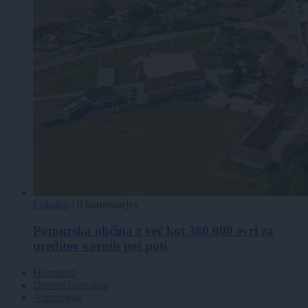
Lokalno
|
0 komentarjev
Pomurska občina z več kot 380.000 evri za
ureditev varnih peš poti
Horoskop
Dnevni horoskop
Astrologija