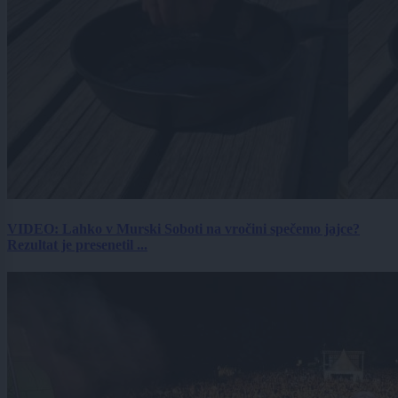
VIDEO: Lahko v Murski Soboti na vročini spečemo jajce?
Rezultat je presenetil ...