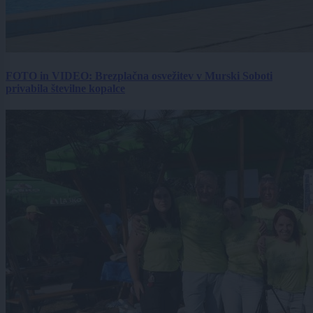
FOTO in VIDEO: Brezplačna osvežitev v Murski Soboti
privabila številne kopalce