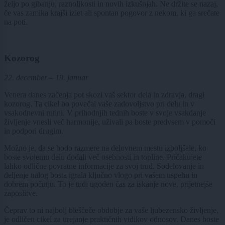
željo po gibanju, raznolikosti in novih izkušnjah. Ne držite se nazaj,
če vas zamika krajši izlet ali spontan pogovor z nekom, ki ga srečate
na poti.
Kozorog
22. december – 19. januar
Venera danes začenja pot skozi vaš sektor dela in zdravja, dragi
kozorog. Ta cikel bo povečal vaše zadovoljstvo pri delu in v
vsakodnevni rutini. V prihodnjih tednih boste v svoje vsakdanje
življenje vnesli več harmonije, uživali pa boste predvsem v pomoči
in podpori drugim.
Možno je, da se bodo razmere na delovnem mestu izboljšale, ko
boste svojemu delu dodali več osebnosti in topline. Pričakujete
lahko odlične povratne informacije za svoj trud. Sodelovanje in
deljenje nalog bosta igrala ključno vlogo pri vašem uspehu in
dobrem počutju. To je tudi ugoden čas za iskanje nove, prijetnejše
zaposlitve.
Čeprav to ni najbolj bleščeče obdobje za vaše ljubezensko življenje,
je odličen cikel za urejanje praktičnih vidikov odnosov. Danes boste