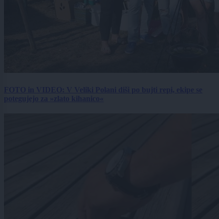
FOTO in VIDEO: V Veliki Polani diši po bujti repi, ekipe se
potegujejo za »zlato kihanico«