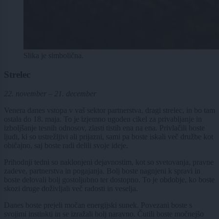
Slika je simbolična.
Strelec
22. november – 21. december
Venera danes vstopa v vaš sektor partnerstva, dragi strelec, in bo tam
ostala do 18. maja. To je izjemno ugoden cikel za privabljanje in
izboljšanje tesnih odnosov, zlasti tistih ena na ena. Privlačili boste
ljudi, ki so ustrežljivi ali prijazni, sami pa boste iskali več družbe kot
običajno, saj boste radi delili svoje ideje.
Prihodnji tedni so naklonjeni dejavnostim, kot so svetovanja, pravne
zadeve, partnerstva in pogajanja. Bolj boste nagnjeni k spravi in
boste delovali bolj gostoljubno ter dostopno. To je obdobje, ko boste
skozi druge doživljali več radosti in veselja.
Danes boste prejeli močan energijski sunek. Povezani boste s
svojimi instinkti in se izražali bolj naravno. Čutili boste močnejšo