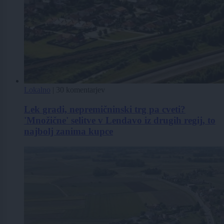
Lokalno
|
30 komentarjev
Lek gradi, nepremičninski trg pa cveti?
'Množične' selitve v Lendavo iz drugih regij, to
najbolj zanima kupce