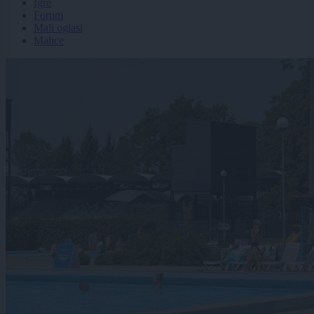
Igre
Forum
Mali oglasi
Malice