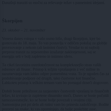
Današnji tranziti so močni za reševanje težav s pametnimi idejami.
Škorpijon
23. oktober – 21. november
Venera danes vstopa v vašo osmo hišo, dragi škorpijon, kjer bo
gostovala do 18. maja. To vas postavlja v odličen položaj za globlje
povezovanje z nekom (ali lastnimi čustvi). Vendar to ni najbolj
preprost tranzit za neposredno izražanje naklonjenosti, saj se
energija seli v bolj zapleteno in intimno sfero.
Ta cikel favorizira osredotočenost na kompleksnejšo stran vaših
odnosov ali financ. Pristop k težjim vprašanjem z več miline in
razumevanja vam lahko odpre pomembna vrata. To je ugoden čas za
pridobivanje podpore od drugih, tako čustvene kot finančne.
Lahkoten pristop k težkim temam vam bo pomagal doseči dogovore.
Dobili boste priložnost za razjasnitev čustvenih vprašanj in finančnih
težav, ki izvirajo iz zapletene dinamike moči. Danes se boste počutili
samozavestnejše, ko se boste bolje povezali s svojimi cilji.
Samostojna pot pri delu ali rutini vam bo prinesla zadoščenje. Bodite
pozorni na znake, ki vas opominjajo, da bolje poskrbite zase.