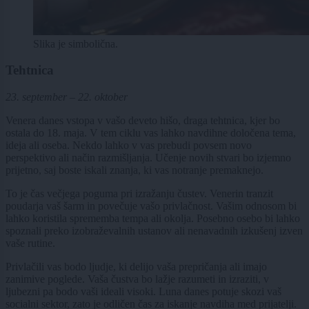
Slika je simbolična.
Tehtnica
23. september – 22. oktober
Venera danes vstopa v vašo deveto hišo, draga tehtnica, kjer bo
ostala do 18. maja. V tem ciklu vas lahko navdihne določena tema,
ideja ali oseba. Nekdo lahko v vas prebudi povsem novo
perspektivo ali način razmišljanja. Učenje novih stvari bo izjemno
prijetno, saj boste iskali znanja, ki vas notranje premaknejo.
To je čas večjega poguma pri izražanju čustev. Venerin tranzit
poudarja vaš šarm in povečuje vašo privlačnost. Vašim odnosom bi
lahko koristila sprememba tempa ali okolja. Posebno osebo bi lahko
spoznali preko izobraževalnih ustanov ali nenavadnih izkušenj izven
vaše rutine.
Privlačili vas bodo ljudje, ki delijo vaša prepričanja ali imajo
zanimive poglede. Vaša čustva bo lažje razumeti in izraziti, v
ljubezni pa bodo vaši ideali visoki. Luna danes potuje skozi vaš
socialni sektor, zato je odličen čas za iskanje navdiha med prijatelji.