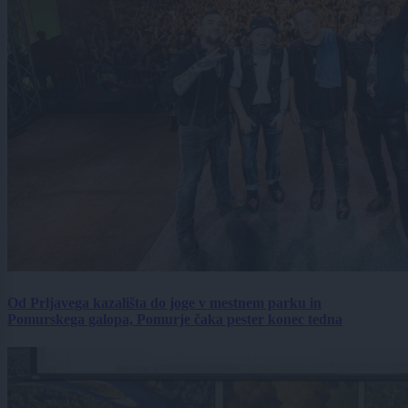
Od Prljavega kazališta do joge v mestnem parku in
Pomurskega galopa, Pomurje čaka pester konec tedna