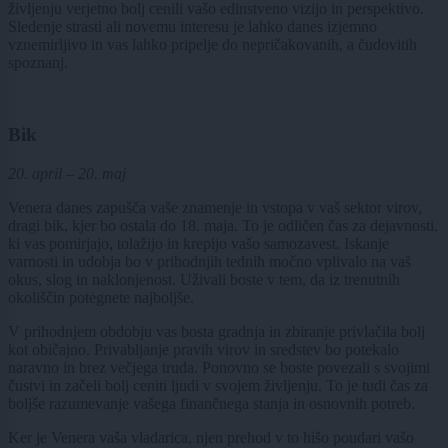
življenju verjetno bolj cenili vašo edinstveno vizijo in perspektivo.
Sledenje strasti ali novemu interesu je lahko danes izjemno
vznemirljivo in vas lahko pripelje do nepričakovanih, a čudovitih
spoznanj.
Bik
20. april – 20. maj
Venera danes zapušča vaše znamenje in vstopa v vaš sektor virov,
dragi bik, kjer bo ostala do 18. maja. To je odličen čas za dejavnosti,
ki vas pomirjajo, tolažijo in krepijo vašo samozavest. Iskanje
varnosti in udobja bo v prihodnjih tednih močno vplivalo na vaš
okus, slog in naklonjenost. Uživali boste v tem, da iz trenutnih
okoliščin potegnete najboljše.
V prihodnjem obdobju vas bosta gradnja in zbiranje privlačila bolj
kot običajno. Privabljanje pravih virov in sredstev bo potekalo
naravno in brez večjega truda. Ponovno se boste povezali s svojimi
čustvi in začeli bolj ceniti ljudi v svojem življenju. To je tudi čas za
boljše razumevanje vašega finančnega stanja in osnovnih potreb.
Ker je Venera vaša vladarica, njen prehod v to hišo poudari vašo