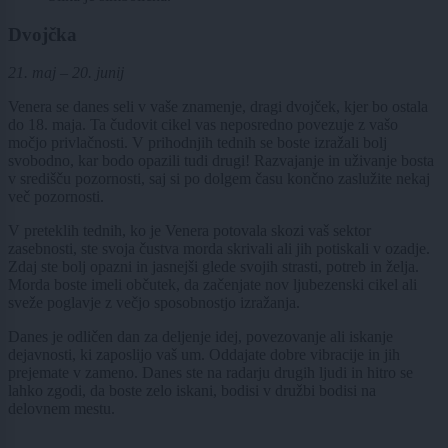
Dvojčka
21. maj – 20. junij
Venera se danes seli v vaše znamenje, dragi dvojček, kjer bo ostala
do 18. maja. Ta čudovit cikel vas neposredno povezuje z vašo
močjo privlačnosti. V prihodnjih tednih se boste izražali bolj
svobodno, kar bodo opazili tudi drugi! Razvajanje in uživanje bosta
v središču pozornosti, saj si po dolgem času končno zaslužite nekaj
več pozornosti.
V preteklih tednih, ko je Venera potovala skozi vaš sektor
zasebnosti, ste svoja čustva morda skrivali ali jih potiskali v ozadje.
Zdaj ste bolj opazni in jasnejši glede svojih strasti, potreb in želja.
Morda boste imeli občutek, da začenjate nov ljubezenski cikel ali
sveže poglavje z večjo sposobnostjo izražanja.
Danes je odličen dan za deljenje idej, povezovanje ali iskanje
dejavnosti, ki zaposlijo vaš um. Oddajate dobre vibracije in jih
prejemate v zameno. Danes ste na radarju drugih ljudi in hitro se
lahko zgodi, da boste zelo iskani, bodisi v družbi bodisi na
delovnem mestu.