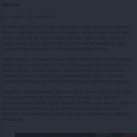
Devica
23. avgust – 22. september
Venera danes vstopa v vašo deseto hišo, draga devica, kar pomeni,
da ste v odličnem položaju za uživanje v zasledovanju svojih ciljev.
Tu bo ostala do 18. maja in blagoslavljala vašo kariero, ugled in
odgovornosti. To je ugoden čas za mehčanje ali izboljšanje vaše
javne podobe s pomočjo očarljive in umetniške Venere.
Vaša osebnost, skrbnost in ustvarjalnost bodo v tem obdobju močno
prispevale k vašemu uspehu. To je čas za pozitivno publiciteto, pa
tudi za iskanje večjega užitka v samem procesu dela. Družabne
priložnosti lahko pridejo preko profesionalnih stikov, v svojem
poklicnem življenju pa boste izžarevali toplo in privlačno energijo.
Najboljši način za uporabo tega tranzita je jasnost glede vaših želja
in častno ravnanje pri njihovem uresničevanju. Zdaj ste lahko
prepoznani kot odličen vzgled drugim. Vendar pa je danes, z Luno v
dvanajsti hiši, primerno, da se za trenutek umaknete od sveta.
Potrebovali boste malo več časa zase, da si oddahnete od pretirane
stimulacije.