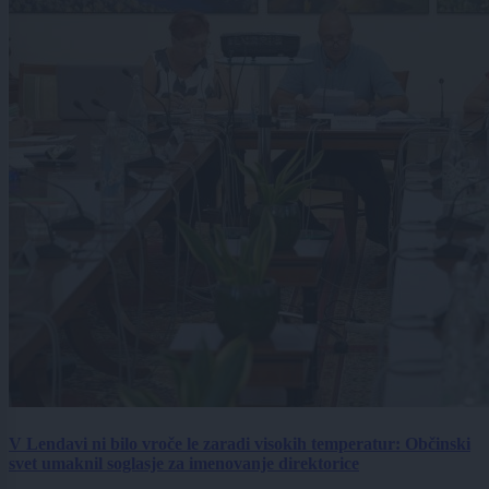
V Lendavi ni bilo vroče le zaradi visokih temperatur: Občinski
svet umaknil soglasje za imenovanje direktorice