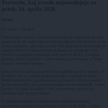
Preverite, kaj zvezde napovedujejo za
petek, 24. aprila 2026.
Oven
21. marec – 19. april
Venera danes vstopa v vaš sektor komunikacij, dragi oven, kjer bo
gostovala do 18. maja. Vaša potreba po deljenju misli in čustev se bo
močno povečala – prav tako pa tudi vaša sposobnost, da to storite na
očarljiv način! Ta lahkoten tranzit je idealen za razvijanje novih
interesov in uspešno prenašanje vaših sporočil okolici. Z boginjo
ljubezni, ki dela čarovnije v vašem sektorju povezovanja, se boste
izražali z izjemnim šarmom.
Uživali boste v učenju, pogovorih in poglabljanju vezi z drugimi. To
je odličen čas za vzpostavljanje harmonije s sorodniki in znanci.
Morda boste deležni pozitivne javne pozornosti, vaša naravnanost
pa bo optimistična, kar vam bo pomagalo na vseh področjih. Venera
prinaša več užitka in topline v vaše vsakodnevne opravke ter
izboljšuje vaše socialne veščine.
V prihodnjih tednih bo v ljubezenskih odnosih še posebej
pomembna mentalna kompatibilnost. Danes bodo ljudje v vašem