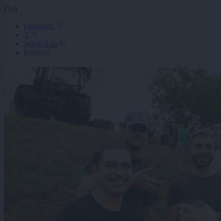
Deli
Facebook
X
WhatsApp
Pošlji