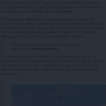
Podpis pogodbe med GIC Gradnje in Domom starejših Lendava
pomeni zeleno luč za začetek del. Ekipa izvajalca je že pripravljena
in načrtuje, da se bodo
dela
začela
še ta mesec
.
Kot je povedal
Aleš Žibert
, komercialni direktor podjetja GIC
Gradnje, bodo gradnjo izpeljali po najvišjih standardih: »Naš cilj je,
da projekte zaključimo vsaj pet odstotkov pred rokom, brez dodatnih
stroškov in brez poškodb na gradbišču. Objekt bo v veliki meri
lesen
, zgrajen trajnostno in naravno umeščen v okolje.«
Končanje gradnje in predaja doma na namen je
načrtovana v
prihodnjem letu.
Ta dolgo pričakovana investicija, ki se je pripravljala več let, bo
pomemben korak k zagotavljanju kakovostnega življenja za starejše
občane Kobilja in celotne Pomurske regije, saj jim bo omogočila
varno in udobno bivanje v znanem okolju, povezanem z lokalno
skupnostjo.