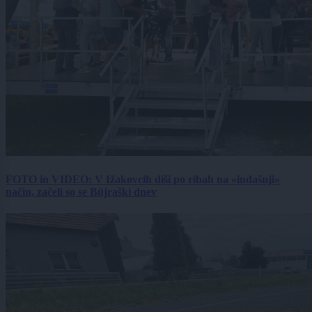
FOTO in VIDEO: V Ižakovcih diši po ribah na »indašnji«
način, začeli so se Büjraški dnev