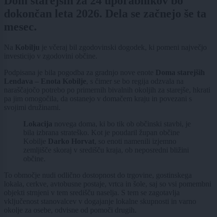
Dom starejših za 24 uporabnikov bo
dokončan leta 2026. Dela se začnejo še ta
mesec.
Na
Kobilju
je včeraj bil zgodovinski dogodek, ki pomeni največjo
investicijo v zgodovini občine.
Podpisana je bila pogodba za gradnjo nove enote
Doma starejših
Lendava – Enota Kobilje
, s čimer se bo regija odzvala na
naraščajočo potrebo po primernih bivalnih okoljih za starejše, hkrati
pa jim omogočila, da ostanejo v domačem kraju in povezani s
svojimi družinami.
Lokacija
novega doma, ki bo tik ob občinski stavbi, je
bila izbrana strateško. Kot je poudaril župan občine
Kobilje
Darko Horvat
, so enoti namenili izjemno
zemljišče skoraj v središču kraja, ob neposredni bližini
občine.
To območje nudi odlično dostopnost do trgovine, gostinskega
lokala, cerkve, avtobusne postaje, vrtca in šole, saj so vsi pomembni
objekti strnjeni v tem središču naselja. S tem se zagotavlja
vključenost stanovalcev v dogajanje lokalne skupnosti in varno
okolje za osebe, odvisne od pomoči drugih.