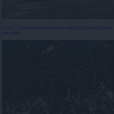
FOTO: V soboškem mestnem parku podrli več dreves. Preverili
smo, zakaj