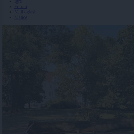
Igre
Forum
Mali oglasi
Malice