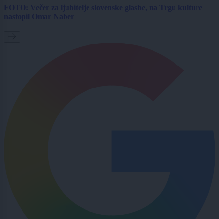
FOTO: Večer za ljubitelje slovenske glasbe, na Trgu kulture
nastopil Omar Naber