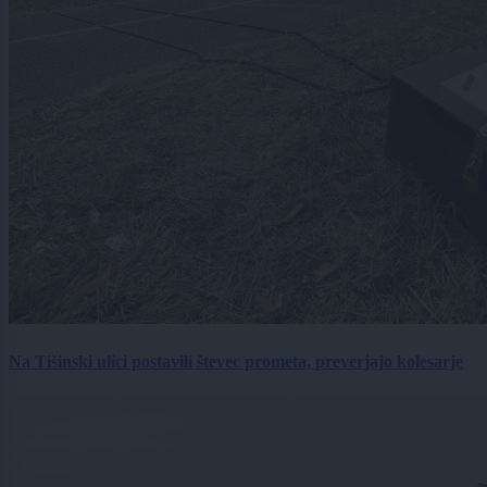
Na Tišinski ulici postavili števec prometa, preverjajo kolesarje