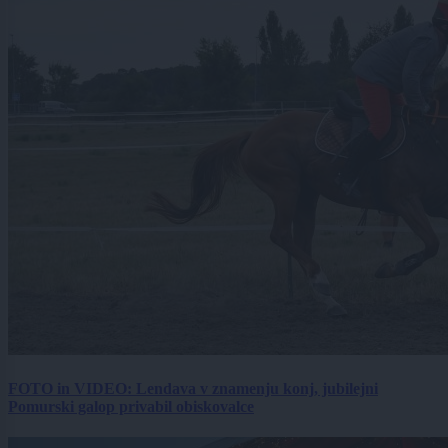
FOTO in VIDEO: Lendava v znamenju konj, jubilejni
Pomurski galop privabil obiskovalce