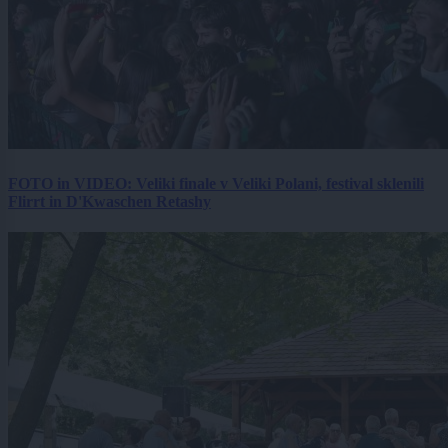
FOTO in VIDEO: Veliki finale v Veliki Polani, festival sklenili
Flirrt in D'Kwaschen Retashy