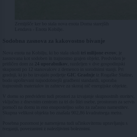
Zemljišče ker bo stala nova enota Doma starejših
Lendava - Enota Kobilje.
Sodobna zasnova za kakovostno bivanje
Nova enota na Kobilju, ki bo stala okoli
tri milijone evrov
, je
zasnovana kot sodoben in trajnostno grajen objekt. Predviden je
pritličen dom za
24 uporabnikov
, razdeljen v dve gospodinjski
skupnosti po 12 stanovalcev z demenco in sorodnimi stanji. Pri
gradnji, ki jo bo izvajalo podjetje
GIC Gradnje
iz Rogaške Slatine,
bodo upoštevani najsodobnejši gradbeni standardi, uporaba
trajnostnih materialov in zahteve za skoraj nič energijske objekte.
V domu so predvideni tudi prostori za izvajanje skupnostnih storitev,
vključno z dnevnim centrom za tri do štiri osebe, prostorom za servis
pomoči na domu in eno enoposteljno sobo za začasno namestitev.
Skupna velikost objekta bo znašala 902,86 kvadratnega metra.
Posebna pozornost je namenjena tudi učinkovitemu upravljanju s
tveganji, povezanimi z nalezljivimi boleznimi.