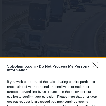
Primorka je spet odprta, a kaos se nadaljuje: Dve nesreči
Sobotainfo.com -
Do Not Process My Personal
povzročili večkilometrske kolone
Information
If you wish to opt-out of the sale, sharing to third parties, or
processing of your personal or sensitive information for
targeted advertising by us, please use the below opt-out
section to confirm your selection. Please note that after your
opt-out request is processed you may continue seeing