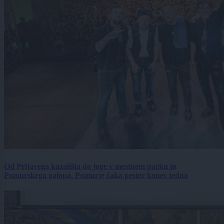
Od Prljavega kazališta do joge v mestnem parku in
Pomurskega galopa, Pomurje čaka pester konec tedna