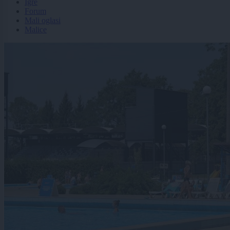
Igre
Forum
Mali oglasi
Malice