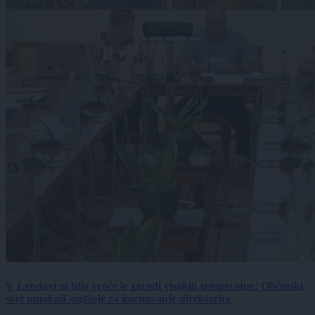
V Lendavi ni bilo vroče le zaradi visokih temperatur: Občinski
svet umaknil soglasje za imenovanje direktorice