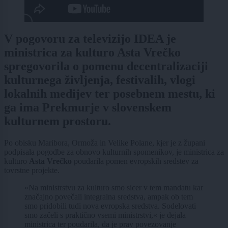
V pogovoru za televizijo IDEA je
ministrica za kulturo Asta Vrečko
spregovorila o pomenu decentralizaciji
kulturnega življenja, festivalih, vlogi
lokalnih medijev ter posebnem mestu, ki
ga ima Prekmurje v slovenskem
kulturnem prostoru.
Po obisku Maribora, Ormoža in Velike Polane, kjer je z župani
podpisala pogodbe za obnovo kulturnih spomenikov, je ministrica za
kulturo
Asta Vrečko
poudarila pomen evropskih sredstev za
tovrstne projekte.
»Na ministrstvu za kulturo smo sicer v tem mandatu kar
značajno povečali integralna sredstva, ampak ob tem
smo pridobili tudi nova evropska sredstva. Sodelovati
smo začeli s praktično vsemi ministrstvi,« je dejala
ministrica ter poudarila, da je prav povezovanje