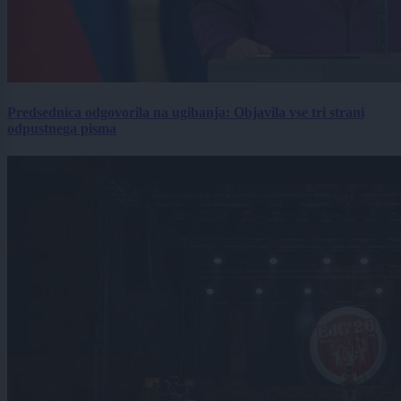
Predsednica odgovorila na ugibanja: Objavila vse tri strani
odpustnega pisma