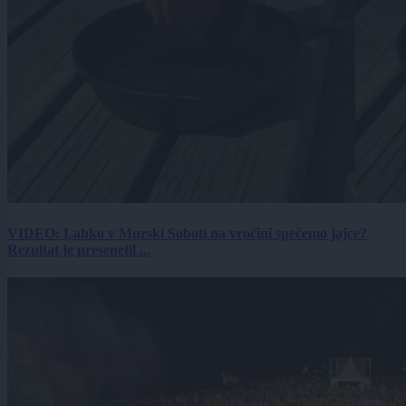
VIDEO: Lahko v Murski Soboti na vročini spečemo jajce?
Rezultat je presenetil ...