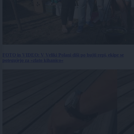
FOTO in VIDEO: V Veliki Polani diši po bujti repi, ekipe se
potegujejo za »zlato kihanico«