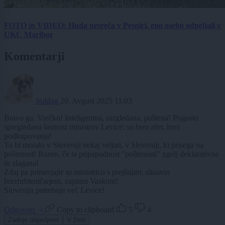
FOTO in VIDEO: Huda nesreča v Pesnici, eno osebo odpeljali v
UKC Maribor
Komentarji
buldog
20. Avgust 2025 11:03
Bravo ga. Vrečko! Inteligentna, razgledana, poštena! Pogosto
spregledana lastnost ministrov Levice: so brez afer, brez
podkupovanja!
To bi moralo v Sloveniji nekaj veljati, v Sloveniji, ki prisega na
poštenost! Razen, če ta pripapadnost "poštenosti" zgolj deklarativna
in zlagana!
Zdaj pa primerjajte to ministrico s prejšnjim; slinavin
brezhrbteničarjem, zapitim Vaskom!
Slovenija potrebuje več Levice!
Odgovori
Copy to clipboard
5
4
Zadnje objavljeno
V živo