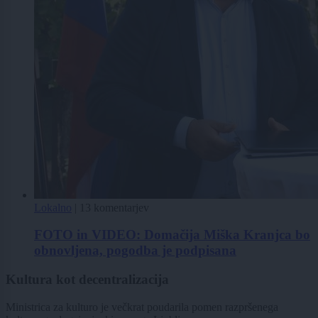
Lokalno
|
13 komentarjev
FOTO in VIDEO: Domačija Miška Kranjca bo
obnovljena, pogodba je podpisana
Kultura kot decentralizacija
Ministrica za kulturo je večkrat poudarila pomen razpršenega