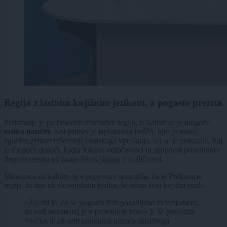
Regija z lastnim knjižnim jezikom, a pogosto prezrta
Prekmurje je po besedah ministrice regija, iz katere se je mogoče
veliko naučiti
. Kot primer je izpostavila Puščo, kjer je nastal
zgleden primer reševanja romskega vprašanja, saj se je pokazalo, kaj
je mogoče doseči, kadar lokalni odločevalci in skupnost prisluhnejo
drug drugemu ter znajo živeti skupaj v različnosti.
Ministrica za kulturo je v pogovoru spomnila, da je Prekmurje
regija, ki ima ob slovenskem jeziku, še edina svoj knjižni jezik.
»Žal mi je, da se pogosto čuti pozabljeno in verjamem,
da tudi marsikdaj je v preteklosti bilo,« je še povedala
Vrečko in ob tem poudarila pomen skladnega