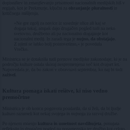
dopisništev in zmanjševanju prisotnosti nacionalnih medijskih hiš v
regijah, kot je Prekmurje, ključni za
ohranjanje pluralnosti
in
kritičnega mišljenja.
»Ne gre zgolj za novice iz sosednje ulice ali kaj se
dogaja tukaj, ampak dajo drugačen pogled tudi na neko
svetovno, družbeno ali pa nacionalno dogajanje kot
nacionalni medij. In zaradi tega je
nujno, da obstajajo
.
Z njimi se lahko bolj poistovetimo,« je povedala
Vrečko.
Ministrica se je dotaknila tudi prenove medijske zakonodaje, ki je na
področju kulture ostala skoraj nespremenjena več kot dvajset let.
Napovedala je, da bo zakon v obravnavi septembra, ko naj bi tudi
zaživel
.
Kultura pomaga iskati rešitve, ki niso vedno
premočrtne
Ministrica je ob koncu pogovora poudarila, da si želi, da bi ljudje
kulturo razumeli kot nekaj svojega in nujnega za razvoj družbe.
Po njenem mnenju
kultura in umetnost navdihujeta
, ponujata
refleksijo in drugačen pogled na posameznika ter družbo kot celoto.