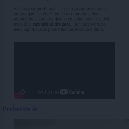
»Uči nas strpnosti, uči nas sedeti za isto mizo, uči se
pogovarjati, iskati rešitve, ki niso morda vedno
premočrtne ali pa okvirjene v en kalup, ampak videti
malo dlje,
razmišljati drugače
,« je v pogovoru za
televizijo
IDEA
še poudarila ministrica za kulturo.
Preberite še