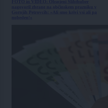
FOTO in VIDEO: Obsojeni Šlihthuber
nagovoril zbrane na občinskem prazniku v
Gornjih Petrovcih: »Ali smo krivi vsi ali pa
nobeden!«