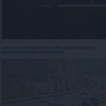
Tole ne bo za oči otrok: Nocoj bo Ptuj gostil provokativni
Queernight, najmlajši vabljeni drugam