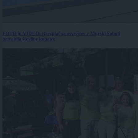
FOTO in VIDEO: Brezplačna osvežitev v Murski Soboti
privabila številne kopalce