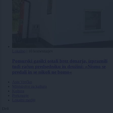
Lokalno
|
10 komentarjev
Pomurski gasilci ostali brez denarja, izpraznili
tudi račun predsedniku in družini: »Nismo se
predali in se nikoli ne bomo«
Asta Vrečko
Ministrstvo za kulturo
Kultura
Prekmurje
Lokalni mediji
Deli