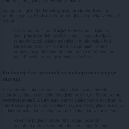
kulturnega dogajanja, ki presega Ljubljano.
Spregovorila je tudi o
Dnevih poezije in vina
ter festivalu
sodobnega plesa
Fronta
, ki bo prihodnji teden potekal v Murski
Soboti.
»Res moram reči, da
Matjaž Farič
opravlja izjemno
delo,
pionirsko delo
, približevanje enega področja, ki
se morda ne zdi nekako najbližje in bi bilo veliko bolj
enostavno to delati v Mariboru ali Ljubljani. To ima
odmev, ima publiko tako lokalno, kot v celi Sloveniji in
pa tudi mednarodno,« je povedala Vrečko.
Prekmurje kot opomnik za enakopravne pogoje
razvoja
Na vprašanje, kako kot predstavnica vlade razume besede
beltinskega župana na nedavni regijski proslavi, da Prekmurci
ne
potrebujejo daril
iz Ljubljane, temveč enake pogoje kot drugi, je
ministrica odgovorila, da na skladen regijski razvoj gleda na način,
da lahko družba dobro deluje samo, če deluje dobro kot celota.
»Treba je pogledati mesto, kraj, regijo, poslušati,
prisluhniti prebivalcem, tudi občinam, kaj potrebujejo,