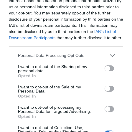
interest-based ads based on personal information utilized by
us or personal information disclosed to third parties prior to
your opt-out. You may separately opt-out of the further
disclosure of your personal information by third parties on the
IAB’s list of downstream participants. This information may
also be disclosed by us to third parties on the
IAB’s List of
Downstream Participants
that may further disclose it to other
third parties.
Please note that this website/app uses one or more Google
Personal Data Processing Opt Outs
services and may gather and store information including but
not limited to your visit or usage behaviour. You may click to
I want to opt-out of the Sharing of my
personal data.
grant or deny consent to Google and its third-party tags to
Opted In
use your data for below specified purposes in below Google
consent section.
I want to opt-out of the Sale of my
Personal Data.
Opted In
FOTO: Iskala je vodo, nato pa se je zgodila tragedija?
I want to opt-out of processing my
Fotografije srne pretresle številne
Personal Data for Targeted Advertising.
Opted In
Prijavi se na cajtng
I want to opt-out of Collection, Use,
Retention, Sale, and/or Sharing of my