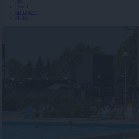
Igre
Forum
Mali oglasi
Malice