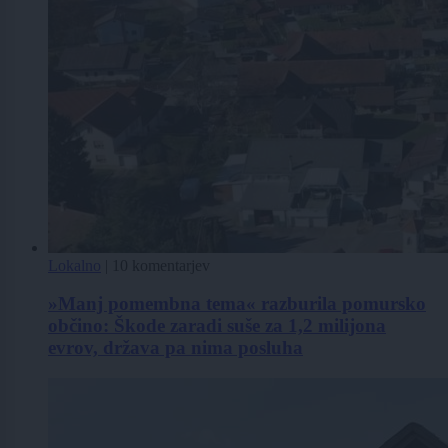
Lokalno
|
10 komentarjev
»Manj pomembna tema« razburila pomursko
občino: Škode zaradi suše za 1,2 milijona
evrov, država pa nima posluha