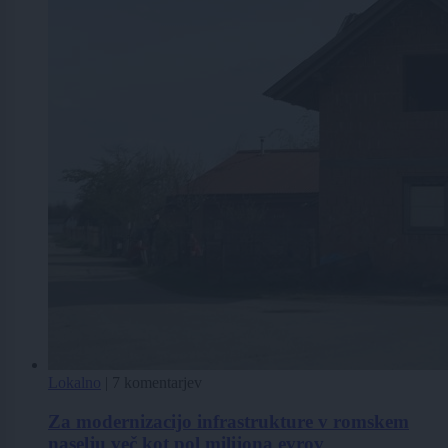
Lokalno
|
7 komentarjev
Za modernizacijo infrastrukture v romskem
naselju več kot pol milijona evrov