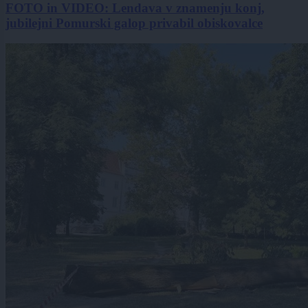
FOTO in VIDEO: Lendava v znamenju konj,
jubilejni Pomurski galop privabil obiskovalce