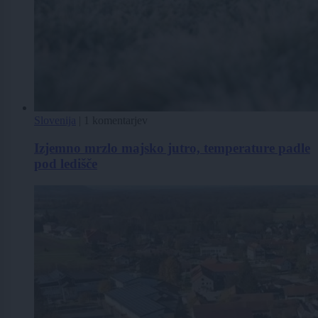
Slovenija
|
1 komentarjev
Izjemno mrzlo majsko jutro, temperature padle
pod ledišče