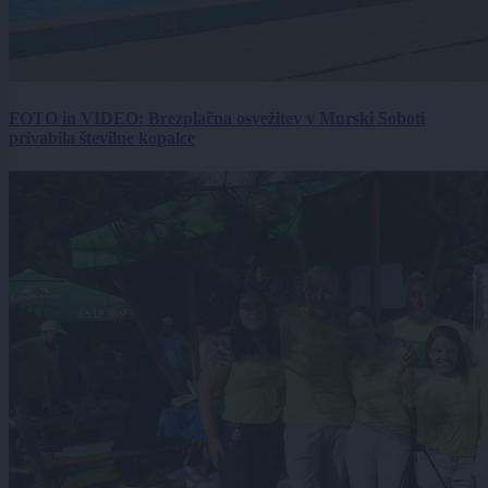
FOTO in VIDEO: Brezplačna osvežitev v Murski Soboti
privabila številne kopalce