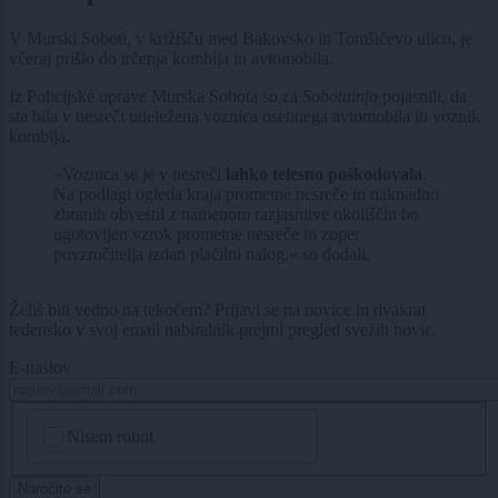
V Murski Soboti, v križišču med Bakovsko in Tomšičevo ulico, je
včeraj prišlo do trčenja kombija in avtomobila.
Iz Policijske uprave Murska Sobota so za
Sobotainfo
pojasnili, da
sta bila v nesreči udeležena voznica osebnega avtomobila in voznik
kombija.
»Voznica se je v nesreči
lahko telesno poškodovala
.
Na podlagi ogleda kraja prometne nesreče in naknadno
zbranih obvestil z namenom razjasnitve okoliščin bo
ugotovljen vzrok prometne nesreče in zoper
povzročitelja izdan plačilni nalog,« so dodali.
Želiš biti vedno na tekočem? Prijavi se na novice in dvakrat
tedensko v svoj email nabiralnik prejmi pregled svežih novic.
E-naslov
CAPTCHA
Nisem robot
Naročite se