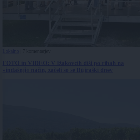
Lokalno
|
7 komentarjev
FOTO in VIDEO: V Ižakovcih diši po ribah na
»indašnji« način, začeli so se Büjraški dnev