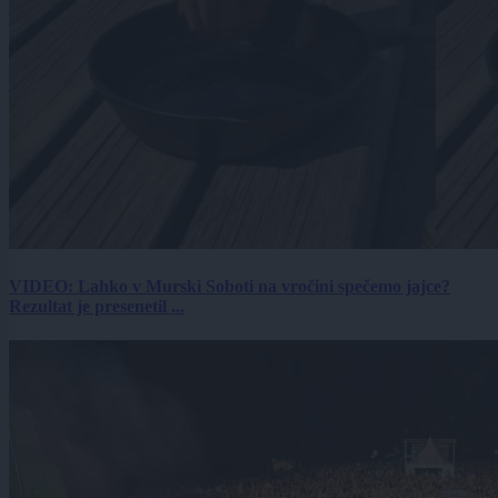
VIDEO: Lahko v Murski Soboti na vročini spečemo jajce?
Rezultat je presenetil ...