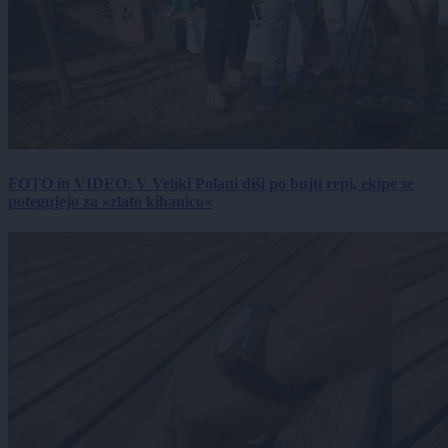
FOTO in VIDEO: V Veliki Polani diši po bujti repi, ekipe se
potegujejo za »zlato kihanico«