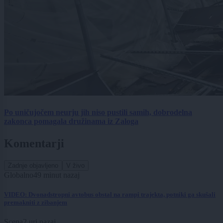
Po uničujočem neurju jih niso pustili samih, dobrodelna
zakonca pomagala družinama iz Zaloga
Komentarji
Zadnje objavljeno
V živo
Globalno
49 minut nazaj
VIDEO: Dvonadstropni avtobus obstal na rampi trajekta, potniki ga skušali
premakniti z zibanjem
Scena
2 uri nazaj