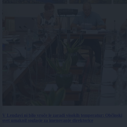
V Lendavi ni bilo vroče le zaradi visokih temperatur: Občinski
svet umaknil soglasje za imenovanje direktorice