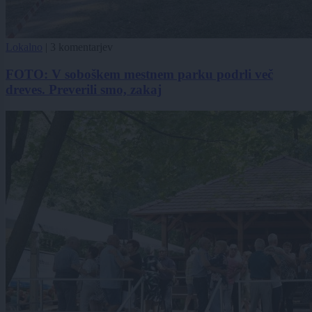
Lokalno
|
3 komentarjev
FOTO: V soboškem mestnem parku podrli več
dreves. Preverili smo, zakaj