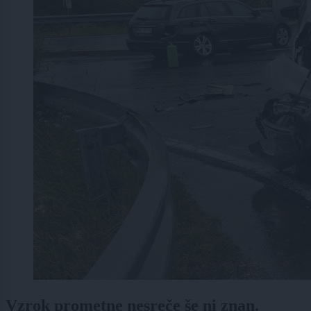
Vzrok prometne nesreče še ni znan.