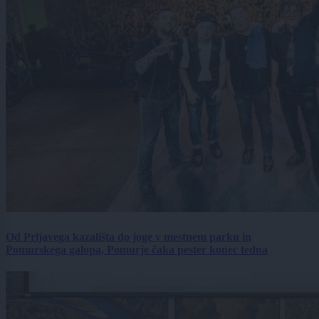
Od Prljavega kazališta do joge v mestnem parku in
Pomurskega galopa, Pomurje čaka pester konec tedna