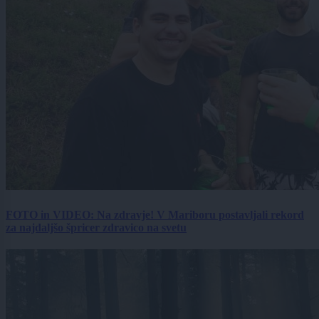
FOTO in VIDEO: Na zdravje! V Mariboru postavljali rekord
za najdaljšo špricer zdravico na svetu