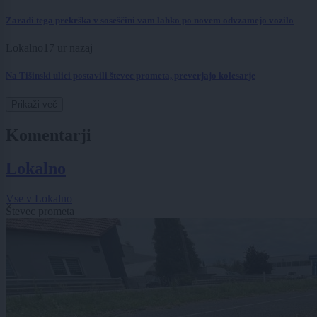
Zaradi tega prekrška v soseščini vam lahko po novem odvzamejo vozilo
Lokalno
17 ur nazaj
Na Tišinski ulici postavili števec prometa, preverjajo kolesarje
Prikaži več
Komentarji
Lokalno
Vse v Lokalno
Števec prometa