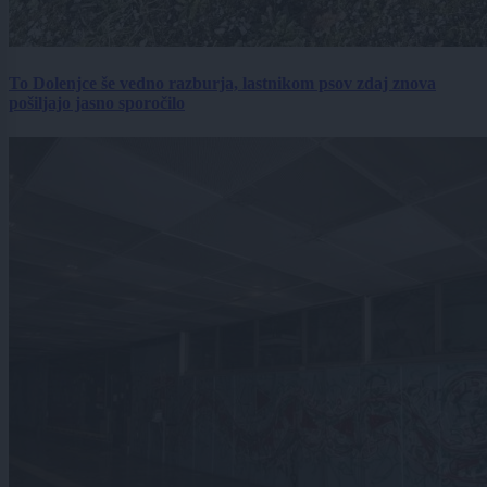
To Dolenjce še vedno razburja, lastnikom psov zdaj znova
pošiljajo jasno sporočilo