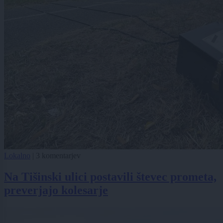
Lokalno
|
3 komentarjev
Na Tišinski ulici postavili števec prometa,
preverjajo kolesarje