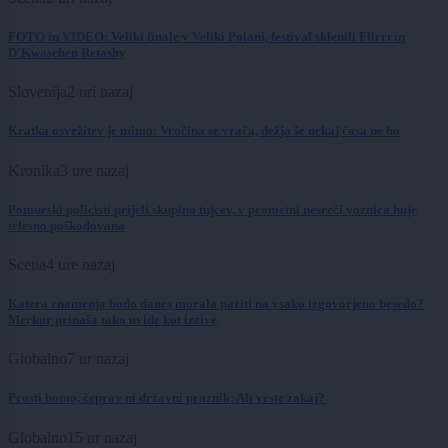
FOTO in VIDEO: Veliki finale v Veliki Polani, festival sklenili Flirrt in
D'Kwaschen Retashy
Slovenija
2 uri nazaj
Kratka osvežitev je mimo: Vročina se vrača, dežja še nekaj časa ne bo
Kronika
3 ure nazaj
Pomurski policisti prijeli skupino tujcev, v prometni nesreči voznica huje
telesno poškodovana
Scena
4 ure nazaj
Katera znamenja bodo danes morala paziti na vsako izgovorjeno besedo?
Merkur prinaša tako uvide kot izzive
Globalno
7 ur nazaj
Prosti bomo, čeprav ni državni praznik: Ali veste zakaj?
Globalno
15 ur nazaj