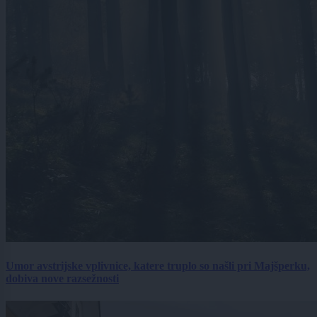
Umor avstrijske vplivnice, katere truplo so našli pri Majšperku,
dobiva nove razsežnosti