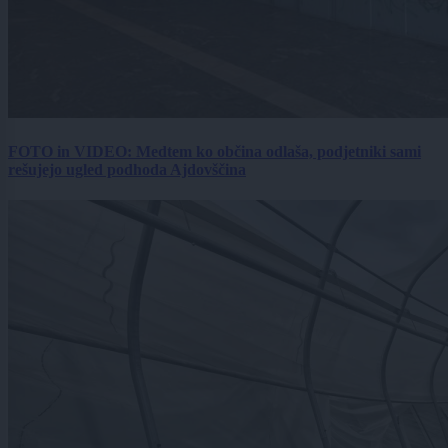
FOTO in VIDEO: Medtem ko občina odlaša, podjetniki sami
rešujejo ugled podhoda Ajdovščina