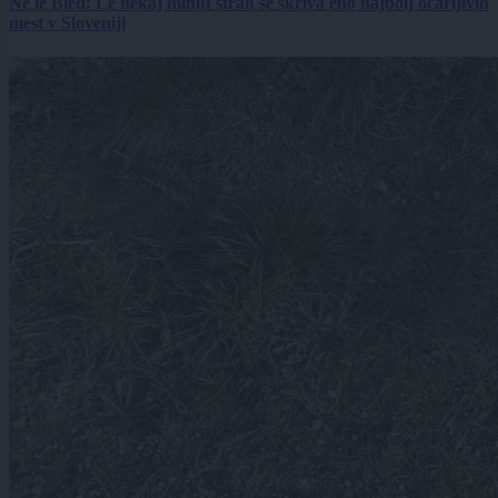
Ne le Bled: Le nekaj minut stran se skriva eno najbolj očarljivih
mest v Sloveniji