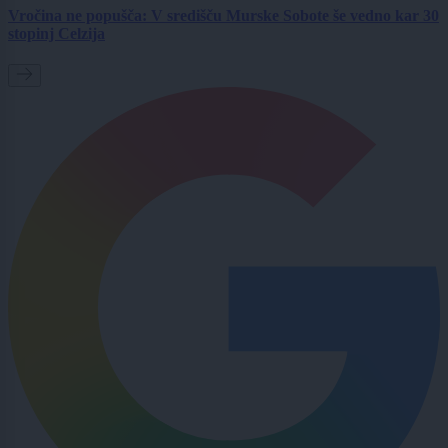
Vročina ne popušča: V središču Murske Sobote še vedno kar 30
stopinj Celzija