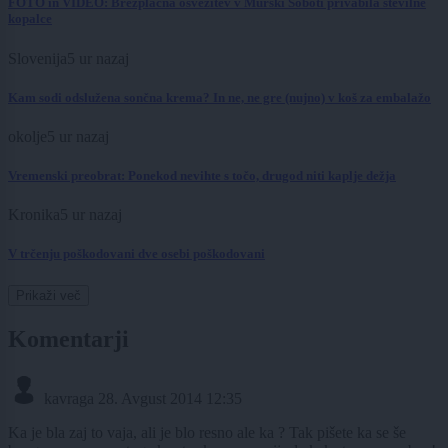
FOTO in VIDEO: Brezplačna osvežitev v Murski Soboti privabila številne
kopalce
Slovenija
5 ur nazaj
Kam sodi odslužena sončna krema? In ne, ne gre (nujno) v koš za embalažo
okolje
5 ur nazaj
Vremenski preobrat: Ponekod nevihte s točo, drugod niti kaplje dežja
Kronika
5 ur nazaj
V trčenju poškodovani dve osebi poškodovani
Prikaži več
Komentarji
kavraga
28. Avgust 2014 12:35
Ka je bla zaj to vaja, ali je blo resno ale ka ? Tak pišete ka se še