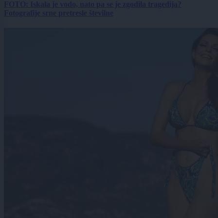
FOTO: Iskala je vodo, nato pa se je zgodila tragedija?
Fotografije srne pretresle številne