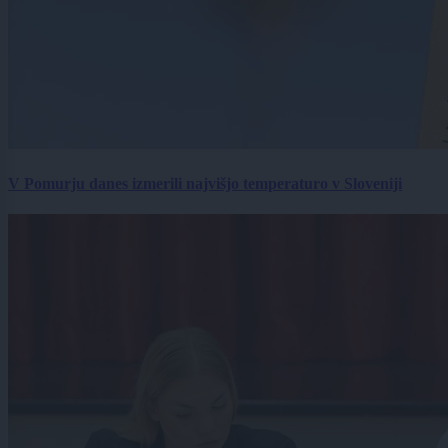
V Pomurju danes izmerili najvišjo temperaturo v Sloveniji