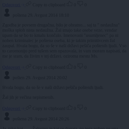
Odgovori
Copy to clipboard
0
0
poštena
29. Avgust 2014 18:10
Zgodba je povsem drugačna, bilo je obratno... saj ta " nedaužna"
moška sploh nista nedaužna. Žal imajo take osebe veze, vendar
upam da se bo to kmalu končalo. Imenovani "usumljenec" pa ni
noben kriminalec je poštena oseba, ki je takim primitivcem žal
zaupal. Hvala bogu, da so še v naši državi pešiča poštenih ljudi. Vso
to caromonijo pred tušem sem opazovala, in vam moram napisati, da
me je sram, da živim v tej državi. oziroma mestu Ms.
Odgovori
Copy to clipboard
0
0
pošten
29. Avgust 2014 20:02
Hvala bogu, da so še v naši državi pešiča poštenih ljudi.
Žal jih je večina nepismenih.
Odgovori
Copy to clipboard
0
0
poštena
29. Avgust 2014 20:26
Ja, tako kot ...... Žalostno je kaj se dogaja, pa tega noben ne upa