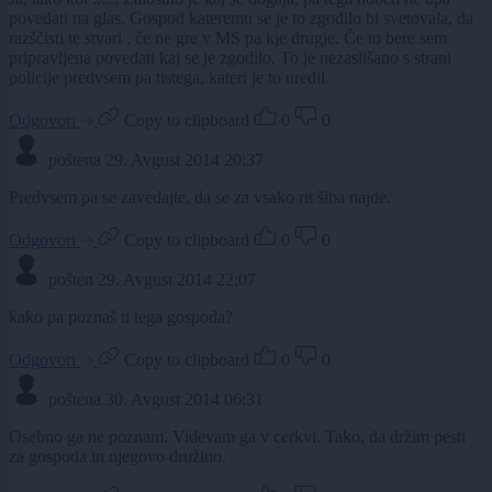
povedati na glas. Gospod kateremu se je to zgodilo bi svetovala, da
razščisti te stvari , če ne gre v MS pa kje drugje. Če to bere sem
pripravljena povedati kaj se je zgodilo. To je nezaslišano s strani
policije predvsem pa tistega, kateri je to uredil.
Odgovori
Copy to clipboard
0
0
poštena
29. Avgust 2014 20:37
Predvsem pa se zavedajte, da se za vsako rit šiba najde.
Odgovori
Copy to clipboard
0
0
pošten
29. Avgust 2014 22:07
kako pa poznaš ti tega gospoda?
Odgovori
Copy to clipboard
0
0
poštena
30. Avgust 2014 06:31
Osebno ga ne poznam. Videvam ga v cerkvi. Tako, da držim pesti
za gospoda in njegovo družino.