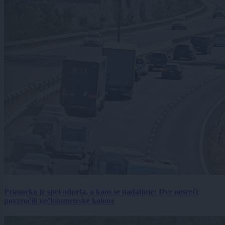
Primorka je spet odprta, a kaos se nadaljuje: Dve nesreči
povzročili večkilometrske kolone