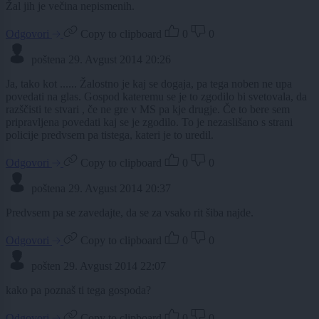
Žal jih je večina nepismenih.
Odgovori
Copy to clipboard
0
0
poštena
29. Avgust 2014 20:26
Ja, tako kot ...... Žalostno je kaj se dogaja, pa tega noben ne upa
povedati na glas. Gospod kateremu se je to zgodilo bi svetovala, da
razščisti te stvari , če ne gre v MS pa kje drugje. Če to bere sem
pripravljena povedati kaj se je zgodilo. To je nezaslišano s strani
policije predvsem pa tistega, kateri je to uredil.
Odgovori
Copy to clipboard
0
0
poštena
29. Avgust 2014 20:37
Predvsem pa se zavedajte, da se za vsako rit šiba najde.
Odgovori
Copy to clipboard
0
0
pošten
29. Avgust 2014 22:07
kako pa poznaš ti tega gospoda?
Odgovori
Copy to clipboard
0
0