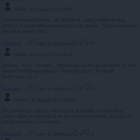
pošten
30. Avgust 2014 10:28
Torej ne poznaš človeka, niti zgodbe oz. zakaj je sploh do tega
prišlo in si pripravljena povedati kaj se je zgodilo. *žaljiva vsebina je
bila odstranjena* logic.
Odgovori
Copy to clipboard
0
0
pošten
30. Avgust 2014 10:34
poštena - xxxx - nevaren... Verjetno gre za eno in isto osebo, ki hoče
braniti ''nedolžnega gospoda'' kateremu grozi 5 let zaradi
izsiljevanja. Lp ;)
Odgovori
Copy to clipboard
0
0
Postena
30. Avgust 2014 16:49
Ne poznam ga...sem pa videla kaj se je zgodilo pri trgovskem
centru. Mam pa obcutek,da ste pa vi osebno vmesani. Tako,da se s
takimi primitivci vec ne bom .....
Odgovori
Copy to clipboard
0
0