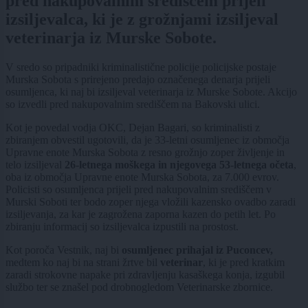
pred nakupovalnim središčem prijeli
izsiljevalca, ki je z grožnjami izsiljeval
veterinarja iz Murske Sobote.
V sredo so pripadniki kriminalistične policije policijske postaje
Murska Sobota s prirejeno predajo označenega denarja prijeli
osumljenca, ki naj bi izsiljeval veterinarja iz Murske Sobote. Akcijo
so izvedli pred nakupovalnim središčem na Bakovski ulici.
Kot je povedal vodja OKC, Dejan Bagari, so kriminalisti z
zbiranjem obvestil ugotovili, da je 33-letni osumljenec iz območja
Upravne enote Murska Sobota z resno grožnjo zoper življenje in
telo izsiljeval
26-letnega moškega in njegovega 53-letnega očeta
,
oba iz območja Upravne enote Murska Sobota, za 7.000 evrov.
Policisti so osumljenca prijeli pred nakupovalnim središčem v
Murski Soboti ter bodo zoper njega vložili kazensko ovadbo zaradi
izsiljevanja, za kar je zagrožena zaporna kazen do petih let. Po
zbiranju informacij so izsiljevalca izpustili na prostost.
Kot poroča Vestnik, naj bi
osumljenec prihajal iz Puconcev,
medtem ko naj bi na strani žrtve bil
veterinar
, ki je pred kratkim
zaradi strokovne napake pri zdravljenju kasaškega konja, izgubil
službo ter se znašel pod drobnogledom Veterinarske zbornice.