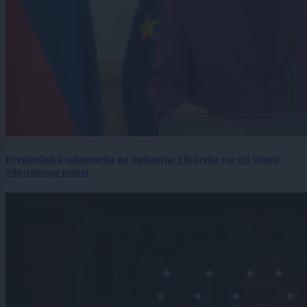
Predsednica odgovorila na ugibanja: Objavila vse tri strani
odpustnega pisma