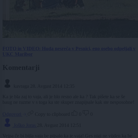
FOTO in VIDEO: Huda nesreča v Pesnici, eno osebo odpeljali v
UKC Maribor
Komentarji
kavraga
28. Avgust 2014 12:35
Ka je bla zaj to vaja, ali je blo resno ale ka ? Tak pišete ka se še
baug ne razme v s toga ka ste skuper znapijsale kak ste nesposobne!
Odgovori
Copy to clipboard
0
0
Joško Joras
28. Avgust 2014 12:51
Vejpa če bi bijla vaja be pijsalo ka je vaja! Ges nigi ne vijden ka be