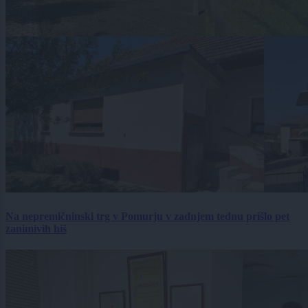
Na nepremičninski trg v Pomurju v zadnjem tednu prišlo pet
zanimivih hiš