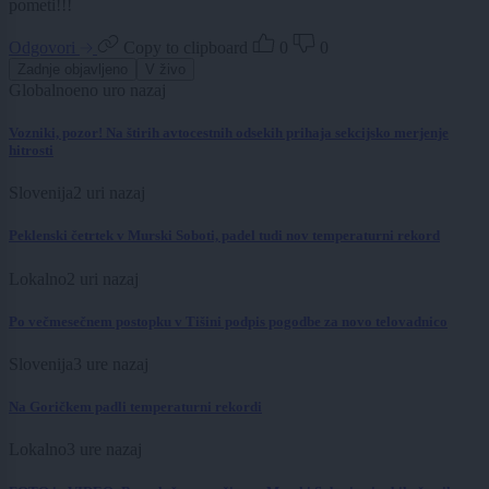
pometi!!!
Odgovori
Copy to clipboard
0
0
Zadnje objavljeno
V živo
Globalno
eno uro nazaj
Vozniki, pozor! Na štirih avtocestnih odsekih prihaja sekcijsko merjenje
hitrosti
Slovenija
2 uri nazaj
Peklenski četrtek v Murski Soboti, padel tudi nov temperaturni rekord
Lokalno
2 uri nazaj
Po večmesečnem postopku v Tišini podpis pogodbe za novo telovadnico
Slovenija
3 ure nazaj
Na Goričkem padli temperaturni rekordi
Lokalno
3 ure nazaj