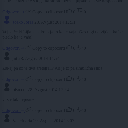
baug ne razme v s toga ka ste skuper znapijsale kak ste nesposobne!
Odgovori
Copy to clipboard
0
0
Joško Joras
28. Avgust 2014 12:51
Vejpa če bi bijla vaja be pijsalo ka je vaja! Ges nigi ne vijden ka be
pisalo ka je vaja!
Odgovori
Copy to clipboard
0
0
jnt
28. Avgust 2014 14:54
Zakaj pa so te dva aretejrali? Ali je to pa simblična slika.
Odgovori
Copy to clipboard
0
0
pismeni
28. Avgust 2014 17:24
vi ste tak nepismeni
Odgovori
Copy to clipboard
0
0
Veterinaria
29. Avgust 2014 13:07