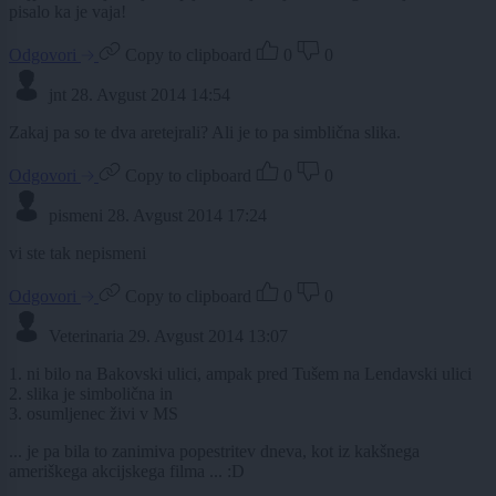
pisalo ka je vaja!
Odgovori
Copy to clipboard
0
0
jnt
28. Avgust 2014 14:54
Zakaj pa so te dva aretejrali? Ali je to pa simblična slika.
Odgovori
Copy to clipboard
0
0
pismeni
28. Avgust 2014 17:24
vi ste tak nepismeni
Odgovori
Copy to clipboard
0
0
Veterinaria
29. Avgust 2014 13:07
1. ni bilo na Bakovski ulici, ampak pred Tušem na Lendavski ulici
2. slika je simbolična in
3. osumljenec živi v MS
... je pa bila to zanimiva popestritev dneva, kot iz kakšnega
ameriškega akcijskega filma ... :D