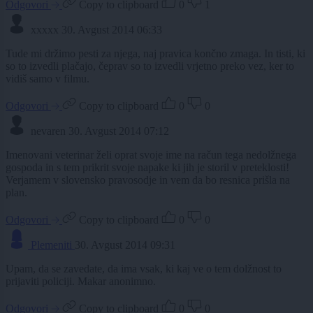
Odgovori
Copy to clipboard
0
1
xxxxx
30. Avgust 2014 06:33
Tude mi držimo pesti za njega, naj pravica končno zmaga. In tisti, ki
so to izvedli plačajo, čeprav so to izvedli vrjetno preko vez, ker to
vidiš samo v filmu.
Odgovori
Copy to clipboard
0
0
nevaren
30. Avgust 2014 07:12
Imenovani veterinar želi oprat svoje ime na račun tega nedolžnega
gospoda in s tem prikrit svoje napake ki jih je storil v preteklosti!
Verjamem v slovensko pravosodje in vem da bo resnica prišla na
plan.
Odgovori
Copy to clipboard
0
0
Plemeniti
30. Avgust 2014 09:31
Upam, da se zavedate, da ima vsak, ki kaj ve o tem dolžnost to
prijaviti policiji. Makar anonimno.
Odgovori
Copy to clipboard
0
0