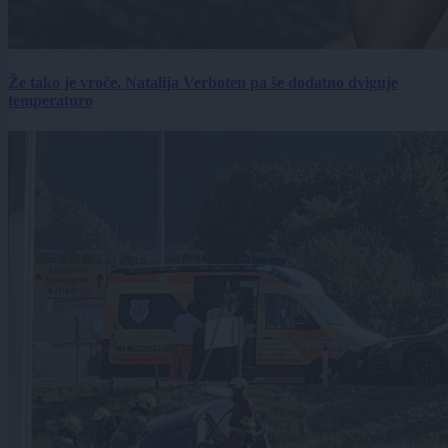
Že tako je vroče, Natalija Verboten pa še dodatno dviguje
temperaturo