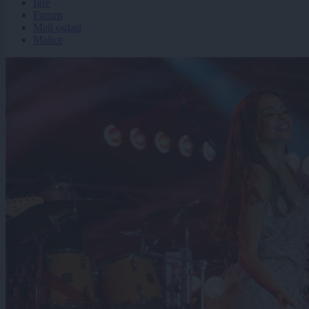
Igre
Forum
Mali oglasi
Malice