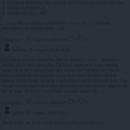
1. ni bilo na Bakovski ulici, ampak pred Tušem na Lendavski ulici
2. slika je simbolična in
3. osumljenec živi v MS
... je pa bila to zanimiva popestritev dneva, kot iz kakšnega
ameriškega akcijskega filma ... :D
Odgovori
Copy to clipboard
0
0
poštena
29. Avgust 2014 18:10
Zgodba je povsem drugačna, bilo je obratno... saj ta " nedaužna"
moška sploh nista nedaužna. Žal imajo take osebe veze, vendar
upam da se bo to kmalu končalo. Imenovani "usumljenec" pa ni
noben kriminalec je poštena oseba, ki je takim primitivcem žal
zaupal. Hvala bogu, da so še v naši državi pešiča poštenih ljudi. Vso
to caromonijo pred tušem sem opazovala, in vam moram napisati, da
me je sram, da živim v tej državi. oziroma mestu Ms.
Odgovori
Copy to clipboard
0
0
pošten
29. Avgust 2014 20:02
Hvala bogu, da so še v naši državi pešiča poštenih ljudi.