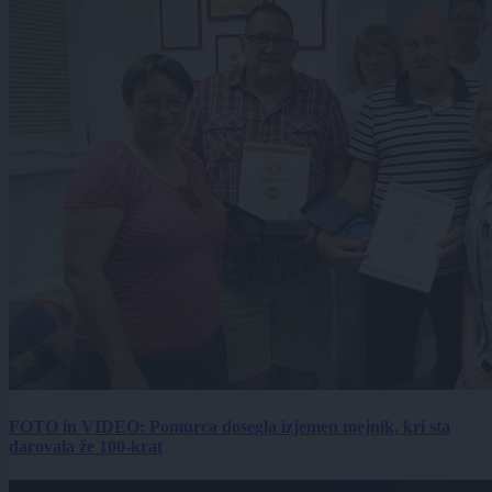
FOTO in VIDEO: Pomurca dosegla izjemen mejnik, kri sta
darovala že 100-krat