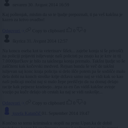
nevaren
30. Avgust 2014 16:59
Kaj poštenjak, mislim da so te ljudje prepoznali, ti pa veš kakšna je
kazen za krivo ovadbo!
Odgovori
Copy to clipboard
0
0
škyrica
31. Avgust 2014 12:57
Na koncu oseba kot ta veterinarv šišek... zajebe konja si še privošči
na policiji prijaviti isiljevanje naši policisti pa znajo ka je kriv in tij
7.0000jurčkov je bilo za takšnega konja premalo. Takšni ljudje so še
zaščiteni kak kočevski medved. Rejsan banda še več de takšni
isiljevan saj konc kraja policija si delo išče potem pa še sodišče malo
dela dobi na konch stroške krije država samo naj se vidi kak so kao
naši policaji močni naj si malo žepe preiščejo da na domaj delajo
racije kak pejneze kradnejo...tepa za en čas vidiš kakšne avtoje
vozijo pa kuče delajo ob cestah ka naj se vidi raskošje...
Odgovori
Copy to clipboard
0
0
jozefa Katančič
01. September 2014 19:47
Končno so temu kriminalcu stopili na prste.Upan,ka de dobil