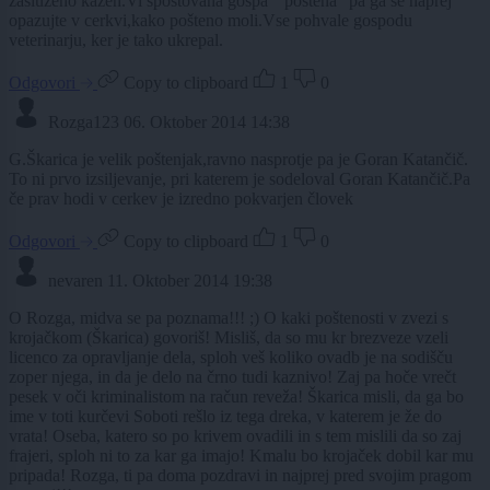
zasluženo kazen.Vi spoštovana gospa " poštena" pa ga še naprej
opazujte v cerkvi,kako pošteno moli.Vse pohvale gospodu
veterinarju, ker je tako ukrepal.
Odgovori
Copy to clipboard
1
0
Rozga123
06. Oktober 2014 14:38
G.Škarica je velik poštenjak,ravno nasprotje pa je Goran Katančič.
To ni prvo izsiljevanje, pri katerem je sodeloval Goran Katančič.Pa
če prav hodi v cerkev je izredno pokvarjen človek
Odgovori
Copy to clipboard
1
0
nevaren
11. Oktober 2014 19:38
O Rozga, midva se pa poznama!!! ;) O kaki poštenosti v zvezi s
krojačkom (Škarica) govoriš! Misliš, da so mu kr brezveze vzeli
licenco za opravljanje dela, sploh veš koliko ovadb je na sodišču
zoper njega, in da je delo na črno tudi kaznivo! Zaj pa hoče vrečt
pesek v oči kriminalistom na račun reveža! Škarica misli, da ga bo
ime v toti kurčevi Soboti rešlo iz tega dreka, v katerem je že do
vrata! Oseba, katero so po krivem ovadili in s tem mislili da so zaj
frajeri, sploh ni to za kar ga imajo! Kmalu bo krojaček dobil kar mu
pripada! Rozga, ti pa doma pozdravi in najprej pred svojim pragom