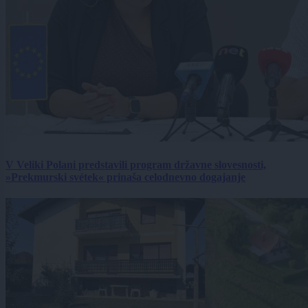
V Veliki Polani predstavili program državne slovesnosti,
»Prekmurski svétek« prinaša celodnevno dogajanje