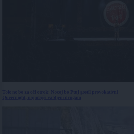
Tole ne bo za oči otrok: Nocoj bo Ptuj gostil provokativni
Queernight, najmlajši vabljeni drugam