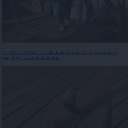
FOTO in VIDEO: V Veliki Polani diši po bujti repi, ekipe se
potegujejo za »zlato kihanico«