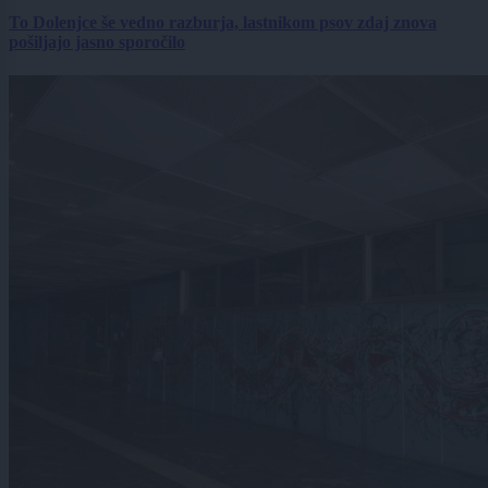
To Dolenjce še vedno razburja, lastnikom psov zdaj znova
pošiljajo jasno sporočilo