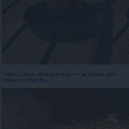
VIDEO: Lahko v Murski Soboti na vročini spečemo jajce?
Rezultat je presenetil ...