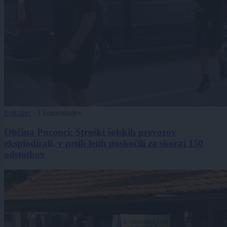
Lokalno
|
3 komentarjev
Občina Puconci: Stroški šolskih prevozov
eksplodirali, v petih letih poskočili za skoraj 150
odstotkov