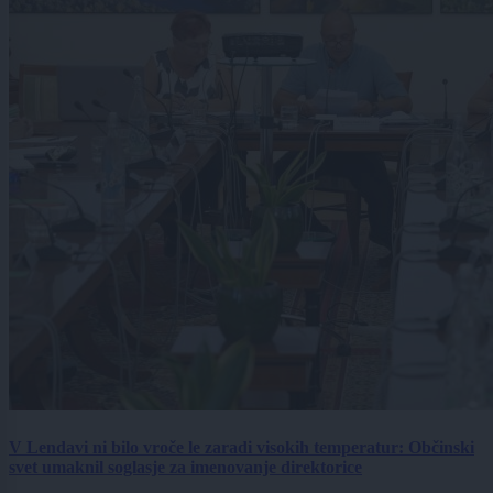
V Lendavi ni bilo vroče le zaradi visokih temperatur: Občinski
svet umaknil soglasje za imenovanje direktorice