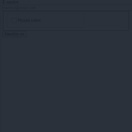
E-naslov
CAPTCHA
Nisem robot
Naročite se