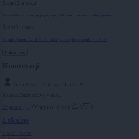
Scena
12 ur nazaj
To je sladica letošnjega poletja, Italijani ji pravijo »utopljenec«
Šport
15 ur nazaj
Aluminij proti Nafti 1903 – kdo je osvojil pomembne točke?
Prikaži več
Komentarji
Geza Mezga
13. Januar 2026 10:28
Kalman Bacsi počivaj v miru.
Odgovori
Copy to clipboard
5
0
Lokalno
Vse v Lokalno
Javno naročilo