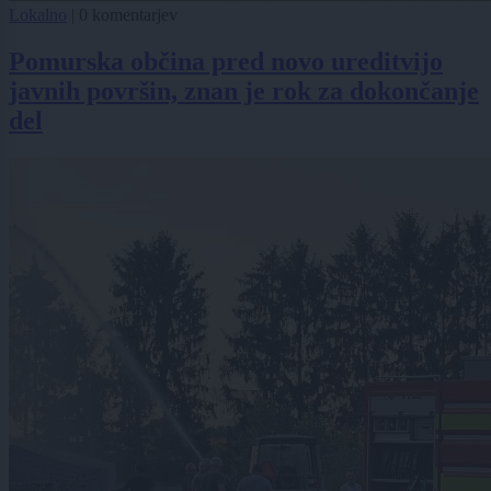
Lokalno
|
0 komentarjev
Pomurska občina pred novo ureditvijo
javnih površin, znan je rok za dokončanje
del