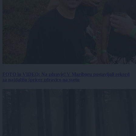
FOTO in VIDEO: Na zdravje! V Mariboru postavljali rekord
za najdaljšo špricer zdravico na svetu