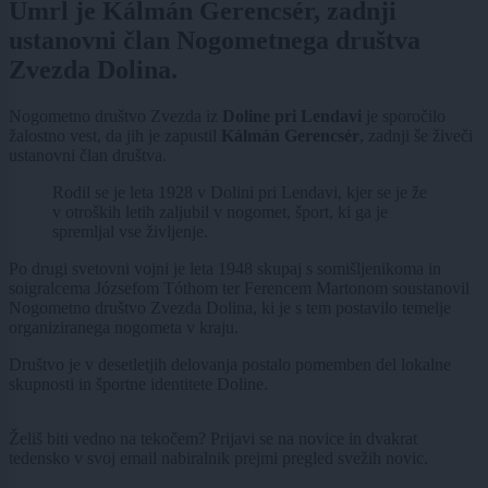
Umrl je Kálmán Gerencsér, zadnji
ustanovni član Nogometnega društva
Zvezda Dolina.
Nogometno društvo Zvezda iz
Doline pri Lendavi
je sporočilo
žalostno vest, da jih je zapustil
Kálmán Gerencsér
, zadnji še živeči
ustanovni član društva.
Rodil se je leta 1928 v Dolini pri Lendavi, kjer se je že
v otroških letih zaljubil v nogomet, šport, ki ga je
spremljal vse življenje.
Po drugi svetovni vojni je leta 1948 skupaj s somišljenikoma in
soigralcema Józsefom Tóthom ter Ferencem Martonom soustanovil
Nogometno društvo Zvezda Dolina, ki je s tem postavilo temelje
organiziranega nogometa v kraju.
Društvo je v desetletjih delovanja postalo pomemben del lokalne
skupnosti in športne identitete Doline.
Želiš biti vedno na tekočem? Prijavi se na novice in dvakrat
tedensko v svoj email nabiralnik prejmi pregled svežih novic.