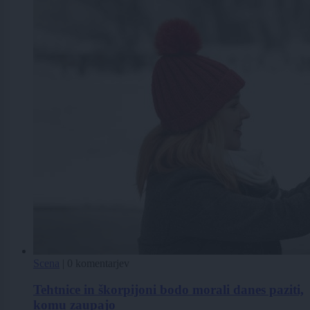
Scena
|
0 komentarjev
Tehtnice in škorpijoni bodo morali danes paziti,
komu zaupajo