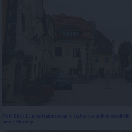
Ne le Bled: Le nekaj minut stran se skriva eno najbolj očarljivih
mest v Sloveniji