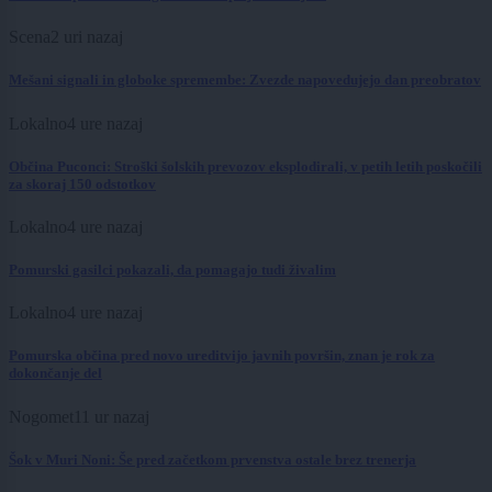
Scena
2 uri nazaj
Mešani signali in globoke spremembe: Zvezde napovedujejo dan preobratov
Lokalno
4 ure nazaj
Občina Puconci: Stroški šolskih prevozov eksplodirali, v petih letih poskočili
za skoraj 150 odstotkov
Lokalno
4 ure nazaj
Pomurski gasilci pokazali, da pomagajo tudi živalim
Lokalno
4 ure nazaj
Pomurska občina pred novo ureditvijo javnih površin, znan je rok za
dokončanje del
Nogomet
11 ur nazaj
Šok v Muri Noni: Še pred začetkom prvenstva ostale brez trenerja