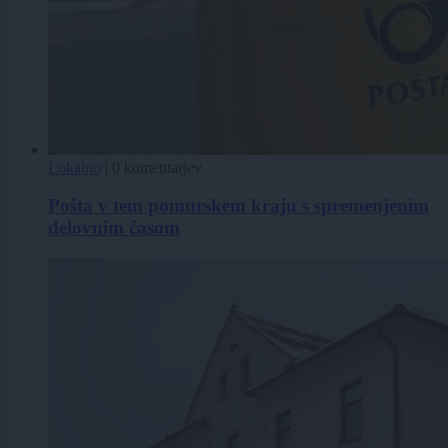
Lokalno
|
0 komentarjev
Pošta v tem pomurskem kraju s spremenjenim
delovnim časom