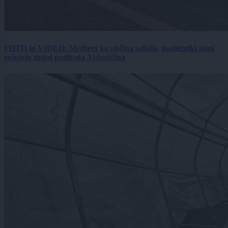
FOTO in VIDEO: Medtem ko občina odlaša, podjetniki sami
rešujejo ugled podhoda Ajdovščina