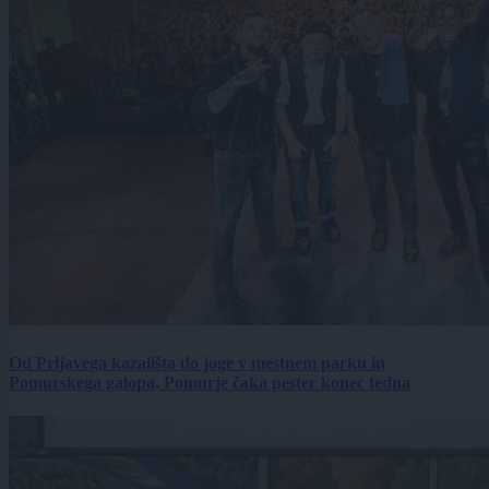
Od Prljavega kazališta do joge v mestnem parku in
Pomurskega galopa, Pomurje čaka pester konec tedna