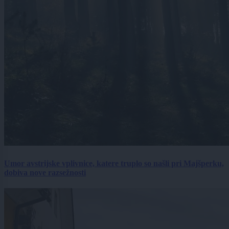
Umor avstrijske vplivnice, katere truplo so našli pri Majšperku,
dobiva nove razsežnosti