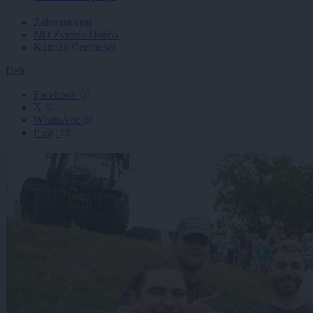
Žalostna vest
ND Zvezda Dolina
Kálmán Gerencsér
Deli
Facebook
X
WhatsApp
Pošlji