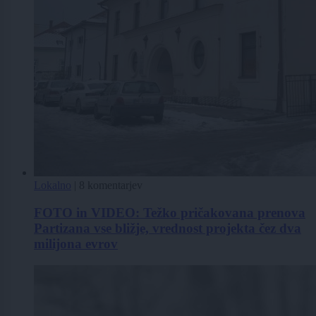
Lokalno
|
8 komentarjev
FOTO in VIDEO: Težko pričakovana prenova
Partizana vse bližje, vrednost projekta čez dva
milijona evrov