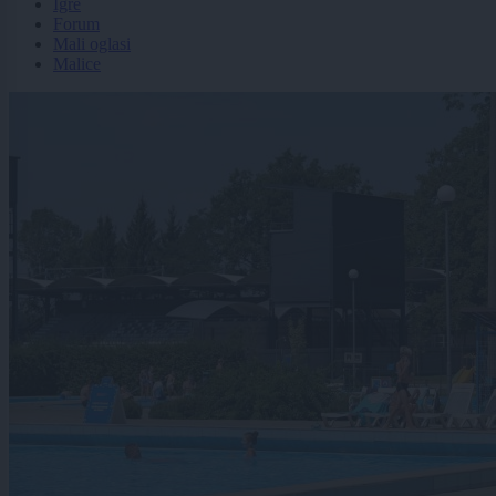
Igre
Forum
Mali oglasi
Malice