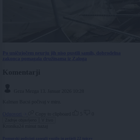
Po uničujočem neurju jih niso pustili samih, dobrodelna
zakonca pomagala družinama iz Zaloga
Komentarji
Geza Mezga
13. Januar 2026 10:28
Kalman Bacsi počivaj v miru.
Odgovori
Copy to clipboard
5
0
Zadnje objavljeno
V živo
Kronika
24 minut nazaj
Pomurski policisti zasegli vozilo in prijeli 22 tujcev