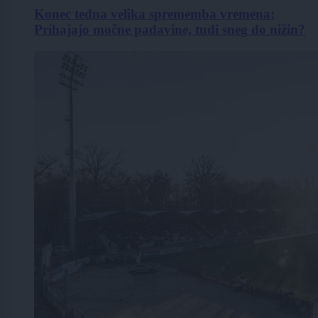
Konec tedna velika sprememba vremena:
Prihajajo močne padavine, tudi sneg do nižin?