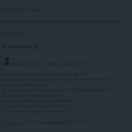
Slovenija
10 ur nazaj
Peklenski četrtek v Murski Soboti, padel tudi nov temperaturni rekord
Prikaži več
Komentarji
Mura je večna
21. Februar 2024 20:00
kaj takega se enemu socialkotu nemre zgoditi
Nesreča pri delu se lahko zgodi samo delovnemu človeku
Isto je z murinimi pubeci
Če je že pod narekovajem pristaš Viol vrgel topovski udar
Bi ga morali murini igralci takoj
ponavljam takoj vreči nazaj na tribuno
Ampak oni so leni in niso nič naredili
Samo čakali so kdaj bo naredilo BUM
Odgovori
Copy to clipboard
0
0