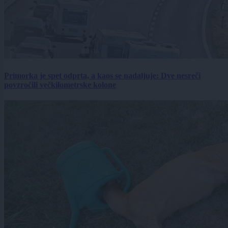
Primorka je spet odprta, a kaos se nadaljuje: Dve nesreči
povzročili večkilometrske kolone