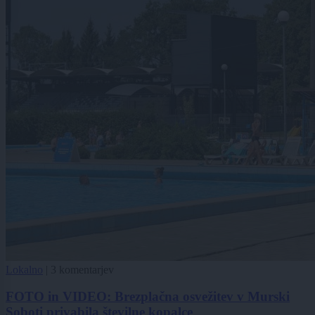
Lokalno
|
3 komentarjev
FOTO in VIDEO: Brezplačna osvežitev v Murski
Soboti privabila številne kopalce