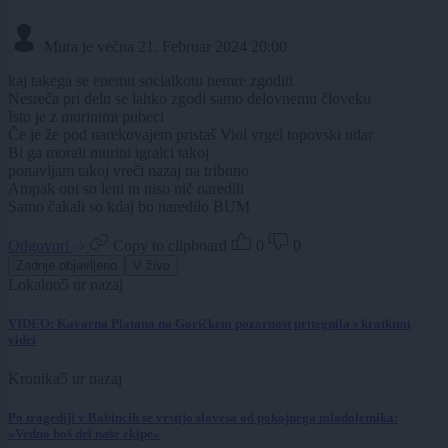
Mura je večna
21. Februar 2024 20:00
kaj takega se enemu socialkotu nemre zgoditi
Nesreča pri delu se lahko zgodi samo delovnemu človeku
Isto je z murinimi pubeci
Če je že pod narekovajem pristaš Viol vrgel topovski udar
Bi ga morali murini igralci takoj
ponavljam takoj vreči nazaj na tribuno
Ampak oni so leni in niso nič naredili
Samo čakali so kdaj bo naredilo BUM
Odgovori
Copy to clipboard
0
0
Zadnje objavljeno
V živo
Lokalno
5 ur nazaj
VIDEO: Kavarna Platana na Goričkem pozornost pritegnila s kratkimi
videi
Kronika
5 ur nazaj
Po tragediji v Babincih se vrstijo slovesa od pokojnega mladoletnika:
»Vedno boš del naše ekipe«