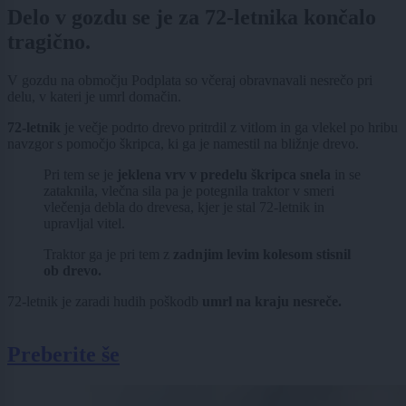
Delo v gozdu se je za 72-letnika končalo
tragično.
V gozdu na območju Podplata so včeraj obravnavali nesrečo pri
delu, v kateri je umrl domačin.
72-letnik
je večje podrto drevo pritrdil z vitlom in ga vlekel po hribu
navzgor s pomočjo škripca, ki ga je namestil na bližnje drevo.
Pri tem se je
jeklena vrv v predelu škripca snela
in se
zataknila, vlečna sila pa je potegnila traktor v smeri
vlečenja debla do drevesa, kjer je stal 72-letnik in
upravljal vitel.
Traktor ga je pri tem z
zadnjim levim kolesom stisnil
ob drevo.
72-letnik je zaradi hudih poškodb
umrl na kraju nesreče.
Preberite še