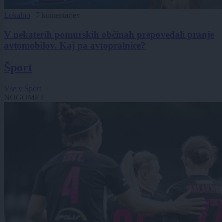
Lokalno
|
7 komentarjev
V nekaterih pomurskih občinah prepovedali pranje
avtomobilov. Kaj pa avtopralnice?
Šport
Vse v Šport
NOGOMET