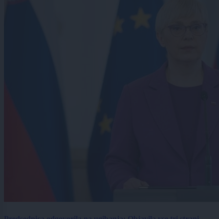
Predsednica odgovorila na ugibanja: Objavila vse tri strani