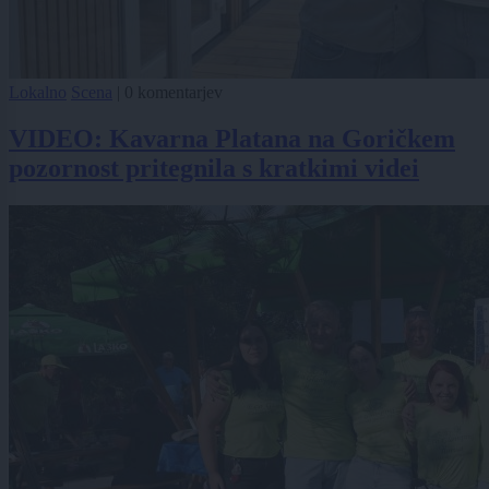
Lokalno
Scena
|
0 komentarjev
VIDEO: Kavarna Platana na Goričkem
pozornost pritegnila s kratkimi videi