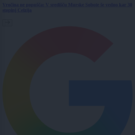
Vročina ne popušča: V središču Murske Sobote še vedno kar 30
stopinj Celzija