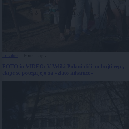
Lokalno
|
1 komentarjev
FOTO in VIDEO: V Veliki Polani diši po bujti repi,
ekipe se potegujejo za »zlato kihanico«