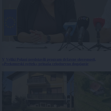
V Veliki Polani predstavili program državne slovesnosti,
»Prekmurski svétek« prinaša celodnevno dogajanje