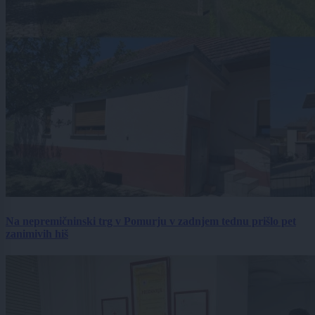
Na nepremičninski trg v Pomurju v zadnjem tednu prišlo pet
zanimivih hiš