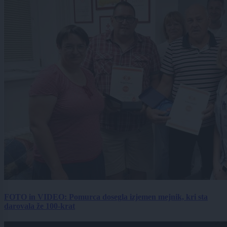
FOTO in VIDEO: Pomurca dosegla izjemen mejnik, kri sta
darovala že 100-krat