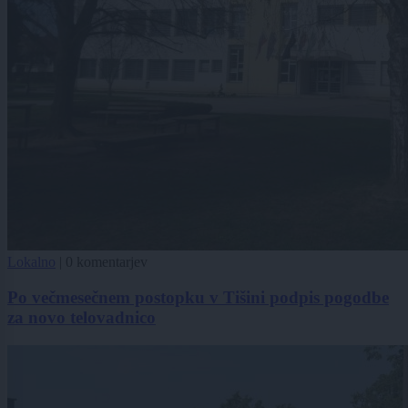
Lokalno
|
0 komentarjev
Po večmesečnem postopku v Tišini podpis pogodbe
za novo telovadnico