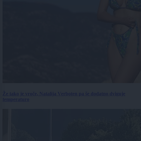
Že tako je vroče, Natalija Verboten pa še dodatno dviguje
temperaturo