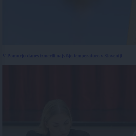
V Pomurju danes izmerili najvišjo temperaturo v Sloveniji