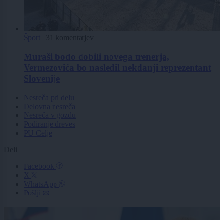
Šport
|
31 komentarjev
Muraši bodo dobili novega trenerja,
Vermezovića bo nasledil nekdanji reprezentant
Slovenije
Nesreča pri delu
Delovna nesreča
Nesreča v gozdu
Podiranje dreves
PU Celje
Deli
Facebook
X
WhatsApp
Pošlji