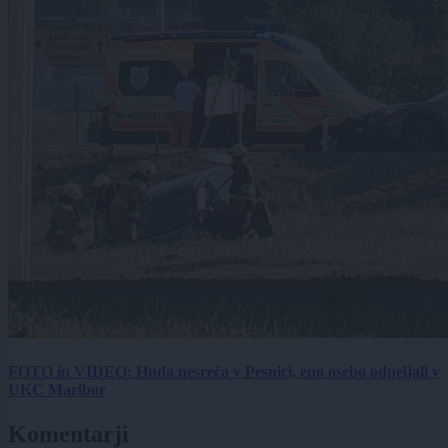
FOTO in VIDEO: Huda nesreča v Pesnici, eno osebo odpeljali v
UKC Maribor
Komentarji