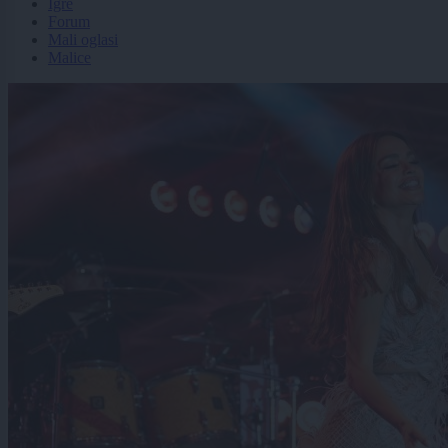
Igre
Forum
Mali oglasi
Malice