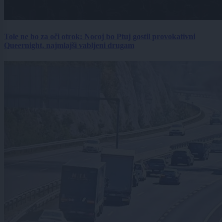
Tole ne bo za oči otrok: Nocoj bo Ptuj gostil provokativni
Queernight, najmlajši vabljeni drugam