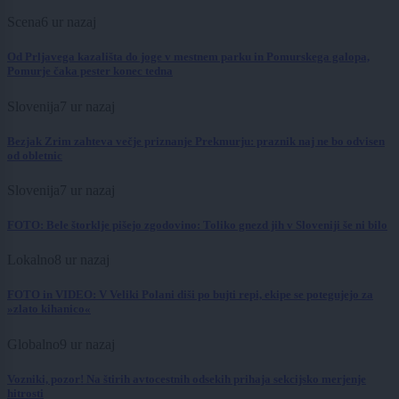
Scena
6 ur nazaj
Od Prljavega kazališta do joge v mestnem parku in Pomurskega galopa,
Pomurje čaka pester konec tedna
Slovenija
7 ur nazaj
Bezjak Zrim zahteva večje priznanje Prekmurju: praznik naj ne bo odvisen
od obletnic
Slovenija
7 ur nazaj
FOTO: Bele štorklje pišejo zgodovino: Toliko gnezd jih v Sloveniji še ni bilo
Lokalno
8 ur nazaj
FOTO in VIDEO: V Veliki Polani diši po bujti repi, ekipe se potegujejo za
»zlato kihanico«
Globalno
9 ur nazaj
Vozniki, pozor! Na štirih avtocestnih odsekih prihaja sekcijsko merjenje
hitrosti