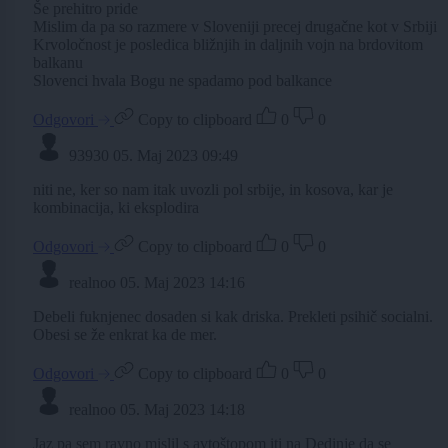
Še prehitro pride
Mislim da pa so razmere v Sloveniji precej drugačne kot v Srbiji
Krvoločnost je posledica bližnjih in daljnih vojn na brdovitom
balkanu
Slovenci hvala Bogu ne spadamo pod balkance
Odgovori
Copy to clipboard
0
0
93930
05. Maj 2023 09:49
niti ne, ker so nam itak uvozli pol srbije, in kosova, kar je
kombinacija, ki eksplodira
Odgovori
Copy to clipboard
0
0
realnoo
05. Maj 2023 14:16
Debeli fuknjenec dosaden si kak driska. Prekleti psihič socialni.
Obesi se že enkrat ka de mer.
Odgovori
Copy to clipboard
0
0
realnoo
05. Maj 2023 14:18
Jaz pa sem ravno mislil s avtoštopom iti na Dedinje da se