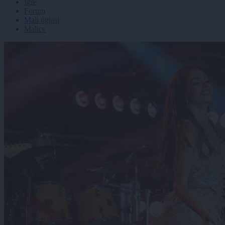
Igre
Forum
Mali oglasi
Malice