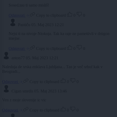
Sosed,tau ti samo misliš!
Odgovori
Copy to clipboard
0
0
Pantiču
05. Maj 2023 12:21
Nejsi ti na nivoje Ntokoja. Tak ka raje ne pametüvli v drügon
imejne.
Odgovori
Copy to clipboard
0
0
anton77
05. Maj 2023 12:21
Nalednja de srska enklava Ljubljana... Tan je več srbof kak v
Beogradi...
Odgovori
Copy to clipboard
0
0
Cigan smrdis
05. Maj 2023 13:46
Ven z moje slovenije ic vic
Odgovori
Copy to clipboard
0
0