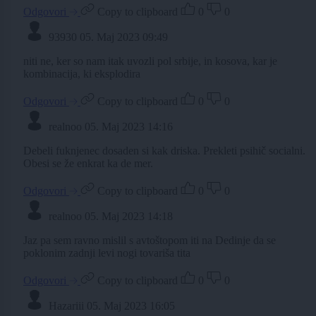
Odgovori
Copy to clipboard
0
0
93930
05. Maj 2023 09:49
niti ne, ker so nam itak uvozli pol srbije, in kosova, kar je
kombinacija, ki eksplodira
Odgovori
Copy to clipboard
0
0
realnoo
05. Maj 2023 14:16
Debeli fuknjenec dosaden si kak driska. Prekleti psihič socialni.
Obesi se že enkrat ka de mer.
Odgovori
Copy to clipboard
0
0
realnoo
05. Maj 2023 14:18
Jaz pa sem ravno mislil s avtoštopom iti na Dedinje da se
poklonim zadnji levi nogi tovariša tita
Odgovori
Copy to clipboard
0
0
Hazariii
05. Maj 2023 16:05