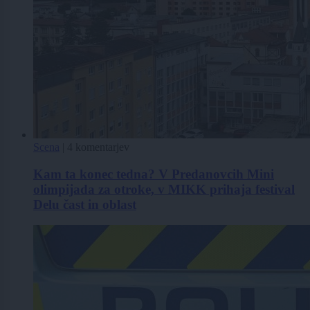
Scena
|
4 komentarjev
Kam ta konec tedna? V Predanovcih Mini
olimpijada za otroke, v MIKK prihaja festival
Delu čast in oblast