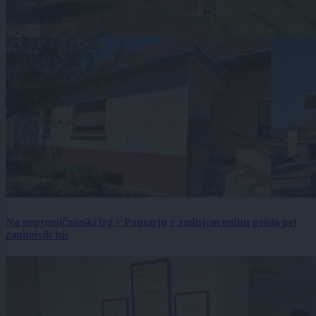
Na nepremičninski trg v Pomurju v zadnjem tednu prišlo pet
zanimivih hiš