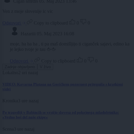
Cigan smrdis
05. Maj 2023 13:46
Ven z moje slovenije ic vic
Odgovori
Copy to clipboard
0
0
Hazariii
05. Maj 2023 16:08
moje, ha ha ha , ti pa maš domišljijo ti ciganček sajavi, edino ka
je lejko tvoje je tau 🖕🖕
Odgovori
Copy to clipboard
0
0
Zadnje objavljeno
V živo
Lokalno
2 uri nazaj
VIDEO: Kavarna Platana na Goričkem pozornost pritegnila s kratkimi
videi
Kronika
3 ure nazaj
Po tragediji v Babincih se vrstijo slovesa od pokojnega mladoletnika:
»Vedno boš del naše ekipe«
Scena
3 ure nazaj