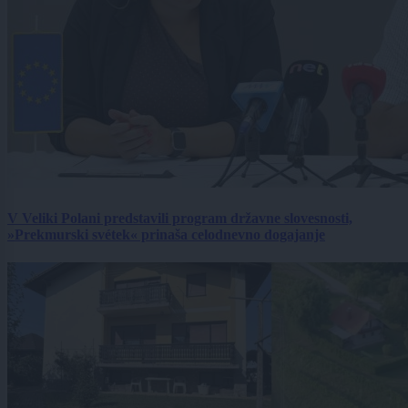
V Veliki Polani predstavili program državne slovesnosti,
»Prekmurski svétek« prinaša celodnevno dogajanje