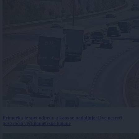
Primorka je spet odprta, a kaos se nadaljuje: Dve nesreči
povzročili večkilometrske kolone