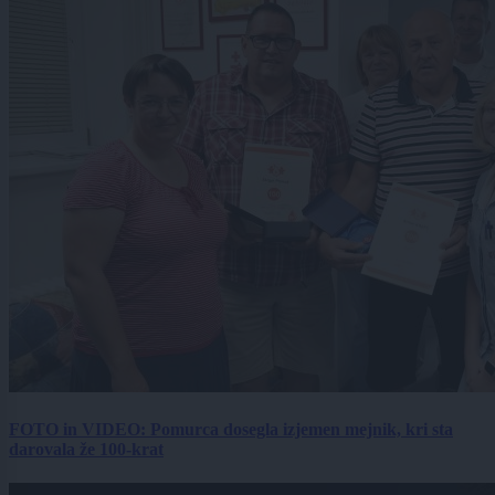
FOTO in VIDEO: Pomurca dosegla izjemen mejnik, kri sta
darovala že 100-krat