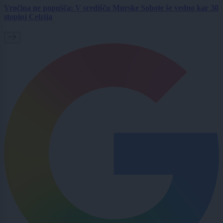
Vročina ne popušča: V središču Murske Sobote še vedno kar 30
stopinj Celzija