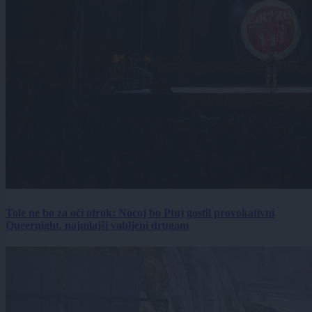
Tole ne bo za oči otrok: Nocoj bo Ptuj gostil provokativni
Queernight, najmlajši vabljeni drugam