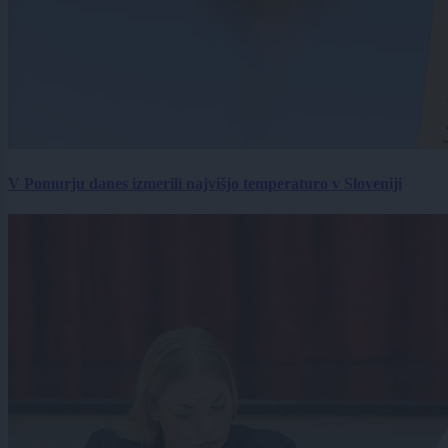
V Pomurju danes izmerili najvišjo temperaturo v Sloveniji