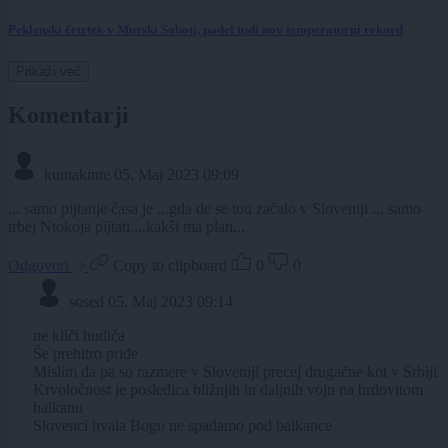
Peklenski četrtek v Murski Soboti, padel tudi nov temperaturni rekord
Prikaži več
Komentarji
kuntakinte
05. Maj 2023 09:09
... samo pijtanje časa je ...gda de se tou začalo v Sloveniji ... samo
trbej Ntokoja pijtati....kakši ma plan...
Odgovori
Copy to clipboard
0
0
sosed
05. Maj 2023 09:14
ne kliči hudiča
Še prehitro pride
Mislim da pa so razmere v Sloveniji precej drugačne kot v Srbiji
Krvoločnost je posledica bližnjih in daljnih vojn na brdovitom
balkanu
Slovenci hvala Bogu ne spadamo pod balkance