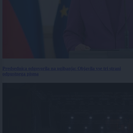
Predsednica odgovorila na ugibanja: Objavila vse tri strani
odpustnega pisma