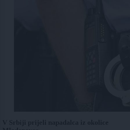
V Srbiji prijeli napadalca iz okolice