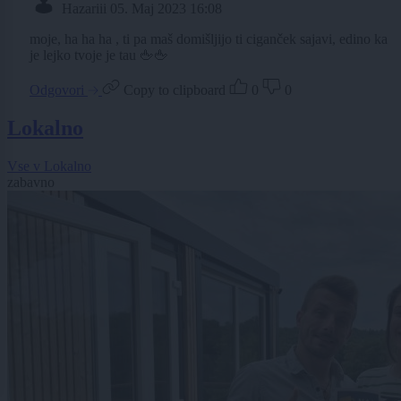
Hazariii
05. Maj 2023 16:08
moje, ha ha ha , ti pa maš domišljijo ti ciganček sajavi, edino ka
je lejko tvoje je tau 🖕🖕
Odgovori
Copy to clipboard
0
0
Lokalno
Vse v Lokalno
zabavno