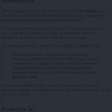
Mladenovca.
Blizu Kragujevca v osrednji Srbiji so davi prijeli
21-letnika
, ki je v
četrtek pozno zvečer izvedel strelski napad v okolici Mladenovca,
nato pa pobegnil, poroča srbska radiotelevizija
RTS
.
Po navedbah srbskih medijev je 21-letnik v četrtek pozno zvečer v
treh vaseh blizu Mladenovca, kakih 60 kilometrov južno od
Beograda, streljal iz vozečega vozila in nato pobegnil.
Do streljanja je prišlo v vaseh Dubona, Šepšin in Malo Orašje.
Napadalca so iskale vse specialne enote srbskega
notranjega ministrstva ob pomoči helikopterjev, dronov
in iskalnih psov. Skupaj je bilo po poročanju tiskovne
agencije
Tanjug
na terenu več kot 600 pripadnikov
notranjega ministrstva, pa tudi srbski notranji minister
Bratislav Gašić
.
Po zadnjih podatkih je bilo v napadu, ki se je zgodil le dan po
strelskem pohodu v beograjski osnovni šoli, ubitih osem ljudi, 13 pa
jih je bilo ranjenih.
Preberite še: