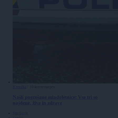
Kronika
|
10 komentarjev
Našli pogrešane mladoletnice: Vse tri so
najdene, žive in zdrave
Streljanje
Strelec