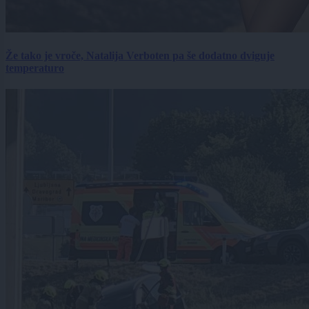
Že tako je vroče, Natalija Verboten pa še dodatno dviguje
temperaturo