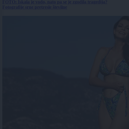
FOTO: Iskala je vodo, nato pa se je zgodila tragedija?
Fotografije srne pretresle številne