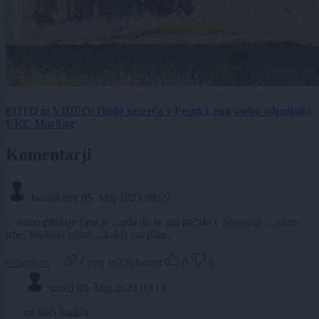
FOTO in VIDEO: Huda nesreča v Pesnici, eno osebo odpeljali v
UKC Maribor
Komentarji
kuntakinte
05. Maj 2023 09:09
... samo pijtanje časa je ...gda de se tou začalo v Sloveniji ... samo
trbej Ntokoja pijtati....kakši ma plan...
Odgovori
Copy to clipboard
0
0
sosed
05. Maj 2023 09:14
ne kliči hudiča