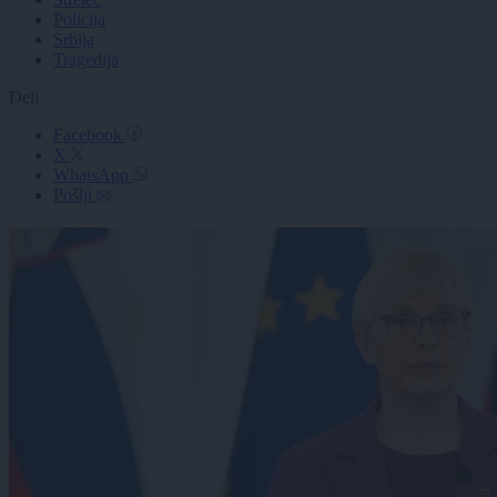
Policija
Srbija
Tragedija
Deli
Facebook
X
WhatsApp
Pošlji