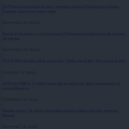
Od Prljavega kazališta do joge v mestnem parku in Pomurskega galopa,
Pomurje čaka pester konec tedna
Slovenija
4 ure nazaj
Bezjak Zrim zahteva večje priznanje Prekmurju: praznik naj ne bo odvisen
od obletnic
Slovenija
4 ure nazaj
FOTO: Bele štorklje pišejo zgodovino: Toliko gnezd jih v Sloveniji še ni bilo
Lokalno
5 ur nazaj
FOTO in VIDEO: V Veliki Polani diši po bujti repi, ekipe se potegujejo za
»zlato kihanico«
Globalno
6 ur nazaj
Vozniki, pozor! Na štirih avtocestnih odsekih prihaja sekcijsko merjenje
hitrosti
Slovenija
7 ur nazaj