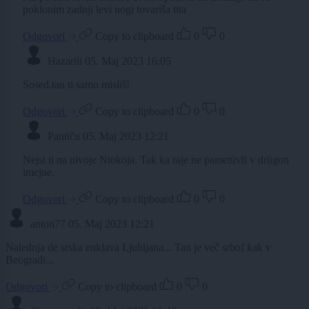
poklonim zadnji levi nogi tovariša tita
Odgovori
Copy to clipboard
0
0
Hazariii
05. Maj 2023 16:05
Sosed,tau ti samo misliš!
Odgovori
Copy to clipboard
0
0
Pantiču
05. Maj 2023 12:21
Nejsi ti na nivoje Ntokoja. Tak ka raje ne pametüvli v drügon
imejne.
Odgovori
Copy to clipboard
0
0
anton77
05. Maj 2023 12:21
Nalednja de srska enklava Ljubljana... Tan je več srbof kak v
Beogradi...
Odgovori
Copy to clipboard
0
0