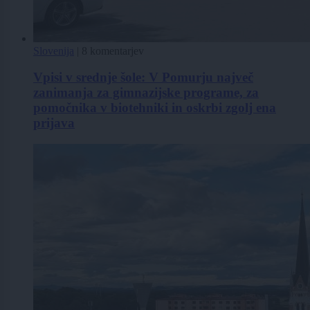
Slovenija
|
8 komentarjev
Vpisi v srednje šole: V Pomurju največ
zanimanja za gimnazijske programe, za
pomočnika v biotehniki in oskrbi zgolj ena
prijava