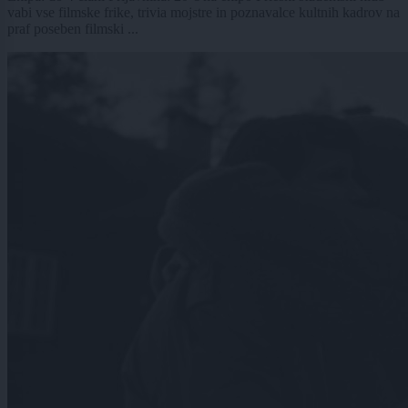
vabi vse filmske frike, trivia mojstre in poznavalce kultnih kadrov na
praf poseben filmski ...