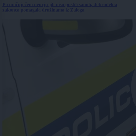
Po uničujočem neurju jih niso pustili samih, dobrodelna
zakonca pomagala družinama iz Zaloga