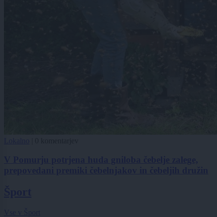
Lokalno
|
0 komentarjev
V Pomurju potrjena huda gniloba čebelje zalege,
prepovedani premiki čebelnjakov in čebeljih družin
Šport
Vse v Šport