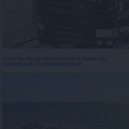
FOTO: Na Obrežju ustavili tovornjak iz Španije, med
pohištvom našli 177 kilogramov konoplje