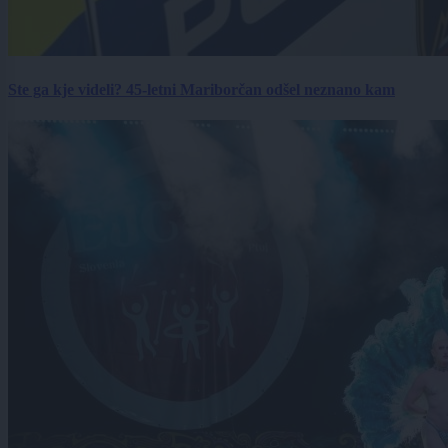
Ste ga kje videli? 45-letni Mariborčan odšel neznano kam