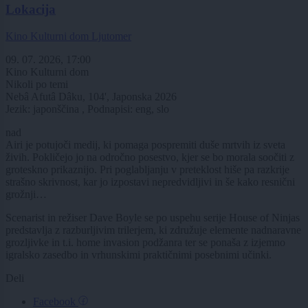
Lokacija
Kino Kulturni dom Ljutomer
09. 07. 2026, 17:00
Kino Kulturni dom
Nikoli po temi
Nebâ Afutâ Dâku, 104', Japonska 2026
Jezik: japonščina , Podnapisi: eng, slo
nad
Airi je potujoči medij, ki pomaga pospremiti duše mrtvih iz sveta
živih. Pokličejo jo na odročno posestvo, kjer se bo morala soočiti z
groteskno prikaznijo. Pri poglabljanju v preteklost hiše pa razkrije
strašno skrivnost, kar jo izpostavi nepredvidljivi in še kako resnični
grožnji…
Scenarist in režiser Dave Boyle se po uspehu serije House of Ninjas
predstavlja z razburljivim trilerjem, ki združuje elemente nadnaravne
grozljivke in t.i. home invasion podžanra ter se ponaša z izjemno
igralsko zasedbo in vrhunskimi praktičnimi posebnimi učinki.
Deli
Facebook