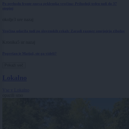
Po prehodu fronte znova peklenska vročina: Prihodnji teden tudi do 37
stopinj
okolje
3 ure nazaj
Vročina udarila tudi po slovenskih rekah: Zaradi razmer omejujejo ribolov
Kronika
5 ur nazaj
Pogrešan je Matjaž, ste ga videli?
Prikaži več
Lokalno
Vse v Lokalno
opazili smo