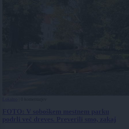
Lokalno
|
0 komentarjev
FOTO: V soboškem mestnem parku
podrli več dreves. Preverili smo, zakaj