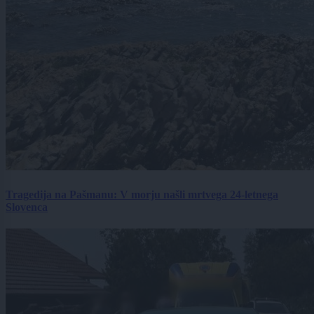
Tragedija na Pašmanu: V morju našli mrtvega 24-letnega
Slovenca