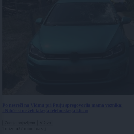
Po nesreči na Vidmu pri Ptuju spregovorila mama voznika:
»Nihče si ne želi takega telefonskega klica«
Zadnje objavljeno
V živo
Turizem
37 minut nazaj