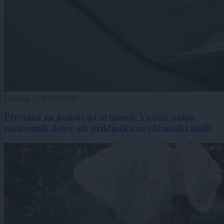
Lokalno
|
2 komentarjev
Previdno na pomurski avtocesti: Vozišče polno
raztresenih delov, ob priključku naj bi moški molil