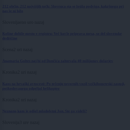
212 občin, 212 najvišjih točk: Slovenca sta se lotila podviga, kakršnega pri
nas še ni bilo
Slovenija
eno uro nazaj
Koline dobile mesto v registru: Več kot le priprava mesa, so del slovenske
dediščine
Scena
2 uri nazaj
Anamaria Goltes naj bi od Dončića zahtevala 40 milijonov dolarjev
Kronika
2 uri nazaj
Kaos na hrvaški avtocesti: Po trčenju tovornih vozil večkilometrski zastoji,
poškodovanega odpeljal helikopter
Kronika
2 uri nazaj
Neznano kam je odšel mladoletni Jon. Ste ga videli?
Slovenija
3 ure nazaj