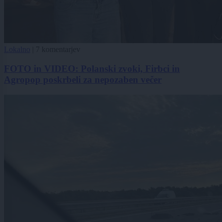
Lokalno
|
7 komentarjev
FOTO in VIDEO: Polanski zvoki, Firbci in
Agropop poskrbeli za nepozaben večer