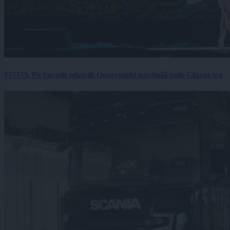
FOTO: Po burnih odzivih Queernight navdušil poln Glavni trg