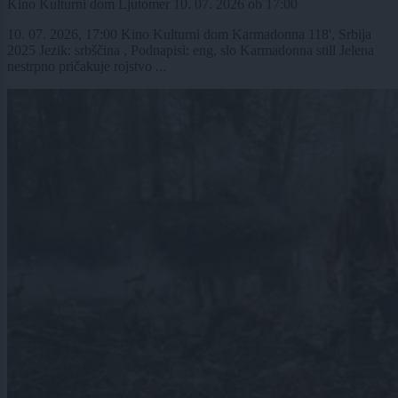
Kino Kulturni dom Ljutomer
10. 07. 2026
ob
17:00
10. 07. 2026, 17:00 Kino Kulturni dom Karmadonna 118', Srbija
2025 Jezik: srbščina , Podnapisi: eng, slo Karmadonna still Jelena
nestrpno pričakuje rojstvo ...