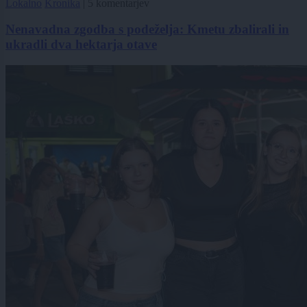
Lokalno
Kronika
|
5 komentarjev
Nenavadna zgodba s podeželja: Kmetu zbalirali in
ukradli dva hektarja otave