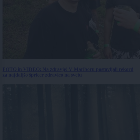
FOTO in VIDEO: Na zdravje! V Mariboru postavljali rekord
za najdaljšo špricer zdravico na svetu