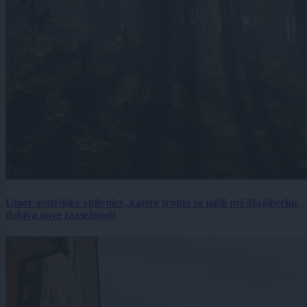
Umor avstrijske vplivnice, katere truplo so našli pri Majšperku,
dobiva nove razsežnosti