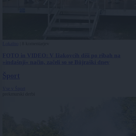
Lokalno
|
8 komentarjev
FOTO in VIDEO: V Ižakovcih diši po ribah na
»indašnji« način, začeli so se Büjraški dnev
Šport
Vse v Šport
prekmurski derbi