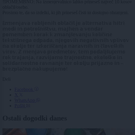
‼️POMEMBNO: Na izmenjevalnico lahko prineseš največ 10 kosov
oblačil/osebo.
Prosimo te, da so izdelki, ki jih prineseš čisti in dostojno ohranjeni.
𝕀𝕫𝕞𝕖𝕟𝕛𝕒𝕧𝕒 𝕣𝕒𝕓𝕝𝕛𝕖𝕟𝕚𝕙 𝕠𝕓𝕝𝕒č𝕚𝕝 𝕛𝕖 𝕒𝕝𝕥𝕖𝕣𝕟𝕒𝕥𝕚𝕧𝕒 𝕙𝕚𝕥𝕣𝕚
𝕞𝕠𝕕𝕚 𝕚𝕟 𝕡𝕠𝕥𝕣𝕠š𝕟𝕚š𝕥𝕧𝕦, 𝕞𝕒𝕛𝕙𝕖𝕟 𝕒 𝕧𝕖𝕟𝕕𝕒𝕣
𝕡𝕠𝕞𝕖𝕞𝕓𝕖𝕟 𝕜𝕠𝕣𝕒𝕜 𝕜 𝕫𝕞𝕒𝕟𝕛š𝕖𝕧𝕒𝕟𝕛𝕦 𝕜𝕠𝕝𝕚č𝕚𝕟𝕖
𝕥𝕖𝕜𝕤𝕥𝕚𝕝𝕟𝕖𝕘𝕒 𝕠𝕕𝕡𝕒𝕕𝕒, 𝕟𝕛𝕖𝕘𝕠𝕧𝕚𝕙 𝕟𝕖𝕘𝕒𝕥𝕚𝕧𝕟𝕚𝕙 𝕧𝕡𝕝𝕚𝕧𝕠𝕧
𝕟𝕒 𝕠𝕜𝕠𝕝𝕛𝕖 𝕥𝕖𝕣 𝕚𝕫𝕜𝕠𝕣𝕚šč𝕒𝕟𝕛𝕒 𝕟𝕒𝕣𝕒𝕧𝕟𝕚𝕙 𝕚𝕟 č𝕝𝕠𝕧𝕖š𝕜𝕚𝕙
𝕧𝕚𝕣𝕠𝕧. ℤ 𝕞𝕖𝕟𝕛𝕒𝕧𝕠 𝕡𝕣𝕖𝕕𝕞𝕖𝕥𝕠𝕧, 𝕥𝕖𝕞 𝕡𝕠𝕕𝕒𝕝𝕛š𝕦𝕛𝕖𝕞𝕠
𝕣𝕠𝕜 𝕥𝕣𝕒𝕛𝕒𝕟𝕛𝕒, 𝕣𝕒𝕫𝕧𝕚𝕛𝕒𝕞𝕠 𝕥𝕣𝕒𝕛𝕟𝕠𝕤𝕥𝕟𝕠, 𝕖𝕜𝕠𝕝𝕠š𝕜𝕠 𝕚𝕟
𝕤𝕠𝕝𝕚𝕕𝕒𝕣𝕟𝕠𝕤𝕥𝕟𝕠 𝕣𝕒𝕧𝕟𝕒𝕟𝕛𝕖 𝕥𝕖𝕣 𝕠𝕜𝕠𝕝𝕛𝕦 𝕡𝕣𝕚𝕛𝕒𝕫𝕟𝕠 𝕚𝕟 –
𝕓𝕣𝕖𝕫𝕡𝕝𝕒č𝕟𝕠 𝕟𝕒𝕜𝕦𝕡𝕦𝕛𝕖𝕞𝕠!
Deli
Facebook
X
WhatsApp
Pošlji
Ostali dogodki danes