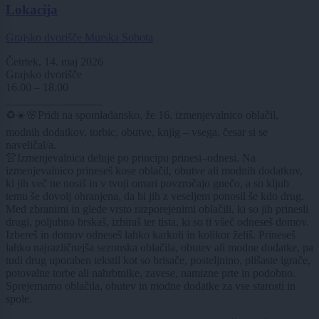
Lokacija
Grajsko dvorišče Murska Sobota
Četrtek, 14. maj 2026
Grajsko dvorišče
16.00 – 18.00
_________________
♻️☀️🌸Pridi na spomladansko, že 16. izmenjevalnico oblačil,
modnih dodatkov, torbic, obutve, knjig – vsega, česar si se
naveličal/a.
👚Izmenjevalnica deluje po principu prinesi–odnesi. Na
izmenjevalnico prineseš kose oblačil, obutve ali modnih dodatkov,
ki jih več ne nosiš in v tvoji omari povzročajo gnečo, a so kljub
temu še dovolj ohranjena, da bi jih z veseljem ponosil še kdo drug.
Med zbranimi in glede vrsto razporejenimi oblačili, ki so jih prinesli
drugi, poljubno brskaš, izbiraš ter tista, ki so ti všeč odneseš domov.
Izbereš in domov odneseš lahko karkoli in kolikor želiš. Prineseš
lahko najrazličnejša sezonska oblačila, obutev ali modne dodatke, pa
tudi drug uporaben tekstil kot so brisače, posteljnino, plišaste igrače,
potovalne torbe ali nahrbtnike, zavese, namizne prte in podobno.
Sprejemamo oblačila, obutev in modne dodatke za vse starosti in
spole.