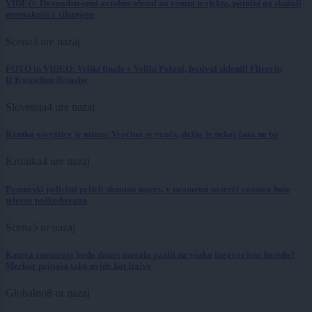
VIDEO: Dvonadstropni avtobus obstal na rampi trajekta, potniki ga skušali
premakniti z zibanjem
Scena
3 ure nazaj
FOTO in VIDEO: Veliki finale v Veliki Polani, festival sklenili Flirrt in
D'Kwaschen Retashy
Slovenija
4 ure nazaj
Kratka osvežitev je mimo: Vročina se vrača, dežja še nekaj časa ne bo
Kronika
4 ure nazaj
Pomurski policisti prijeli skupino tujcev, v prometni nesreči voznica huje
telesno poškodovana
Scena
5 ur nazaj
Katera znamenja bodo danes morala paziti na vsako izgovorjeno besedo?
Merkur prinaša tako uvide kot izzive
Globalno
8 ur nazaj