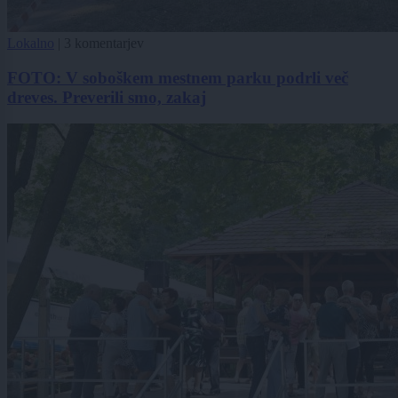
Lokalno
|
3 komentarjev
FOTO: V soboškem mestnem parku podrli več
dreves. Preverili smo, zakaj