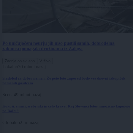
Po uničujočem neurju jih niso pustili samih, dobrodelna
zakonca pomagala družinama iz Zaloga
Zadnje objavljeno
V živo
Lokalno
30 minut nazaj
Sladoled za dober namen: Že peto leto zapored bodo ves dnevni izkupiček
namenili gasilcem
Scena
49 minut nazaj
Kokoši, smuči, srebrniki in celo krave: Kaj Slovenci letos množično kupujejo
na Bolhi?
Globalno
2 uri nazaj