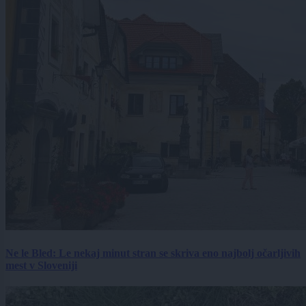
Ne le Bled: Le nekaj minut stran se skriva eno najbolj očarljivih
mest v Sloveniji