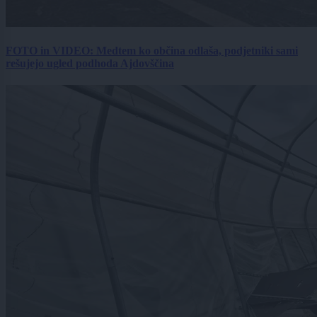
FOTO in VIDEO: Medtem ko občina odlaša, podjetniki sami
rešujejo ugled podhoda Ajdovščina