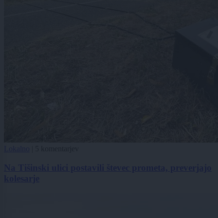
Lokalno
|
5 komentarjev
Na Tišinski ulici postavili števec prometa, preverjajo
kolesarje