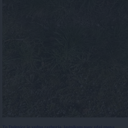
To Dolenjce še vedno razburja, lastnikom psov zdaj znova