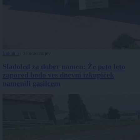
Lokalno
|
0 komentarjev
Sladoled za dober namen: Že peto leto
zapored bodo ves dnevni izkupiček
namenili gasilcem