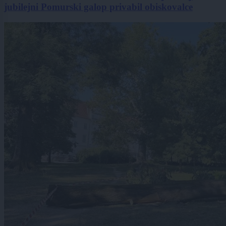
jubilejni Pomurski galop privabil obiskovalce