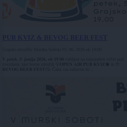
PUB KVIZ & BEVOG BEER FEST
Grajsko dvorišče Murska Sobota
05. 06. 2026
ob
19:00
𝐕 𝐩𝐞𝐭𝐞𝐤, 𝟓. 𝐣𝐮𝐧𝐢𝐣𝐚 𝟐𝟎𝟐𝟔, 𝐨𝐛 𝟏𝟗.𝟎𝟎 vabljeni na nepozaben večer pod
zvezdami, kjer bomo združili 💡𝐎𝐏𝐄𝐍 𝐀𝐈𝐑 𝐏𝐔𝐁 𝐊𝐕𝐈𝐙🧠 in 🍺
𝐁𝐄𝐕𝐎𝐆 𝐁𝐄𝐄𝐑 𝐅𝐄𝐒𝐓!🥳 Čaka vas zabaven in ...