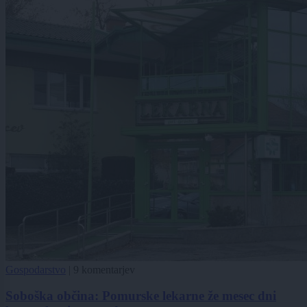
Gospodarstvo
|
9 komentarjev
Soboška občina: Pomurske lekarne že mesec dni