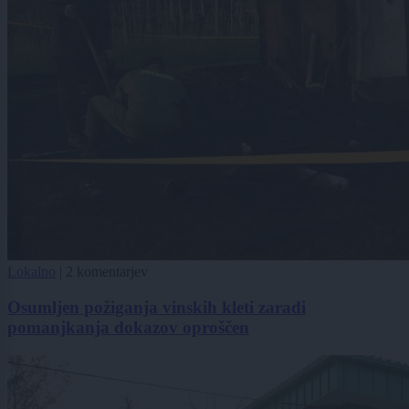
Lokalno
|
2 komentarjev
Osumljen požiganja vinskih kleti zaradi
pomanjkanja dokazov oproščen