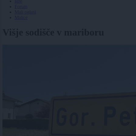
Igre
Forum
Mali oglasi
Malice
Višje sodišče v mariboru