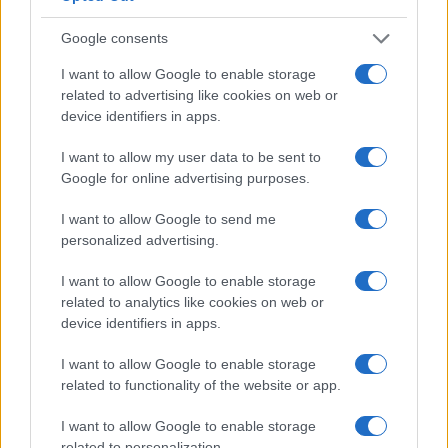
Google consents
Naročite se
I want to allow Google to enable storage
Imaš novico, informacijo, fotografijo ali video, ki bi nas utegnila
related to advertising like cookies on web or
zanimati? Najboljše nagradimo.
device identifiers in apps.
Pošlji
I want to allow my user data to be sent to
Google for online advertising purposes.
I want to allow Google to send me
personalized advertising.
Moji Mediji d.o.o.
sobotainfo.com
•
mariborinfo.com
•
ptujinfo.com
•
pomurec.com
•
I want to allow Google to enable storage
dolenjskainfo.com
•
ljubljanainfo.com
•
gorenjskainfo.com
•
related to analytics like cookies on web or
tvidea.si
device identifiers in apps.
Vse pravice pridržane © 2026
I want to allow Google to enable storage
Tematike
related to functionality of the website or app.
Lokalno
I want to allow Google to enable storage
Slovenija
related to personalization.