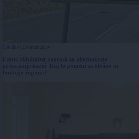
Lokalno
|
2 komentarjev
Franc Šlihthuber zaprosil za alternativno
prestajanje kazni. Kaj to pomeni za občino in
funkcijo župana?