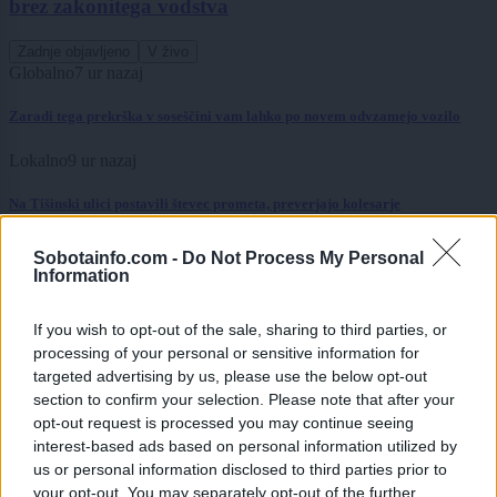
brez zakonitega vodstva
Zadnje objavljeno
V živo
Globalno
7 ur nazaj
Zaradi tega prekrška v soseščini vam lahko po novem odvzamejo vozilo
Lokalno
9 ur nazaj
Na Tišinski ulici postavili števec prometa, preverjajo kolesarje
Gospodarstvo
10 ur nazaj
Sobotainfo.com -
Do Not Process My Personal
Information
Električni avto brez subvencije: Preverili smo, če ga je še vredno kupiti
If you wish to opt-out of the sale, sharing to third parties, or
Kronika
11 ur nazaj
processing of your personal or sensitive information for
targeted advertising by us, please use the below opt-out
FOTO in VIDEO: Zletel s ceste pred Kruplivnikom, voznike opozarjajo naj
pazijo
section to confirm your selection. Please note that after your
opt-out request is processed you may continue seeing
Globalno
12 ur nazaj
interest-based ads based on personal information utilized by
us or personal information disclosed to third parties prior to
Hrvaški policisti pišejo visoke kazni: Toliko bi plačali, če vas dobijo brez
your opt-out. You may separately opt-out of the further