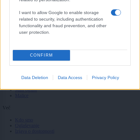
Svet
Politika
I want to allow Google to enable storage
Gospodarstvo
related to security, including authentication
Kronika
functionality and fraud prevention, and other
Zdravje
Šport
user protection.
Kultura
Scena
Zadnje novice
CONFIRM
Rubrike
Dogodki
Data Deletion
Data Access
Privacy Policy
Igre
Forum
Mali oglasi
Malice
Več
Kdo smo
Oglaševanje
Izjava o dostopnosti