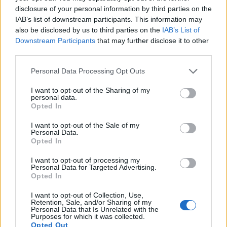
vozniškega dovoljenja
disclosure of your personal information by third parties on the
IAB’s list of downstream participants. This information may
Lokalno
13 ur nazaj
also be disclosed by us to third parties on the
IAB’s List of
Downstream Participants
that may further disclose it to other
FOTO in VIDEO: Lendava v znamenju konj, jubilejni Pomurski galop
privabil obiskovalce
third parties.
Kronika
15 ur nazaj
Please note that this website/app uses one or more Google
Personal Data Processing Opt Outs
services and may gather and store information including but
Huda nesreča na Hrvaškem, trčila potniški in tovorni vlak
not limited to your visit or usage behaviour. You may click to
I want to opt-out of the Sharing of my
personal data.
grant or deny consent to Google and its third-party tags to
Opted In
Scena
16 ur nazaj
use your data for below specified purposes in below Google
consent section.
I want to opt-out of the Sale of my
Poseben obisk na Goričkem, v Platani gostili nogometne šampionke
Personal Data.
Opted In
Prikaži več
I want to opt-out of processing my
Želiš biti vedno na tekočem? Prijavi se na novice in dvakrat
Personal Data for Targeted Advertising.
Opted In
tedensko v svoj email nabiralnik prejmi pregled svežih novic.
Prijavi se na cajtng
E-naslov
I want to opt-out of Collection, Use,
Retention, Sale, and/or Sharing of my
Personal Data that Is Unrelated with the
Purposes for which it was collected.
CAPTCHA
Nisem robot
Opted Out