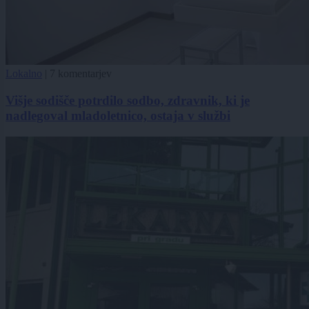
Lokalno
|
7 komentarjev
Višje sodišče potrdilo sodbo, zdravnik, ki je
nadlegoval mladoletnico, ostaja v službi