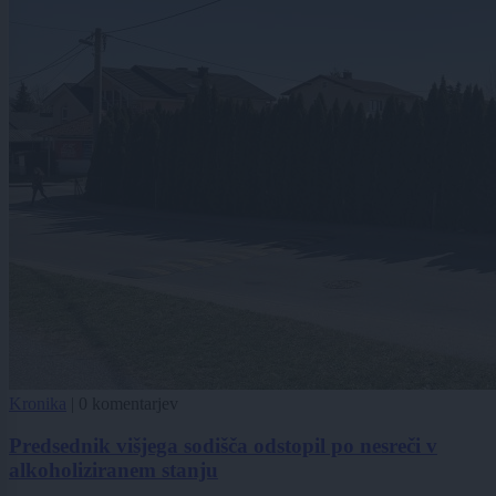
Kronika
|
0 komentarjev
Predsednik višjega sodišča odstopil po nesreči v
alkoholiziranem stanju