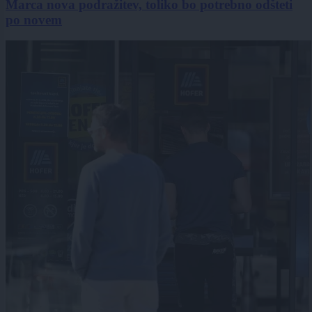
Marca nova podražitev, toliko bo potrebno odšteti
po novem