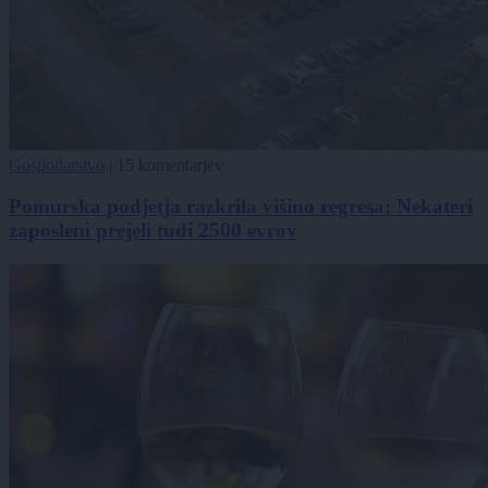
Gospodarstvo
|
15 komentarjev
Pomurska podjetja razkrila višino regresa: Nekateri
zaposleni prejeli tudi 2500 evrov