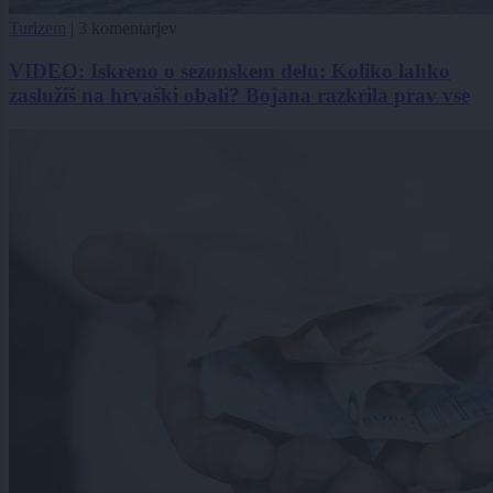
Turizem
|
3 komentarjev
VIDEO: Iskreno o sezonskem delu: Koliko lahko
zaslužiš na hrvaški obali? Bojana razkrila prav vse