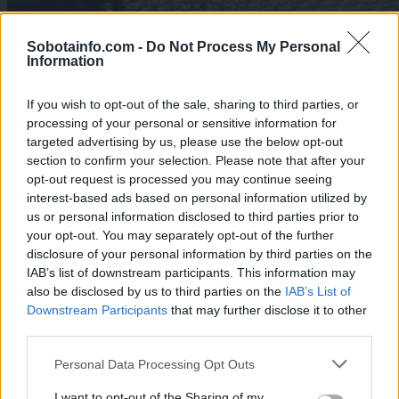
Sobotainfo.com -
Do Not Process My Personal
Information
If you wish to opt-out of the sale, sharing to third parties, or
processing of your personal or sensitive information for
targeted advertising by us, please use the below opt-out
section to confirm your selection. Please note that after your
opt-out request is processed you may continue seeing
Gospodarstvo
|
13 komentarjev
interest-based ads based on personal information utilized by
us or personal information disclosed to third parties prior to
Šokantno razkritje v slovenskem podjetju: Delavcem
your opt-out. You may separately opt-out of the further
kar pet let napačno obračunavali plače
disclosure of your personal information by third parties on the
IAB’s list of downstream participants. This information may
1
also be disclosed by us to third parties on the
IAB’s List of
2
Downstream Participants
that may further disclose it to other
3
third parties.
4
5
Please note that this website/app uses one or more Google
6
Personal Data Processing Opt Outs
services and may gather and store information including but
not limited to your visit or usage behaviour. You may click to
I want to opt-out of the Sharing of my