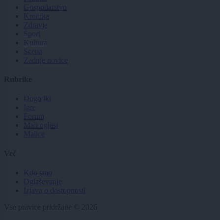
Gospodarstvo
Kronika
Zdravje
Šport
Kultura
Scena
Zadnje novice
Rubrike
Dogodki
Igre
Forum
Mali oglasi
Malice
Več
Kdo smo
Oglaševanje
Izjava o dostopnosti
Vse pravice pridržane © 2026