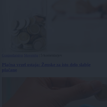
Gospodarstvo
Slovenija
|
5 komentarjev
Plačna vrzel ostaja: Ženske za isto delo slabše
plačane