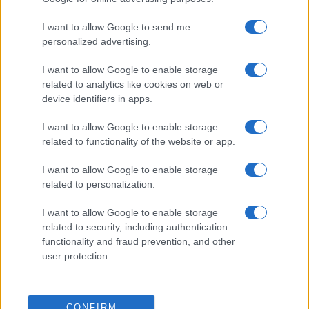
Nogomet
11 ur nazaj
I want to allow Google to send me
personalized advertising.
Šok v Muri Noni: Še pred začetkom prvenstva ostale brez trenerja
I want to allow Google to enable storage
Scena
13 ur nazaj
related to analytics like cookies on web or
To je sladica letošnjega poletja, Italijani ji pravijo »utopljenec«
device identifiers in apps.
Šport
15 ur nazaj
I want to allow Google to enable storage
related to functionality of the website or app.
Aluminij proti Nafti 1903 – kdo je osvojil pomembne točke?
I want to allow Google to enable storage
Prikaži več
related to personalization.
Želiš biti vedno na tekočem? Prijavi se na novice in dvakrat
I want to allow Google to enable storage
tedensko v svoj email nabiralnik prejmi pregled svežih novic.
related to security, including authentication
E-naslov
functionality and fraud prevention, and other
user protection.
CAPTCHA
Nisem robot
CONFIRM