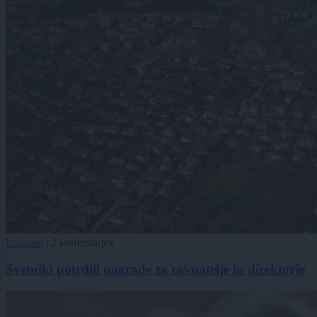
Lokalno
|
2 komentarjev
Svetniki potrdili nagrade za ravnatelje in direktorje