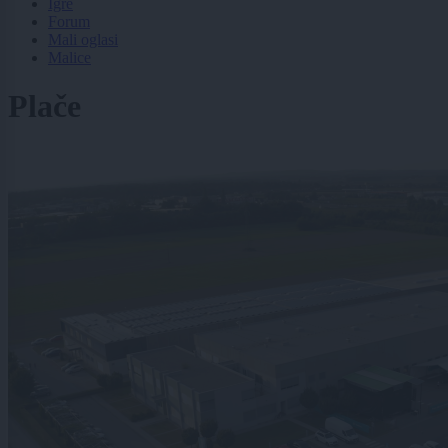
Igre
Forum
Mali oglasi
Malice
Plače