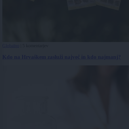
Globalno
|
5 komentarjev
Kdo na Hrvaškem zasluži največ in kdo najmanj?