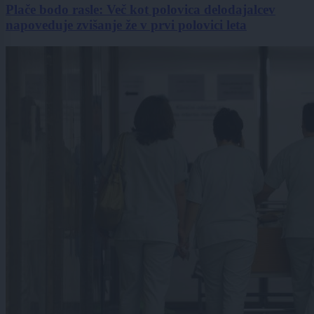
Plače bodo rasle: Več kot polovica delodajalcev
napoveduje zvišanje že v prvi polovici leta