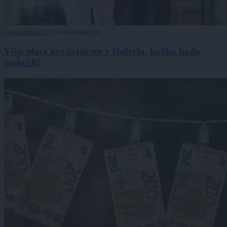
Gospodarstvo
|
6 komentarjev
Višje plače prodajalcem v Hoferju, koliko bodo
zaslužili?