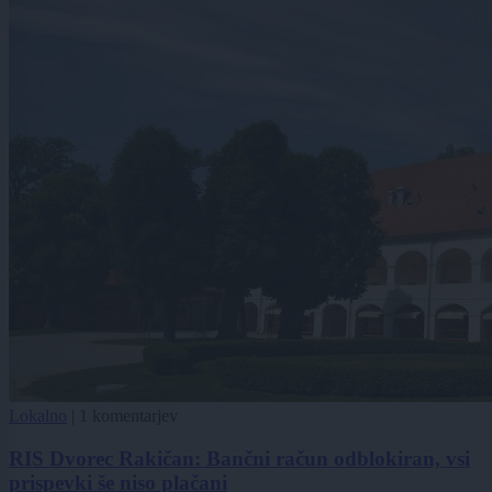
Lokalno
|
1 komentarjev
RIS Dvorec Rakičan: Bančni račun odblokiran, vsi
prispevki še niso plačani