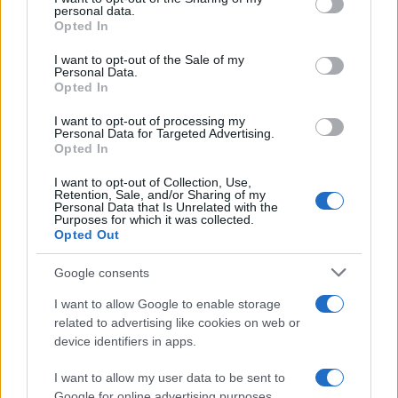
personal data.
grant or deny consent to Google and its third-party tags to
Opted In
Zadnje objavljeno
V živo
use your data for below specified purposes in below Google
Kronika
46 minut nazaj
consent section.
I want to opt-out of the Sale of my
Personal Data.
Pomurski policisti zasegli vozilo in prijeli 22 tujcev
Opted In
Scena
3 ure nazaj
I want to opt-out of processing my
Personal Data for Targeted Advertising.
Opted In
Mešani signali in globoke spremembe: Zvezde napovedujejo dan preobratov
Prijavi se na cajtng
I want to opt-out of Collection, Use,
Lokalno
5 ur nazaj
Retention, Sale, and/or Sharing of my
Personal Data that Is Unrelated with the
Občina Puconci: Stroški šolskih prevozov eksplodirali, v petih letih poskočili
Purposes for which it was collected.
za skoraj 150 odstotkov
Opted Out
Lokalno
5 ur nazaj
Google consents
Pomurski gasilci pokazali, da pomagajo tudi živalim
I want to allow Google to enable storage
related to advertising like cookies on web or
Lokalno
5 ur nazaj
device identifiers in apps.
Pomurska občina pred novo ureditvijo javnih površin, znan je rok za
I want to allow my user data to be sent to
dokončanje del
Google for online advertising purposes.