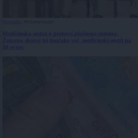
Slovenija
|
60 komentarjev
Medicinska sestra o prenovi plačnega sistema:
Županu skoraj tri tisočake več, medicinski sestri pa
30 evrov