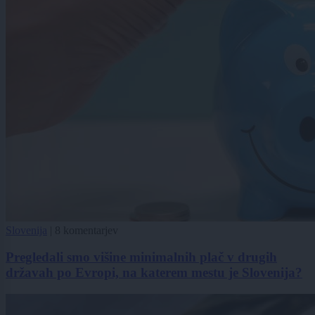
Slovenija
|
8 komentarjev
Pregledali smo višine minimalnih plač v drugih
državah po Evropi, na katerem mestu je Slovenija?