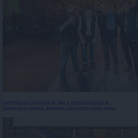
Od Prljavega kazališta do joge v mestnem parku in
Pomurskega galopa, Pomurje čaka pester konec tedna