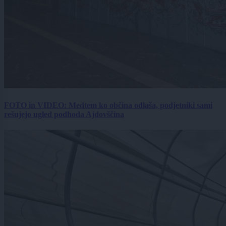
FOTO in VIDEO: Medtem ko občina odlaša, podjetniki sami
rešujejo ugled podhoda Ajdovščina