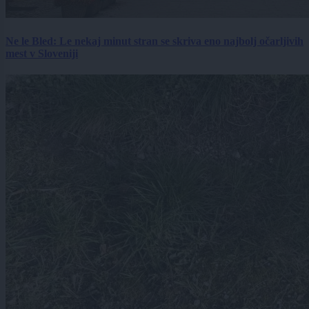
Ne le Bled: Le nekaj minut stran se skriva eno najbolj očarljivih
mest v Sloveniji