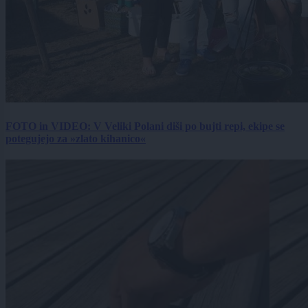
FOTO in VIDEO: V Veliki Polani diši po bujti repi, ekipe se
potegujejo za »zlato kihanico«