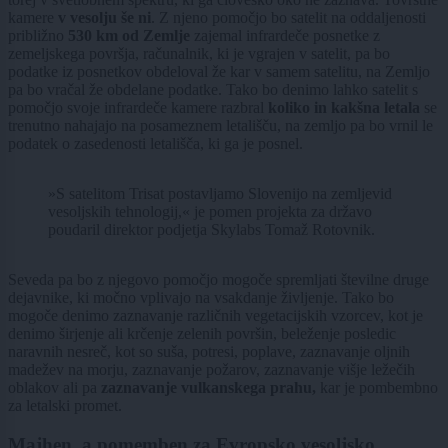
kamere
v vesolju še ni
. Z njeno pomočjo bo satelit na oddaljenosti
približno
530 km od Zemlje
zajemal infrardeče posnetke z
zemeljskega površja, računalnik, ki je vgrajen v satelit, pa bo
podatke iz posnetkov obdeloval že kar v samem satelitu, na Zemljo
pa bo vračal že obdelane podatke. Tako bo denimo lahko satelit s
pomočjo svoje infrardeče kamere razbral
koliko in kakšna letala
se
trenutno nahajajo na posameznem letališču, na zemljo pa bo vrnil le
podatek o zasedenosti letališča, ki ga je posnel.
»S satelitom Trisat postavljamo Slovenijo na zemljevid
vesoljskih tehnologij,« je pomen projekta za državo
poudaril direktor podjetja Skylabs Tomaž Rotovnik.
Seveda pa bo z njegovo pomočjo mogoče spremljati številne druge
dejavnike, ki močno vplivajo na vsakdanje življenje. Tako bo
mogoče denimo zaznavanje različnih vegetacijskih vzorcev, kot je
denimo širjenje ali krčenje zelenih površin, beleženje posledic
naravnih nesreč, kot so suša, potresi, poplave, zaznavanje oljnih
madežev na morju, zaznavanje požarov, zaznavanje višje ležečih
oblakov ali pa
zaznavanje vulkanskega prahu,
kar je pombembno
za letalski promet.
Majhen, a pomemben za Evropsko vesoljsko