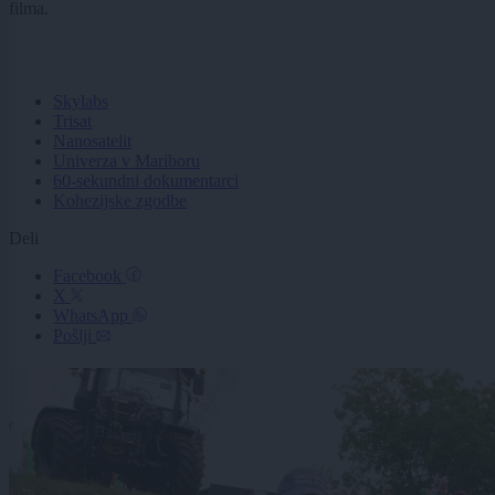
filma.
Skylabs
Trisat
Nanosatelit
Univerza v Mariboru
60-sekundni dokumentarci
Kohezijske zgodbe
Deli
Facebook
X
WhatsApp
Pošlji