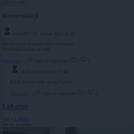
Prikaži več
Komentarji
Agent007
07. Januar 2020 21:49
Srečan božič pravoslavnim vernikom!
Mir božiji Hristos se rodi!
Odgovori
Copy to clipboard
2
2
df
07. Januar 2020 22:46
Ja DF tebi pa vože okrog šinjeka.
Odgovori
Copy to clipboard
1
2
Lokalno
Vse v Lokalno
Števec prometa