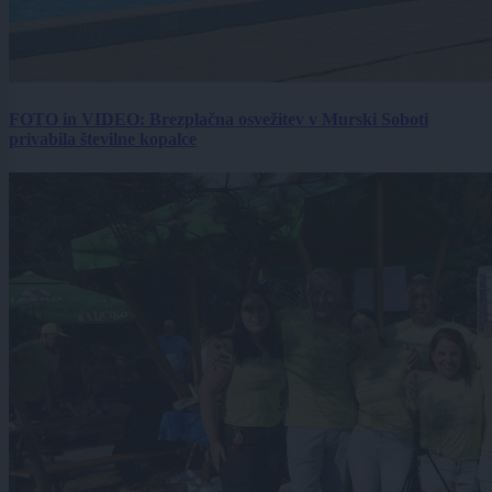
FOTO in VIDEO: Brezplačna osvežitev v Murski Soboti
privabila številne kopalce