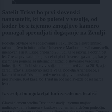
Satelit Trisat bo prvi slovenski
nanosatelit, ki bo poletel v vesolje, od
koder bo z izjemno zmogljivo kamero
pomagal spremljati dogajanje na Zemlji.
Podjetje Skylabs je v sodelovanju s Fakulteto za elektrotehniko,
računalništvo in informatiko Univerze v Mariboru razvil nanosatelit,
imenovan Trisat. Ekipa približno 20 ljudi ga je razvijala dobrih pet
let. Gre za prvi satelit, ki je v celoti plod slovenskega znanja, kar je
izjemnega pomena za internacionalizacijo slovenske vesoljske
industrije. Satelit bi sicer v vesolje moral poleteti že leta 2019, a je
zaradi težav z izstrelitvijo rakete Vega, podjetja Arianespace, s
katero bi moral Trisat poleteti v nebo, njegovo lansiranje
prestavljeno. Kot kaže, bo Trisat na pot med zvezde odšel marca
letos.
Iz vesolja bo ugotavljal tudi zasedenost letališč
Glavni element satelita Trisat predstavlja izjemno majhna
multrispektralna kamera v kratkovalovnem infrardečem področju,
torej v svetlobnem spektru, ki ga človeško oko ne zaznava. Tovrstne