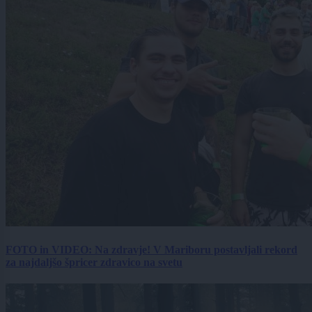
FOTO in VIDEO: Na zdravje! V Mariboru postavljali rekord
za najdaljšo špricer zdravico na svetu