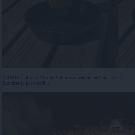
VIDEO: Lahko v Murski Soboti na vročini spečemo jajce?
Rezultat je presenetil ...