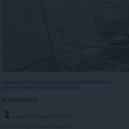
Po uničujočem neurju jih niso pustili samih, dobrodelna
zakonca pomagala družinama iz Zaloga
Komentarji
Agent007
07. Januar 2020 21:49
Srečan božič pravoslavnim vernikom!