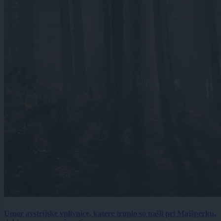
Umor avstrijske vplivnice, katere truplo so našli pri Majšperku,