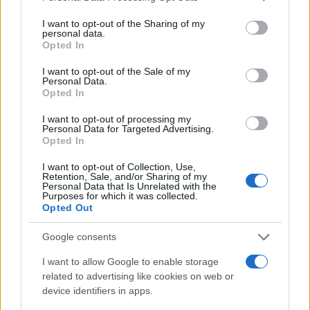
services and may gather and store information including but
not limited to your visit or usage behaviour. You may click to
I want to opt-out of the Sharing of my
personal data.
grant or deny consent to Google and its third-party tags to
Opted In
use your data for below specified purposes in below Google
Lokalno
|
13 komentarjev
consent section.
I want to opt-out of the Sale of my
Personal Data.
FOTO in VIDEO: Lendava v znamenju konj,
Opted In
jubilejni Pomurski galop privabil obiskovalce
I want to opt-out of processing my
Personal Data for Targeted Advertising.
Opted In
Prijavi se na cajtng
I want to opt-out of Collection, Use,
Retention, Sale, and/or Sharing of my
Personal Data that Is Unrelated with the
Purposes for which it was collected.
Opted Out
Google consents
I want to allow Google to enable storage
related to advertising like cookies on web or
device identifiers in apps.