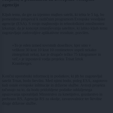
agencijo
Kljub temu, da gre za izjemno majhen satelit, ki tehta le 5 kg, bo
pomembno prispeval k različnim programom Evropske vesoljske
agencije (ESA). S svojo majhnostjo in tehnološkimi zmožnostmi
izkazuje, da je koncept zmanjševanja satelitov, ki lahko kljub temu
zagotavljajo zadovoljive aplikativne rezultate, pravilen.
»To je eden izmed tovrstnih dosežkov, kjer smo v
velikost 30 krat 10 krat 10 centimetrov uspeli nekako
zintegrirati nekaj, kar je drugače težko 75 kilogramov in
več,« je izpostavil vodja projekta Trisat Iztok
Kramberger.
Končni uporabniki informacij in podatkov, ki jih bo zagotavljal
satelit Trisat, bodo številni. Med njimi bodo, poleg ESA, zagotovo
tudi ostale evropske inštitucije in državne službe. Avtorji projekta
računajo na to, da bodo pridobljene podatke oddaljenega
opazovanja uporabljali Ministrstvo za kmetijstvo, gozdarstvo in
prehrano RS, Agencija RS za okolje, zavarovalnice ter številne
druge državne službe.