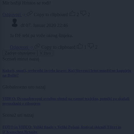
Mir božiji Hristos se rodi!
Odgovori
Copy to clipboard
2
2
df
07. Januar 2020 22:46
Ja DF tebi pa vože okrog šinjeka.
Odgovori
Copy to clipboard
1
2
Zadnje objavljeno
V živo
Scena
6 minut nazaj
Kokoši, smuči, srebrniki in celo krave: Kaj Slovenci letos množično kupujejo
na Bolhi?
Globalno
eno uro nazaj
VIDEO: Dvonadstropni avtobus obstal na rampi trajekta, potniki ga skušali
premakniti z zibanjem
Scena
2 uri nazaj
FOTO in VIDEO: Veliki finale v Veliki Polani, festival sklenili Flirrt in
D'Kwaschen Retashy