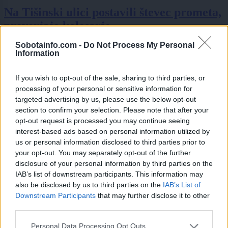
Na Tišinski ulici postavili števec prometa,
preverjajo kolesarje
Sobotainfo.com -
Do Not Process My Personal
Information
If you wish to opt-out of the sale, sharing to third parties, or
processing of your personal or sensitive information for
targeted advertising by us, please use the below opt-out
section to confirm your selection. Please note that after your
opt-out request is processed you may continue seeing
interest-based ads based on personal information utilized by
us or personal information disclosed to third parties prior to
your opt-out. You may separately opt-out of the further
disclosure of your personal information by third parties on the
IAB’s list of downstream participants. This information may
also be disclosed by us to third parties on the
IAB’s List of
Downstream Participants
that may further disclose it to other
third parties.
Please note that this website/app uses one or more Google
Personal Data Processing Opt Outs