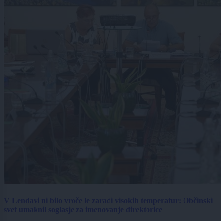
V Lendavi ni bilo vroče le zaradi visokih temperatur: Občinski
svet umaknil soglasje za imenovanje direktorice