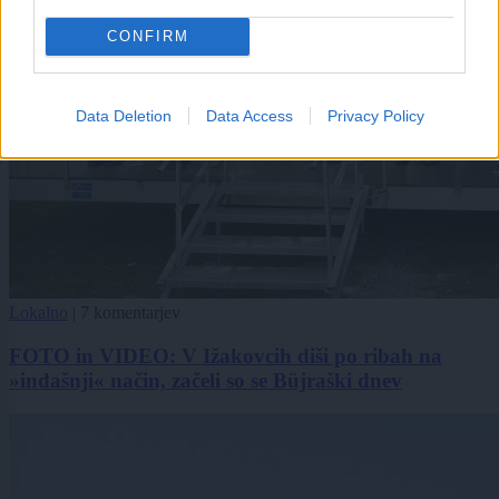
CONFIRM
Data Deletion
Data Access
Privacy Policy
Lokalno
|
7 komentarjev
FOTO in VIDEO: V Ižakovcih diši po ribah na
»indašnji« način, začeli so se Büjraški dnev