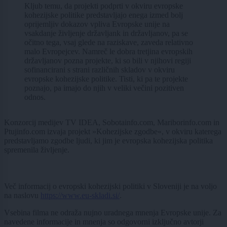
Kljub temu, da projekti podprti v okviru evropske
kohezijske politike predstavljajo enega izmed bolj
oprijemljiv dokazov vpliva Evropske unije na
vsakdanje življenje državljank in državljanov, pa se
očitno tega, vsaj glede na raziskave, zaveda relativno
malo Evropejcev. Namreč le dobra tretjina evropskih
državljanov pozna projekte, ki so bili v njihovi regiji
sofinancirani s strani različnih skladov v okviru
evropske kohezijske politike. Tisti, ki pa te projekte
poznajo, pa imajo do njih v veliki večini pozitiven
odnos.
Konzorcij medijev TV IDEA, Sobotainfo.com, Mariborinfo.com in
Ptujinfo.com izvaja projekt »Kohezijske zgodbe«, v okviru katerega
predstavljamo zgodbe ljudi, ki jim je evropska kohezijska politika
spremenila življenje.
Več informacij o evropski kohezijski politiki v Sloveniji je na voljo
na naslovu
https://www.eu-skladi.si/
.
Vsebina filma ne odraža nujno uradnega mnenja Evropske unije. Za
navedene informacije in mnenja so odgovorni izključno avtorji