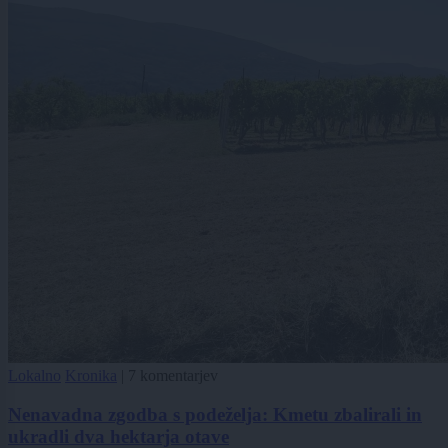
Lokalno
Kronika
|
7 komentarjev
Nenavadna zgodba s podeželja: Kmetu zbalirali in
ukradli dva hektarja otave