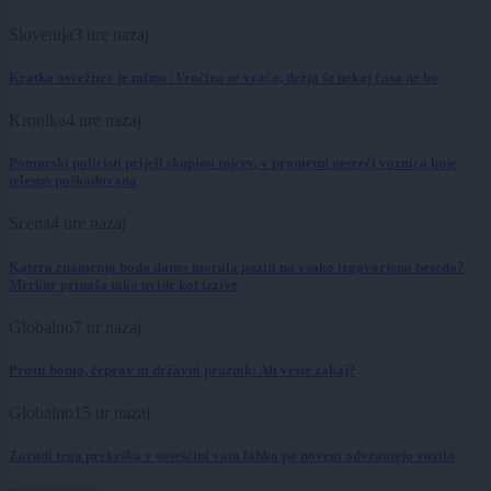
Slovenija
3 ure nazaj
Kratka osvežitev je mimo: Vročina se vrača, dežja še nekaj časa ne bo
Kronika
4 ure nazaj
Pomurski policisti prijeli skupino tujcev, v prometni nesreči voznica huje
telesno poškodovana
Scena
4 ure nazaj
Katera znamenja bodo danes morala paziti na vsako izgovorjeno besedo?
Merkur prinaša tako uvide kot izzive
Globalno
7 ur nazaj
Prosti bomo, čeprav ni državni praznik: Ali veste zakaj?
Globalno
15 ur nazaj
Zaradi tega prekrška v soseščini vam lahko po novem odvzamejo vozilo