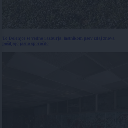
To Dolenjce še vedno razburja, lastnikom psov zdaj znova
pošiljajo jasno sporočilo