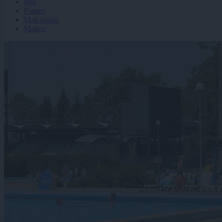
Igre
Forum
Mali oglasi
Malice