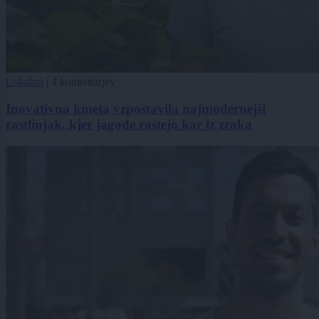
Lokalno
|
4 komentarjev
Inovativna kmeta vzpostavila najmodernejši
rastlinjak, kjer jagode rastejo kar iz zraka