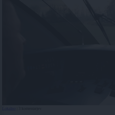
Lokalno
|
3 komentarjev