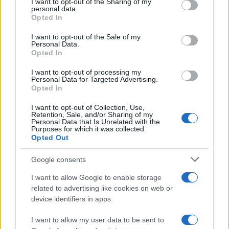
not limited to your visit or usage behaviour. You may click to
I want to opt-out of the Sharing of my
personal data.
Zadnje objavljeno
V živo
grant or deny consent to Google and its third-party tags to
Opted In
Kronika
12 minut nazaj
use your data for below specified purposes in below Google
consent section.
I want to opt-out of the Sale of my
Pet tujcev, zloraba bančne kartice in zasežen avtomobil
Personal Data.
Opted In
Lokalno
3 ure nazaj
I want to opt-out of processing my
Personal Data for Targeted Advertising.
Izredni ukrepi zaradi suše, ribiči na teh vodah ne smejo več loviti
Opted In
Lokalno
3 ure nazaj
Prijavi se na cajtng
I want to opt-out of Collection, Use,
Retention, Sale, and/or Sharing of my
V Pomurju ogrožene mlade štorklje, pozivajo k pomoči
Personal Data that Is Unrelated with the
Purposes for which it was collected.
Opted Out
Lokalno
3 ure nazaj
Google consents
Povpraševanje raste, večina pomurskih občin pa novih javnih stanovanj ne
načrtuje. Katere jih imajo največ?
I want to allow Google to enable storage
related to advertising like cookies on web or
Šport
10 ur nazaj
device identifiers in apps.
Murašice zapravile veliko priložnost: Romunke do zmage po neverjetnem
razpletu
I want to allow my user data to be sent to