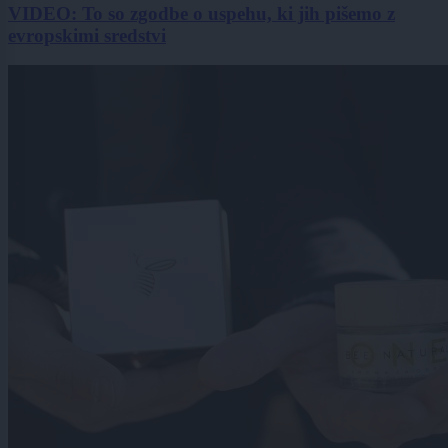
VIDEO: To so zgodbe o uspehu, ki jih pišemo z
evropskimi sredstvi