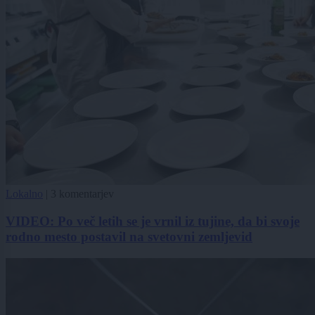
Lokalno
|
3 komentarjev
VIDEO: Po več letih se je vrnil iz tujine, da bi svoje
rodno mesto postavil na svetovni zemljevid