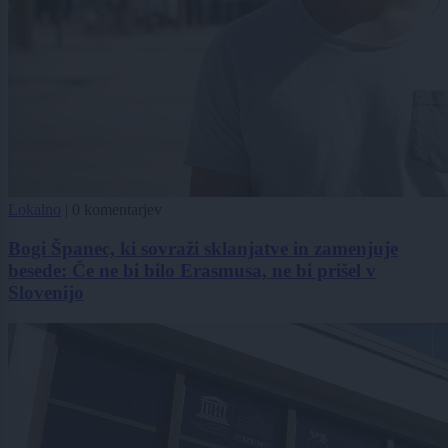
Lokalno
|
0 komentarjev
Bogi Španec, ki sovraži sklanjatve in zamenjuje
besede: Če ne bi bilo Erasmusa, ne bi prišel v
Slovenijo