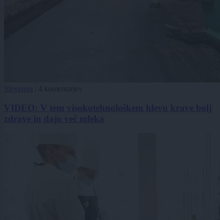
Slovenija
|
4 komentarjev
VIDEO: V tem visokotehnološkem hlevu krave bolj
zdrave in dajo več mleka