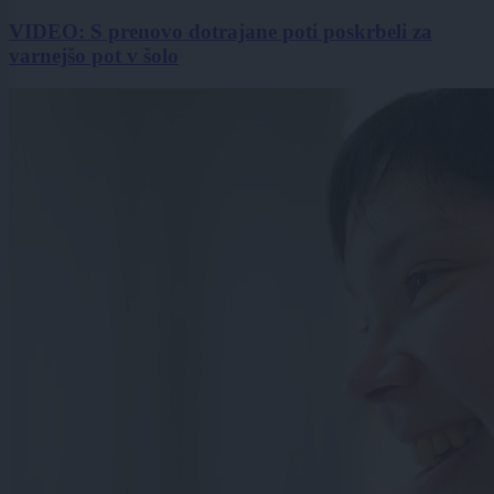
VIDEO: S prenovo dotrajane poti poskrbeli za
varnejšo pot v šolo