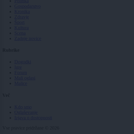
Politika
Gospodarstvo
Kronika
Zdravje
Šport
Kultura
Scena
Zadnje novice
Rubrike
Dogodki
Igre
Forum
Mali oglasi
Malice
Več
Kdo smo
Oglaševanje
Izjava o dostopnosti
Vse pravice pridržane © 2026