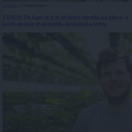
Lokalno
|
1 komentarjev
VIDEO: Po kapi se ji je življenje obrnilo na glavo, a
žarek upanja je ponudila medicinska sestra