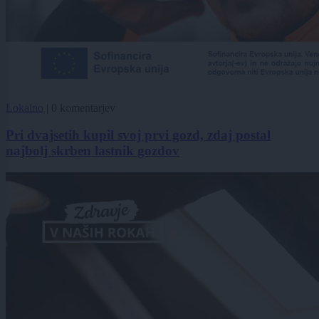
Lokalno
|
0 komentarjev
Pri dvajsetih kupil svoj prvi gozd, zdaj postal
najbolj skrben lastnik gozdov