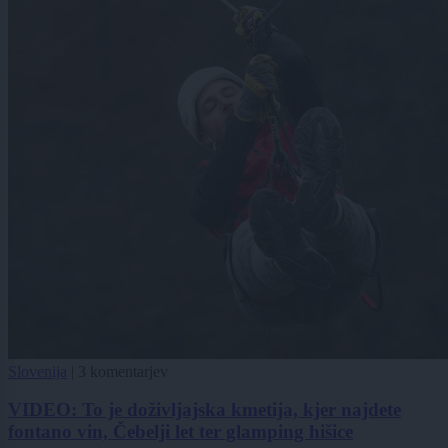
Slovenija
|
3 komentarjev
VIDEO: To je doživljajska kmetija, kjer najdete
fontano vin, Čebelji let ter glamping hišice