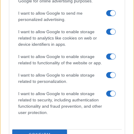
Google for online advertising purposes.
Scena
10 ur nazaj
I want to allow Google to send me
Današnji horoskop razkriva: prihaja dan jasnosti, uspehov in novih spoznanj
personalized advertising.
Kronika
10 ur nazaj
I want to allow Google to enable storage
related to analytics like cookies on web or
FOTO: Pretresljiv prizor na Krku: V morju našli poginule srnice
device identifiers in apps.
Slovenija
11 ur nazaj
I want to allow Google to enable storage
related to functionality of the website or app.
Ustavna obtožba proti Pirc Musarjevi? V primeru odsotnosti bi jo
nadomeščal Stevanović
I want to allow Google to enable storage
Prikaži več
related to personalization.
Želiš biti vedno na tekočem? Prijavi se na novice in dvakrat
I want to allow Google to enable storage
tedensko v svoj email nabiralnik prejmi pregled svežih novic.
related to security, including authentication
E-naslov
functionality and fraud prevention, and other
user protection.
CAPTCHA
Nisem robot