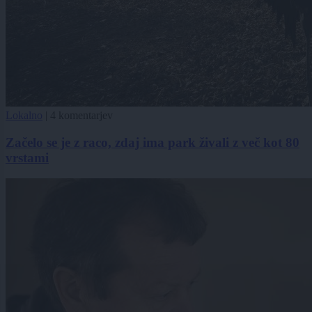
Lokalno
|
4 komentarjev
Začelo se je z raco, zdaj ima park živali z več kot 80
vrstami