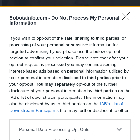
Sobotainfo.com -
Do Not Process My Personal
Information
If you wish to opt-out of the sale, sharing to third parties, or
processing of your personal or sensitive information for
targeted advertising by us, please use the below opt-out
section to confirm your selection. Please note that after your
opt-out request is processed you may continue seeing
interest-based ads based on personal information utilized by
us or personal information disclosed to third parties prior to
Lokalno
|
7 komentarjev
your opt-out. You may separately opt-out of the further
disclosure of your personal information by third parties on the
VIDEO: V svoji zbirki ima mamutovo dlako in celo
IAB’s list of downstream participants. This information may
dinozavrovo jajce
also be disclosed by us to third parties on the
IAB’s List of
Downstream Participants
that may further disclose it to other
1
third parties.
2
3
Please note that this website/app uses one or more Google
Personal Data Processing Opt Outs
services and may gather and store information including but