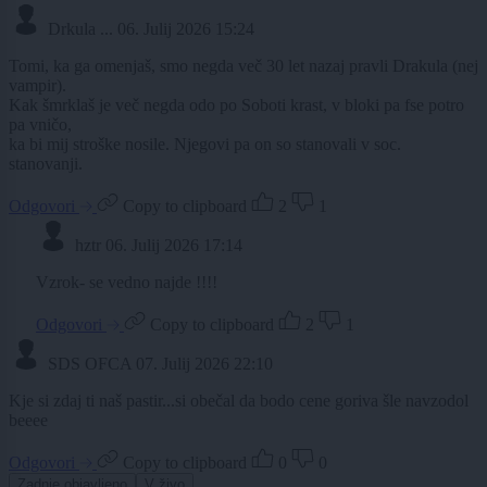
Drkula ...
06. Julij 2026 15:24
Tomi, ka ga omenjaš, smo negda več 30 let nazaj pravli Drakula (nej
vampir).
Kak šmrklaš je več negda odo po Soboti krast, v bloki pa fse potro
pa vničo,
ka bi mij stroške nosile. Njegovi pa on so stanovali v soc.
stanovanji.
Odgovori
Copy to clipboard
2
1
hztr
06. Julij 2026 17:14
Vzrok- se vedno najde !!!!
Odgovori
Copy to clipboard
2
1
SDS OFCA
07. Julij 2026 22:10
Kje si zdaj ti naš pastir...si obečal da bodo cene goriva šle navzodol
beeee
Odgovori
Copy to clipboard
0
0
Zadnje objavljeno
V živo