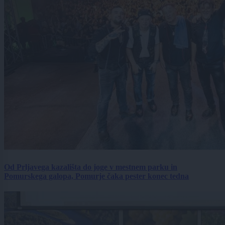
Od Prljavega kazališta do joge v mestnem parku in
Pomurskega galopa, Pomurje čaka pester konec tedna