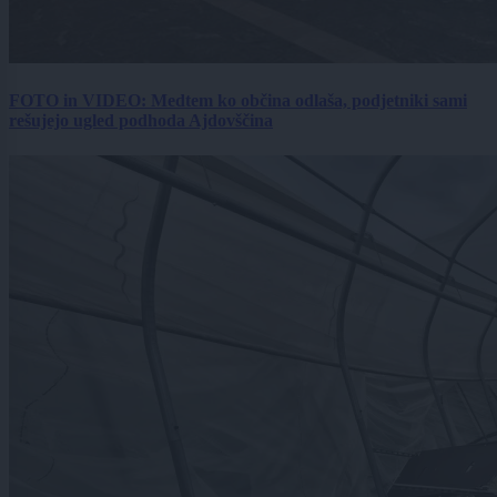
FOTO in VIDEO: Medtem ko občina odlaša, podjetniki sami
rešujejo ugled podhoda Ajdovščina