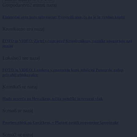
Gospodarstvo
2 minuti nazaj
Električni avto brez subvencije: Preverili smo, če ga je še vredno kupiti
Kronika
eno uro nazaj
FOTO in VIDEO: Zletel s ceste pred Kruplivnikom, voznike opozarjajo naj
pazijo
Lokalno
3 ure nazaj
FOTO in VIDEO: Lendava v znamenju konj, jubilejni Pomurski galop
privabil obiskovalce
Kronika
5 ur nazaj
Huda nesreča na Hrvaškem, trčila potniški in tovorni vlak
Scena
6 ur nazaj
Poseben obisk na Goričkem, v Platani gostili nogometne šampionke
Scena
7 ur nazaj