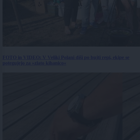
FOTO in VIDEO: V Veliki Polani diši po bujti repi, ekipe se
potegujejo za »zlato kihanico«