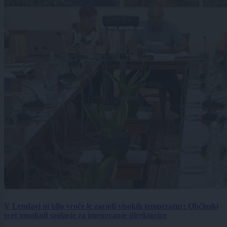
V Lendavi ni bilo vroče le zaradi visokih temperatur: Občinski
svet umaknil soglasje za imenovanje direktorice