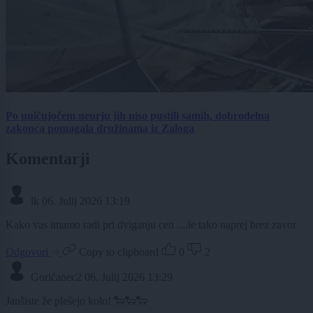
Po uničujočem neurju jih niso pustili samih, dobrodelna
zakonca pomagala družinama iz Zaloga
Komentarji
lk
06. Julij 2026 13:19
Kako vas imamo radi pri dviganju cen ....le tako naprej brez zavor
Odgovori
Copy to clipboard
0
2
Goričanec2
06. Julij 2026 13:29
Janšiste že plešejo kolo! 🐑🐑🐑