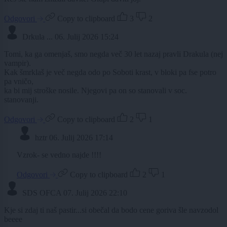
Odgovori
Copy to clipboard
3
2
Drkula ...
06. Julij 2026 15:24
Tomi, ka ga omenjaš, smo negda več 30 let nazaj pravli Drakula (nej
vampir).
Kak šmrklaš je več negda odo po Soboti krast, v bloki pa fse potro
pa vničo,
ka bi mij stroške nosile. Njegovi pa on so stanovali v soc.
stanovanji.
Odgovori
Copy to clipboard
2
1
hztr
06. Julij 2026 17:14
Vzrok- se vedno najde !!!!
Odgovori
Copy to clipboard
2
1
SDS OFCA
07. Julij 2026 22:10
Kje si zdaj ti naš pastir...si obečal da bodo cene goriva šle navzodol
beeee