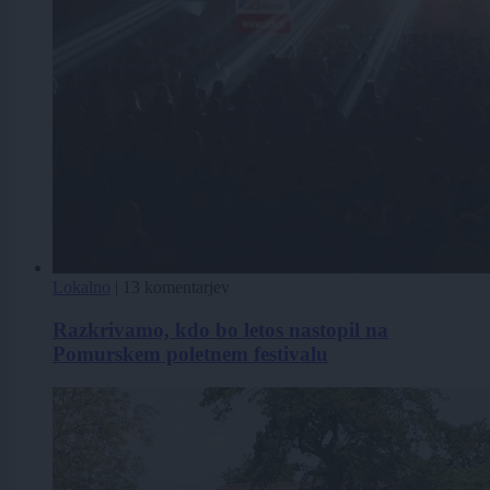
Lokalno
|
13 komentarjev
Razkrivamo, kdo bo letos nastopil na
Pomurskem poletnem festivalu