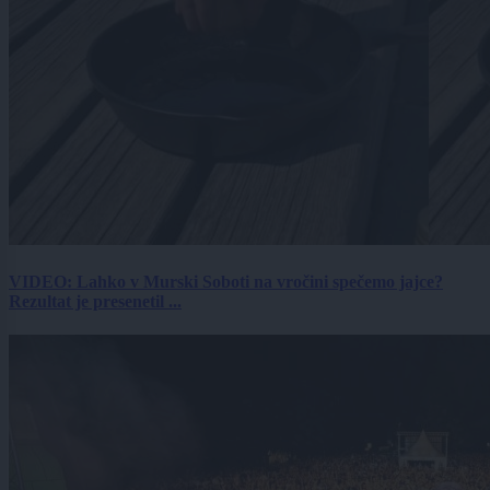
VIDEO: Lahko v Murski Soboti na vročini spečemo jajce?
Rezultat je presenetil ...