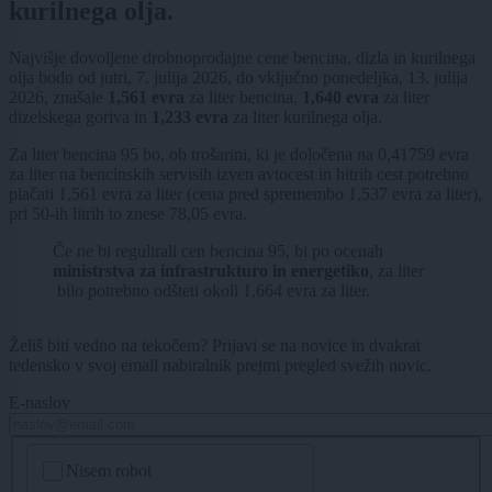
kurilnega olja.
Najvišje dovoljene drobnoprodajne cene bencina, dizla in kurilnega
olja bodo od jutri, 7. julija 2026, do vključno ponedeljka, 13. julija
2026, znašale
1,561 evra
za liter bencina,
1,640 evra
za liter
dizelskega goriva in
1,233 evra
za liter kurilnega olja.
Za liter bencina 95 bo, ob trošarini, ki je določena na 0,41759 evra
za liter na bencinskih servisih izven avtocest in hitrih cest potrebno
plačati 1,561 evra za liter (cena pred spremembo 1,537 evra za liter),
pri 50-ih litrih to znese 78,05 evra.
Če ne bi regulirali cen bencina 95, bi po ocenah
ministrstva za infrastrukturo in energetiko
, za liter
bilo potrebno odšteti okoli 1,664 evra za liter.
Želiš biti vedno na tekočem? Prijavi se na novice in dvakrat
tedensko v svoj email nabiralnik prejmi pregled svežih novic.
E-naslov
CAPTCHA
Nisem robot