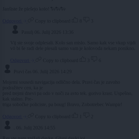
Janšiste že plešejo kolo! 🐑🐑🐑
Odgovori
Copy to clipboard
8
3
Pasulj
06. Julij 2026 13:36
Vij ste svoje odplesali. Kolo san mislo. Samo kak vse vkup vijdi
vö bi še radi dele plesali samo vam je kolovođa nekam ponikno.
Odgovori
Copy to clipboard
3
6
Pravi čas
06. Julij 2026 14:29
Mojemi sousedi navigacija odlično dela. Pravi čas je zavoho
podražitev cen, ka je
pred trejmi dnevi pa odo v noči za avto tek. gorivo krast. Uspešno,
kak stalno. Pre-
triga sobočke policiste, pa boug! Bravo, Zobotrebec Wampir!
Odgovori
Copy to clipboard
1
2
.
06. Julij 2026 14:55
Res ste nam znižali davke. Glupi davki joj.