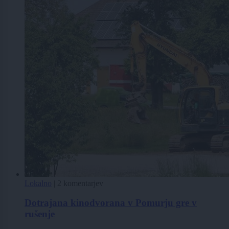
Lokalno
|
2 komentarjev
Dotrajana kinodvorana v Pomurju gre v
rušenje