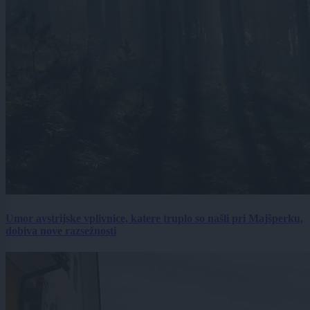
Umor avstrijske vplivnice, katere truplo so našli pri Majšperku,
dobiva nove razsežnosti