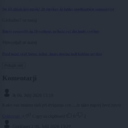
Ste jih slišali kot otrok? 10 stavkov, ki lahko spodkopljejo samozavest
Globalno
7 ur nazaj
Rdeče opozorilo na Hrvaškem, prihaja več dni hude vročine
Slovenija
8 ur nazaj
Pred nami vroč konec tedna, danes možna tudi kakšna nevihta
Prikaži več
Komentarji
lk
06. Julij 2026 13:19
Kako vas imamo radi pri dviganju cen ....le tako naprej brez zavor
Odgovori
Copy to clipboard
0
2
Goričanec2
06. Julij 2026 13:29