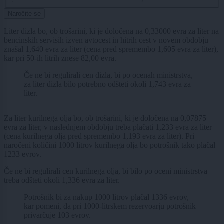
Naročite se
Liter dizla bo, ob trošarini, ki je določena na 0,33000 evra za liter na
bencinskih servisih izven avtocest in hitrih cest v novem obdobju
znašal 1,640 evra za liter (cena pred spremembo 1,605 evra za liter),
kar pri 50-ih litrih znese 82,00 evra.
Če ne bi regulirali cen dizla, bi po ocenah ministrstva,
za liter dizla bilo potrebno odšteti okoli 1,743 evra za
liter.
Za liter kurilnega olja bo, ob trošarini, ki je določena na 0,07875
evra za liter, v naslednjem obdobju treba plačati 1,233 evra za liter
(cena kurilnega olja pred spremembo 1,193 evra za liter). Pri
naročeni količini 1000 litrov kurilnega olja bo potrošnik tako plačal
1233 evrov.
Če ne bi regulirali cen kurilnega olja, bi bilo po oceni ministrstva
treba odšteti okoli 1,336 evra za liter.
Potrošnik bi za nakup 1000 litrov plačal 1336 evrov,
kar pomeni, da pri 1000-litrskem rezervoarju potrošnik
privarčuje 103 evrov.