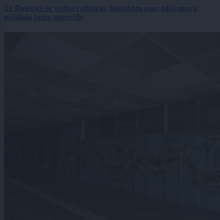
To Dolenjce še vedno razburja, lastnikom psov zdaj znova
pošiljajo jasno sporočilo