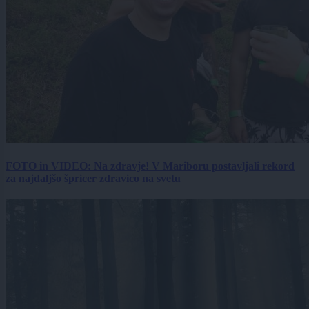
FOTO in VIDEO: Na zdravje! V Mariboru postavljali rekord
za najdaljšo špricer zdravico na svetu