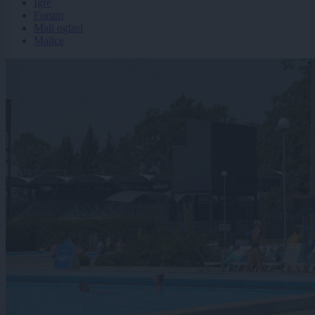
Igre
Forum
Mali oglasi
Malice