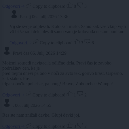
Odgovori
Copy to clipboard
8
3
Pasulj
06. Julij 2026 13:36
Vij ste svoje odplesali. Kolo san mislo. Samo kak vse vkup vijdi
vö bi še radi dele plesali samo vam je kolovođa nekam ponikno.
Odgovori
Copy to clipboard
3
6
Pravi čas
06. Julij 2026 14:29
Mojemi sousedi navigacija odlično dela. Pravi čas je zavoho
podražitev cen, ka je
pred trejmi dnevi pa odo v noči za avto tek. gorivo krast. Uspešno,
kak stalno. Pre-
triga sobočke policiste, pa boug! Bravo, Zobotrebec Wampir!
Odgovori
Copy to clipboard
1
2
.
06. Julij 2026 14:55
Res ste nam znižali davke. Glupi davki joj.
Odgovori
Copy to clipboard
3
2