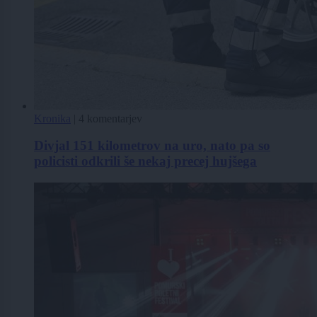
Kronika
|
4 komentarjev
Divjal 151 kilometrov na uro, nato pa so
policisti odkrili še nekaj precej hujšega