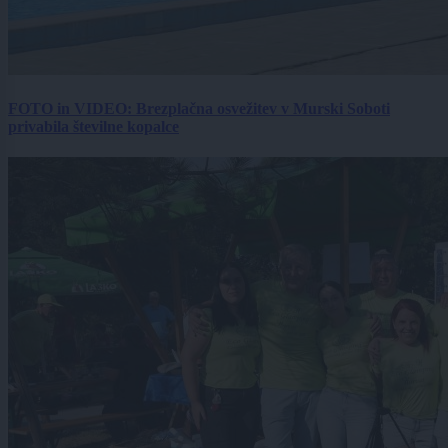
FOTO in VIDEO: Brezplačna osvežitev v Murski Soboti
privabila številne kopalce