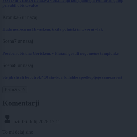
FOTO in VIDEO: Lendava v znamenju konj, jubilejni Pomurski galop
privabil obiskovalce
Kronika
6 ur nazaj
Huda nesreča na Hrvaškem, trčila potniški in tovorni vlak
Scena
7 ur nazaj
Poseben obisk na Goričkem, v Platani gostili nogometne šampionke
Scena
8 ur nazaj
Ste jih slišali kot otrok? 10 stavkov, ki lahko spodkopljejo samozavest
Prikaži več
Komentarji
hztr
06. Julij 2026 17:11
To mi delaj sine