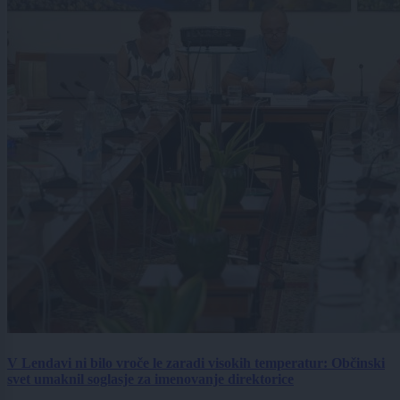
V Lendavi ni bilo vroče le zaradi visokih temperatur: Občinski
svet umaknil soglasje za imenovanje direktorice