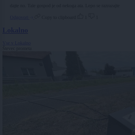
dajte no. Tale gospod je od nekoga ata. Lepo se razrazajte
Odgovori
Copy to clipboard
1
1
Lokalno
Vse v Lokalno
Števec prometa