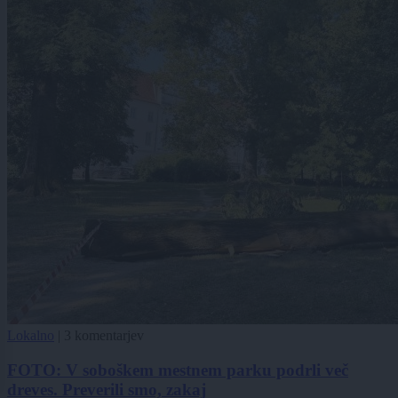
Lokalno
|
3 komentarjev
FOTO: V soboškem mestnem parku podrli več
dreves. Preverili smo, zakaj