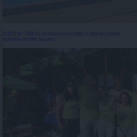
FOTO in VIDEO: Brezplačna osvežitev v Murski Soboti
privabila številne kopalce