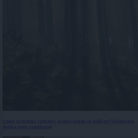
Umor avstrijske vplivnice, katere truplo so našli pri Majšperku,
dobiva nove razsežnosti