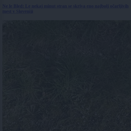
Ne le Bled: Le nekaj minut stran se skriva eno najbolj očarljivih
mest v Sloveniji