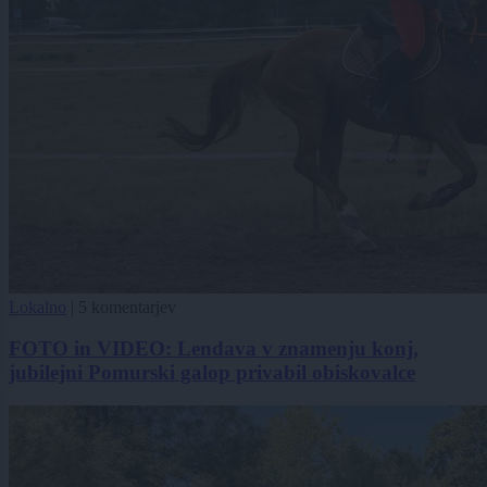
Lokalno
|
5 komentarjev
FOTO in VIDEO: Lendava v znamenju konj,
jubilejni Pomurski galop privabil obiskovalce