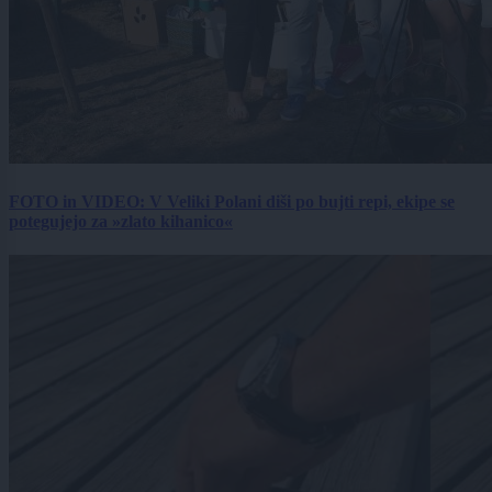
FOTO in VIDEO: V Veliki Polani diši po bujti repi, ekipe se
potegujejo za »zlato kihanico«