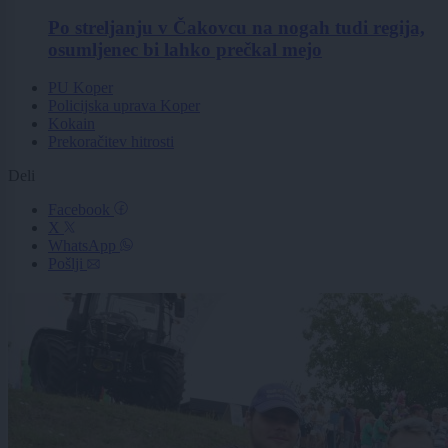
Po streljanju v Čakovcu na nogah tudi regija,
osumljenec bi lahko prečkal mejo
PU Koper
Policijska uprava Koper
Kokain
Prekoračitev hitrosti
Deli
Facebook
X
WhatsApp
Pošlji