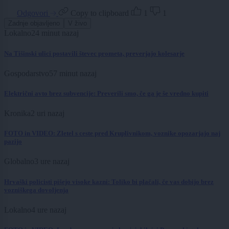
Odgovori
Copy to clipboard
1
1
Zadnje objavljeno
V živo
Lokalno
24 minut nazaj
Na Tišinski ulici postavili števec prometa, preverjajo kolesarje
Gospodarstvo
57 minut nazaj
Električni avto brez subvencije: Preverili smo, če ga je še vredno kupiti
Kronika
2 uri nazaj
FOTO in VIDEO: Zletel s ceste pred Kruplivnikom, voznike opozarjajo naj
pazijo
Globalno
3 ure nazaj
Hrvaški policisti pišejo visoke kazni: Toliko bi plačali, če vas dobijo brez
vozniškega dovoljenja
Lokalno
4 ure nazaj