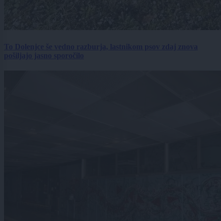
To Dolenjce še vedno razburja, lastnikom psov zdaj znova
pošiljajo jasno sporočilo