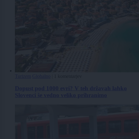
Turizem
Globalno
|
1 komentarjev
Dopust pod 1000 evri? V teh državah lahko
Slovenci še vedno veliko prihranimo