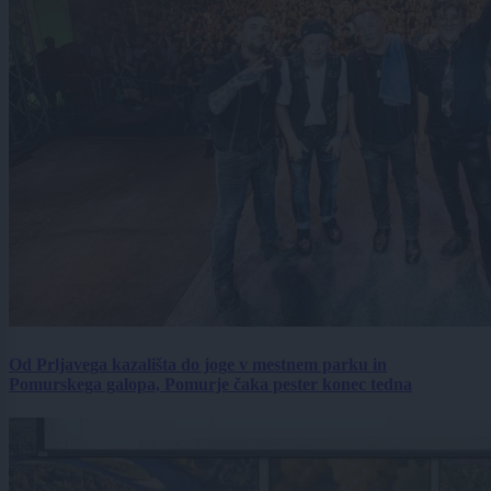
Od Prljavega kazališta do joge v mestnem parku in
Pomurskega galopa, Pomurje čaka pester konec tedna