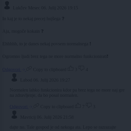
Lukčev Mesec
06. Julij 2026 19:15
In kaj je to nekaj precej hujšega ❓
Aja, mogoče kokain ❓
Ehhhhh, to je danes nekaj povsem normalnega ❗
Ogromno ljudi brez tega ne more normalno funkcionirati❗
Odgovori
Copy to clipboard
3
4
Labod
06. Julij 2026 19:27
Normalen lahko funkcionira kdor pa brez tega ne more naj gre
na zdravljenje, da bo posal normalen.
Odgovori
Copy to clipboard
7
3
Mavricij
06. Julij 2026 21:58
dajte no. Tale gospod je od nekoga ata. Lepo se razrazajte