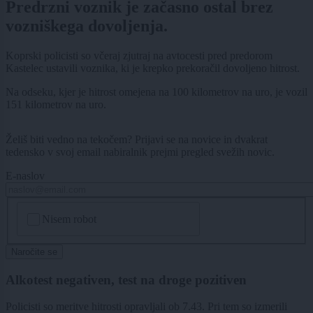
Predrzni voznik je začasno ostal brez
vozniškega dovoljenja.
Koprski policisti so včeraj zjutraj na avtocesti pred predorom
Kastelec ustavili voznika, ki je krepko prekoračil dovoljeno hitrost.
Na odseku, kjer je hitrost omejena na 100 kilometrov na uro, je vozil
151 kilometrov na uro.
Želiš biti vedno na tekočem? Prijavi se na novice in dvakrat
tedensko v svoj email nabiralnik prejmi pregled svežih novic.
E-naslov
CAPTCHA
Nisem robot
Naročite se
Alkotest negativen, test na droge pozitiven
Policisti so meritve hitrosti opravljali ob 7.43. Pri tem so izmerili