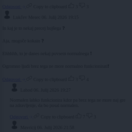
Odgovori
Copy to clipboard
3
3
Lukčev Mesec
06. Julij 2026 19:15
In kaj je to nekaj precej hujšega ❓
Aja, mogoče kokain ❓
Ehhhhh, to je danes nekaj povsem normalnega ❗
Ogromno ljudi brez tega ne more normalno funkcionirati❗
Odgovori
Copy to clipboard
3
4
Labod
06. Julij 2026 19:27
Normalen lahko funkcionira kdor pa brez tega ne more naj gre
na zdravljenje, da bo posal normalen.
Odgovori
Copy to clipboard
7
3
Mavricij
06. Julij 2026 21:58