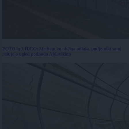
FOTO in VIDEO: Medtem ko občina odlaša, podjetniki sami
rešujejo ugled podhoda Ajdovščina