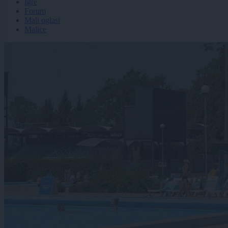
Igre
Forum
Mali oglasi
Malice