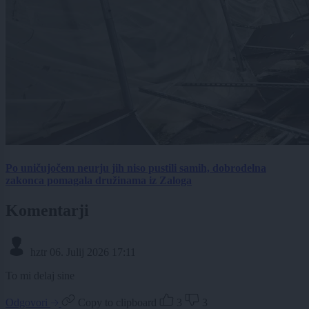
Po uničujočem neurju jih niso pustili samih, dobrodelna
zakonca pomagala družinama iz Zaloga
Komentarji
hztr
06. Julij 2026 17:11
To mi delaj sine
Odgovori
Copy to clipboard
3
3