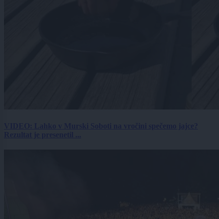
VIDEO: Lahko v Murski Soboti na vročini spečemo jajce?
Rezultat je presenetil ...