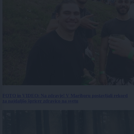
FOTO in VIDEO: Na zdravje! V Mariboru postavljali rekord
za najdaljšo špricer zdravico na svetu