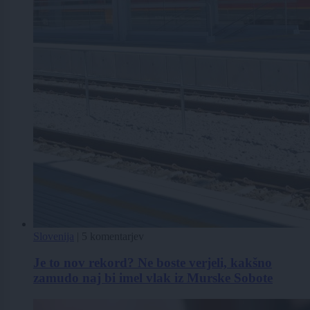
Slovenija
|
5 komentarjev
Je to nov rekord? Ne boste verjeli, kakšno
zamudo naj bi imel vlak iz Murske Sobote