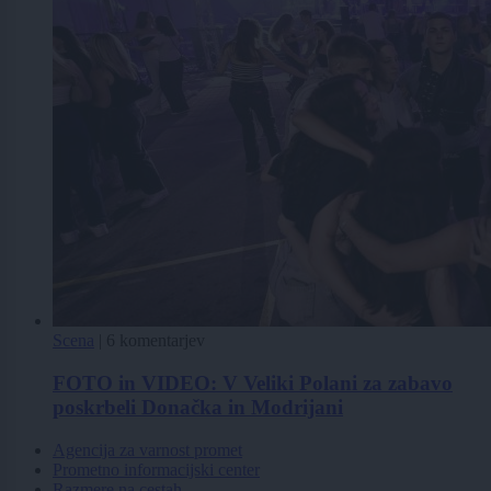
Scena
|
6 komentarjev
FOTO in VIDEO: V Veliki Polani za zabavo
poskrbeli Donačka in Modrijani
Agencija za varnost promet
Prometno informacijski center
Razmere na cestah