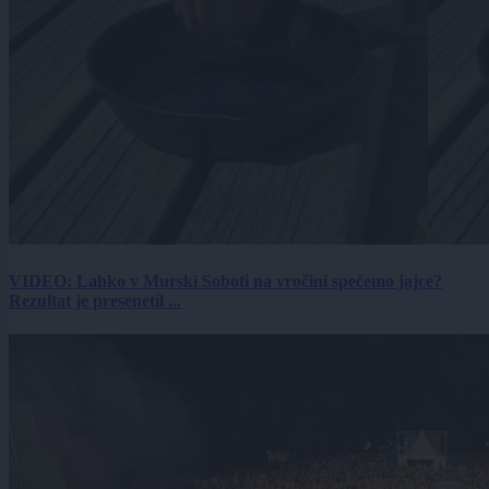
VIDEO: Lahko v Murski Soboti na vročini spečemo jajce?
Rezultat je presenetil ...