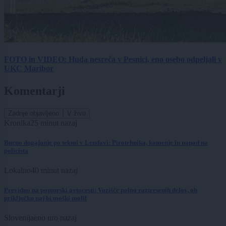
FOTO in VIDEO: Huda nesreča v Pesnici, eno osebo odpeljali v
UKC Maribor
Komentarji
Zadnje objavljeno
V živo
Kronika
25 minut nazaj
Burno dogajanje po tekmi v Lendavi: Pirotehnika, kamenje in napad na
policista
Lokalno
40 minut nazaj
Previdno na pomurski avtocesti: Vozišče polno raztresenih delov, ob
priključku naj bi moški molil
Slovenija
eno uro nazaj