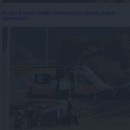
Že tako je vroče, Natalija Verboten pa še dodatno dviguje
temperaturo