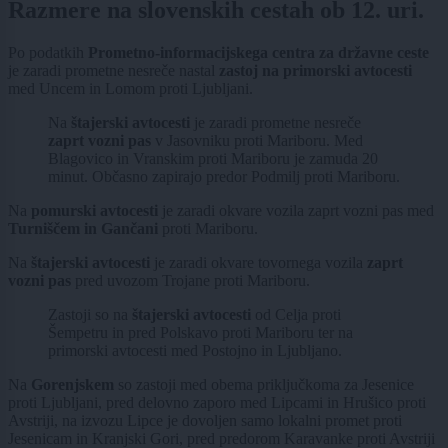
Razmere na slovenskih cestah ob 12. uri.
Po podatkih
Prometno-informacijskega centra za državne ceste
je zaradi prometne nesreče nastal
zastoj na primorski avtocesti
med Uncem in Lomom proti Ljubljani.
Na
štajerski avtocesti
je zaradi prometne nesreče
zaprt vozni pas
v Jasovniku proti Mariboru. Med
Blagovico in Vranskim proti Mariboru je zamuda 20
minut. Občasno zapirajo predor Podmilj proti Mariboru.
Na
pomurski avtocesti
je zaradi okvare vozila zaprt vozni pas med
Turniščem in Gančani
proti Mariboru.
Na
štajerski avtocesti
je zaradi okvare tovornega vozila
zaprt
vozni pas
pred uvozom Trojane proti Mariboru.
Zastoji so na
štajerski avtocesti
od Celja proti
Šempetru in pred Polskavo proti Mariboru ter na
primorski avtocesti med Postojno in Ljubljano.
Na
Gorenjskem
so zastoji med obema priključkoma za Jesenice
proti Ljubljani, pred delovno zaporo med Lipcami in Hrušico proti
Avstriji, na izvozu Lipce je dovoljen samo lokalni promet proti
Jesenicam in Kranjski Gori, pred predorom Karavanke proti Avstriji