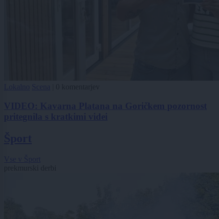
Lokalno
Scena
|
0 komentarjev
VIDEO: Kavarna Platana na Goričkem pozornost
pritegnila s kratkimi videi
Šport
Vse v Šport
prekmurski derbi