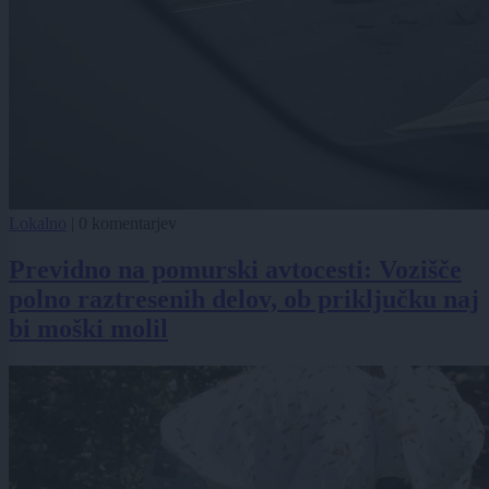
Lokalno
|
0 komentarjev
Previdno na pomurski avtocesti: Vozišče
polno raztresenih delov, ob priključku naj
bi moški molil