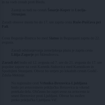
in na vseh cestah proti Bledu.
Zastoji so tudi na cestah
Šmarje-Koper
in
Lucija-
Strunjan
.
Zaradi obnove mostu bo do 17. ure zaprta cesta
Ruše-Puščava pri
Fali
.
Cesta Begunje-Bistrica bo med
Slatno
in Begunjami zaprta do 22.
avgusta.
Zaradi odstranjevanja zemeljskega plazu je zaprta cesta
Litija-Zagorje
pri Šklendrovcu.
Zaradi del
bodo od 12. avgusta od 7. ure do 21. avgusta do 17. ure
popolne zapore na cesti Kamnik-Stahovica med Kamnikom in
Spodnjimi Stranjami. Obvoz bo urejen po lokalnih cestah Godič-
Zduša-Mekinje.
Na regionalni cesti
Vrhnika-Brezovica-Ljubljana
bodo pri avtocestnem priključku Brezovica ta vikend
potekala dela. Občasno bo zaprt uvoz na avtocesto iz
smeri Brezovice proti Ljubljani. Obvoz bo možen
preko priključka Ljubljana Vič.