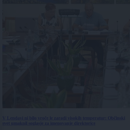
V Lendavi ni bilo vroče le zaradi visokih temperatur: Občinski
svet umaknil soglasje za imenovanje direktorice