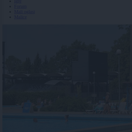
Igre
Forum
Mali oglasi
Malice