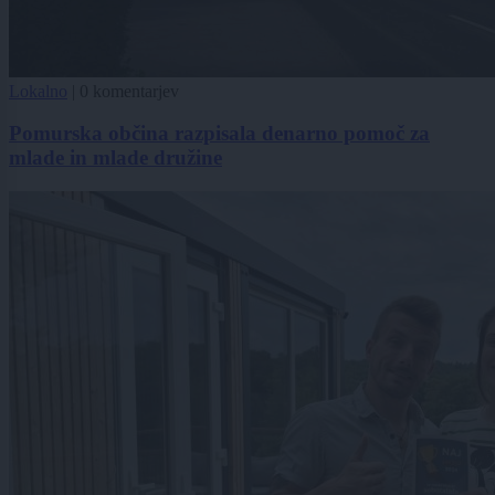
Lokalno
|
0 komentarjev
Pomurska občina razpisala denarno pomoč za
mlade in mlade družine