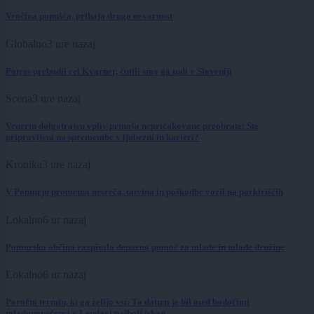
Vročina popušča, prihaja druga nevarnost
Globalno
3 ure nazaj
Potres prebudil cel Kvarner, čutili smo ga tudi v Sloveniji
Scena
3 ure nazaj
Venerin dolgotrajen vpliv prinaša nepričakovane preobrate: Ste
pripravljeni na spremembe v ljubezni in karieri?
Kronika
3 ure nazaj
V Pomurju prometna nesreča, tatvina in poškodbe vozil na parkiriščih
Lokalno
6 ur nazaj
Pomurska občina razpisala denarno pomoč za mlade in mlade družine
Lokalno
6 ur nazaj
Poročni termin, ki ga želijo vsi: Ta datum je bil med bodočimi
mladoporočenci v Lendavi najbolj iskan