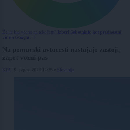
Želite biti vedno na tekočem?
Izberi Sobotainfo kot prednostni
vir na Googlu.
Na pomurski avtocesti nastajajo zastoji,
zaprt vozni pas
STA
|
9. avgust 2024 12:25
v
Slovenija