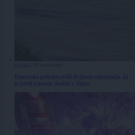
Kronika
|
20 komentarjev
Pomurski policisti rešili življenje mladeniču, ki
je hotel z mostu skočiti v Muro