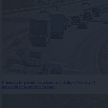
Primorka je spet odprta, a kaos se nadaljuje: Dve nesreči
povzročili večkilometrske kolone