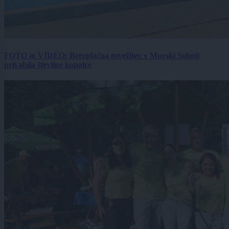
FOTO in VIDEO: Brezplačna osvežitev v Murski Soboti
privabila številne kopalce