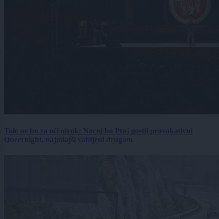
Tole ne bo za oči otrok: Nocoj bo Ptuj gostil provokativni
Queernight, najmlajši vabljeni drugam