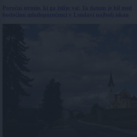
Poročni termin, ki ga želijo vsi: Ta datum je bil med
bodočimi mladoporočenci v Lendavi najbolj iskan