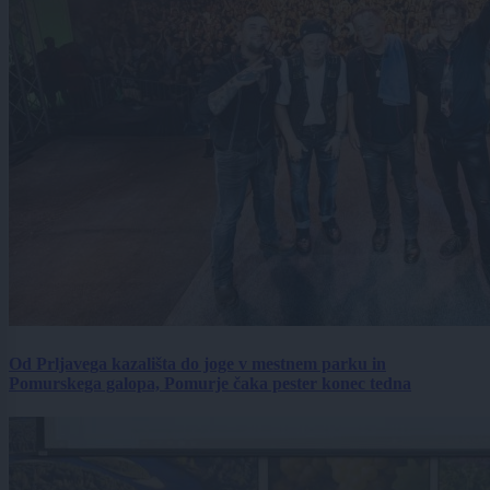
Od Prljavega kazališta do joge v mestnem parku in
Pomurskega galopa, Pomurje čaka pester konec tedna