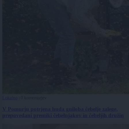
Lokalno
|
0 komentarjev
V Pomurju potrjena huda gniloba čebelje zalege,
prepovedani premiki čebelnjakov in čebeljih družin