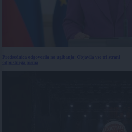
Predsednica odgovorila na ugibanja: Objavila vse tri strani
odpustnega pisma