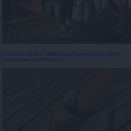
FOTO in VIDEO: V Veliki Polani diši po bujti repi, ekipe se
potegujejo za »zlato kihanico«