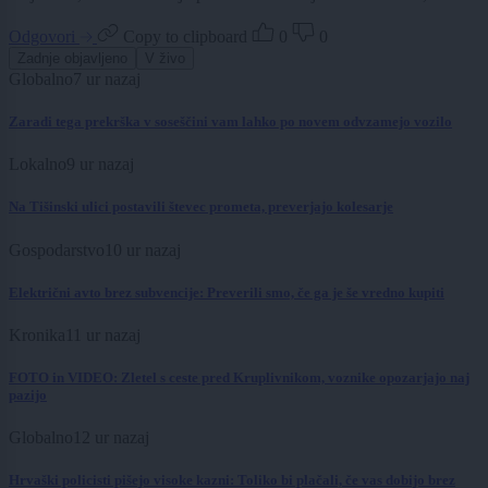
Odgovori
Copy to clipboard
0
0
Zadnje objavljeno
V živo
Globalno
7 ur nazaj
Zaradi tega prekrška v soseščini vam lahko po novem odvzamejo vozilo
Lokalno
9 ur nazaj
Na Tišinski ulici postavili števec prometa, preverjajo kolesarje
Gospodarstvo
10 ur nazaj
Električni avto brez subvencije: Preverili smo, če ga je še vredno kupiti
Kronika
11 ur nazaj
FOTO in VIDEO: Zletel s ceste pred Kruplivnikom, voznike opozarjajo naj
pazijo
Globalno
12 ur nazaj
Hrvaški policisti pišejo visoke kazni: Toliko bi plačali, če vas dobijo brez