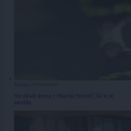
Kronika
|
4 komentarjev
Ste slišali sirene v Murski Soboti? To se je
zgodilo