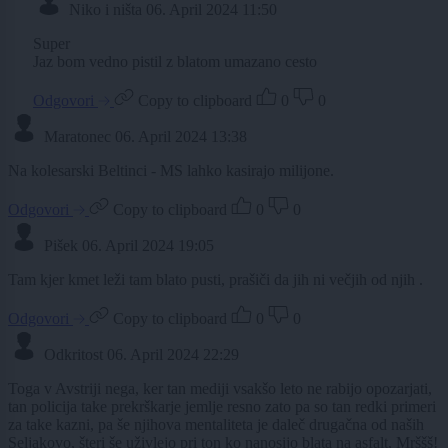
Niko i ništa
06. April 2024 11:50
Super
Jaz bom vedno pistil z blatom umazano cesto
Odgovori
Copy to clipboard
0
0
Maratonec
06. April 2024 13:38
Na kolesarski Beltinci - MS lahko kasirajo milijone.
Odgovori
Copy to clipboard
0
0
Pišek
06. April 2024 19:05
Tam kjer kmet leži tam blato pusti, prašiči da jih ni večjih od njih .
Odgovori
Copy to clipboard
0
0
Odkritost
06. April 2024 22:29
Toga v Avstriji nega, ker tan mediji vsakšo leto ne rabijo opozarjati,
tan policija take prekrškarje jemlje resno zato pa so tan redki primeri
za take kazni, pa še njihova mentaliteta je daleč drugačna od naših
Seljakovo, šteri še uživlejo pri ton ko nanosijo blata na asfalt, Mrššš!