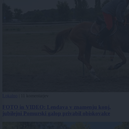
Lokalno
|
11 komentarjev
FOTO in VIDEO: Lendava v znamenju konj,
jubilejni Pomurski galop privabil obiskovalce