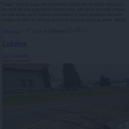
Toga v Avstriji nega, ker tan mediji vsakšo leto ne rabijo opozarjati,
tan policija take prekrškarje jemlje resno zato pa so tan redki primeri
za take kazni, pa še njihova mentaliteta je daleč drugačna od naših
Seljakovo, šteri še uživlejo pri ton ko nanosijo blata na asfalt, Mrššš!
Odgovori
Copy to clipboard
0
0
Lokalno
Vse v Lokalno
Števec prometa