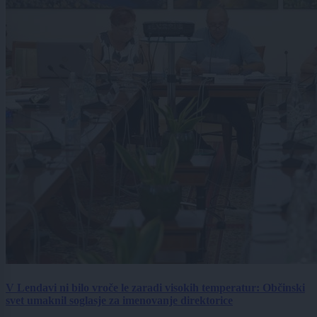
V Lendavi ni bilo vroče le zaradi visokih temperatur: Občinski
svet umaknil soglasje za imenovanje direktorice