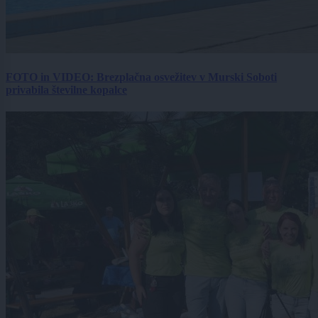
FOTO in VIDEO: Brezplačna osvežitev v Murski Soboti
privabila številne kopalce