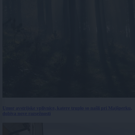
Umor avstrijske vplivnice, katere truplo so našli pri Majšperku,
dobiva nove razsežnosti