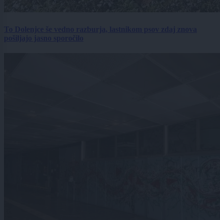
To Dolenjce še vedno razburja, lastnikom psov zdaj znova
pošiljajo jasno sporočilo