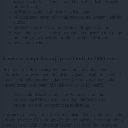
izvajanja zimske službe, nanašati blato ali ga kako drugače
onesnaževati;
puščati sneg ali led, ki pade ali zdrsne nanj;
odlagati sneg, razen odlaganja snega zaradi izvajanja zimske
službe;
onesnažiti cestišče z olji in mazili ali drugimi snovmi;
vlačiti hlode, veje, skale in podobne predmete kot tudi pluge,
brane in drugo kmetijsko orodje ter druge dele tovora;
razlivati tekočine.
Kazen za neupoštevanje pravil tudi do 2000 evrov
Preden se voznik z nekategorizirane ceste, individualnega
priključka, kolovozne poti, območja izvajanja del ali druge zemljiške
površine vključi v promet na javni cesti, mora s svojega vozila
odstraniti zemljo ali blato, ki bi lahko onesnažilo vozišče.
Če voznik blata ali zemlje z vozila ne odstrani, mu
grozi globa
500 evrov
(za voznika),
2000 evrov
(za
pravno osebo ali samostojnega podjetnika).
V primeru, da voznik umaže cesto, je blato ali umazanijo treba takoj
odstraniti s ceste. Če to ni mogoče, je onesnažen del ceste potrebno
predpisano označiti in obvestiti vzdrževalca ceste, da poskrbi za