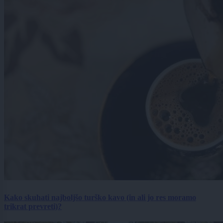
Kako skuhati najboljšo turško kavo (in ali jo res moramo
trikrat prevreti)?