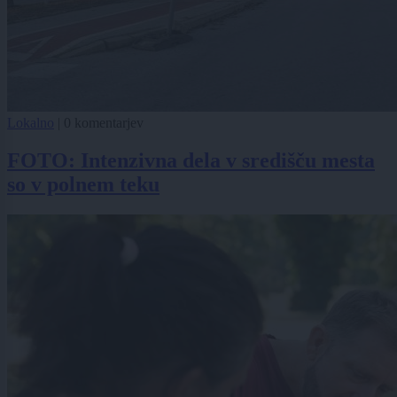
Lokalno
|
0 komentarjev
FOTO: Intenzivna dela v središču mesta
so v polnem teku