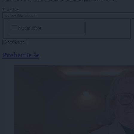
E-naslov
CAPTCHA
Nisem robot
Naročite se
Preberite še