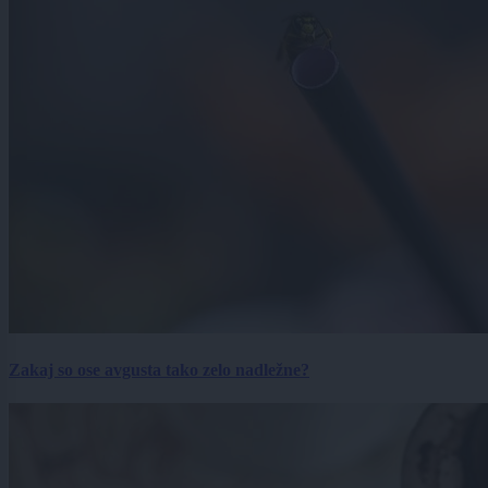
Zakaj so ose avgusta tako zelo nadležne?