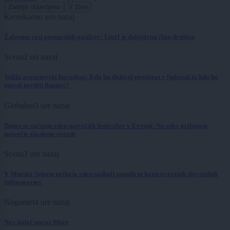
Zadnje objavljeno
V živo
Kronika
eno uro nazaj
Žalostna vest pomurskih gasilcev: Umrl je dolgoletni član društva
Scena
2 uri nazaj
Veliki avgustovski horoskop: Kdo bo doživel preobrat v ljubezni in kdo bo
moral urediti finance?
Globalno
3 ure nazaj
Danes se začenja eden največjih festivalov v Evropi: Na oder prihajajo
največje glasbene zvezde
Scena
3 ure nazaj
V Mursko Soboto prihaja eden najbolj znanih in kontroverznih slovenskih
influencerjev
Nogomet
4 ure nazaj
Nov boleč poraz Mure