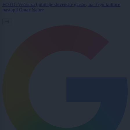
FOTO: Večer za ljubitelje slovenske glasbe, na Trgu kulture
nastopil Omar Naber