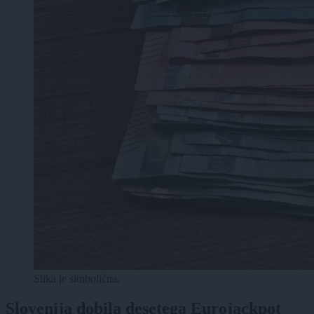
Slika je simbolična.
Slovenija dobila desetega Eurojackpot