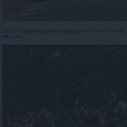
FOTO: V soboškem mestnem parku podrli več dreves. Preverili
smo, zakaj