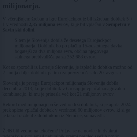
milijonarja.
V včerajšnjem žrebanju igre Eurojackpot je bil izžreban dobitek 5 +
1 v vrednost
i 2,35 milijona evrov
, ki je bil vplačan v
Šempetru v
Savinjski dolini
.
S tem je Slovenija dobila že desetega Eurojackpot
milijonarja. Dobitnik bo po plačilu 15-odstotnega davka
bogatejši za dva milijona evra, občina njegovega
stalnega prebivališča pa za 352.688 evrov.
Kot so sporočili iz Loterije Slovenije, je izplačilo dobitka možno od
2. junija dalje, dobitnik pa ima za prevzem čas do 20. avgusta.
Slovenija je prvega Eurojackpot milijonarja Slovenija dobila
decembra 2013, ko je dobitnik v Grosuplju vplačal zmagovalno
kombinacijo, ki mu je prinesla več kot 21 milijonov evrov.
Rekord med milijonarji pa še vedno drži dobitnik, ki je aprila 2024
prek spleta vplačal dobitek v vrednosti 60 milijonov evrov, ki si ga
je takrat razdelil z dobitnikom iz Nemčije, so navedli.
Želiš biti vedno na tekočem? Prijavi se na novice in dvakrat
tedensko v svoj email nabiralnik prejmi pregled svežih novic.