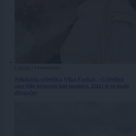
Lokalno
|
0 komentarjev
Nekdanja učiteljica Olga Farkaš: »Učiteljice
smo bile učencem kot mamice. Zdaj je to malo
drugače«