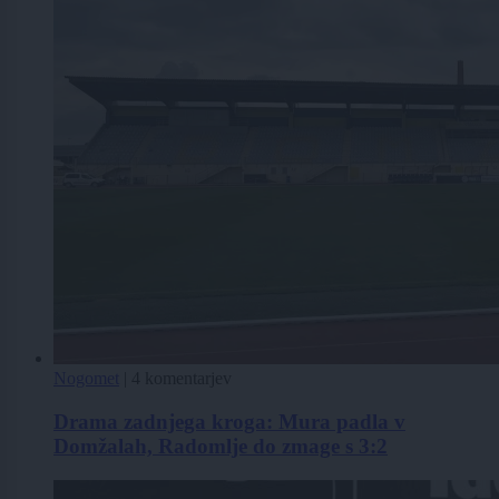
Nogomet
|
4 komentarjev
Drama zadnjega kroga: Mura padla v
Domžalah, Radomlje do zmage s 3:2