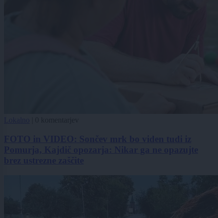
Lokalno
|
0 komentarjev
FOTO in VIDEO: Sončev mrk bo viden tudi iz
Pomurja, Kajdič opozarja: Nikar ga ne opazujte
brez ustrezne zaščite