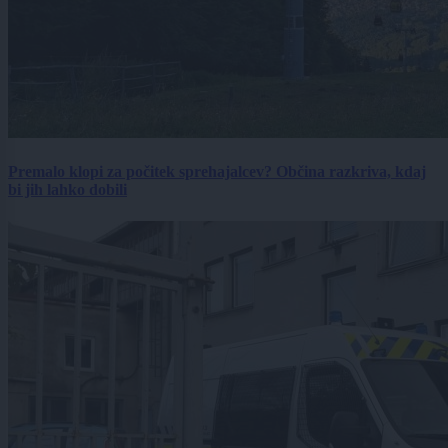
Premalo klopi za počitek sprehajalcev? Občina razkriva, kdaj
bi jih lahko dobili