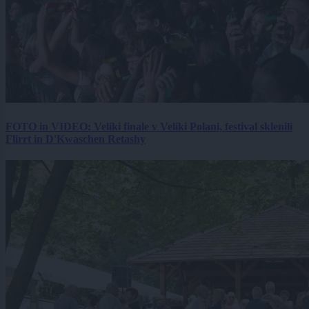
FOTO in VIDEO: Veliki finale v Veliki Polani, festival sklenili
Flirrt in D'Kwaschen Retashy