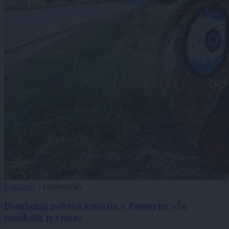
Lokalno
|
3 komentarjev
Domiselna poletna kreacija v Pomurju: »Še
smeškotu je vroče«