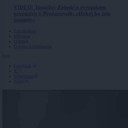
VIDEO: Tomislav Zrinski o evropskem
prvenstvu v Predanovcih: »Hokej bo zelo
zanimiv«
Eurojackpot
Milijonar
Dobitek
Dobitna kombinacija
Deli
Facebook
X
WhatsApp
Pošlji