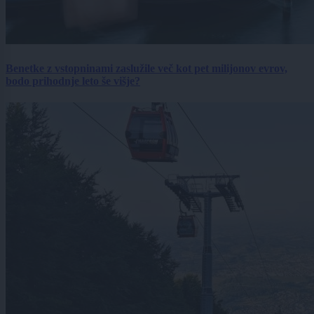
Benetke z vstopninami zaslužile več kot pet milijonov evrov,
bodo prihodnje leto še višje?