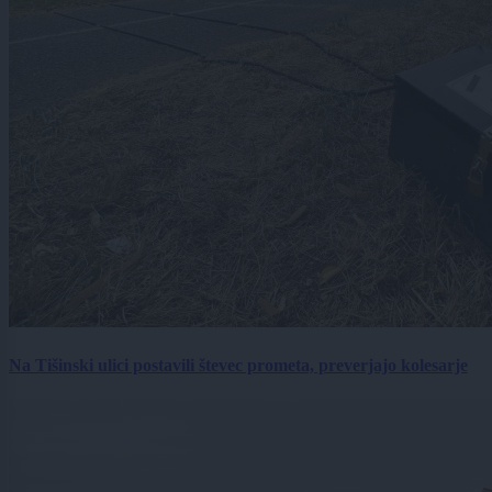
Na Tišinski ulici postavili števec prometa, preverjajo kolesarje