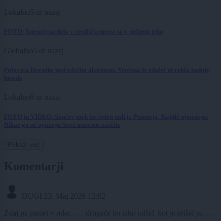
Lokalno
5 ur nazaj
FOTO: Intenzivna dela v središču mesta so v polnem teku
Globalno
5 ur nazaj
Polovica Hrvaške pod rdečim alarmom: Vročina še zdaleč ni rekla zadnje
besede
Lokalno
6 ur nazaj
FOTO in VIDEO: Sončev mrk bo viden tudi iz Pomurja, Kajdič opozarja:
Nikar ga ne opazujte brez ustrezne zaščite
Prikaži več
Komentarji
DUGI
23. Maj 2026 12:02
Zdaj pa pamet v roke, . . . drugače bo tako odšel, kot je prišel jo, . . .