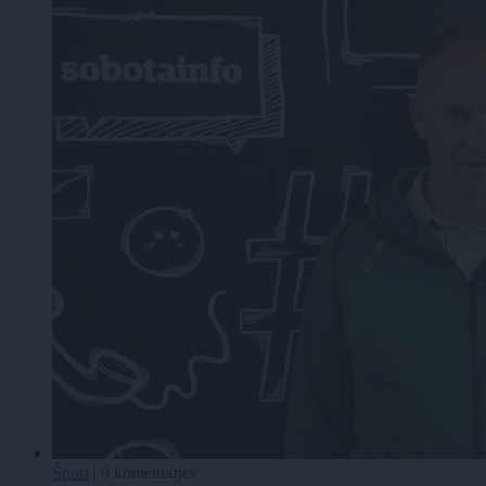
Šport
|
0 komentarjev