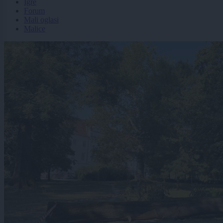
Igre
Forum
Mali oglasi
Malice