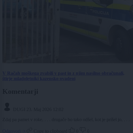
V Račah moškega zvabili v past in z njim nasilno obračunali,
štirje mladoletniki kazensko ovadeni
Komentarji
DUGI
23. Maj 2026 12:02
Zdaj pa pamet v roke, . . . drugače bo tako odšel, kot je prišel jo, . . .
Odgovori
Copy to clipboard
0
0