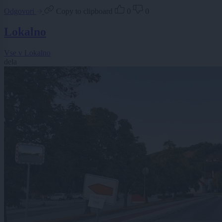
Odgovori
Copy to clipboard
0
0
Lokalno
Vse v Lokalno
dela