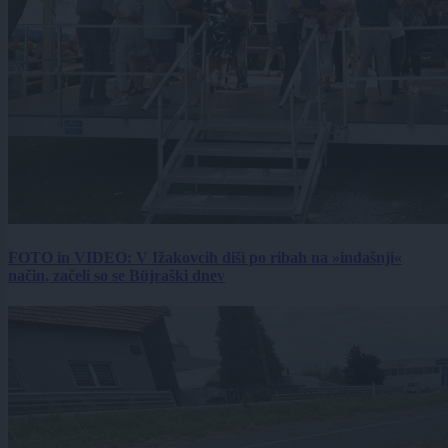
FOTO in VIDEO: V Ižakovcih diši po ribah na »indašnji«
način, začeli so se Büjraški dnev