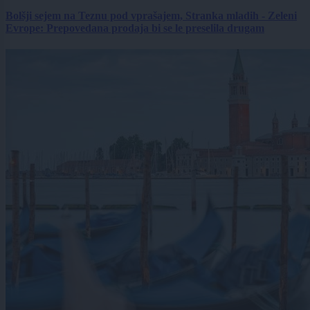
Bolšji sejem na Teznu pod vprašajem, Stranka mladih - Zeleni
Evrope: Prepovedana prodaja bi se le preselila drugam