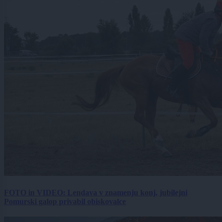
FOTO in VIDEO: Lendava v znamenju konj, jubilejni
Pomurski galop privabil obiskovalce