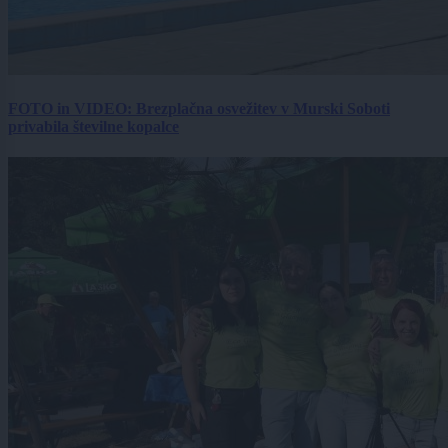
FOTO in VIDEO: Brezplačna osvežitev v Murski Soboti
privabila številne kopalce