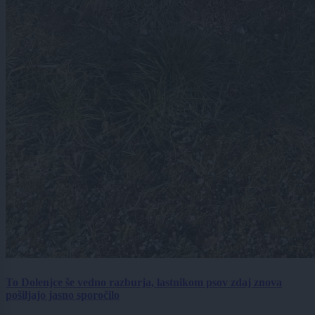
To Dolenjce še vedno razburja, lastnikom psov zdaj znova
pošiljajo jasno sporočilo