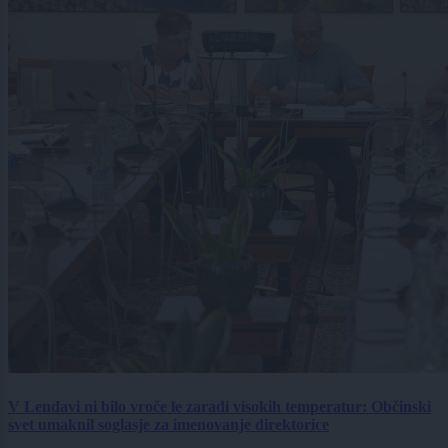
V Lendavi ni bilo vroče le zaradi visokih temperatur: Občinski
svet umaknil soglasje za imenovanje direktorice