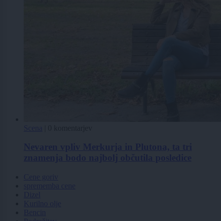
Scena
|
0 komentarjev
Nevaren vpliv Merkurja in Plutona, ta tri
znamenja bodo najbolj občutila posledice
Cene goriv
sprememba cene
Dizel
Kurilno olje
Bencin