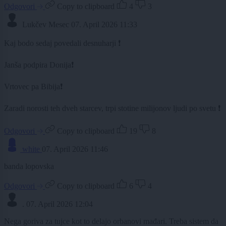
Odgovori
Copy to clipboard
4
3
Lukčev Mesec
07. April 2026 11:33
Kaj bodo sedaj povedali desnuharji ❗
Janša podpira Donija❗
Vrtovec pa Bibija❗
Zaradi norosti teh dveh starcev, trpi stotine milijonov ljudi po svetu ❗
Odgovori
Copy to clipboard
19
8
white
07. April 2026 11:46
banda lopovska
Odgovori
Copy to clipboard
6
4
.
07. April 2026 12:04
Nega goriva za tujce kot to delajo orbanovi mađari. Treba sistem da