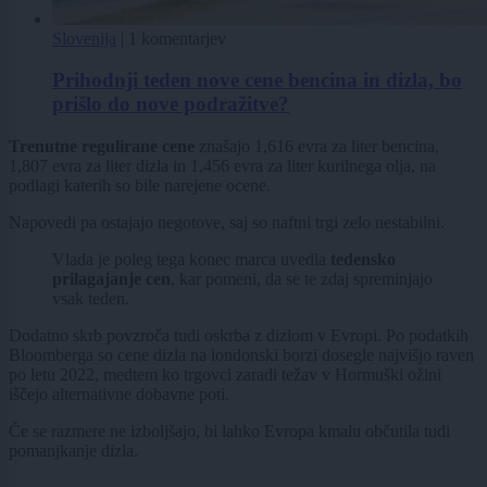
Slovenija
|
1 komentarjev
Prihodnji teden nove cene bencina in dizla, bo
prišlo do nove podražitve?
Trenutne regulirane cene
znašajo 1,616 evra za liter bencina,
1,807 evra za liter dizla in 1,456 evra za liter kurilnega olja, na
podlagi katerih so bile narejene ocene.
Napovedi pa ostajajo negotove, saj so naftni trgi zelo nestabilni.
Vlada je poleg tega konec marca uvedla
tedensko
prilagajanje cen
, kar pomeni, da se te zdaj spreminjajo
vsak teden.
Dodatno skrb povzroča tudi oskrba z dizlom v Evropi. Po podatkih
Bloomberga so cene dizla na londonski borzi dosegle najvišjo raven
po letu 2022, medtem ko trgovci zaradi težav v Hormuški ožini
iščejo alternativne dobavne poti.
Če se razmere ne izboljšajo, bi lahko Evropa kmalu občutila tudi
pomanjkanje dizla.