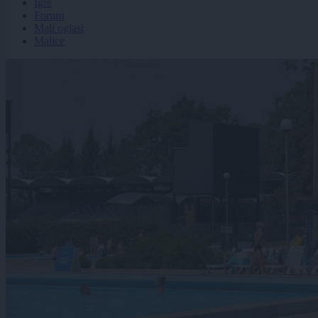
Igre
Forum
Mali oglasi
Malice