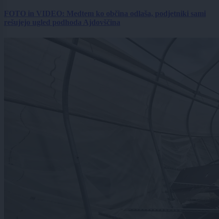
FOTO in VIDEO: Medtem ko občina odlaša, podjetniki sami
rešujejo ugled podhoda Ajdovščina