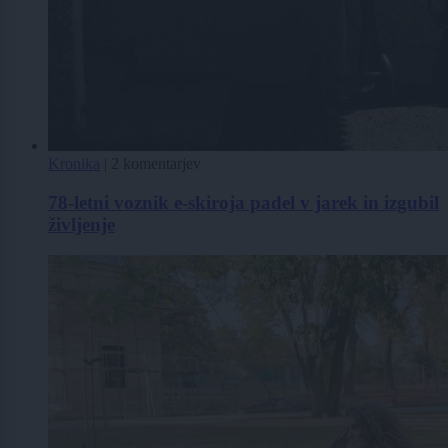
Kronika
|
2 komentarjev
78-letni voznik e-skiroja padel v jarek in izgubil
življenje