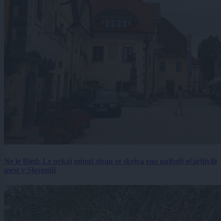
Ne le Bled: Le nekaj minut stran se skriva eno najbolj očarljivih
mest v Sloveniji