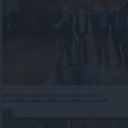
Od Prljavega kazališta do joge v mestnem parku in
Pomurskega galopa, Pomurje čaka pester konec tedna