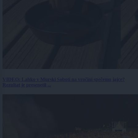
VIDEO: Lahko v Murski Soboti na vročini spečemo jajce?
Rezultat je presenetil ...