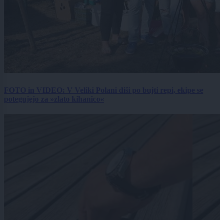
FOTO in VIDEO: V Veliki Polani diši po bujti repi, ekipe se
potegujejo za »zlato kihanico«