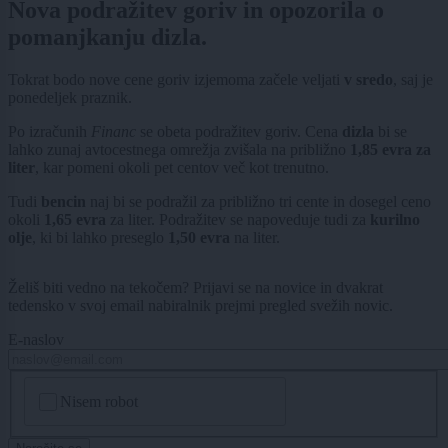
Nova podražitev goriv in opozorila o
pomanjkanju dizla.
Tokrat bodo nove cene goriv izjemoma začele veljati
v sredo
, saj je
ponedeljek praznik.
Po izračunih
Financ
se obeta podražitev goriv. Cena
dizla
bi se
lahko zunaj avtocestnega omrežja zvišala na približno
1,85 evra za
liter
, kar pomeni okoli pet centov več kot trenutno.
Tudi
bencin
naj bi se podražil za približno tri cente in dosegel ceno
okoli
1,65 evra
za liter. Podražitev se napoveduje tudi za
kurilno
olje
, ki bi lahko preseglo
1,50 evra
na liter.
Želiš biti vedno na tekočem? Prijavi se na novice in dvakrat
tedensko v svoj email nabiralnik prejmi pregled svežih novic.
E-naslov
CAPTCHA
Nisem robot