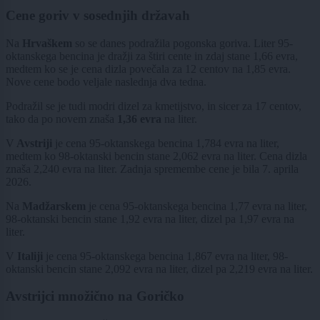
Cene goriv v sosednjih državah
Na
Hrvaškem
so se danes podražila pogonska goriva. Liter 95-
oktanskega bencina je dražji za štiri cente in zdaj stane 1,66 evra,
medtem ko se je cena dizla povečala za 12 centov na 1,85 evra.
Nove cene bodo veljale naslednja dva tedna.
Podražil se je tudi modri dizel za kmetijstvo, in sicer za 17 centov,
tako da po novem znaša
1,36 evra
na liter.
V
Avstriji
je cena 95-oktanskega bencina 1,784 evra na liter,
medtem ko 98-oktanski bencin stane 2,062 evra na liter. Cena dizla
znaša 2,240 evra na liter. Zadnja spremembe cene je bila 7. aprila
2026.
Na
Madžarskem
je cena 95-oktanskega bencina 1,77 evra na liter,
98-oktanski bencin stane 1,92 evra na liter, dizel pa 1,97 evra na
liter.
V
Italiji
je cena 95-oktanskega bencina 1,867 evra na liter, 98-
oktanski bencin stane 2,092 evra na liter, dizel pa 2,219 evra na liter.
Avstrijci množično na Goričko