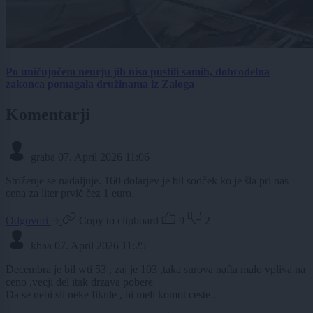
Po uničujočem neurju jih niso pustili samih, dobrodelna
zakonca pomagala družinama iz Zaloga
Komentarji
graba
07. April 2026 11:06
Striženje se nadaljuje. 160 dolarjev je bil sodček ko je šla pri nas
cena za liter prvič čez 1 euro.
Odgovori
Copy to clipboard
9
2
khaa
07. April 2026 11:25
Decembra je bil wti 53 , zaj je 103 ,taka surova nafta malo vpliva na
ceno ,vecji del itak drzava pobere
Da se nebi sli neke fikule , bi meli komot ceste..