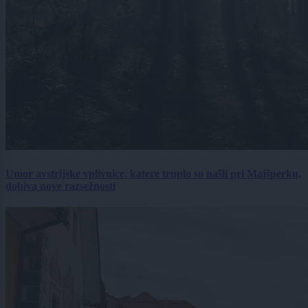
Umor avstrijske vplivnice, katere truplo so našli pri Majšperku,
dobiva nove razsežnosti