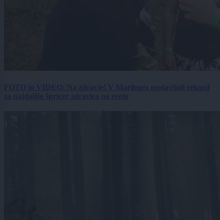
FOTO in VIDEO: Na zdravje! V Mariboru postavljali rekord
za najdaljšo špricer zdravico na svetu