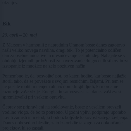
okvirjev.
Bik
20. april – 20. maj
Z Marsom v harmoniji z naprednim Uranom boste danes zagotovo
našli veliko novega navdiha, dragi bik. To je potencialno odličen
dan za osebne iniciative in uresničevanje lastnih idej. Nahajate se v
obdobju izjemnih priložnosti za navezovanje dragocenih stikov in za
izstopanje iz množice na zelo pozitiven način.
Pomembno je, da 'posvojite' pot, po kateri hodite, kar boste najlažje
storili tako, da se povežete s svojimi resničnimi željami. Pri tem se
ne pustite motiti mnenjem ali načrtom drugih ljudi, ki morda ne
razumejo vaše vizije. Energija in samozavest sta danes vaši zvesti
spremljevalki pri vsakem opravku.
Čeprav ste pripravljeni na sodelovanje, boste z veseljem prevzeli
vodilno vlogo, če bo to potrebno. Ugodni vplivi podpirajo uporabo
novih zamisli in metod, ki bodo izboljšale kakovost vašega življenja.
Danes dobesedno blestite, zato izkoristite ta zagon za dokončanje
projektov, ki so zastali.