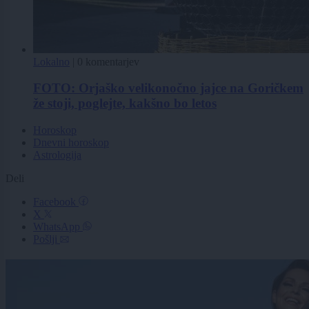
Lokalno
|
0 komentarjev
FOTO: Orjaško velikonočno jajce na Goričkem
že stoji, poglejte, kakšno bo letos
Horoskop
Dnevni horoskop
Astrologija
Deli
Facebook
X
WhatsApp
Pošlji