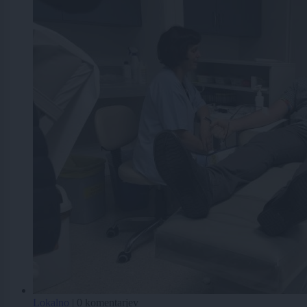
Lokalno
|
0 komentarjev