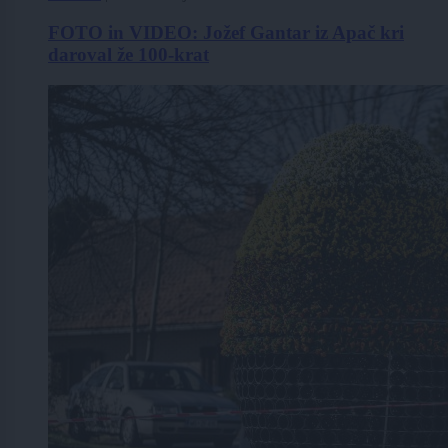
FOTO in VIDEO: Jožef Gantar iz Apač kri
daroval že 100-krat