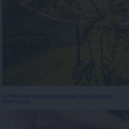
V Prlekiji izmerili izjemno tropsko noč: Ponoči skoraj 30
stopinj Celzija