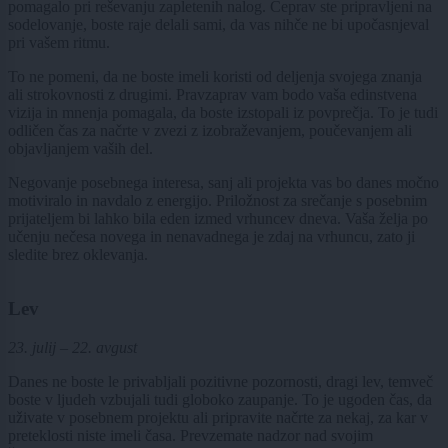
pomagalo pri reševanju zapletenih nalog. Čeprav ste pripravljeni na
sodelovanje, boste raje delali sami, da vas nihče ne bi upočasnjeval
pri vašem ritmu.
To ne pomeni, da ne boste imeli koristi od deljenja svojega znanja
ali strokovnosti z drugimi. Pravzaprav vam bodo vaša edinstvena
vizija in mnenja pomagala, da boste izstopali iz povprečja. To je tudi
odličen čas za načrte v zvezi z izobraževanjem, poučevanjem ali
objavljanjem vaših del.
Negovanje posebnega interesa, sanj ali projekta vas bo danes močno
motiviralo in navdalo z energijo. Priložnost za srečanje s posebnim
prijateljem bi lahko bila eden izmed vrhuncev dneva. Vaša želja po
učenju nečesa novega in nenavadnega je zdaj na vrhuncu, zato ji
sledite brez oklevanja.
Lev
23. julij – 22. avgust
Danes ne boste le privabljali pozitivne pozornosti, dragi lev, temveč
boste v ljudeh vzbujali tudi globoko zaupanje. To je ugoden čas, da
uživate v posebnem projektu ali pripravite načrte za nekaj, za kar v
preteklosti niste imeli časa. Prevzemate nadzor nad svojim