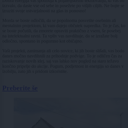
Dobra energija vas spodbuja k prijateljskemu tekmovanju, ki vas bo
izzvalo, da daste vse od sebe in posežete po višjih ciljih. Ne bojte se
izraziti svoje ustvarjalnosti na glas in ponosno!
Morda se boste odločili, da se popolnoma posvetite osebnim ali
mentalnim projektom, ki vam dajejo občutek napredka. To je čas, ko
se boste počutili, da zmorete opraviti praktično z vsem, še posebej
na intelektualni ravni. Ta vpliv vas navdihuje, da se izražate bolj
odločno, spontano in pogumno kot običajno.
Vaši projekti, zanimanja ali celo novice, ki jih boste slišali, vas bodo
danes močno navdihnili za prihodnje podvige. To je odličen čas za
raziskovanje novih idej, saj vas lahko nov pogled na staro težavo
končno pripelje do akcije. Pogum, podjetnost in energija so danes v
izobilju, zato jih s pridom izkoristite.
Preberite še