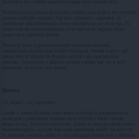
življenjem in z velikim uspehom uvajate nove metode dela.
Netradicionalni pristopi in sodobna stališča vam bodo v tem trenutku
prinesli najboljše rezultate. Vaš duh, usmerjen v napredek, in
navdušenje nad prihodnostjo bosta nalezljiva za vse okoli vas. To
lahko vodi do novih priložnosti, ki se vam bodo odpirale skozi
pogovore z vplivnimi ljudmi.
Morda se boste popolnoma predali strastnemu projektu,
raziskovanju ali reševanju kakšne skrivnosti. Premik Lune v vaš
sektor dela in zdravja bo dodatno poživil vaše vsakodnevne
opravke. Danes boste z lahkoto opravili s tistim, kar vas je prej
bremenilo, in pri tem celo uživali.
Devica
23. avgust – 22. september
Ljudje v vašem življenju bodo danes osvežujoče kooperativni in
usmerjeni v prihodnost, namesto da bi obtičali v starih vzorcih,
draga devica. To vas bo razveselilo, čeprav je situacija morda malce
destabilizirajoča, saj boste tudi sami spreminjali načrte. Skupni cilji
in filozofije postajajo očitni in vam pomagajo krepiti vezi z bližnjimi.