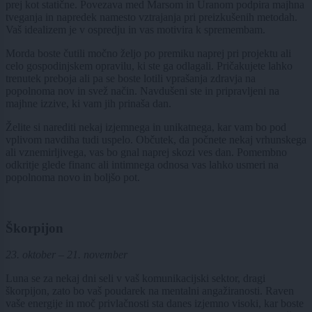
prej kot statične. Povezava med Marsom in Uranom podpira majhna
tveganja in napredek namesto vztrajanja pri preizkušenih metodah.
Vaš idealizem je v ospredju in vas motivira k spremembam.
Morda boste čutili močno željo po premiku naprej pri projektu ali
celo gospodinjskem opravilu, ki ste ga odlagali. Pričakujete lahko
trenutek preboja ali pa se boste lotili vprašanja zdravja na
popolnoma nov in svež način. Navdušeni ste in pripravljeni na
majhne izzive, ki vam jih prinaša dan.
Želite si narediti nekaj izjemnega in unikatnega, kar vam bo pod
vplivom navdiha tudi uspelo. Občutek, da počnete nekaj vrhunskega
ali vznemirljivega, vas bo gnal naprej skozi ves dan. Pomembno
odkritje glede financ ali intimnega odnosa vas lahko usmeri na
popolnoma novo in boljšo pot.
Škorpijon
23. oktober – 21. november
Luna se za nekaj dni seli v vaš komunikacijski sektor, dragi
škorpijon, zato bo vaš poudarek na mentalni angažiranosti. Raven
vaše energije in moč privlačnosti sta danes izjemno visoki, kar boste