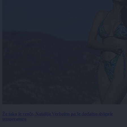
Že tako je vroče, Natalija Verboten pa še dodatno dviguje
temperaturo