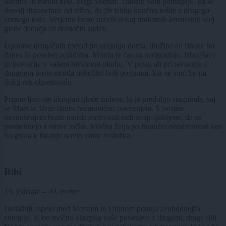
načrtov in metod dela, dragi vodnar. Tranziti vam pomagajo, da se
dovolj distancirate od težav, da jih lahko končno rešite z drugega
zornega kota. Verjetno boste razvili nekaj unikatnih kreativnih idej
glede denarja ali domačih zadev.
Uporaba drugačnih metod pri urejanju doma, družine ali financ bo
danes še posebej pozitivna. Morda je čas za nadgradnjo, izboljšave
in inovacije v vašem bivalnem okolju. V poslu ali pri ravnanju z
denarjem boste morda nekoliko bolj pogumni, kar se vam bo na
dolgi rok obrestovalo.
Pripravljeni ste ukrepati glede zadeve, ki je predolgo stagnirala, saj
se Mars in Uran danes harmonično povezujeta. S svojim
navdušenjem boste morda motivirali tudi svoje ljubljene, da se
premaknejo z mrtve točke. Močna želja po finančni neodvisnosti vas
bo gnala k iskanju novih virov zaslužka.
Ribi
19. februar – 20. marec
Današnji aspekt med Marsom in Uranom ponuja svobodnejšo
energijo, ki bo močno okrepila vaše povezave z drugimi, drage ribi.