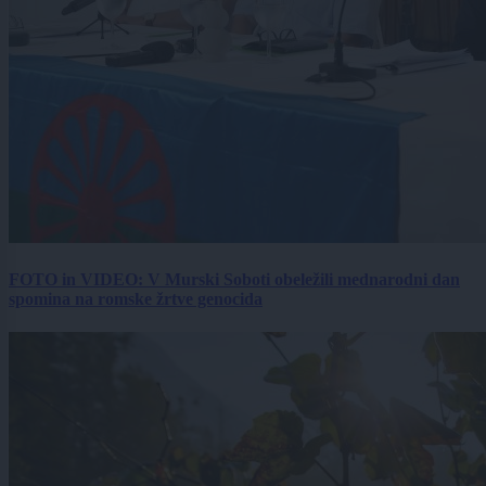
FOTO in VIDEO: V Murski Soboti obeležili mednarodni dan
spomina na romske žrtve genocida