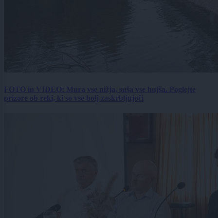
FOTO in VIDEO: Mura vse nižja, suša vse hujša. Poglejte
prizore ob reki, ki so vse bolj zaskrbljujoči