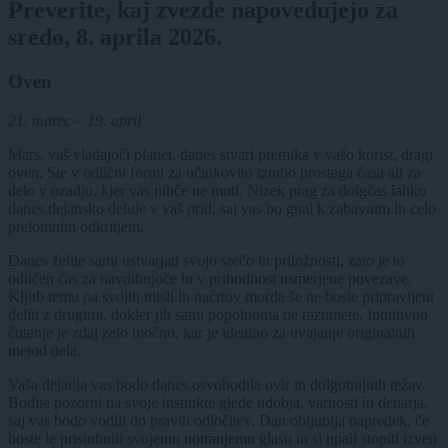
Preverite, kaj zvezde napovedujejo za
sredo, 8. aprila 2026.
Oven
21. marec – 19. april
Mars, vaš vladajoči planet, danes stvari premika v vašo korist, dragi
oven. Ste v odlični formi za učinkovito izrabo prostega časa ali za
delo v ozadju, kjer vas nihče ne moti. Nizek prag za dolgčas lahko
danes dejansko deluje v vaš prid, saj vas bo gnal k zabavnim in celo
prelomnim odkritjem.
Danes želite sami ustvarjati svojo srečo in priložnosti, zato je to
odličen čas za navdihujoče in v prihodnost usmerjene povezave.
Kljub temu pa svojih misli in načrtov morda še ne boste pripravljeni
deliti z drugimi, dokler jih sami popolnoma ne razumete. Intuitivno
čutenje je zdaj zelo močno, kar je idealno za uvajanje originalnih
metod dela.
Vaša dejanja vas bodo danes osvobodila ovir in dolgotrajnih težav.
Bodite pozorni na svoje instinkte glede udobja, varnosti in denarja,
saj vas bodo vodili do pravih odločitev. Dan obljublja napredek, če
boste le prisluhnili svojemu notranjemu glasu in si upali stopiti izven