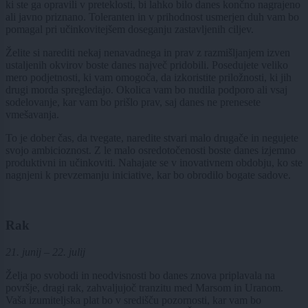
ki ste ga opravili v preteklosti, bi lahko bilo danes končno nagrajeno
ali javno priznano. Toleranten in v prihodnost usmerjen duh vam bo
pomagal pri učinkovitejšem doseganju zastavljenih ciljev.
Želite si narediti nekaj nenavadnega in prav z razmišljanjem izven
ustaljenih okvirov boste danes največ pridobili. Posedujete veliko
mero podjetnosti, ki vam omogoča, da izkoristite priložnosti, ki jih
drugi morda spregledajo. Okolica vam bo nudila podporo ali vsaj
sodelovanje, kar vam bo prišlo prav, saj danes ne prenesete
vmešavanja.
To je dober čas, da tvegate, naredite stvari malo drugače in negujete
svojo ambicioznost. Z le malo osredotočenosti boste danes izjemno
produktivni in učinkoviti. Nahajate se v inovativnem obdobju, ko ste
nagnjeni k prevzemanju iniciative, kar bo obrodilo bogate sadove.
Rak
21. junij – 22. julij
Želja po svobodi in neodvisnosti bo danes znova priplavala na
površje, dragi rak, zahvaljujoč tranzitu med Marsom in Uranom.
Vaša izumiteljska plat bo v središču pozornosti, kar vam bo