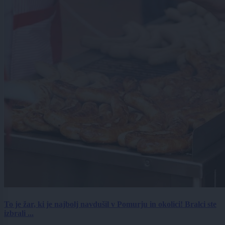
To je žar, ki je najbolj navdušil v Pomurju in okolici! Bralci ste
izbrali ...