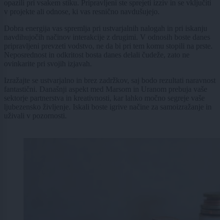
opazili pri vsakem stiku. Pripravljeni ste sprejeti izziv in se vključiti
v projekte ali odnose, ki vas resnično navdušujejo.
Dobra energija vas spremlja pri ustvarjalnih nalogah in pri iskanju
navdihujočih načinov interakcije z drugimi. V odnosih boste danes
pripravljeni prevzeti vodstvo, ne da bi pri tem komu stopili na prste.
Neposrednost in odkritost bosta danes delali čudeže, zato ne
ovinkarite pri svojih izjavah.
Izražajte se ustvarjalno in brez zadržkov, saj bodo rezultati naravnost
fantastični. Današnji aspekt med Marsom in Uranom prebuja vaše
sektorje partnerstva in kreativnosti, kar lahko močno segreje vaše
ljubezensko življenje. Iskali boste igrive načine za samoizražanje in
uživali v pozornosti.