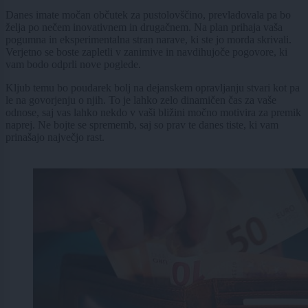
Danes imate močan občutek za pustolovščino, prevladovala pa bo
želja po nečem inovativnem in drugačnem. Na plan prihaja vaša
pogumna in eksperimentalna stran narave, ki ste jo morda skrivali.
Verjetno se boste zapletli v zanimive in navdihujoče pogovore, ki
vam bodo odprli nove poglede.
Kljub temu bo poudarek bolj na dejanskem opravljanju stvari kot pa
le na govorjenju o njih. To je lahko zelo dinamičen čas za vaše
odnose, saj vas lahko nekdo v vaši bližini močno motivira za premik
naprej. Ne bojte se sprememb, saj so prav te danes tiste, ki vam
prinašajo največjo rast.