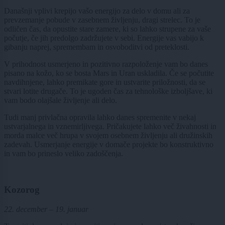
Današnji vplivi krepijo vašo energijo za delo v domu ali za
prevzemanje pobude v zasebnem življenju, dragi strelec. To je
odličen čas, da opustite stare zamere, ki so lahko strupene za vaše
počutje, če jih predolgo zadržujete v sebi. Energije vas vabijo k
gibanju naprej, spremembam in osvoboditvi od preteklosti.
V prihodnost usmerjeno in pozitivno razpoloženje vam bo danes
pisano na kožo, ko se bosta Mars in Uran uskladila. Če se počutite
navdihnjene, lahko premikate gore in ustvarite priložnosti, da se
stvari lotite drugače. To je ugoden čas za tehnološke izboljšave, ki
vam bodo olajšale življenje ali delo.
Tudi manj privlačna opravila lahko danes spremenite v nekaj
ustvarjalnega in vznemirljivega. Pričakujete lahko več živahnosti in
morda malce več hrupa v svojem osebnem življenju ali družinskih
zadevah. Usmerjanje energije v domače projekte bo konstruktivno
in vam bo prineslo veliko zadoščenja.
Kozorog
22. december – 19. januar