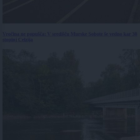
Vročina ne popušča: V središču Murske Sobote še vedno kar 30
stopinj Celzija