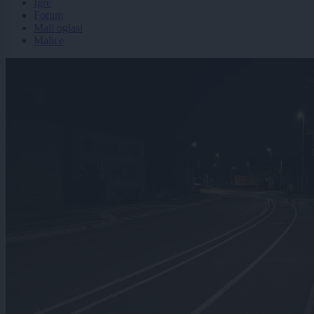
Igre
Forum
Mali oglasi
Malice