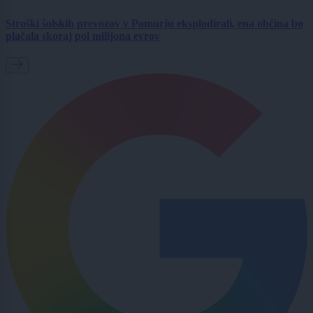
Stroški šolskih prevozov v Pomurju eksplodirali, ena občina bo
plačala skoraj pol milijona evrov