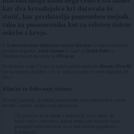
mariborskega kliničnega centra sta danes
kar dva krvodajalca kri darovala že
stotič, kar predstavlja pomemben mejnik
tako za posameznika kot za celoten sistem
oskrbe s krvjo.
V
Univerzitetnem kliničnem centru Maribor
so danes zabeležili
poseben dogodek.
Jožef Gantar
iz Apač in
Dejan Paler
iz
Maribora sta kri darovala že
100-krat
.
Po besedah vodje Centra za transfuzijsko medicino
Biserke Dvoršič
gre za izjemen dosežek: »To je velik, poseben in vesel dogodek pri
nas.«
Ključni za delovanje sistema
Dvoršič poudarja, da takšni posamezniki niso pomembni le zaradi
številke, temveč zaradi svoje predanosti.
»To pomeni, da so ljudje v populaciji, ki ne samo, da
imajo srečo z zdravjem, ampak imajo tudi notranjo željo
pomagati sočloveku in se za to tudi osebno angažirajo,«
je pojasnila.