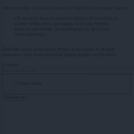
Ob tem dodaja, da so takšni darovalci ključni za delovanje sistema.
»To pomeni, da so to redni krvodajalci, ki se vračajo in
ki nam vedno znova pomagajo, da je naša ledenica
polna in naši bolniki, ko potrebujejo kri, da jo tudi
vedno prejmejo.«
Želiš biti vedno na tekočem? Prijavi se na novice in dvakrat
tedensko v svoj email nabiralnik prejmi pregled svežih novic.
E-naslov
CAPTCHA
Nisem robot
Naročite se