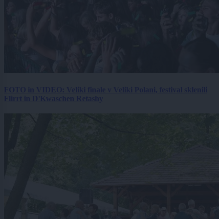
FOTO in VIDEO: Veliki finale v Veliki Polani, festival sklenili
Flirrt in D'Kwaschen Retashy