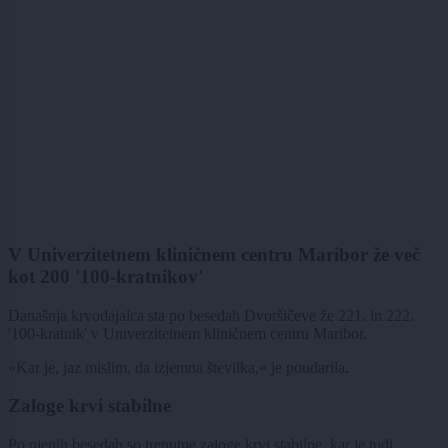
V Univerzitetnem kliničnem centru Maribor že več
kot 200 '100-kratnikov'
Današnja krvodajalca sta po besedah Dvoršičeve že 221. in 222.
'100-kratnik' v Univerzitetnem kliničnem centru Maribor.
»Kar je, jaz mislim, da izjemna številka,« je poudarila.
Zaloge krvi stabilne
Po njenih besedah so trenutne zaloge krvi stabilne, kar je tudi