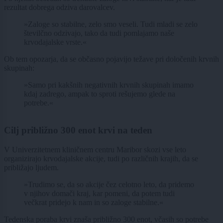
rezultat dobrega odziva darovalcev.
»Zaloge so stabilne, zelo smo veseli. Tudi mladi se zelo
številčno odzivajo, tako da tudi pomlajamo naše
krvodajalske vrste.«
Ob tem opozarja, da se občasno pojavijo težave pri določenih krvnih
skupinah:
»Samo pri kakšnih negativnih krvnih skupinah imamo
kdaj zadrego, ampak to sproti rešujemo glede na
potrebe.«
Cilj približno 300 enot krvi na teden
V Univerzitetnem kliničnem centru Maribor skozi vse leto
organizirajo krvodajalske akcije, tudi po različnih krajih, da se
približajo ljudem.
»Trudimo se, da so akcije čez celotno leto, da pridemo
v njihov domači kraj, kar pomeni, da potem tudi
večkrat pridejo k nam in so zaloge stabilne.«
Tedenska poraba krvi znaša približno 300 enot, včasih so potrebe