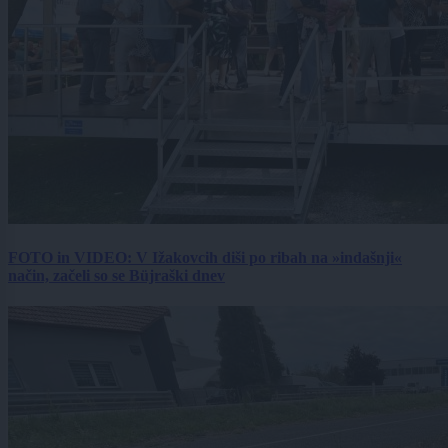
FOTO in VIDEO: V Ižakovcih diši po ribah na »indašnji«
način, začeli so se Büjraški dnev