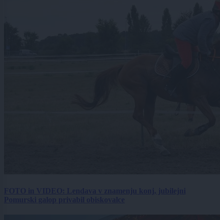
FOTO in VIDEO: Lendava v znamenju konj, jubilejni
Pomurski galop privabil obiskovalce