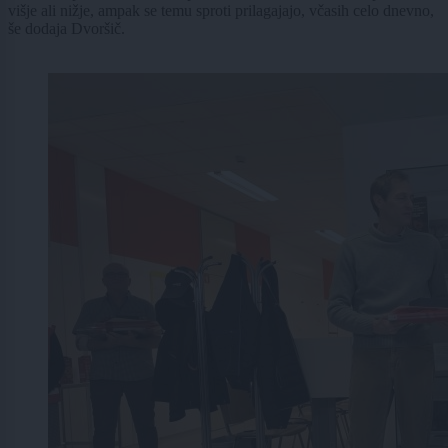
višje ali nižje, ampak se temu sproti prilagajajo, včasih celo dnevno,
še dodaja Dvoršič.