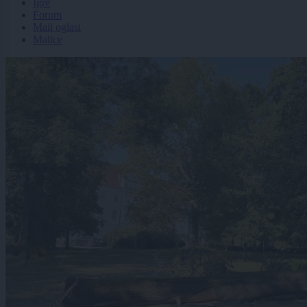
Igre
Forum
Mali oglasi
Malice