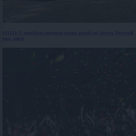
FOTO: V soboškem mestnem parku podrli več dreves. Preverili
smo, zakaj