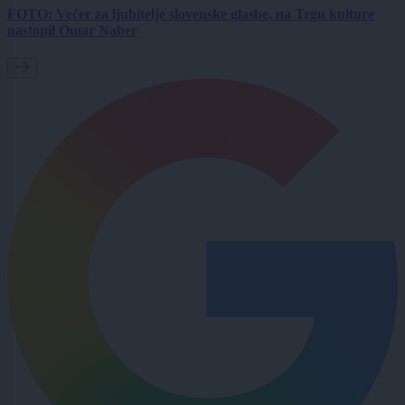
FOTO: Večer za ljubitelje slovenske glasbe, na Trgu kulture
nastopil Omar Naber