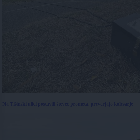
Na Tišinski ulici postavili števec prometa, preverjajo kolesarje