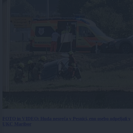
FOTO in VIDEO: Huda nesreča v Pesnici, eno osebo odpeljali v
UKC Maribor