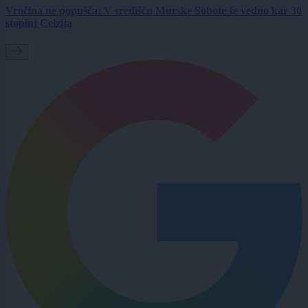
Vročina ne popušča: V središču Murske Sobote še vedno kar 30
stopinj Celzija