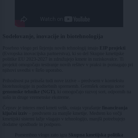
Sodelovanje, inovacije in biotehnologija
Posebno vlogo pri širjenju novih tehnologij imajo
EIP projekti
(Evropska inovacijska partnerstva), ki so del Skupne kmetijske
politike EU 2023-2027 in združujejo kmete in raziskovalce. Ti
projekti omogočajo testiranje novih rešitev v praksi in pomagajo pri
njihovi uvedbi v širšo uporabo.
Prihodnost pa prinaša tudi nove izzive – predvsem v kontekstu
biotehnologije in podnebnih sprememb. Germšek omenja nove
genomske tehnike (NGT)
, ki omogočajo razvoj sort, odpornih na
sušo in druge vremenske ekstreme.
Čeprav je interes med kmeti velik, ostaja vprašanje
financiranja
ključni izziv
– predvsem za manjše kmetije. Medtem ko večji
kmetijski sistemi lažje vlagajo v tehnologijo, manjši potrebujejo
dodatne spodbude in podporo.
Pomembno vlogo zato igra
Skupna kmetijska politika