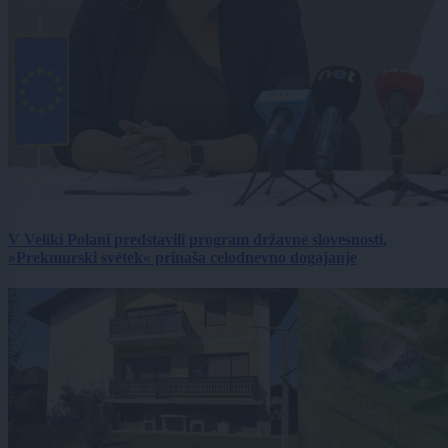
V Veliki Polani predstavili program državne slovesnosti,
»Prekmurski svétek« prinaša celodnevno dogajanje