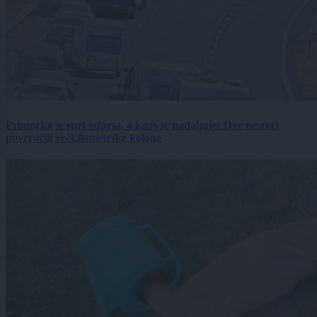
Primorka je spet odprta, a kaos se nadaljuje: Dve nesreči
povzročili večkilometrske kolone