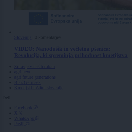
Slovenija
|
0 komentarjev
VIDEO: Nanodušik in večletna pšenica:
Revolucija, ki spreminja prihodnost kmetijstva
Zdravje v naših rokah
agri next
agri future generations
Blaž Germšek
Kmetijski inštitut slovenije
Deli
Facebook
X
WhatsApp
Pošlji