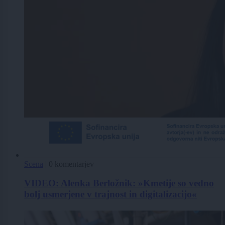
Scena
|
0 komentarjev
VIDEO: Alenka Berložnik: »Kmetije so vedno
bolj usmerjene v trajnost in digitalizacijo«