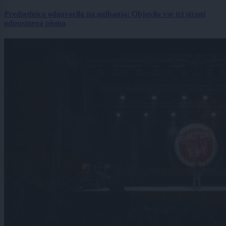
Predsednica odgovorila na ugibanja: Objavila vse tri strani
odpustnega pisma