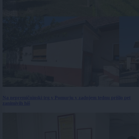
Na nepremičninski trg v Pomurju v zadnjem tednu prišlo pet
zanimivih hiš