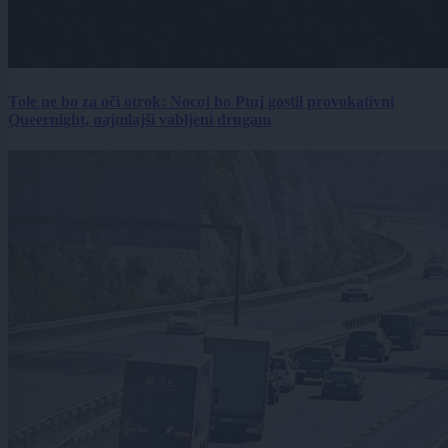
Tole ne bo za oči otrok: Nocoj bo Ptuj gostil provokativni
Queernight, najmlajši vabljeni drugam