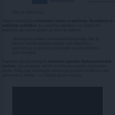
Slika je simbolična.
Primeri vključujejo
avtonomne robote za mulčenje, škropljenje in
pobiranje pridelkov
, ki z uporabo algoritmov za strojni vid
prepoznavajo zrelost plodov po barvi in velikosti.
»Kmetijstvo postaja visokotehnološka panoga, kjer je
ključen interdisciplinarni pristop vseh deležnikov,
predvsem pa iz področja informatike in računalništva,«
pravi Germšek.
Napredna oprema omogoča
natančno uporabo fitofarmacevtskih
sredstev
, kar zmanjšuje stroške in bistveno zmanjša obremenitev
okolja. Poleg tega tehnologije omogočajo popolno sledljivost vseh
aktivnosti na kmetiji – od škropljenja do obiranja.