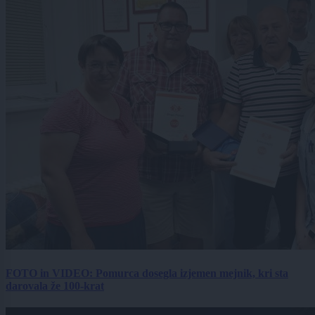
FOTO in VIDEO: Pomurca dosegla izjemen mejnik, kri sta
darovala že 100-krat