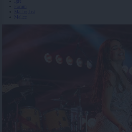
Igre
Forum
Mali oglasi
Malice