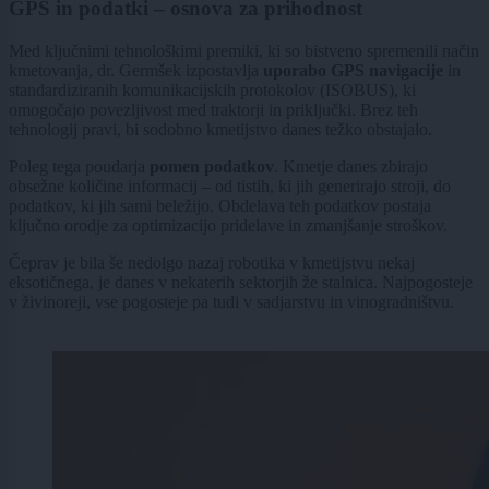
GPS in podatki – osnova za prihodnost
Med ključnimi tehnološkimi premiki, ki so bistveno spremenili način
kmetovanja, dr. Germšek izpostavlja
uporabo GPS navigacije
in
standardiziranih komunikacijskih protokolov (ISOBUS), ki
omogočajo povezljivost med traktorji in priključki. Brez teh
tehnologij pravi, bi sodobno kmetijstvo danes težko obstajalo.
Poleg tega poudarja
pomen podatkov
. Kmetje danes zbirajo
obsežne količine informacij – od tistih, ki jih generirajo stroji, do
podatkov, ki jih sami beležijo. Obdelava teh podatkov postaja
ključno orodje za optimizacijo pridelave in zmanjšanje stroškov.
Čeprav je bila še nedolgo nazaj robotika v kmetijstvu nekaj
eksotičnega, je danes v nekaterih sektorjih že stalnica. Najpogosteje
v živinoreji, vse pogosteje pa tudi v sadjarstvu in vinogradništvu.