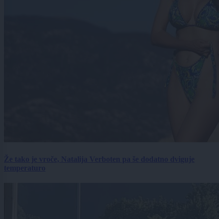
Že tako je vroče, Natalija Verboten pa še dodatno dviguje
temperaturo