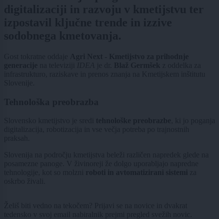
digitalizaciji in razvoju v kmetijstvu ter
izpostavil ključne trende in izzive
sodobnega kmetovanja.
Gost tokratne oddaje
Agri Next - Kmetijstvo za prihodnje
generacije
na
televiziji
IDEA
je dr.
Blaž Germšek
z oddelka za
infrastrukturo, raziskave in prenos znanja na Kmetijskem inštitutu
Slovenije.
Tehnološka preobrazba
Slovensko kmetijstvo je sredi
tehnološke preobrazbe
, ki jo poganja
digitalizacija, robotizacija in vse večja potreba po trajnostnih
praksah.
Slovenija na področju kmetijstva beleži različen napredek glede na
posamezne panoge. V živinoreji že dolgo uporabljajo napredne
tehnologije, kot so molzni
roboti in avtomatizirani sistemi
za
oskrbo živali.
Želiš biti vedno na tekočem? Prijavi se na novice in dvakrat
tedensko v svoj email nabiralnik prejmi pregled svežih novic.