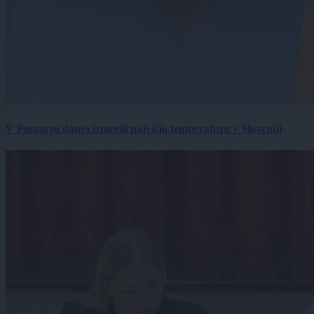
V Pomurju danes izmerili najvišjo temperaturo v Sloveniji