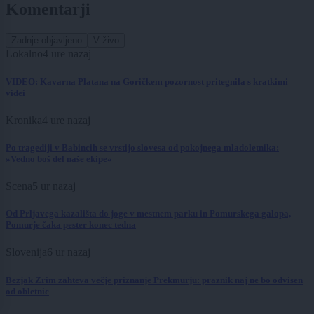
Komentarji
Zadnje objavljeno
V živo
Lokalno
4 ure nazaj
VIDEO: Kavarna Platana na Goričkem pozornost pritegnila s kratkimi
videi
Kronika
4 ure nazaj
Po tragediji v Babincih se vrstijo slovesa od pokojnega mladoletnika:
»Vedno boš del naše ekipe«
Scena
5 ur nazaj
Od Prljavega kazališta do joge v mestnem parku in Pomurskega galopa,
Pomurje čaka pester konec tedna
Slovenija
6 ur nazaj
Bezjak Zrim zahteva večje priznanje Prekmurju: praznik naj ne bo odvisen
od obletnic