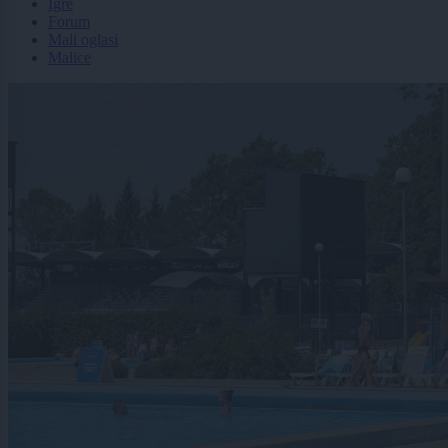
Igre
Forum
Mali oglasi
Malice