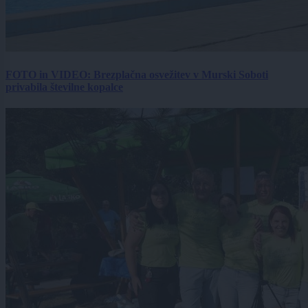
FOTO in VIDEO: Brezplačna osvežitev v Murski Soboti
privabila številne kopalce