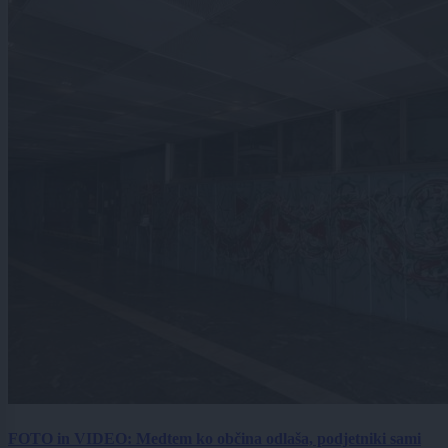
FOTO in VIDEO: Medtem ko občina odlaša, podjetniki sami