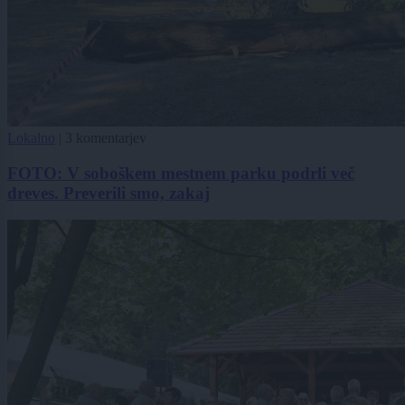
Lokalno
|
3 komentarjev
FOTO: V soboškem mestnem parku podrli več
dreves. Preverili smo, zakaj