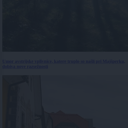
Umor avstrijske vplivnice, katere truplo so našli pri Majšperku,
dobiva nove razsežnosti