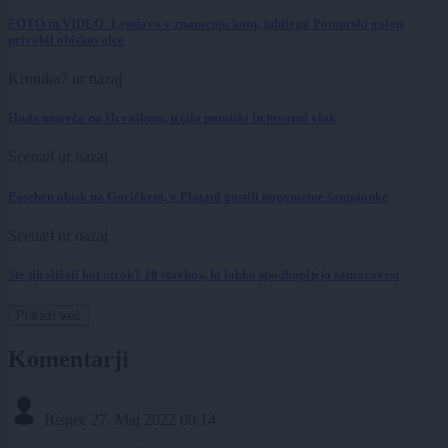
FOTO in VIDEO: Lendava v znamenju konj, jubilejni Pomurski galop
privabil obiskovalce
Kronika
7 ur nazaj
Huda nesreča na Hrvaškem, trčila potniški in tovorni vlak
Scena
8 ur nazaj
Poseben obisk na Goričkem, v Platani gostili nogometne šampionke
Scena
9 ur nazaj
Ste jih slišali kot otrok? 10 stavkov, ki lahko spodkopljejo samozavest
Prikaži več
Komentarji
Bisgec
27. Maj 2022 00:14