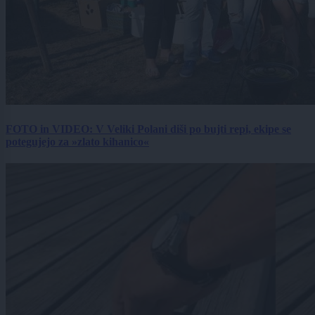
FOTO in VIDEO: V Veliki Polani diši po bujti repi, ekipe se
potegujejo za »zlato kihanico«