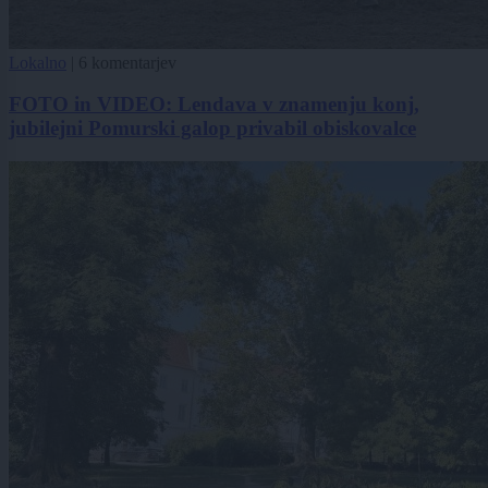
Lokalno
|
6 komentarjev
FOTO in VIDEO: Lendava v znamenju konj,
jubilejni Pomurski galop privabil obiskovalce