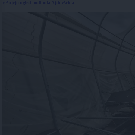
rešujejo ugled podhoda Ajdovščina