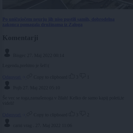
Po uničujočem neurju jih niso pustili samih, dobrodelna
zakonca pomagala družinama iz Zaloga
Komentarji
Bisgec
27. Maj 2022 00:14
Legenda,prehitro je šel!:(
Odgovori
Copy to clipboard
3
1
Pojb
27. Maj 2022 05:10
Še vec se toga,zamašenoga v žilah! Kelko de samo kapij poleti,te
videli!
Odgovori
Copy to clipboard
3
2
carni vrag .
27. Maj 2022 11:06