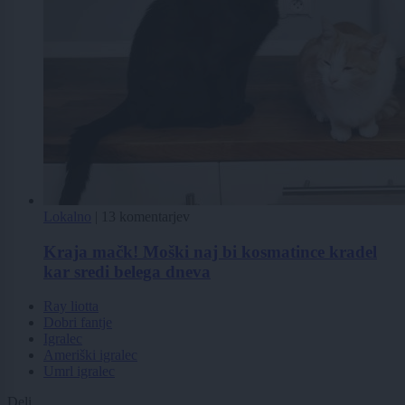
Lokalno
|
13 komentarjev
Kraja mačk! Moški naj bi kosmatince kradel
kar sredi belega dneva
Ray liotta
Dobri fantje
Igralec
Ameriški igralec
Umrl igralec
Deli