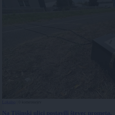
Lokalno
|
0 komentarjev
Na Tišinski ulici postavili števec prometa,