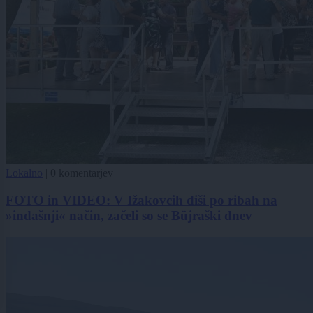
Lokalno
|
0 komentarjev
FOTO in VIDEO: V Ižakovcih diši po ribah na
»indašnji« način, začeli so se Büjraški dnev