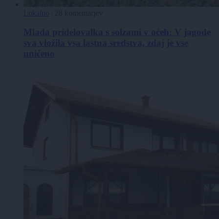
Lokalno
|
28 komentarjev
Mlada pridelovalka s solzami v očeh: V jagode
sva vložila vsa lastna sredstva, zdaj je vse
uničeno