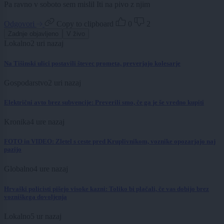
Pa ravno v soboto sem mislil Iti na pivo z njim
Odgovori
Copy to clipboard
0
2
Zadnje objavljeno
V živo
Lokalno
2 uri nazaj
Na Tišinski ulici postavili števec prometa, preverjajo kolesarje
Gospodarstvo
2 uri nazaj
Električni avto brez subvencije: Preverili smo, če ga je še vredno kupiti
Kronika
4 ure nazaj
FOTO in VIDEO: Zletel s ceste pred Kruplivnikom, voznike opozarjajo naj
pazijo
Globalno
4 ure nazaj
Hrvaški policisti pišejo visoke kazni: Toliko bi plačali, če vas dobijo brez
vozniškega dovoljenja
Lokalno
5 ur nazaj