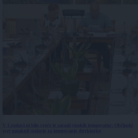
V Lendavi ni bilo vroče le zaradi visokih temperatur: Občinski
svet umaknil soglasje za imenovanje direktorice