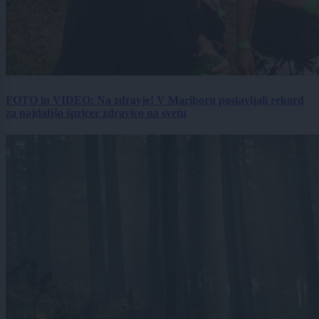
FOTO in VIDEO: Na zdravje! V Mariboru postavljali rekord
za najdaljšo špricer zdravico na svetu