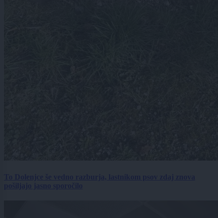
To Dolenjce še vedno razburja, lastnikom psov zdaj znova
pošiljajo jasno sporočilo