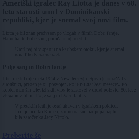
Ameriški igralec Ray Liotta je danes v 68.
letu starosti umrl v Dominikanski
republiki, kjer je snemal svoj novi film.
Liotta je bil znan predvsem po vlogah v filmih Dobri fantje,
Hannibal in Polje sanj, poročajo tuji mediji.
Umrl naj bi v spanju na karibskem otoku, kjer je snemal
novi film Nevarne vode.
Polje sanj in Dobri fantje
Liotta je bil rojen leta 1954 v New Jerseyju. Sprva je odraščal v
sirotišnici, preden je bil posvojen, ko je bil star šest mesecev. Po
kopici manjših televizijskih vlog je zaslovel v drugi polovici 80. let z
vlogami v filmih Polje sanj in Dobri fantje.
V preteklih letih je ostal aktiven v igralskem poklicu.
Imel je hčerko Karsen, z njim na snemanju pa naj bi
bila zaročenka Jacy Nittolo.
Preberite še