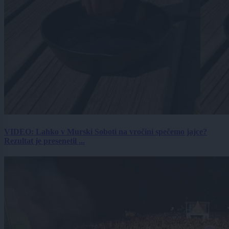
VIDEO: Lahko v Murski Soboti na vročini spečemo jajce?
Rezultat je presenetil ...