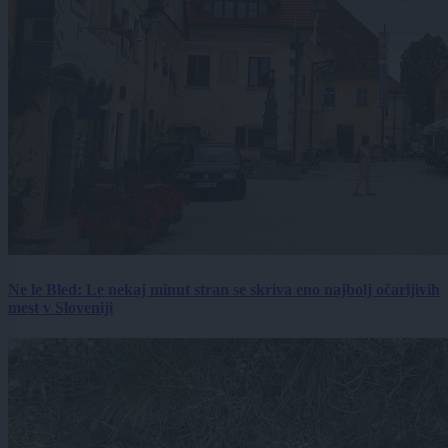
Ne le Bled: Le nekaj minut stran se skriva eno najbolj očarljivih
mest v Sloveniji