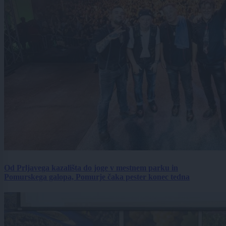
Od Prljavega kazališta do joge v mestnem parku in
Pomurskega galopa, Pomurje čaka pester konec tedna