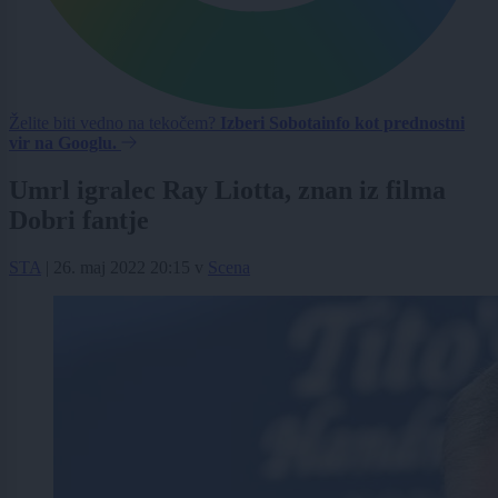
Želite biti vedno na tekočem?
Izberi Sobotainfo kot prednostni
vir na Googlu.
Umrl igralec Ray Liotta, znan iz filma
Dobri fantje
STA
|
26. maj 2022 20:15
v
Scena