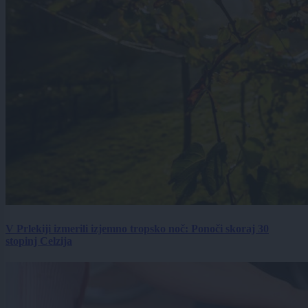
V Prlekiji izmerili izjemno tropsko noč: Ponoči skoraj 30
stopinj Celzija