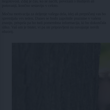
negotovost. Zdaj je čas, ko se načrti, povezani s študijem ali
potovanji, končno sestavijo v celoto.
Močna motivacija za deljenje vašega dela, idej ali prepričanj vas bo
spremljala ves teden. Danes se bodo zapolnile praznine v vašem
znanju, prispela pa bo tudi pomembna informacija, ki bo dokončala
sliko. Vaš um je bister, vi pa ste pripravljeni na osvajanje novih
obzorij.