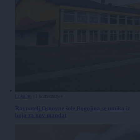
Lokalno
|
1 komentarjev
Ravnatelj Osnovne šole Bogojina se umika iz
boja za nov mandat