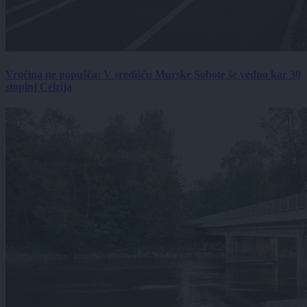
Vročina ne popušča: V središču Murske Sobote še vedno kar 30
stopinj Celzija