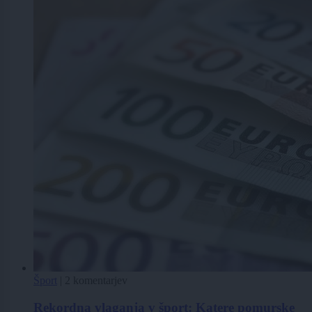
Šport
|
2 komentarjev
Rekordna vlaganja v šport: Katere pomurske