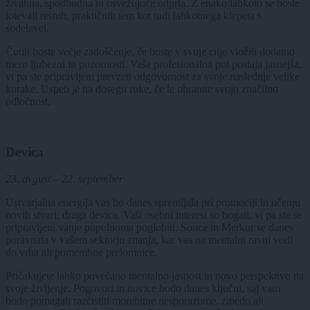
živahna, spodbudna in osvežujoče odprta. Z enako lahkoto se boste
lotevali resnih, praktičnih tem kot tudi lahkotnega klepeta s
sodelavci.
Čutili boste večje zadoščenje, če boste v svoje cilje vložili dodatno
mero ljubezni in pozornosti. Vaša profesionalna pot postaja jasnejša,
vi pa ste pripravljeni prevzeti odgovornost za svoje naslednje velike
korake. Uspeh je na dosegu roke, če le ohranite svojo značilno
odločnost.
Devica
23. avgust – 22. september
Ustvarjalna energija vas bo danes spremljala pri promociji in učenju
novih stvari, draga devica. Vaši osebni interesi so bogati, vi pa ste se
pripravljeni vanje popolnoma poglobiti. Sonce in Merkur se danes
poravnata v vašem sektorju znanja, kar vas na mentalni ravni vodi
do vrha ali pomembne prelomnice.
Pričakujete lahko povečano mentalno jasnost in novo perspektivo na
svoje življenje. Pogovori in novice bodo danes ključni, saj vam
bodo pomagali razčistiti morebitne nesporazume, zmedo ali