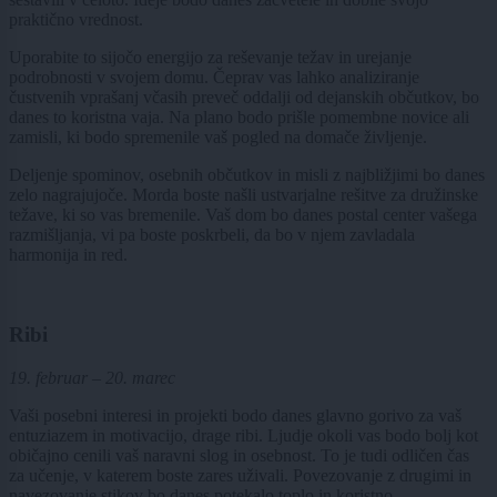
praktično vrednost.
Uporabite to sijočo energijo za reševanje težav in urejanje
podrobnosti v svojem domu. Čeprav vas lahko analiziranje
čustvenih vprašanj včasih preveč oddalji od dejanskih občutkov, bo
danes to koristna vaja. Na plano bodo prišle pomembne novice ali
zamisli, ki bodo spremenile vaš pogled na domače življenje.
Deljenje spominov, osebnih občutkov in misli z najbližjimi bo danes
zelo nagrajujoče. Morda boste našli ustvarjalne rešitve za družinske
težave, ki so vas bremenile. Vaš dom bo danes postal center vašega
razmišljanja, vi pa boste poskrbeli, da bo v njem zavladala
harmonija in red.
Ribi
19. februar – 20. marec
Vaši posebni interesi in projekti bodo danes glavno gorivo za vaš
entuziazem in motivacijo, drage ribi. Ljudje okoli vas bodo bolj kot
običajno cenili vaš naravni slog in osebnost. To je tudi odličen čas
za učenje, v katerem boste zares uživali. Povezovanje z drugimi in
navezovanje stikov bo danes potekalo toplo in koristno.