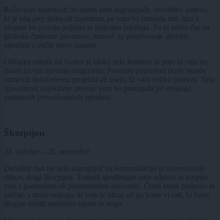
Reševanje skrivnosti bo danes zelo nagrajujoče, osvetlitev zadeve,
ki je bila prej skrita ali zapletena, pa vam bo prinesla mir. Igra z
idejami bo postala prijetna in lahkotna izkušnja. To ni toliko čas za
globoke čustvene povezave, temveč za preučevanje globljih
vprašanj z večjo mero razuma.
Občasen odmik od čustev je lahko zelo koristen in prav ta vaja bo
danes za vas izjemno dragocena. Posebno pozornost boste morda
namenili določenemu projektu ali osebi, ki vam veliko pomeni. Vaša
sposobnost objektivne presoje vam bo pomagala pri urejanju
zapletenih premoženjskih vprašanj.
Škorpijon
23. oktober – 21. november
Današnji dan bo zelo nagrajujoč za komunikacijo in navezovanje
stikov, dragi škorpijon. Tranziti spodbujajo vaše odnose in krepijo
vezi s partnerjem ali pomembnimi zavezniki. Čutili boste podporo in
zaščito s strani nekoga, ki vam je blizu, ali pa boste vi tisti, ki boste
drugim nudili mentalno oporo in nego.