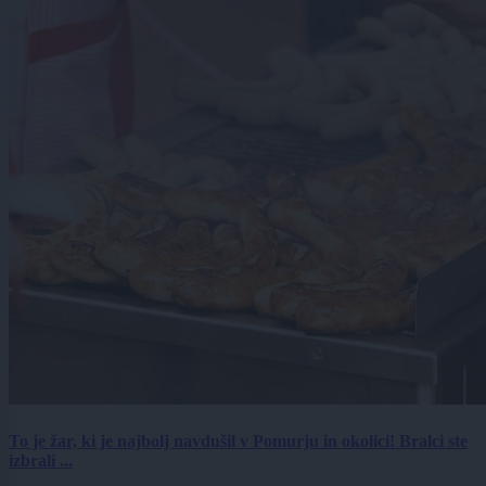
To je žar, ki je najbolj navdušil v Pomurju in okolici! Bralci ste
izbrali ...