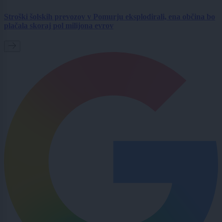
Stroški šolskih prevozov v Pomurju eksplodirali, ena občina bo
plačala skoraj pol milijona evrov