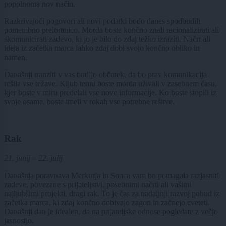
popolnoma nov način.
Razkrivajoči pogovori ali novi podatki bodo danes spodbudili
pomembno prelomnico. Morda boste končno znali racionalizirati ali
skomunicirati zadevo, ki jo je bilo do zdaj težko izraziti. Načrt ali
ideja iz začetka marca lahko zdaj dobi svojo končno obliko in
namen.
Današnji tranziti v vas budijo občutek, da bo prav komunikacija
rešila vse težave. Kljub temu boste morda uživali v zasebnem času,
kjer boste v miru predelali vse nove informacije. Ko boste stopili iz
svoje osame, boste imeli v rokah vse potrebne rešitve.
Rak
21. junij – 22. julij
Današnja poravnava Merkurja in Sonca vam bo pomagala razjasniti
zadeve, povezane s prijateljstvi, posebnimi načrti ali vašimi
najljubšimi projekti, dragi rak. To je čas za nadaljnji razvoj pobud iz
začetka marca, ki zdaj končno dobivajo zagon in začnejo cveteti.
Današnji dan je idealen, da na prijateljske odnose pogledate z večjo
jasnostjo.