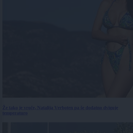
Že tako je vroče, Natalija Verboten pa še dodatno dviguje
temperaturo