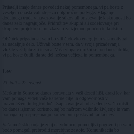
Prijatelji imajo danes povedati nekaj pomembnega, vi pa boste z
veseljem raziskovali ideje za dolgoročne podvige. Vlaganje
dodatnega truda v navezovanje stikov ali prispevanje k skupnosti bo
danes zelo nagrajujoče. Pridružitev skupini ali sodelovanje pri
skupnem projektu se bo izkazalo za izjemno poučno in koristno.
Občutek pripadnosti vam bo vlil čudovito energijo in vas motiviral
za nadaljnje delo. Uživali boste v tem, da v svoja prizadevanja
vložite več ljubezni in srca. Vaša vloga v družbi se bo danes utrdila,
vi pa boste čutili, da ste del nečesa večjega in pomembnega.
Lev
23. julij – 22. avgust
Merkur in Sonce se danes poravnata v vaši deseti hiši, dragi lev, kar
vam pomaga videti vaše karierne cilje in odgovornosti v
uravnoteženi in logični luči. Zapisovanje ali ubesedenje vaših misli
bo danes izjemno koristno, saj bo načrtom vdihnilo življenje in vam
pomagalo pri sprejemanju pomembnih poslovnih odločitev.
Vaša moč sklepanja je zdaj na vrhuncu, pomenljivi pogovori pa vam
bodo pomagali prebroditi morebitne zastoje. Komunikacija bo