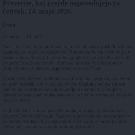
Preverite, kaj zvezde napovedujejo za
četrtek, 14. maja 2026.
Oven
21. marec – 19. april
Danes boste na področju financ in praktičnih zadev prišli do izjemno
jasnih idej in odločitev, dragi oven. Poravnava Sonca in Merkurja v
vašem sektorju virov prinaša nove vpoglede in perspektive, ki bodo
dolgoročno zelo pomembni. Koristne informacije bodo končno
pripravljene na obdelavo, organizacijo in razvrščanje.
Morda boste doživeli prelomnico ali uresničitev projekta, o katerem
ste prvič razmišljali že v začetku marca. Gradnja občutka varnosti
vam bo danes prinesla izjemno ugodje in notranji mir. Svojemu
delovanju boste znali dodati tisto piko na i, ki bo vse skupaj dvignila
na višjo raven.
To je odličen čas, da se posvetite urejanju svojega premoženja in
dolgoročnemu načrtovanju. Vaša energija je stabilna in usmerjena v
konkretne rezultate. Ko boste enkrat začrtali pot, se boste počutili
veliko bolj suvereno v svojih prihodnjih korakih.