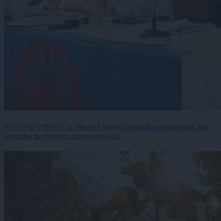
FOTO in VIDEO: V Murski Soboti obeležili mednarodni dan
spomina na romske žrtve genocida