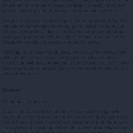
projekt ali odnos bo danes bogato poplačano. Današnja poravnava
Sonca in Merkurja vam bo pomagala jasno izraziti svoje stališče.
Ta vpliv vam bo prinesel jasnost pri kreativnih projektih, hobijih ali
odnosih ter vam pomagal premakniti načrte naprej. Vedno bolj ste
ponosni na svoje delo, ideje in prepričanja, kar opazijo tudi drugi.
Ustvarjalni projekti bi lahko dosegli prelomnico, morda pa vas čaka
romantično razodetje, povezano z dogodki iz marca.
Opažanja, ki jih boste naredili danes, bodo zelo pomembna, ocena
nedavnih idej pa bo uspešna. Čutili boste vse večjo mentalno
zavzetost in znali boste dramatično, a jasno izraziti svoje misli. Vaša
kreativnost danes ne pozna meja, zato jo izkoristite za nekaj, kar bo
pustilo trajen pečat.
Vodnar
20. januar – 18. februar
Z današnjimi tranziti boste strmeli k večji jasnosti in odločnosti,
dragi vodnar. To je čas za pomenljive pogovore z družino ali o njej.
Ker se Sonce in Merkur poravnata v vašem sektorju doma, se bodo
načrti, povezani z vašim bivališčem ali družinskimi odnosi, končno
sestavili v celoto. Ideje bodo danes zacvetele in dobile svojo