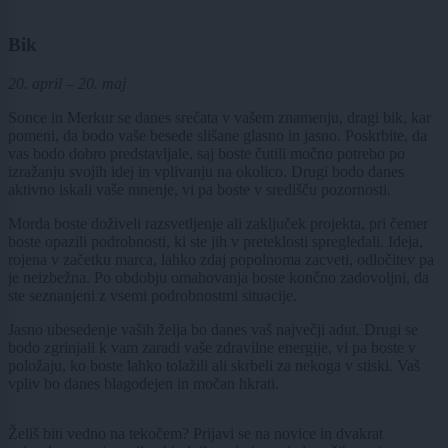
Bik
20. april – 20. maj
Sonce in Merkur se danes srečata v vašem znamenju, dragi bik, kar
pomeni, da bodo vaše besede slišane glasno in jasno. Poskrbite, da
vas bodo dobro predstavljale, saj boste čutili močno potrebo po
izražanju svojih idej in vplivanju na okolico. Drugi bodo danes
aktivno iskali vaše mnenje, vi pa boste v središču pozornosti.
Morda boste doživeli razsvetljenje ali zaključek projekta, pri čemer
boste opazili podrobnosti, ki ste jih v preteklosti spregledali. Ideja,
rojena v začetku marca, lahko zdaj popolnoma zacveti, odločitev pa
je neizbežna. Po obdobju omahovanja boste končno zadovoljni, da
ste seznanjeni z vsemi podrobnostmi situacije.
Jasno ubesedenje vaših želja bo danes vaš največji adut. Drugi se
bodo zgrinjali k vam zaradi vaše zdravilne energije, vi pa boste v
položaju, ko boste lahko tolažili ali skrbeli za nekoga v stiski. Vaš
vpliv bo danes blagodejen in močan hkrati.
Želiš biti vedno na tekočem? Prijavi se na novice in dvakrat