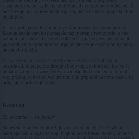
Merkur se srečata v vaši šesti hiši, kar je idealno za pisanje
seznamov, urejanje, piljenje podrobnosti in pogovore s sodelavci. Če
boste svoje misli ubesedili ali zapisali, boste na stvari pogledali bolj
objektivno.
Jasnost prihaja predvsem pri razvrščanju vaših čustev in potreb.
Komunikacija vam bo pomagala najti notranje ravnovesje in vas
razbremenila skrbi. To je tudi odličen čas, da se posvetite delu ali
gospodinjskim opravilom ter organizirate svoje osebno okolje tako,
da vam bo služilo.
V svoje delo in skrb zase boste danes vložili več ljubezni in
pozornosti. Interakcije z drugimi bodo tople in koristne, kar bo še
dodatno izboljšalo vaše delovno vzdušje. Ko boste enkrat uredili
svoj prostor, se bo tudi vaš um umiril in pripravil na nove izzive, ki
prihajajo v prihodnjih dneh.
Kozorog
22. december – 19. januar
Danes ste v odličnem položaju za ustvarjalne ideje in izražanje
naklonjenosti, dragi kozorog. Najbolj boste blesteli takrat, ko boste
počeli stvari, ki vas osrečujejo. Vlaganje dodatne skrbi v ustvarjalni