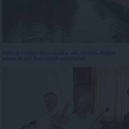
FOTO in VIDEO: Mura vse nižja, suša vse hujša. Poglejte
prizore ob reki, ki so vse bolj zaskrbljujoči