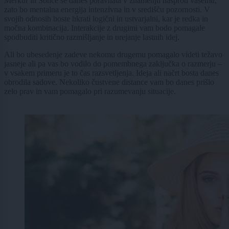
Merkur in Sonce se danes poravnata v znamenju nasproti vašemu,
zato bo mentalna energija intenzivna in v središču pozornosti. V
svojih odnosih boste hkrati logični in ustvarjalni, kar je redka in
močna kombinacija. Interakcije z drugimi vam bodo pomagale
spodbuditi kritično razmišljanje in urejanje lastnih idej.
Ali bo ubesedenje zadeve nekomu drugemu pomagalo videti težavo
jasneje ali pa vas bo vodilo do pomembnega zaključka o razmerju –
v vsakem primeru je to čas razsvetljenja. Ideja ali načrt bosta danes
obrodila sadove. Nekoliko čustvene distance vam bo danes prišlo
zelo prav in vam pomagalo pri razumevanju situacije.