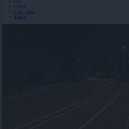
Igre
Forum
Mali oglasi
Malice