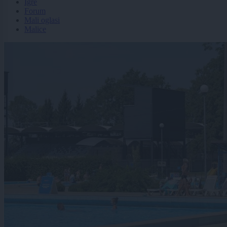
Igre
Forum
Mali oglasi
Malice