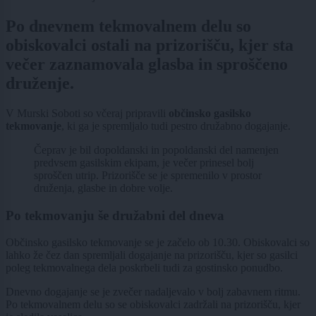
Po dnevnem tekmovalnem delu so
obiskovalci ostali na prizorišču, kjer sta
večer zaznamovala glasba in sproščeno
druženje.
V Murski Soboti so včeraj pripravili
občinsko gasilsko
tekmovanje
, ki ga je spremljalo tudi pestro družabno dogajanje.
Čeprav je bil dopoldanski in popoldanski del namenjen
predvsem gasilskim ekipam, je večer prinesel bolj
sproščen utrip. Prizorišče se je spremenilo v prostor
druženja, glasbe in dobre volje.
Po tekmovanju še družabni del dneva
Občinsko gasilsko tekmovanje se je začelo ob 10.30. Obiskovalci so
lahko že čez dan spremljali dogajanje na prizorišču, kjer so gasilci
poleg tekmovalnega dela poskrbeli tudi za gostinsko ponudbo.
Dnevno dogajanje se je zvečer nadaljevalo v bolj zabavnem ritmu.
Po tekmovalnem delu so se obiskovalci zadržali na prizorišču, kjer