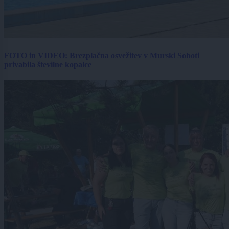
FOTO in VIDEO: Brezplačna osvežitev v Murski Soboti
privabila številne kopalce