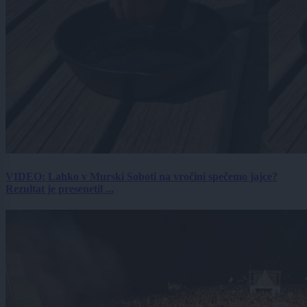
VIDEO: Lahko v Murski Soboti na vročini spečemo jajce?
Rezultat je presenetil ...