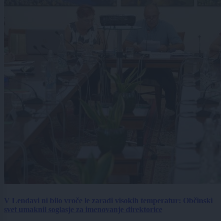
V Lendavi ni bilo vroče le zaradi visokih temperatur: Občinski
svet umaknil soglasje za imenovanje direktorice