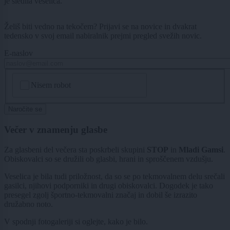
je sledila veselica.
Želiš biti vedno na tekočem? Prijavi se na novice in dvakrat
tedensko v svoj email nabiralnik prejmi pregled svežih novic.
E-naslov
CAPTCHA
Nisem robot
Naročite se
Večer v znamenju glasbe
Za glasbeni del večera sta poskrbeli skupini
STOP
in
Mladi Gamsi
.
Obiskovalci so se družili ob glasbi, hrani in sproščenem vzdušju.
Veselica je bila tudi priložnost, da so se po tekmovalnem delu srečali
gasilci, njihovi podporniki in drugi obiskovalci. Dogodek je tako
presegel zgolj športno-tekmovalni značaj in dobil še izrazito
družabno noto.
V spodnji fotogaleriji si oglejte, kako je bilo.