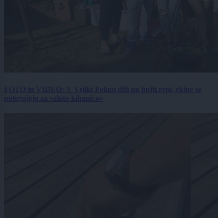
FOTO in VIDEO: V Veliki Polani diši po bujti repi, ekipe se
potegujejo za »zlato kihanico«