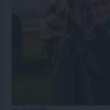
Foto: Lan Fujs Balažic