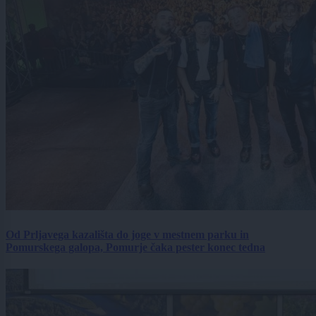
Od Prljavega kazališta do joge v mestnem parku in
Pomurskega galopa, Pomurje čaka pester konec tedna