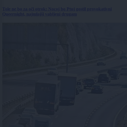
Tole ne bo za oči otrok: Nocoj bo Ptuj gostil provokativni
Queernight, najmlajši vabljeni drugam