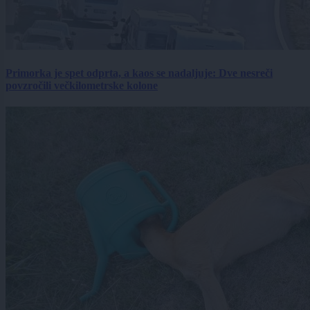
Primorka je spet odprta, a kaos se nadaljuje: Dve nesreči
povzročili večkilometrske kolone