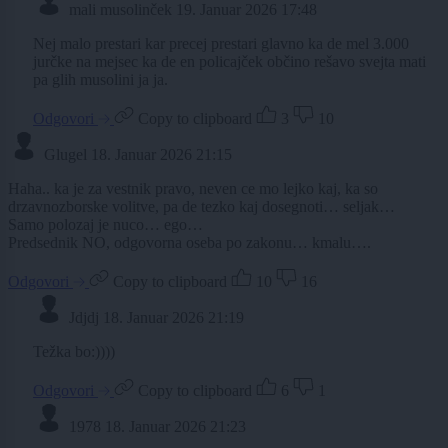
mali musolinček
19. Januar 2026 17:48
Nej malo prestari kar precej prestari glavno ka de mel 3.000
jurčke na mejsec ka de en policajček občino rešavo svejta mati
pa glih musolini ja ja.
Odgovori
Copy to clipboard
3
10
Glugel
18. Januar 2026 21:15
Haha.. ka je za vestnik pravo, neven ce mo lejko kaj, ka so
drzavnozborske volitve, pa de tezko kaj dosegnoti… seljak…
Samo polozaj je nuco… ego…
Predsednik NO, odgovorna oseba po zakonu… kmalu….
Odgovori
Copy to clipboard
10
16
Jdjdj
18. Januar 2026 21:19
Težka bo:))))
Odgovori
Copy to clipboard
6
1
1978
18. Januar 2026 21:23