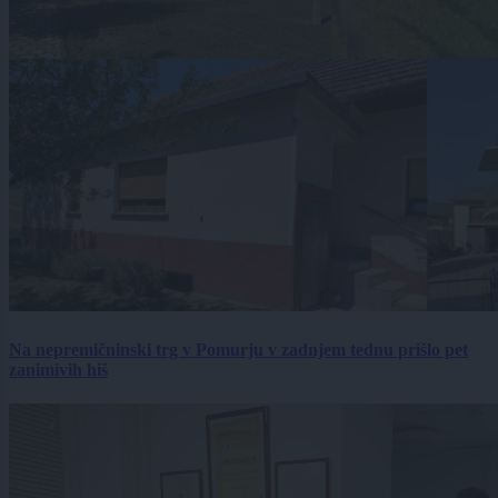
Na nepremičninski trg v Pomurju v zadnjem tednu prišlo pet
zanimivih hiš