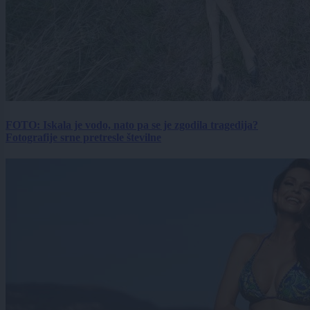
FOTO: Iskala je vodo, nato pa se je zgodila tragedija?
Fotografije srne pretresle številne