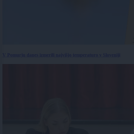
V Pomurju danes izmerili najvišjo temperaturo v Sloveniji