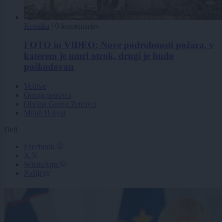
Kronika
|
0 komentarjev
FOTO in VIDEO: Nove podrobnosti požara, v
katerem je umrl otrok, drugi je hudo
poškodovan
Volitve
Gornji petrovci
Občina Gornji Petrovci
Milan Horvat
Deli
Facebook
X
WhatsApp
Pošlji