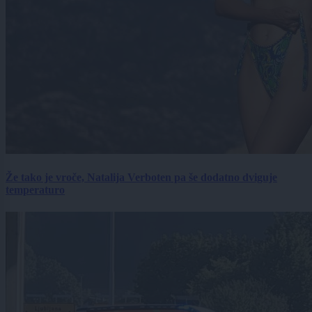
Že tako je vroče, Natalija Verboten pa še dodatno dviguje
temperaturo