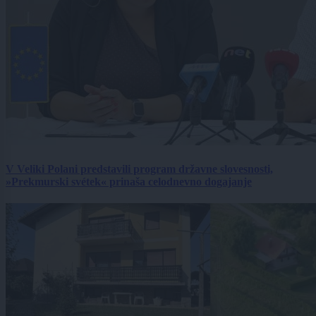
V Veliki Polani predstavili program državne slovesnosti,
»Prekmurski svétek« prinaša celodnevno dogajanje