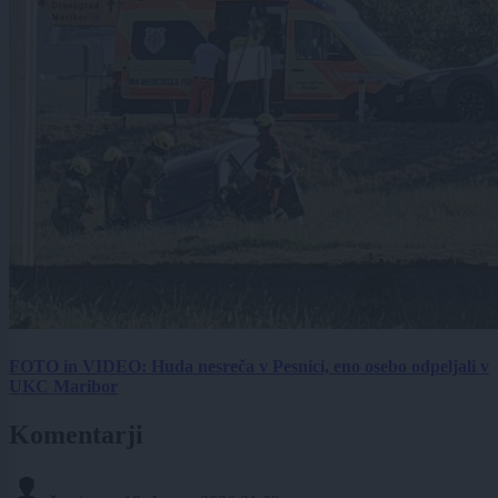
FOTO in VIDEO: Huda nesreča v Pesnici, eno osebo odpeljali v
UKC Maribor
Komentarji