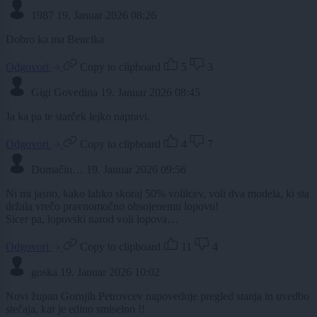
1987
19. Januar 2026 08:26
Dobro ka ma Bencika
Odgovori
Copy to clipboard
5
3
Gigi Govedina
19. Januar 2026 08:45
Ja ka pa te starček lejko napravi.
Odgovori
Copy to clipboard
4
7
Domačin…
19. Januar 2026 09:56
Ni mi jasno, kako lahko skoraj 50% volilcev, voli dva modela, ki sta
držala vrečo pravnomočno obsojenemu lopovu!
Sicer pa, lopovski narod voli lopova…
Odgovori
Copy to clipboard
11
4
goska
19. Januar 2026 10:02
Novi župan Gornjih Petrovcev napoveduje pregled stanja in uvedbo
stečaja, kar je edino smiselno !!