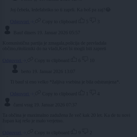
Joj čebela, ledefabriko so ti zaprli. Ka boš pa zaj?😂
Odgovori
Copy to clipboard
5
3
Bauf diners
19. Januar 2026 05:57
Komunistična partija je zmagala,policija de prevladala
občino,ritolizniki do na vladi,Keri bi mogli biti zapreti
Odgovori
Copy to clipboard
6
10
berto
19. Januar 2026 13:07
Ti bauf si eno velko *žaljiva vsebina je bila odstranjena*.
Odgovori
Copy to clipboard
1
4
čarni vrag
19. Januar 2026 07:37
Ta občina je maximalno zadužena že več kak 20 let. Ka de tu novi
župan kaj rešo je malo verjetno.
Odgovori
Copy to clipboard
9
2