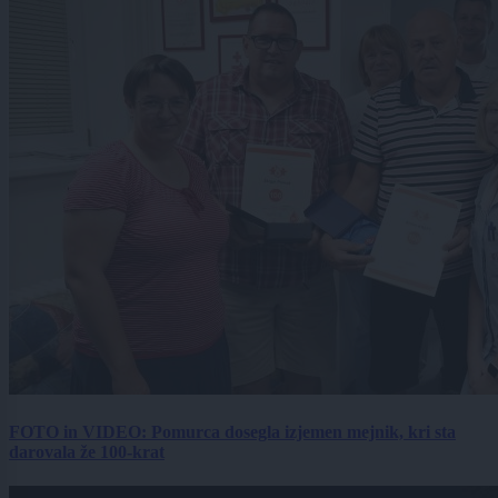
FOTO in VIDEO: Pomurca dosegla izjemen mejnik, kri sta
darovala že 100-krat