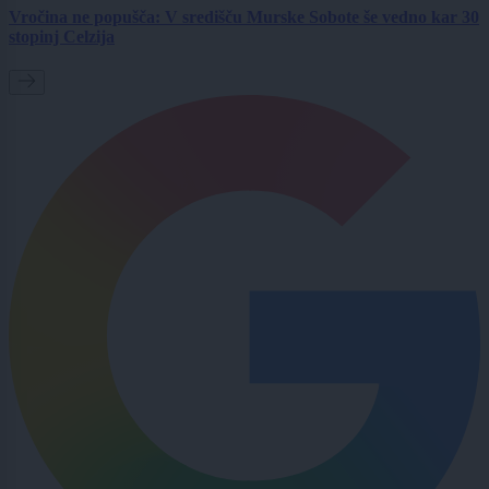
Vročina ne popušča: V središču Murske Sobote še vedno kar 30
stopinj Celzija