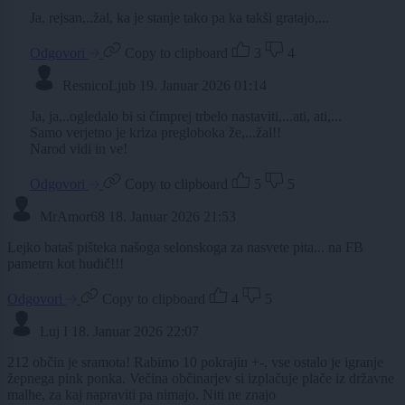
Ja, rejsan,..žal, ka je stanje tako pa ka takši gratajo,...
Odgovori
Copy to clipboard
3
4
ResnicoLjub
19. Januar 2026 01:14
Ja, ja,..ogledalo bi si čimprej trbelo nastaviti,...ati, ati,...
Samo verjetno je kriza pregloboka že,...žal!!
Narod vidi in ve!
Odgovori
Copy to clipboard
5
5
MrAmor68
18. Januar 2026 21:53
Lejko bataš pišteka našoga selonskoga za nasvete pita... na FB
pametrn kot hudič!!!
Odgovori
Copy to clipboard
4
5
Luj I
18. Januar 2026 22:07
212 občin je sramota! Rabimo 10 pokrajin +-, vse ostalo je igranje
žepnega pink ponka. Večina občinarjev si izplačuje plače iz državne
malhe, za kaj napraviti pa nimajo. Niti ne znajo