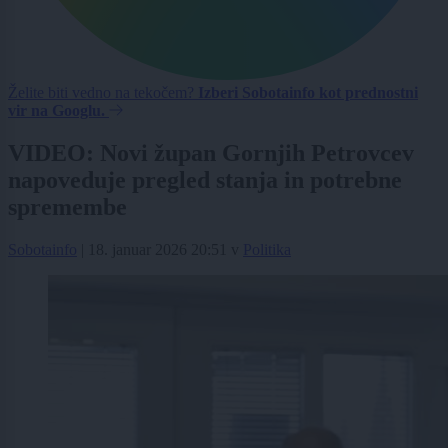
Želite biti vedno na tekočem?
Izberi Sobotainfo kot prednostni
vir na Googlu.
VIDEO: Novi župan Gornjih Petrovcev
napoveduje pregled stanja in potrebne
spremembe
Sobotainfo
|
18. januar 2026 20:51
v
Politika