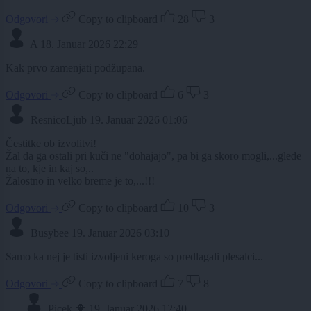
Odgovori
Copy to clipboard
28
3
A
18. Januar 2026 22:29
Kak prvo zamenjati podžupana.
Odgovori
Copy to clipboard
6
3
ResnicoLjub
19. Januar 2026 01:06
Čestitke ob izvolitvi!
Žal da ga ostali pri kuči ne "dohajajo", pa bi ga skoro mogli,...glede
na to, kje in kaj so,..
Žalostno in velko breme je to,...!!!
Odgovori
Copy to clipboard
10
3
Busybee
19. Januar 2026 03:10
Samo ka nej je tisti izvoljeni keroga so predlagali plesalci...
Odgovori
Copy to clipboard
7
8
Picek 🐥
19. Januar 2026 12:40