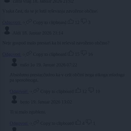
čarni vrag
18. Januar 2026 21:02
Vsaka čast, da se je lotil reševanja zavožene občine.
Odgovori
Copy to clipboard
12
3
Aldi
18. Januar 2026 21:14
Neje gospod malo prestari ka bi reševal zavoženo občino?
Odgovori
Copy to clipboard
15
16
mišo 1o
19. Januar 2026 07:22
Absolutno prestar,čudno ka v celi občini nega nikoga mladoga
pa sposobnoga.
Odgovori
Copy to clipboard
12
10
berto
19. Januar 2026 13:02
Ti si malo zgubleni.
Odgovori
Copy to clipboard
4
1