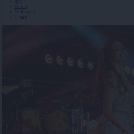
Igre
Forum
Mali oglasi
Malice