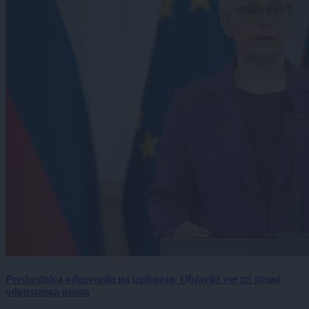
Predsednica odgovorila na ugibanja: Objavila vse tri strani
odpustnega pisma