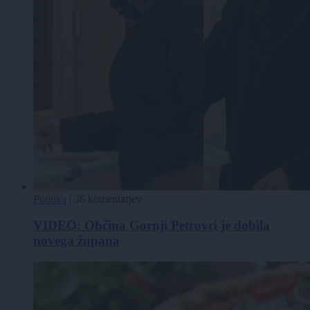
Politika
|
36 komentarjev
VIDEO: Občina Gornji Petrovci je dobila
novega župana