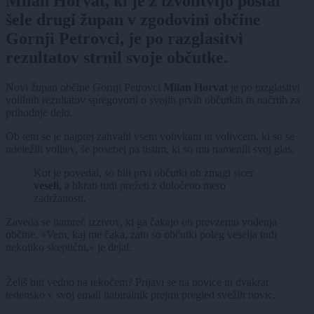
Milan Horvat, ki je z izvolitvijo postal
šele drugi župan v zgodovini občine
Gornji Petrovci, je po razglasitvi
rezultatov strnil svoje občutke.
Novi župan občine Gornji Petrovci
Milan Horvat
je po razglasitvi
volilnih rezultatov spregovoril o svojih prvih občutkih in načrtih za
prihodnje delo.
Ob tem se je najprej zahvalil vsem volivkam in volivcem, ki so se
udeležili volitev, še posebej pa tistim, ki so mu namenili svoj glas.
Kot je povedal, so bili prvi občutki ob zmagi sicer
veseli,
a hkrati tudi prežeti z določeno mero
zadržanosti.
Zaveda se namreč izzivov, ki ga čakajo ob prevzemu vodenja
občine. »Vem, kaj me čaka, zato so občutki poleg veselja tudi
nekoliko skeptični,« je dejal.
Želiš biti vedno na tekočem? Prijavi se na novice in dvakrat
tedensko v svoj email nabiralnik prejmi pregled svežih novic.