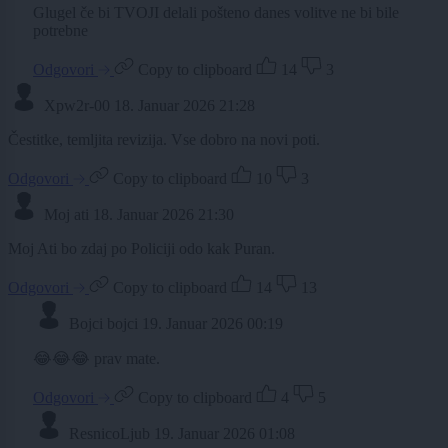
Glugel če bi TVOJI delali pošteno danes volitve ne bi bile
potrebne
Odgovori
Copy to clipboard
14
3
Xpw2r-00
18. Januar 2026 21:28
Čestitke, temljita revizija. Vse dobro na novi poti.
Odgovori
Copy to clipboard
10
3
Moj ati
18. Januar 2026 21:30
Moj Ati bo zdaj po Policiji odo kak Puran.
Odgovori
Copy to clipboard
14
13
Bojci bojci
19. Januar 2026 00:19
😂😂😂 prav mate.
Odgovori
Copy to clipboard
4
5
ResnicoLjub
19. Januar 2026 01:08