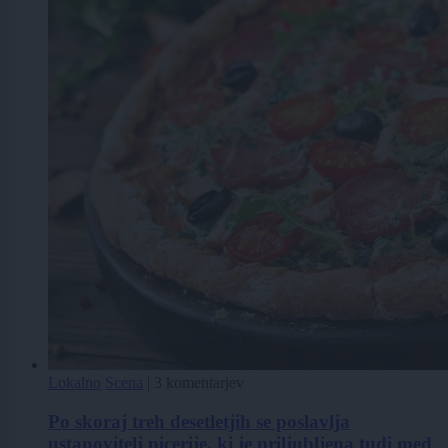
Lokalno
Scena
|
3 komentarjev
Po skoraj treh desetletjih se poslavlja
ustanovitelj picerije, ki je priljubljena tudi med