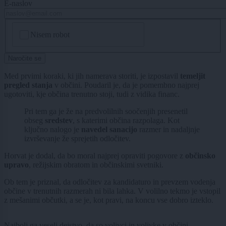
E-naslov
CAPTCHA
Nisem robot
Naročite se
Med prvimi koraki, ki jih namerava storiti, je izpostavil
temeljit
pregled stanja
v občini. Poudaril je, da je pomembno najprej
ugotoviti, kje občina trenutno stoji, tudi z vidika financ.
Pri tem ga je že na predvolilnih soočenjih presenetil
obseg
sredstev
, s katerimi občina razpolaga. Kot
ključno nalogo je
navedel sanacijo
razmer in nadaljnje
izvrševanje že sprejetih odločitev.
Horvat je dodal, da bo moral najprej opraviti pogovore z
občinsko
upravo
, režijskim obratom in občinskimi svetniki.
Ob tem je priznal, da odločitev za kandidaturo in prevzem vodenja
občine v trenutnih razmerah ni bila lahka. V volilno tekmo je vstopil
z mešanimi občutki, a se je, kot pravi, na koncu vse dobro izteklo.
Najbolj ga veseli dejstvo, da so volivci in volivke v občini